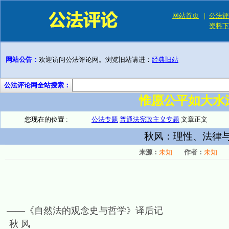
网站首页
|
公法评
资料下
网站公告：
欢迎访问公法评论网。浏览旧站请进：
经典旧站
公法评论网全站搜索：
惟愿公平如大水
您现在的位置 :
公法专题
普通法宪政主义专题
文章正文
秋风：理性、法律
来源：
未知
作者：
未知
——《自然法的观念史与哲学》译后记
秋 风