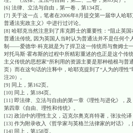
理。”（法律、立法与自由，第二、三卷，第63页）。
[6] 法律、立法与自由，第一卷，第134页。
[7] 关于这一点，笔者在2006年8月提交第一届华
普通法宪政主义》中进行过讨论。
[8] 哈耶克当然注意到了库克爵士的重要性：“阻止英
普通法传统, 因为英国人当时认为普通法并不是任何个人
制——爱德华·科克就是为了捍卫这一传统而与詹姆士一世
对托马斯·霍布斯的过程中所精彩重述的也正是这个传统
主义传统的思想家“所利用的资源主要是那种植根与普通
页）而在这句话的注释中，哈耶克提到了“人为的理性”
注20）。
[9] 同上，第162页。
[10] 同上，第184页。
[11] 即法律、立法与自由的第一章《理性与进化》，
第四章《自由、理性和传统》。
[12] 政治中的理性主义，迈克尔奥克肖特著，张汝伦译
[13] 作为附录收入《哲学家与英格兰法律家的对话》，
[14] 同上，第158页。