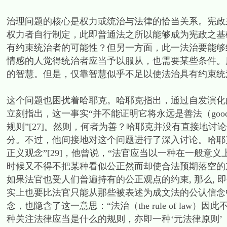
治理问题的核心是权力或统治与法律的恰当关系。宪政
权力者自行制定，此即普通法之所以能够成为宪政之基
有约束统治者的可能性？但另一方面，此一法治要能够
情感的人觉得统治者应当予以服从，也需要某些条件。
的智慧。但是，仅靠智慧似乎不足以使法治具有约束统
这个问题也困扰着哈耶克。哈耶克指出，通过自发演化
立刻指出，这一事实“并不能证明它将永远是善法（goo
规则”[27]。然则，何者为善？哈耶克并没有直接地
分。不过，他间接地对这个问题进行了深入讨论。哈耶克讨
正义观念”[29]，他曾说，“法官应当以一种在一般意义
时候又不得不把某种看似公正然而却使合法预期落空的东西
如果法官也受人们普遍持有的公正观点的约束, 那么, 
实上也要比法官只能从那些被表述为成文法的公认信念中
念，也隐含了这一意思：“法治（the rule of law）因此
种关注法律应当是什么的规则，亦即一种‘元法律原则’（a met