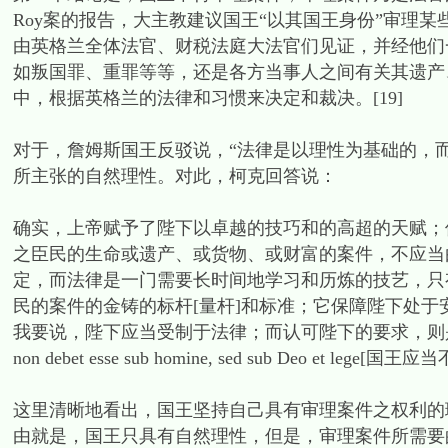
Roy案的报告，大主教建议国王“以其国王身份”审理
由英格兰全体法官、财税法庭大法官们见证，并经他们
如叛国罪、重罪等等，还是各方当事人之间有关其遗产
中，根据英格兰的法律和习惯来决定和裁决。[19]
对于，詹姆斯国王反驳说，“法律是以理性为基础的，
所主张的自然理性。对此，柯克回答说：
确实，上帝赋予了陛下以卓越的技巧和的高超的天赋；
之臣民的生命或遗产、或货物、或财富的案件，不应当
定，而法律是一门需要长时间地学习和历炼的技艺，只
民的案件的金铸的标杆[量杆]和标准；它保障陛下处
我要说，陛下应当受制于法律；而认可陛下的要求，则是叛
non debet esse sub homine, sed sub Deo e
这里清晰地看出，国王坚持自己具有审理案件之权利的
由就是，国王只具有自然理性，但是，审理案件所需要