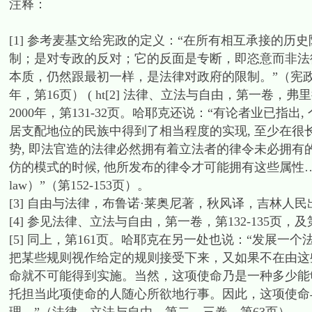
注释：
[1] 参考麦基文给宪政的定义：“在所有相互承接的
制；是对专政的反对；它的反面是专断，即恣意而非法
本质，仍然跟最初一样，是法律对政府的限制。”（宪政古
年，第16页） ( ht[2] 法律、立法与自由，第一
2000年，第131-32页。哈耶克还说：“有论者业已指出, 
居支配地位的民族中得到了相当程度的实现, 至少在
势, 即法官造的法律必然拥有着立法者的律令未必拥有
仿的模式的时候, 他所发布的律令才可能拥有这些属性……
law）”（第152-153页）。
[3] 自由与法律，布鲁诺·莱奥尼著，秋风译，吉林人民出
[4] 参见法律、立法与自由，第一卷，第132-135页
[5] 同上，第161页。哈耶克在另一处也说：“发展
把某些规则视作给定的规则接受下来，又如果不在由这
命就不可能得到实施。当然，这项使命乃是一种多少能
托担当此项使命的人随心所欲地行事。因此，这项使命