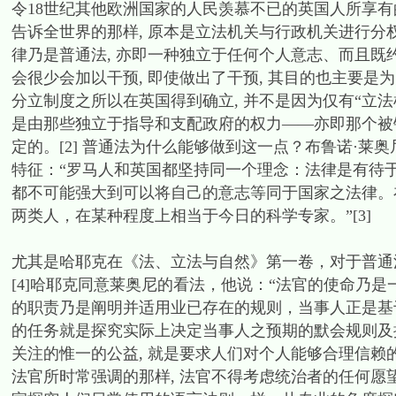
令18世纪其他欧洲国家的人民羡慕不已的英国人所享有
告诉全世界的那样, 原本是立法机关与行政机关进行分权
律乃是普通法, 亦即一种独立于任何个人意志、而且既
会很少会加以干预, 即使做出了干预, 其目的也主要是
分立制度之所以在英国得到确立, 并不是因为仅有“立法
是由那些独立于指导和支配政府的权力——亦即那个被
定的。[2] 普通法为什么能够做到这一点？布鲁诺·
特征：“罗马人和英国都坚持同一个理念：法律是有待
都不可能强大到可以将自己的意志等同于国家之法律。
两类人，在某种程度上相当于今日的科学专家。”[3]
尤其是哈耶克在《法、立法与自然》第一卷，对于普通
[4]哈耶克同意莱奥尼的看法，他说：“法官的使命乃是
的职责乃是阐明并适用业已存在的规则，当事人正是基
的任务就是探究实际上决定当事人之预期的默会规则及
关注的惟一的公益, 就是要求人们对个人能够合理信赖
法官所时常强调的那样, 法官不得考虑统治者的任何愿望或任何‘国