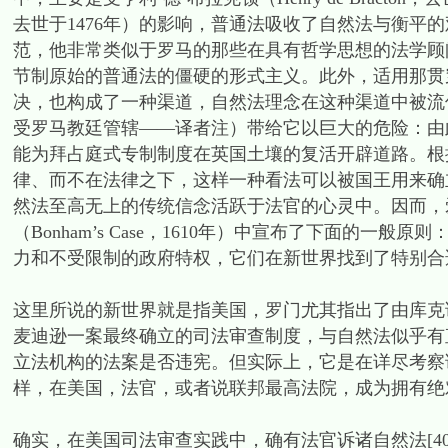
去世于1476年）的影响，普通法吸收了自然法与衡平
范，他非常类似于罗马的那些在具有哲学思想的法学顾
节制原始的普通法的僵硬的形式主义。此外，适用那贯
决，也构成了一种渠道，自然法理念在这种渠道中被流
受罗马教廷管辖——译者注）带给它以巨大的危险：由此导致
能为拜占庭式专制制度在英国土壤的复活开辟道路。根据拜占
律、而不在法律之下，这样一种看法可以被国王用来确
然法至高无上的传统信念活跃于法官的心灵中。因而，爱德华·
（Bonham’s Case，1610年）中宣布了下面的
力和不受限制的政府特权，它们在新世界找到了特别合适的
这里所说的新世界就是指美国，罗门尤其指出了由库克
麦迪逊一案最终确立的司法审查制度，与自然法似乎有
立法机构的法案是否违宪。但实际上，它是在详尽考察
样，在美国，法官，或者说联邦最高法院，成为拥有绝对
确实，在美国司法审查实践中，确有法官诉诸自然法[4