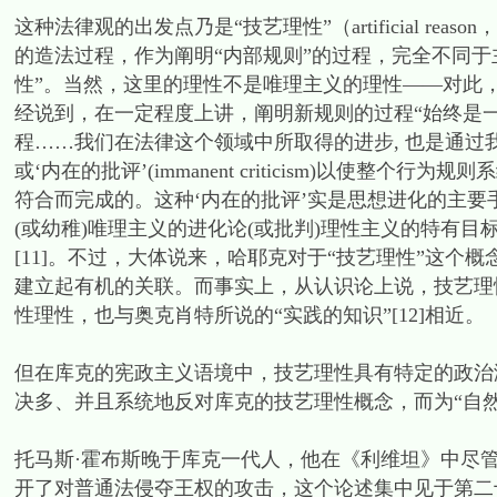
这种法律观的出发点乃是“技艺理性”（artificial 
的造法过程，作为阐明“内部规则”的过程，完全不同
性”。当然，这里的理性不是唯理主义的理性——对此
经说到，在一定程度上讲，阐明新规则的过程“始终是一
程……我们在法律这个领域中所取得的进步, 也是通
或‘内在的批评’(immanent criticism)以使
符合而完成的。这种‘内在的批评’实是思想进化的主要手
(或幼稚)唯理主义的进化论(或批判)理性主义的特有目
[11]。不过，大体说来，哈耶克对于“技艺理性”这
建立起有机的关联。而事实上，从认识论上说，技艺理
性理性，也与奥克肖特所说的“实践的知识”[12]相近。
但在库克的宪政主义语境中，技艺理性具有特定的政治
决多、并且系统地反对库克的技艺理性概念，而为“自然理性”（n
托马斯·霍布斯晚于库克一代人，他在《利维坦》中尽
开了对普通法侵夺王权的攻击，这个论述集中见于第二十