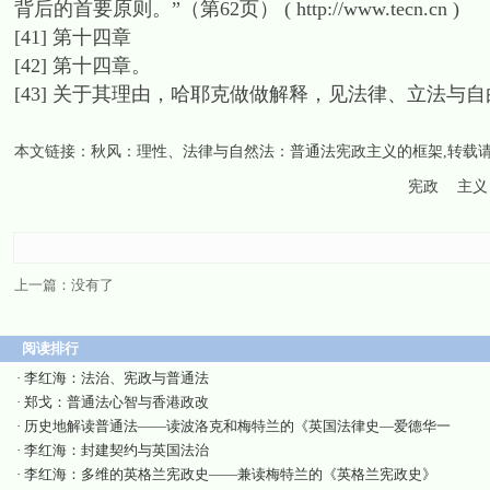
背后的首要原则。”（第62页） ( http://www.tecn.cn )
[41] 第十四章
[42] 第十四章。
[43] 关于其理由，哈耶克做做解释，见法律、立法与自
本文链接：
秋风：理性、法律与自然法：普通法宪政主义的框架
,转载
宪政
主义
上一篇：没有了
阅读排行
·
李红海：法治、宪政与普通法
·
郑戈：普通法心智与香港政改
·
历史地解读普通法——读波洛克和梅特兰的《英国法律史—爱德华一
·
李红海：封建契约与英国法治
·
李红海：多维的英格兰宪政史——兼读梅特兰的《英格兰宪政史》