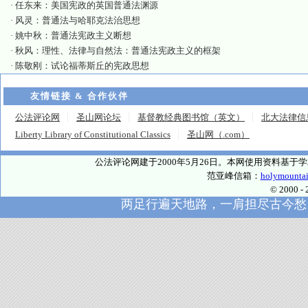
·
任东来：美国宪政的英国普通法渊源
·
风灵：普通法与哈耶克法治思想
·
姚中秋：普通法宪政主义断想
·
秋风：理性、法律与自然法：普通法宪政主义的框架
·
陈敬刚：试论福蒂斯丘的宪政思想
友情链接 & 合作伙伴
公法评论网
圣山网论坛
基督教经典图书馆（英文）
北大法律信
Liberty Library of Constitutional Classics
圣山网（.com）
公法评论网建于2000年5月26日。本网使用资料基
范亚峰信箱：
holymounta
© 2000
两足行遍天地路，一肩担尽古今愁