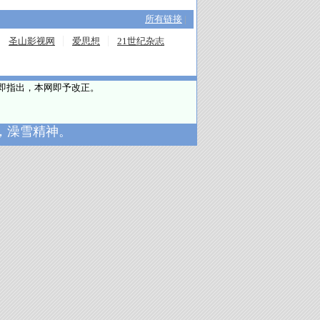
所有链接
|
圣山影视网
爱思想
21世纪杂志
请即指出，本网即予改正。
，澡雪精神。