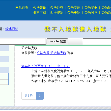
网站首页
|
公法评论
|
公法经典
|
公法专题
|
公法案例
|
公法
资料下载
|
西语资源
|
公法史论
|
公法时评
|
公法
进：
经典旧站
艺术与宪政
当前位置 :
公法专题
艺术与宪政
列表
刘再复：论贾宝玉（上、中、下）
上篇：从佛家文化视角看宝玉 （一） 一九八六年三月
聂绀弩去世之前，他生病并发烧到三十九度。家人要送他上医
作者：
未知
发表于：
2014-11-21 07:59:53
点击：
381
共1条
1