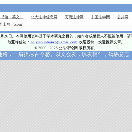
图书馆（英文）
北大法律信息网
民商法律网
中国法学网
公共网
圣山网（.com）
年5月26日。本网使用资料基于学术研究之目的，如作者或版权人不愿被使用，
范亚峰信箱：
holymountaincn@gmail.com
.欢迎投稿，欢迎推荐文章。
© 2000 - 2026 公法评论网 版权所有。
地路，一肩担尽古今愁。以文会友，以友辅仁，砥砺意志