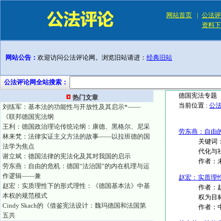
网站首页
|
公法评
资料下
网站公告：
欢迎访问公法评论网。浏览旧站请进：
经典旧站
公法评论网全站搜索：
德国宪法专题
热门文章
当前位置 :
公
刘练军：基本法的功能性与开放性及其启示*——
《联邦德国宪法纲
王利：德国政治理论传统论纲：康德、黑格尔、尼采
劳东燕：自由
林来梵：法律实证主义方法的故事——以拉班德的国
关键词：
法学为焦点
代化与社
谢立斌：德国法律的宪法化及其对我国的启示
作者：
劳东燕：自由的危机：德国“法治国”的内在机理与运
作逻辑——兼
赵宏：实质理
赵宏：实质理性下的形式理性：《德国基本法》中基
作者：
本权的规范模式
权为目
Cindy Skach的《借鉴宪法设计：魏玛德国和法国第
作者：
五共