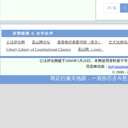
共7条
1
友情链接 & 合作伙伴
公法评论网
圣山网论坛
基督教经典图书馆（英文）
北大法律信
Liberty Library of Constitutional Classics
圣山网（.com）
公法评论网建于2000年5月26日。本网使用资料基
范亚峰信箱：
holymounta
© 2000
两足行遍天地路，一肩担尽古今愁