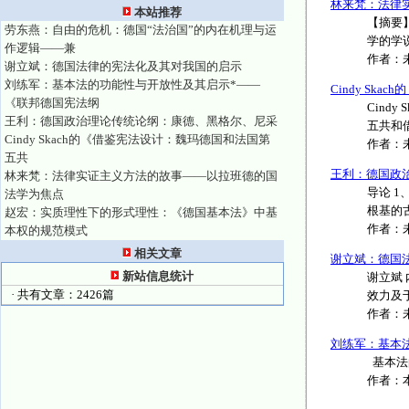
林来梵：法律
本站推荐
【摘要
劳东燕：自由的危机：德国“法治国”的内在机理与运
学的学
作逻辑——兼
作者：
谢立斌：德国法律的宪法化及其对我国的启示
刘练军：基本法的功能性与开放性及其启示*——
Cindy Sk
《联邦德国宪法纲
Cin
王利：德国政治理论传统论纲：康德、黑格尔、尼采
五共和借
Cindy Skach的《借鉴宪法设计：魏玛德国和法国第
作者：
五共
王利：德国政
林来梵：法律实证主义方法的故事——以拉班德的国
导论 
法学为焦点
根基的古
赵宏：实质理性下的形式理性：《德国基本法》中基
作者：
本权的规范模式
相关文章
谢立斌：德国
新站信息统计
谢立斌
· 共有文章：2426篇
效力及
作者：
刘练军：基本
基本法的
作者：