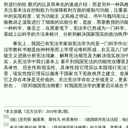
所进行的轮 廓式的以及简单化的速成介绍；而是另外一种风格
关注基本法在控制权力与保障权利方面的规制与功能，注重基
中的实现程度，皆为功能主 义风格之明证。书中与魏玛宪法
验教训之汲取进行了细致的比较分析，是故，黑塞教授的功能
一种科学。换言之，在黑塞笔下，宪法学已然成为一门科学。
基础上以科学的方法来检讨、分析和解决国家现实的政治秩序
事实上，我国已有宪法学家就宪法学为何是一门科学作出
法学教科书都是由种种形而上学理论堆积而成，在五花八门的
能主义进路分析宪法现象、解释宪法规范及为解决现实政治
实，从宪法学中我们基本上 看不到我国宪法的功能性在哪里
具体性、历史性和现实性。具体性指它理应以本国现行宪法
景，现实性指它理应以服务于国家当下宪政秩序之建立、发展
它之存在本身是无价值的。关注宪法学存在之价值意义，更多
所在， 《联邦德国宪法纲要》对我国宪法学的重要启示就在
*
本文原载《北方法学》
2010
年第
2
期。
[1]
[
德
] ]
克劳斯·施莱希、斯特凡·科里奥特：《德国联邦宪法法院：地
[2]
参见
[
德
]
康拉德·黑塞：《联邦德国宪法纲要》中文版序，李辉译，