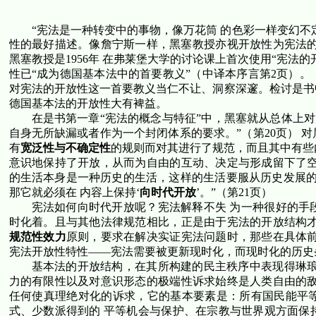
“宪法是一种转变中的事物，像万花筒 的色彩一样变幻不
性的最好描述。像詹宁斯一样，黑塞教授亦视开放性为宪法
黑塞教授是
1956
年 在弗莱堡大学的讨论课上首次使用“宪法
性已“成为德国基本法中的首要教义”
（中译本序言第
2
页）
。
对宪法的开放性这一首要教义当仁不让、洞察深邃。检讨是书
德国基本法的开放性大有裨益。
在是书第一章“宪法的概念与特征”中，黑塞就从总体上对
自身无所缺漏或者作为一个封闭体系的要求。”（第
20
页） 
有
宽泛性与不确定性
的规则而对其进行了规范，而且其中有些
意识地保持了开放，从而为自由的互动、决定与形成留下了空
的生活本身是一种历史的生活，这样的生活要服从历史发展的
那它就必须在 内容上保持‘
向时代开放
’。”（第
21
页）
宪法如何向时代开放呢？宪法解释不失 为一种很好的手
时化着。且与其他法律规范相比，正是由于宪法的开放结构才
规范性效力
原则，要求在解决实证宪法问题时，那些在具体前
宪法开放性特性——宪法需要被更新现时化，而现时化的历史
基本法的开放结构，在其所构建的民主秩序中表现得琳琅
力的有限性以及对意识形态的极端性诉求始终是人类自由的敌
任何使真理绝对化的诉求，它的基本要素是：所有国民能平
式、少数派得到的 平等机会与保护、在宗教与世界观方面保