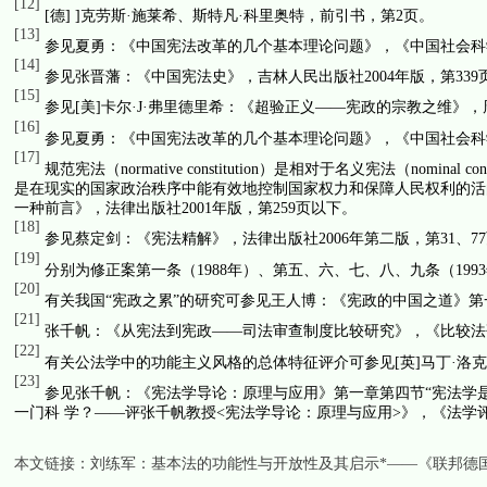
[12]
[
德
] ]
克劳斯·施莱希、斯特凡·科里奥特，前引书，第
2
页。
[13]
参见夏勇：《中国宪法改革的几个基本理论问题》，《中国社会科
[14]
参见张晋藩：《中国宪法史》，吉林人民出版社
2004
年版，第
339
[15]
参见
[
美
]
卡尔·
J
·弗里德里希：《超验正义——宪政的宗教之维》，
[16]
参见夏勇：《中国宪法改革的几个基本理论问题》，《中国社会科
[17]
规范宪法（
normative constitution
）是相对于名义宪法（
nominal cons
是在现实的国家政治秩序中能有效地控制国家权力和保障人民权利的活
一种前言》，法律出版社
2001
年版，第
259
页以下。
[18]
参见蔡定剑：《宪法精解》，法律出版社
2006
年第二版，第
31
、
77
[19]
分别为修正案第一条（
1988
年）、第五、六、七、八、九条（
1993
[20]
有关我国“宪政之累”的研究可参见王人博：《宪政的中国之道》
[21]
张千帆：《从宪法到宪政——司法审查制度比较研究》，《比较法
[22]
有关公法学中的功能主义风格的总体特征评介可参见
[
英
]
马丁·洛
[23]
参见张千帆：《宪法学导论：原理与应用》第一章第四节“宪法学是
一门科 学？——评张千帆教授
<
宪法学导论：原理与应用
>
》，《法学
本文链接：
刘练军：基本法的功能性与开放性及其启示*——《联邦德