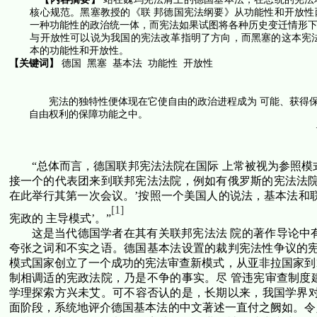
核心规范。黑塞教授的《联 邦德国宪法纲要》从功能性和开放
一种功能性的政治统一体，而宪法如果试图将各种历史变迁情形下
与开放性可以说为我国的宪法改革指明了方向，而黑塞的这本宪
本的功能性和开放性。
【关键词】
德国
黑塞
基本法
功能性
开放性
宪法的独特性便体现在它使自由的政治进程成为 可能、获得
自由权利的保障功能之中。
“总体而言，德国联邦宪法法院在国际 上常被视为参照
接一个的代表团来到联邦宪法法院，例如有俄罗斯的宪法法院
在此举行其第一次会议。’按照一个美国人的说法，基本法和
[1]
宪政的 主导模式’。”
这是当代德国学者在其有关联邦宪法法 院的著作导论中
夸张之词和不实之语。德国基本法设置的裁判宪法性争议的宪
模式国家创立了一个成功的宪法审查新模式，从亚非拉国家到
制相调适的宪政法院，乃是不争的事实。尽 管违宪审查制度
学理探索方兴未艾。可不容否认的是，长期以来，我国学界对
面阶段，系统地评介德国基本法的中文著述一直付之阙如。令