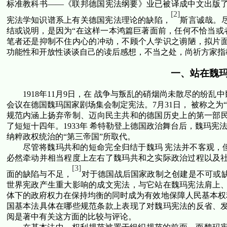
标准教科书——《联邦德国宪法纲要》业已被译成中文出版了
[2]
宪法学知识谱系上有关德国宪法理论的缺陷，
斯言诚哉。
结或说明，是因为“在这样一本鸿篇巨著面前，任何不恰当或
笔者还是抑制不住内心的冲动，不顾个人学识之谫陋，拟片面
功能性和开放性谈谈自己的读后感想，不当之处，尚祈方家指
一、站在魏
1918
年
11
月
9
日，在 战争与叛乱的硝烟尚未散尽的纷乱
会议在德国魏玛国家剧场集会制定宪法。
7
月
31
日， 被称之为
规范内涵上扬弃帝制、迈向民主共和的德国历史上的第一部民
了短短十四年。
1933
年 希特勒登上德国政治舞台后，魏玛宪
纳粹政权统治的“第三帝国”所取代。
尽管将魏玛共和的短命完全归结于魏玛 宪法并不客观，
必然牵动并相当程度上左右了魏玛共和之实际政治过程以及社
[3]
面的缺陷与不足，
对于德国战后国家政制之创建是不可或
世界宪政产生重大影响的成文宪法，与它站在魏玛宪法肩上、
体下的政府权力在保持均衡的同时成为有效地保障人民基本权
国基本法具体在哪些规范条款上表现了对魏玛宪法的反省、发
阅是著中有关这方面的比较与评论。