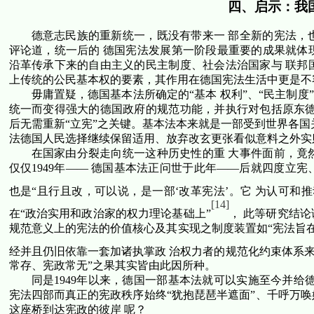
四、启示：我
德意志民族的重新统一，既没有带来一 部全新的宪法，
评论道，统一后的 德国宪法发展第一阶段最重要的成果就体
沿革传承下来的自由主义的民主制度、社会法治国家与 联邦
上传统的公民基本权的要素，其作用在德国宪法生活中更是不
毋庸置疑，德国基本法所确定的“基本 权利”、“民主制度
统一而变得强大的德国政府的规范功能，并执行对包括原东德
后无需重新“立宪”之关键。基本法本来就是一部受到世界各国
法德国人民选择继续保留适用、放弃改玄更张看似意料之外实
在国家由分裂走向统一这种历史性的重 大事件面前，竟
仅仅
1949
年—— 德国基本法正问世于此年——后就四度立宪
也是“且行且改，可以说，是一部‘改革宪法’。它 为认可和
[14]
在“政治实用和政治家的权力理论基础上”
， 此等研究结
规范意义上的宪法的价值核心及其实现之制度装置如“宪法旨在
经并且仍旧依靠一套加诸执掌政 治权力者的规范化约束体系来
常存、宪政常无”之果其实皆由此因所种。
同是
1949
年以来，德国一部基本法就可以实施至今并给德
宪法四部而真正的宪政秩序始终“犹抱琵琶半遮面”、千呼万
这座桥到达宪政的彼岸 呢？