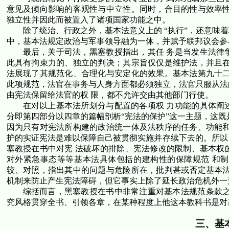
意见及倾向影响的客观性与中立性。同时，合目的性与效率性
独立性并因此而被置入了诸项国家功能之中。
除了统治、行政之外，基本法意义上的 “执行”，还意味
中，基本法规定政治与军事领导融为一体，并赋予联邦议会参
最后，关于司法，黑塞教授指出，其任 务是当发生法律
此具有拘束力的、独立的判决；其宗旨仅仅是维护法，并且在
法展现了其规范化、合理化与安定化的效果。基本法第九十二
此项规范，法官在事务与人身方面都必须独立，法官只服从法
由宪法保留给法官的权 限，都不允许交由其他部门行使。
在对以上基本法所划分与配置的各项权 力功能的具体阐
分即第四部分以四章的篇幅剖析“宪法的保护”这一主题，这既
因为只有对宪法所构建的政治统一体及法秩序的任务、功能和
护的实证宪法是难以保障自己被贯彻实施并存续下去的。所以
塞教授在书中对宪 法破坏的排除、宪法修改的限制、基本权
对外紧急事态等等基本法具体包括的建构性的保障规范 和
较、对照，指出其中的问题与危险所在，批判甚或否定基本法
机制来防止产生宪法障碍，但它事实上除了延长政治危机外一
综括而言，黑塞教授在书中非常注重对基本法规范条款之
究风格贯穿全书、引领各章，在某种程度上他这本教科书是对
三、基