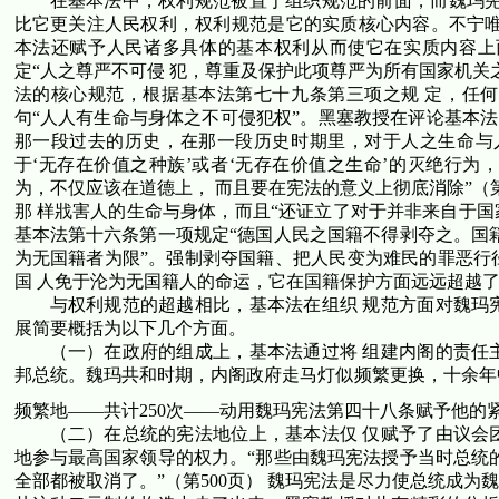
在基本法中，权利规范被置于组织规范的前面，而魏玛宪
比它更关注人民权利，权利规范是它的实质核心内容。不宁唯
本法还赋予人民诸多具体的基本权利从而使它在实质内容上
定“人之尊严不可侵 犯，尊重及保护此项尊严为所有国家机关
法的核心规范，根据基本法第七十九条第三项之规 定，任
句“人人有生命与身体之不可侵犯权”。黑塞教授在评论基本法
那一段过去的历史，在那一段历史时期里，对于人之生命与
于‘无存在价值之种族’或者‘无存在价值之生命’的灭绝行
为，不仅应该在道德上， 而且要在宪法的意义上彻底消除”（
那 样戕害人的生命与身体，而且“还证立了对于并非来自于
基本法第十六条第一项规定“德国人民之国籍不得剥夺之。国
为无国籍者为限”。强制剥夺国籍、把人民变为难民的罪恶行
国 人免于沦为无国籍人的命运，它在国籍保护方面远远超越
与权利规范的超越相比，基本法在组织 规范方面对魏玛
展简要概括为以下几个方面。
（一）在政府的组成上，基本法通过将 组建内阁的责任
邦总统。魏玛共和时期，内阁政府走马灯似频繁更换，十余年
频繁地——共计
250
次——动用魏玛宪法第四十八条赋予他的
（二）在总统的宪法地位上，基本法仅 仅赋予了由议会
地参与最高国家领导的权力。“那些由魏玛宪法授予当时总统
全部都被取消了。”（第
500
页） 魏玛宪法是尽力使总统成为