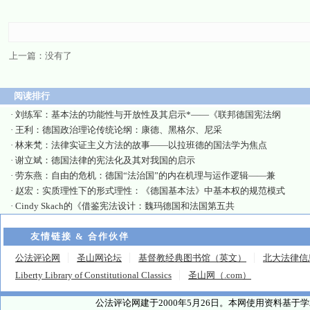
上一篇：没有了
阅读排行
·
刘练军：基本法的功能性与开放性及其启示*——《联邦德国宪法纲
·
王利：德国政治理论传统论纲：康德、黑格尔、尼采
·
林来梵：法律实证主义方法的故事——以拉班德的国法学为焦点
·
谢立斌：德国法律的宪法化及其对我国的启示
·
劳东燕：自由的危机：德国“法治国”的内在机理与运作逻辑——兼
·
赵宏：实质理性下的形式理性：《德国基本法》中基本权的规范模式
·
Cindy Skach的《借鉴宪法设计：魏玛德国和法国第五共
友情链接 & 合作伙伴
公法评论网
圣山网论坛
基督教经典图书馆（英文）
北大法律信
Liberty Library of Constitutional Classics
圣山网（.com）
公法评论网建于2000年5月26日。本网使用资料基