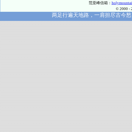
范亚峰信箱：
holymounta
© 2000
两足行遍天地路，一肩担尽古今愁