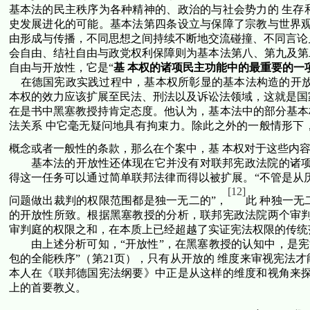
基本法的民主秩序为各种精神的、政治的与社会势力的 生存
史发展进化的可能。基本法第四条设立与保障了宗教与世界观
由形成与传播，不同思想之间持续不断地交流碰撞、不同言论见
会自由、结社自由与政党权利保障则为基本法第八、第九及第
自由与开放性，它是“
基 本权的诸项民主功能中的最重要的一
在德国宪政实践过程中，基本权所彰显的基本法构造的开放
本权的效力应该扩展至民法、刑法以及诉讼法领域，这就是国家
在是书中黑塞教授持肯定态度。他认为，基本法中的部分基本
法关系 中它毫无疑问地具有拘束力。除此之外的一般情形下
概念或者一般性的条款，那么在个案中，基 本权对于这些内
基本法的开放性还体现在它并没有对联邦宪政法院的诸项
得这一任务可以通过简单联邦法律而得以被扩展。“不管是从
[12]
问题做出裁判的权限范围都是独一无二的”，
此 种独一
的开放性所致。根据黑塞教授的分析，联邦宪政法院两个审判
审判庭的权限之和，在本质上已经超越了实证宪法权限的传统
由上述分析可知，“开放性”，在黑塞教授的认知中，是宪
包的全能秩序”（第
21
页），只有从开放的 维度来审视宪法
本人在《联邦德国宪法纲要》中正是从这样的维度和视角来探
上的首要教义。