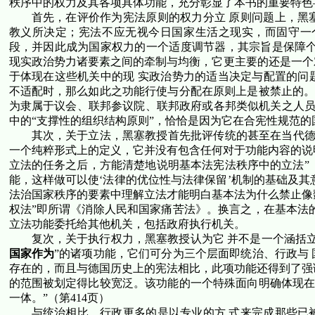
秩序中的权力及其各项具体功能，充分彰显了本书的重要特色
首先，在评价作为宪法原则的权力分立 原则问题上，黑
教义所决定；宪法不应无视今日国家生活之现实，而固守一
段，并因此成为国家权力的一个适度调节器，其宗旨是保障个
现实政治势力诸要素之间的牵制与均衡，它更主要的还是一个
于体现在这些机关中的现 实政治势力的适当决定与配置的问
不适配时，那么如此之功能行使与分配在原则上是被禁止的。
为隶属于议会、联邦参议院、联邦政府或各邦类似机关之人员”
中的“支撑性的组织结构原则”，恰恰是因为它在合宪性规范
其次，关于立法，黑塞教授首先批评传统的甚至在当代德国
一个纯粹形式上的定义，它并没有包含任何对于功能内容的说明
立法的任务之后，方能清楚地说明基本法宪法秩序中的立法”
能，这样做可以使‘法律的优位性与法律保留’机制的基础及其
法治国家秩序的要素中理解立法才能明白基本法为什么禁止像
权法”即所谓《消除人民和国家痛苦法》。换言之，在基本法
立法功能委托给其他机关，包括政府执行机关。
复次，关于执行权力，黑塞教授认为它 并不是一个涵括
国家作为
”的诸项功能，它们可分为三个层面即统治、行政与
存在的，而且与德国历史上的宪法相比，此项功能还得到了强调
的范围被划定得比较宽泛。该功能的一个特殊面向明确体现在
一体。”（第
414
页）
与统治相比，行政更多的是以专业的方 式来完成那些已