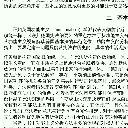
历史的宽视角来看，基本法的宪政成就更多的可能源于它是站
二、基本
正如英国功能主义（
functionalism
）学派代表人物詹宁斯
职能一样，《联邦德国宪法纲要》的重点亦在于从功能主义分
从功能主义视角解读德国基本法的典范之作。功能主义的分析
指出，要界定这一问题只能从宪法在历史的、具体的生活现实
任务就是构建国家 政治统一体。而宪法所构建的政治统一体
续生长着的，它在本质意义上是通过合意或者妥协、通过默认
效运作的强制 力而形成与作用出来的行为统一体。（第
9
页）
依氏之见，关于宪法解释，存在一个
功能正确性
标准，它是
国家功 能的机关各自的任务与共同行动进行规范时，那么释
种类、方法或者结果来改变各种功能间的划 分。”（第
51
页）
政府和立法机关 的角色，在发挥其宪法审查功能时保持节制
做超越了宪法划定的界限，而变成由法院来决定它们 形成自
宪解释在功能法上具有非常重要的意义，它体现了一种法官
说：“民主立法者的意志与行为享有合宪性推定，对于调整生
立法者这种优先地位有所争议，也不允许由此而改变这种实证
当然，书中功能主义分析方法更多的体现在对权力和公共