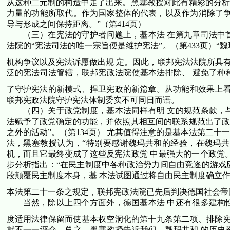
从这种二元制的构造中走了出来。黑塞教授对此有精彩的分析
力量的功能所取代。作为国家整体的代表，以及作为消除了争
导与形成之间保持距离。”（第
414
页）
（三）在宪法的守护者问题上，基本法 在第九章司法中
法院的“宪法司法的唯一宗旨便是维护宪法”。（第
433
页）“
机构争议以及宪法诉愿做出规 定。因此，联邦宪法法院所具
泛的宪法司法管辖，联邦宪政法院使基本法排除、 避免了种
了守护宪法的新模式、捍卫宪政的新篇章。从功能和效果上看
联邦宪政法院守护宪法体制委实不可同日而语。
（四）关于政党制度，基本法同样有明 文的规范条款，
法赋予了政党确定的功能，并依照其相互间的联系规范出了政
之外的活动”。（第
134
页） 尤其值得注意的是基本法第二十
法，黑塞教授认为，“特别要感谢魏玛共和的经验，在魏玛共
机，而且它最终变成了这些反宪法政党 中最强大的一个政党
步分析指出：“在民主制度中各种政治势力间自由竞逐的游戏
段颠覆民主制度本身，基 本法试图通过将自由民主制度确立作
本法第二十一条之规定，联邦宪政法院已先后判决德国社会帝
当然，除以上四个方面外，德国基本法 中还有很多建构
度适用法律保留而使基本权空洞化的第十九条第二项、排除宪
就不一一评介。总之，黑塞教授告诉我们，魏玛共和 的历史