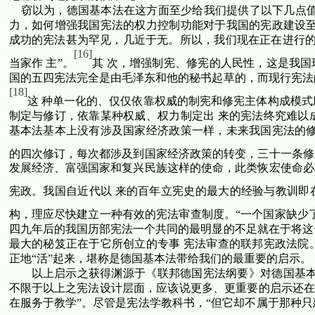
窃以为，德国基本法在这方面至少给我们提供了以下几点值
力，如何增强我国宪法的权力控制功能对于我国的宪政建设至
成功的宪法甚为罕见，几近于无。所以，我们现在正在进行的
[16]
当家作 主”。
其 次，增强制宪、修宪的人民性，这是我
国的五四宪法完全是由毛泽东和他的秘书起草的，而现行宪法
[18]
这 种单一化的、仅仅依靠权威的制宪和修宪主体构成模
制定与修订，依靠某种权威、权力制定出 来的宪法终究难以
基本法基本上没有涉及国家经济政策一样，未来我国宪法的修
的四次修订，每次都涉及到国家经济政策的转变，三十一条修
发展经济、富强国家和复兴民族这样的使命，此类恢宏使命必
宪政。我国自近代以 来的百年立宪史的最大的经验与教训即
构，理应尽快建立一种有效的宪法审查制度。“一个国家缺少
四九年后的我国历部宪法一个共同的最明显的不足就在于将这
最大的秘笈正在于它所创立的专事 宪法审查的联邦宪政法院
正地“活”起来，堪称是德国基本法带给我们的最重要的启示。
以上启示之获得渊源于《联邦德国宪法纲要》对德国基本
不限于以上之宪法设计层面，应该说更多、更重要的启示还在
在服务于教学”。尽管是宪法学教科书，“但它却不属于那种