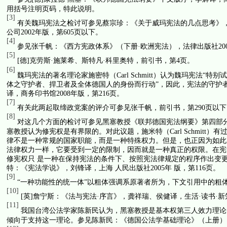
用括号注明页码，特此说明。
[3]
有关魏玛宪法之检讨可参见蔡宗珍：《关于威玛宪法的几点思考》
公司
2002
年版，第
605
页以下。
[4]
参见张千帆：《西方宪政体系》（下册·欧洲宪法），法律出版社
20
[5]
[
德
]
克劳斯·施莱希、斯特凡·科里奥特，前引书，第
4
页。
[6]
魏玛宪法的著名理论家施密特（
Carl Schmitt
）认为魏玛宪法“特别
体之守护者、捍卫者及全体德国人的身份而行动”，因此，宪法的守护
译，商务印书馆
2008
年版，第
216
页。
[7]
有关此两起取缔政党案的评介可参见张千帆，前引书，第
290
页以下
[8]
对这几个方面的检讨可参见黑塞教授《联邦德国宪法纲要》第四部分
塞教授认为修宪权是有界限的。对此议题，施米特（
Carl Schmitt
）有过
律不是一种常规的国家职能，而是一种特殊权力。但是，也正因为如此
法律权力一样，它要受到一定的限制，因而就是一种真正的权限。在宪
修宪权只 是一种在保持宪法的条件下、按照宪法律规定的程序作出变
特：《宪法学说》，刘锋译，上海 人民出版社
2005
年 版，第
116
页。
[9]
“一种功能性的统一体”以粗体强调系原著者所为，下文引用中的粗
[10]
[
英
]
詹宁斯：《法与宪法·序言》，龚祥瑞、侯健译，生活·读书·新
[11]
我国台湾公法学家陈新民认为，黑塞教授是基本权第三人效力理论
倾向于支持这一理论。参见陈新民：《德国公法学基础理论》（上册）