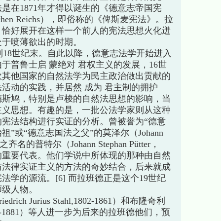
是在1871年才得以诞生的《德意志帝国宪
 Deutschen Reichs），即俗称的《俾斯麦宪法》。拉
，恰好展开在这样一个前人的宪法思想火化迸
处于喷薄欲出的时期。
18世纪末。自此以降，德意志法学开始进入
于普鲁士启 蒙绝对 君权主义的发展，16世
欧其他国家的自然法学为民主政治做出贡献的
活动的实践，并居然 成为 君主制的拥护
德斯鸠，特别是卢梭的自然法思想的影响，当
主义思想。有趣的是，一批公法学家则从这种
宪法结构进行实证的分析。曾被誉为“德意
”或“德意志国法之父”的莫泽尔（Johann
及与之齐名的普特尔（Johann Stephan Pütter，
其中的重要代表。他们学说中所体现的那种由自然
与法律实证主义的方法的奇妙结合，后来就成
法学的源流。[6] 而拉班德正是这个19世纪
师级人物。
h Jurius Stahl,1802-1861）和布隆奇利
chli,1808-1881）等人进一步为后来的拉班德他们，预