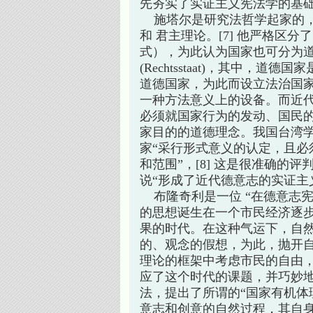
先夯实了实证主义宪法学的基
施塔尔是研究法哲学起家的，
和 君主理论。[7] 他严格区
式），为此认为国家也可分为道德国家（
(Rechtsstaat)，其中，
道德国家，为此而设立法治国
一种方法意义上的设备。而近
必须就国家行为的发动、国民
家目的的道德理念。我国台湾学
家“采行形式意义的认定，且必
和范围”，[8] 这是很准确的
说“形成了近代德意志的实证主义
布隆奇利是一位 “在德意志宪法
的思想诞生在一个市民经济逐
果的时代。在这种气运下，自
的、观念的假想，为此，抛开
理论的框架中考虑市民的自由
应了这个时代的课题，并巧妙
法，提出了所谓的“国家有机体
意志和创意的自然过程，其自