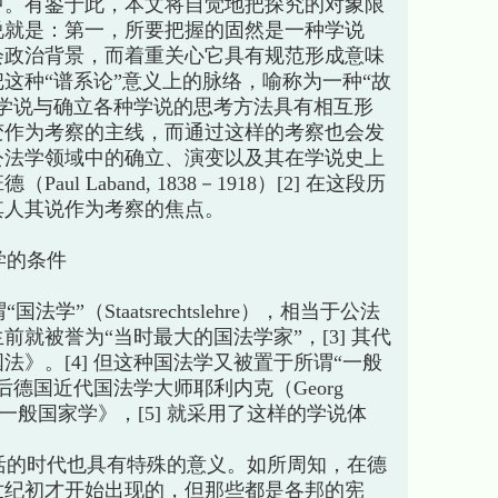
中。有鉴于此，本文将自觉地把探究的对象限
说就是：第一，所要把握的固然是一种学说
会政治背景，而着重关心它具有规范形成意味
这种“谱系论”意义上的脉络，喻称为一种“故
学说与确立各种学说的思考方法具有相互形
变作为考察的主线，而通过这样的考察也会发
公法学领域中的确立、演变以及其在学说史上
l Laband, 1838－1918）[2] 在这段历
其人其说作为考察的焦点。
学的条件
（Staatsrechtslehre），相当于公法
就被誉为“当时最大的国法学家”，[3] 其代
》。[4] 但这种国法学又被置于所谓“一般
德国近代国法学大师耶利内克（Georg
在其巨著《一般国家学》，[5] 就采用了这样的学说体
的时代也具有特殊的意义。如所周知，在德
世纪初才开始出现的，但那些都是各邦的宪