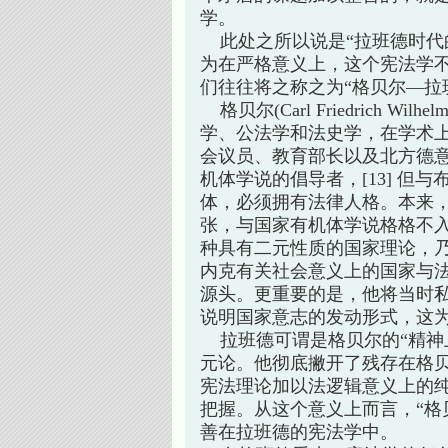
学。
此处之所以说是“拉班德时代的
为在严格意义上，这个宪法学
们往往将之称之为“格贝尔—拉
格贝尔(Carl Friedrich Wilhe
学、公法学和法史学，在学术
会议员、教育部长以及北方德
机体学说的倡导者，[13] 但
体，必须拥有法律人格。本来
张，与国家有机体学说格格不
种具有二元性质的国家理论，
内克有关社会意义上的国家与法
源头。更重要的是，他将当时私法
说明国家意志的发动形式，这
拉班德可谓是格贝尔的“精神
元论。他彻底撇开了残存在格
宪法理论加以法逻辑意义上的
把握。从这个意义上而言，“格
善在拉班德的宪法学中。