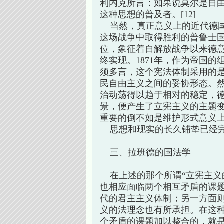
利内克所言：如果说莫尔是自
这种思想的普及者。[12]
当然，真正意义上的近代德国也
这场战争中取得胜利的普鲁士
位，象征着自解放战争以来德
终实现。1871年，作为帝国
须多言，这个宪法体制采用的
民自由主义之间的妥协形态。
治动荡得以趋于相对的稳定，
景，便产生了立宪主义的主题
重要的倒不如是维护形式意义
思想和现实的长久铺垫已经完
三、拉班德的国法学
在上述的那个所谓“立宪主义
也相应面临两个相互矛盾的课
代的君主主义体制；另一方面
义的法理念也有所承担。在这
个矛盾的课题加以整合的，就