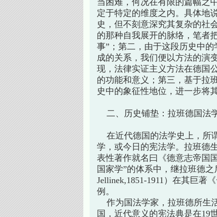
当困难，何况在有限的篇幅之
定于特定的维度之内。具体地
史，但不刻意深究其复杂的社
的那种自我展开的脉络，笔者把
事”；第二，由于这段历史中的
成的关系，我们便以方法的演
现，法律实证主义方法在德国
的功能和意义；第三，基于拉班德（Pau
史中的象征性地位，进一步将
二、历史铺垫：拉班德国法
在近代德国的法学史上，所谓“国法学”
学，或今日的宪法学。拉班德生前
表性著作就名曰《德意志帝国国法
国家学”的体系中，继拉班德之后
Jellinek,1851-1911）
例。
作为国法学家，拉班德所生活
国，近代意义的宪法典是在19