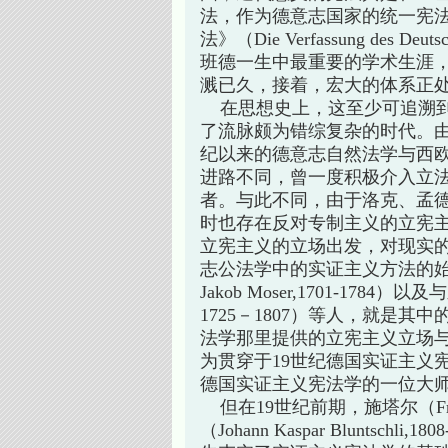
法，作为德意志国家的统一宪法
法》（Die Verfassung des
班德一生中最重要的学术生涯
溅已久，接着，宏大的体系正
在思想史上，这至少可追溯到
了流脉颇为错综复杂的时代。由
纪以来的德意志自然法学与西
进路不同，曾一度积极介入立法
者。与此不同，由于洛克、孟
时也存在反对专制主义的立宪
立宪主义的立场出发，对现实的
志公法学中的实证主义方法的始祖
Jakob Moser,1701-1784）以
1725－1807）等人，就是
法学那里提供的立宪主义立场
为贯穿于19世纪德国实证主义宪
德国实证主义宪法学的一位大
但在19世纪前期，施塔尔（Friedric
（Johann Kaspar Blunts