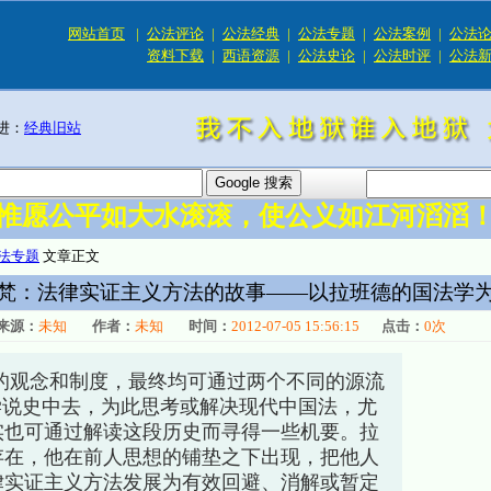
网站首页
|
公法评论
|
公法经典
|
公法专题
|
公法案例
|
公法
资料下载
|
西语资源
|
公法史论
|
公法时评
|
公法
进：
经典旧站
惟愿公平如大水滚滚，使公义如江河滔滔
法专题
文章正文
梵：法律实证主义方法的故事——以拉班德的国法学
来源：
未知
作者：
未知
时间：
2012-07-05 15:56:15
点击：
0
次
的观念和制度，最终均可通过两个不同的源流
的学说史中去，为此思考或解决现代中国法，尤
实也可通过解读这段历史而寻得一些机要。拉
存在，他在前人思想的铺垫之下出现，把他人
律实证主义方法发展为有效回避、消解或暂定