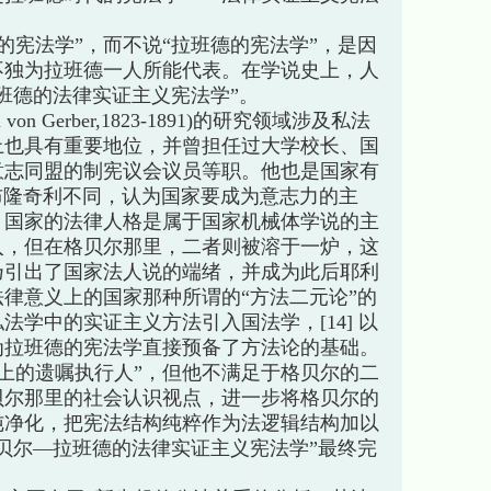
宪法学”，而不说“拉班德的宪法学”，是因
不独为拉班德一人所能代表。在学说史上，人
班德的法律实证主义宪法学”。
lm von Gerber,1823-1891)的研究领域涉及私法
上也具有重要地位，并曾担任过大学校长、国
意志同盟的制宪议会议员等职。他也是国家有
与布隆奇利不同，认为国家要成为意志力的主
，国家的法律人格是属于国家机械体学说的主
入，但在格贝尔那里，二者则被溶于一炉，这
乃引出了国家法人说的端绪，并成为此后耶利
律意义上的国家那种所谓的“方法二元论”的
学中的实证主义方法引入国法学，[14] 以
为拉班德的宪法学直接预备了方法论的基础。
上的遗嘱执行人”，但他不满足于格贝尔的二
贝尔那里的社会认识视点，进一步将格贝尔的
纯净化，把宪法结构纯粹作为法逻辑结构加以
贝尔—拉班德的法律实证主义宪法学”最终完