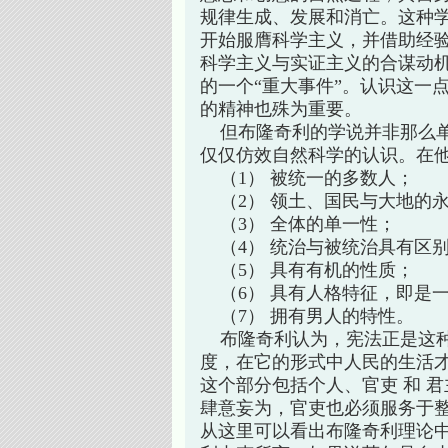
规律生成、发展和消亡。这种
开始服膺科学主义，并借助经
科学主义与实证主义的合谋动
的一个“重大事件”。认识这一
的精神也殊为重要。
但布隆奇利的学说并非那么单
仅仅仿效自然科学的认识。在他
（1） 被统一的多数人；
（2） 领土、国民与大地的
（3） 全体的单一性；
（4） 统治与被统治具有区
（5） 具有有机的性质；
（6） 具有人格特征，即是
（7） 拥有男人的特性。
布隆奇利认为，宪法正是这种
度，在它的形式中人民的生活才
这个部分包括个人、官吏 和 
肆意妄为，官吏也必须服务于
从这里可以看出布隆奇利理论