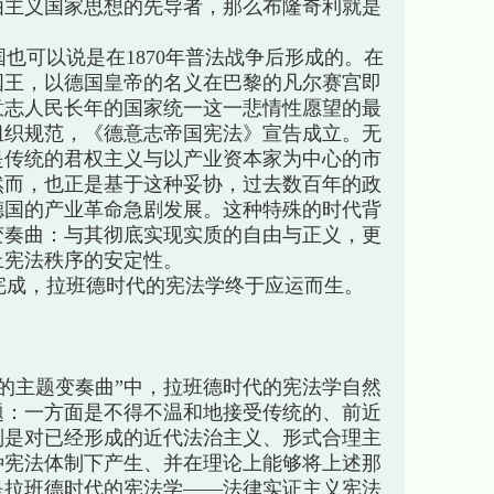
由主义国家思想的先导者，那么布隆奇利就是
可以说是在1870年普法战争后形成的。在
国王，以德国皇帝的名义在巴黎的凡尔赛宫即
意志人民长年的国家统一这一悲情性愿望的最
的组织规范，《德意志帝国宪法》宣告成立。无
是传统的君权主义与以产业资本家为中心的市
然而，也正是基于这种妥协，过去数百年的政
德国的产业革命急剧发展。这种特殊的时代背
变奏曲：与其彻底实现实质的自由与正义，更
上宪法秩序的安定性。
成，拉班德时代的宪法学终于应运而生。
的主题变奏曲”中，拉班德时代的宪法学自然
题：一方面是不得不温和地接受传统的、前近
则是对已经形成的近代法治主义、形式合理主
种宪法体制下产生、并在理论上能够将上述那
是拉班德时代的宪法学——法律实证主义宪法