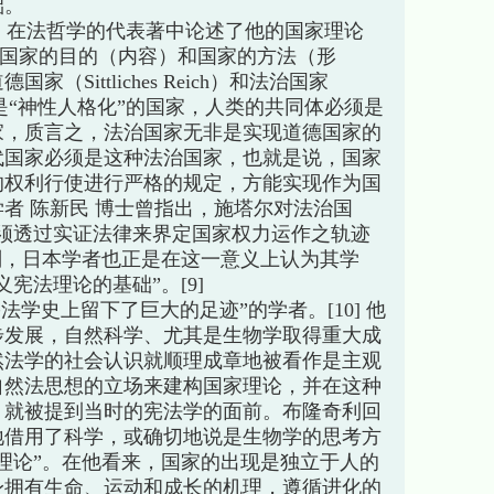
础。
在法哲学的代表著中论述了他的国家理论
分了国家的目的（内容）和国家的方法（形
Sittliches Reich）和法治国家
道德国家是“神性人格化”的国家，人类的共同体必须是
家，质言之，法治国家无非是实现道德国家的
代国家必须是这种法治国家，也就是说，国家
的权利行使进行严格的规定，方能实现作为国
者 陈新民 博士曾指出，施塔尔对法治国
须透过实证法律来界定国家权力运作之轨迹
评判，日本学者也正是在这一意义上认为其学
宪法理论的基础”。[9]
学史上留下了巨大的足迹”的学者。[10] 他
步发展，自然科学、尤其是生物学取得重大成
然法学的社会认识就顺理成章地被看作是主观
自然法思想的立场来建构国家理论，并在这种
，就被提到当时的宪法学的面前。布隆奇利回
地借用了科学，或确切地说是生物学的思考方
理论”。在他看来，国家的出现是独立于人的
身拥有生命、运动和成长的机理，遵循进化的