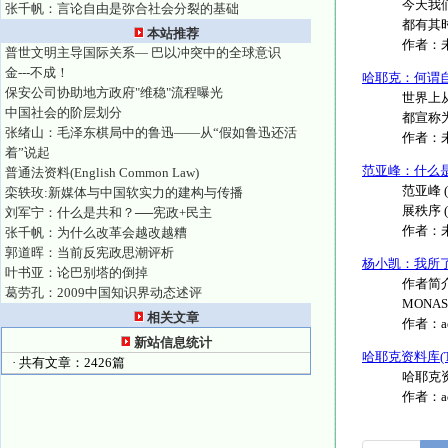
今天我
张千帆：言论自由是弥合社会分裂的基础
都有其
本站推荐
作者：
普世文明主导国际关系— 巴以冲突中的全球意识
金---不成！
哈耶克：何谓
保安公司协助地方政府"维稳"流程曝光
世界上
中国社会的阶层划分
都宣称
张绪山：毛泽东棋局中的鲁迅——从“假如鲁迅还活
作者：
着”说起
范亚峰：什么是
普通法资料(English Common Law)
范亚峰
栾轶玫:新媒体与中国软实力的建构与传播
展秩序 (T
刘军宁：什么是共和？──宪政+民主
作者：
张千帆：为什么改革会越改越糟
郭道晖：当前反宪政思潮评析
杨小凯：我所
叶书亚：论巴别塔的倒掉
作者简
葛劳孔：2009中国知识界动态述评
MONA
相关文章
作者：
新站信息统计
哈耶克资料库(The 
· 共有文章：2426篇
哈耶克资料库:
作者：