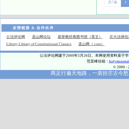
共7条
1
友情链接 & 合作伙伴
公法评论网
圣山网论坛
基督教经典图书馆（英文）
北大法律信
Liberty Library of Constitutional Classics
圣山网（.com）
公法评论网建于2000年5月26日。本网使用资料基
范亚峰信箱：
holymounta
© 2000
两足行遍天地路，一肩担尽古今愁