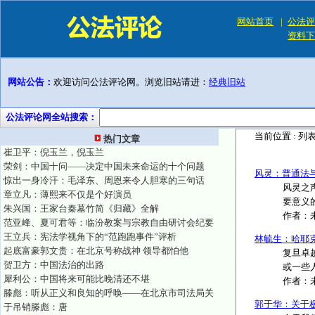
网站首页
|
公法评
资料下
网站公告：
欢迎访问公法评论网。浏览旧站请进：
经典旧站
公法评论网全站搜索：
当前位置 :
列
热门文章
崔卫平：倪玉兰，倪玉兰
荣剑：中国十问——决定中国未来命运的十个问题
风灵：普通法
惊出一身冷汗：毛泽东、周恩来令人胆寒的三句话
风灵之
章立凡：薄熙来不仅是个好演员
要意义的
朱兴国：王家台秦墓竹简《归藏》全解
作者：
范亚峰、夏可君等：临汾教案与宗教自由研讨会纪要
王立兵：宪法学视角下的“范跑跑事件”评析
林毓生：哈耶
起底富豪郭文贵：在北京号称战神 领导都怕他
复旦卓
贺卫方：中国法治的出路
或一些人
犀利公：中国将来可能比晚清还不堪
作者：
滕彪：听从正义和良知的呼唤——在北京市司法局关
郭于华：关于
于吊销滕彪：唐