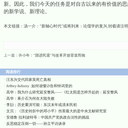
新。因此，我们今天的任务是对自古以来的有价值的思
的新学说、新理论。
本文链接：
汤一介：“新轴心时代”或将到来：论儒学的复兴
,转载请注
上一篇：
许小年：“国进民退”与改革开放背道而驰
阅读排行
·
汪东兴交代田家英死亡真相
·
Jeffrey-Infinity :如何读懂讣告和悼词里的
·
高华：我为什么研究延安整风——《红太阳是怎样升起的：延安整风
·
高华：蒋介石为何在大陆失败
·
李劼；历史重演可能：东汉末年或清末民初
·
文贝：《历史转折中的邓小平》伤害最大的是中央文献研究室
·
安德鲁·拉利波特等：中国共产党执政合法性的挑战
·
反思稳定压倒一切——孙立平访谈录