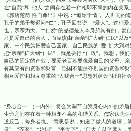
“人我合一”（同人我）的观念将会为解决“人与人（社
在“自我”和“他人”之间存在着一种相即不离的内在关系
《郭店楚简·性自命出》中说：“道始于情”。人世间的
孔子的弟子樊迟问“仁”，孔子回答说：“爱人”。这种
也，亲亲为大。”“仁爱”的品德是人本身所具有的，爱
只是爱自己的亲人，而应该由“亲亲”扩大到“仁民”以及
家、一个民族把爱自己国家、自己民族的“爱”扩大到
把“亲亲”扩大到“仁民”，就是要行 “仁政”。我想，
自己的固定的产业，要爱老百姓要像爱自己的父母、亲
有其应有的资源和财富，强国不能掠夺别国的资源和财富以
相互爱护和相互尊重的“人我合一”思想对建设“和谐社会
“身心合一”（一内外）将会为调节自我身心内外的矛盾
生命之间存在着一种相即不离的和谐关系。儒家认为达到
道反己，修身者也。”意思是说，知道了做人的道理，就
身”、“齐家”、“治国”、“平天下”，“自天子以至庶