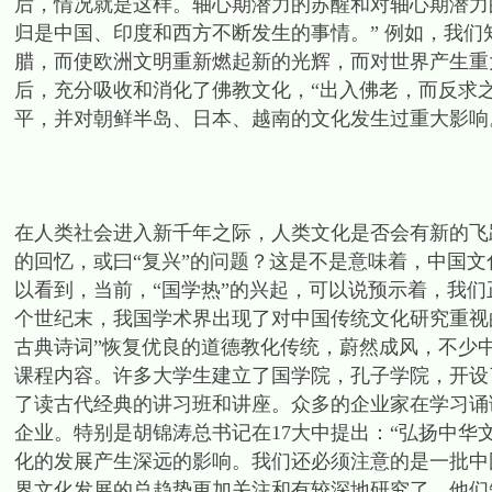
后，情况就是这样。轴心期潜力的苏醒和对轴心期潜力
归是中国、印度和西方不断发生的事情。” 例如，我
腊，而使欧洲文明重新燃起新的光辉，而对世界产生重
后，充分吸收和消化了佛教文化，“出入佛老，而反求
平，并对朝鲜半岛、日本、越南的文化发生过重大影响
在人类社会进入新千年之际，人类文化是否会有新的飞
的回忆，或曰“复兴”的问题？这是不是意味着，中国文
以看到，当前，“国学热”的兴起，可以说预示着，我
个世纪末，我国学术界出现了对中国传统文化研究重视的
古典诗词”恢复优良的道德教化传统，蔚然成风，不少
课程内容。许多大学生建立了国学院，孔子学院，开设
了读古代经典的讲习班和讲座。众多的企业家在学习诵
企业。特别是胡锦涛总书记在17大中提出：“弘扬中华
化的发展产生深远的影响。我们还必须注意的是一批中
界文化发展的总趋势更加关注和有较深地研究了。他们