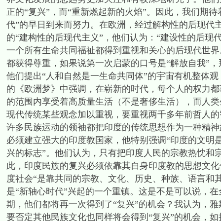
正的“复兴”，而“重新燃起新的火焰”。因此，我们期
代”的早日到来而努力。在欧洲，经过解构性的后现代主
的“建构性的后现代主义”，他们认为：“建设性的后
一个所有生命共同福祉都得到重视和关心的后现代世界
都获得尊重，如果说第一次启蒙的口号是“解放自我”
他们提出“人和自然是一生命共同体”的宇宙有机整体观
的《欧洲梦》中强调，在崭新的时代，每个人的权力都
的范围内享受着高质量生活（不是奢侈生活），而人类
现代传统某些观念加以重视，要重视两千多年前哲人的智
许多民族运动的领袖都把印度的传统思想作为一种精神
必须建立强大的印度教国家，他特别强调“印度的文明是
兴的标志”。他们认为，只有把印度人民的宗教热忱和
此，印度民族的复兴必须依靠其自身印度教的思想文化
度社会“是靠共同的宗教、文化、历史、种族、语言和
是“新轴心时代”兴起的一个重镇。这是不是可以说，
期，他们都将再一次得到了“复兴”的机会？我认为，
要否定其他民族文化也同样将会得到“复兴”的机会，