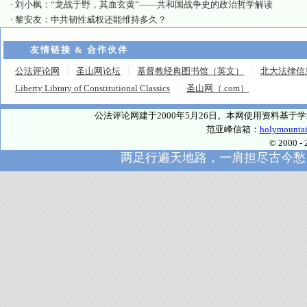
·
刘小枫：“龙战于野，其血玄黄”——共和国战争史的政治哲学解读
·
黎安友：中共韧性威权还能维持多久？
友情链接 & 合作伙伴
公法评论网
圣山网论坛
基督教经典图书馆（英文）
北大法律信
Liberty Library of Constitutional Classics
圣山网（.com）
公法评论网建于2000年5月26日。本网使用资料基
范亚峰信箱：
holymounta
© 2000
两足行遍天地路，一肩担尽古今愁