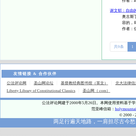
作者：
谢文郁：自由
奥古斯
容的，却
作者：
共9条
1
友情链接 & 合作伙伴
公法评论网
圣山网论坛
基督教经典图书馆（英文）
北大法律信
Liberty Library of Constitutional Classics
圣山网（.com）
公法评论网建于2000年5月26日。本网使用资料基
范亚峰信箱：
holymounta
© 2000
两足行遍天地路，一肩担尽古今愁