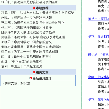
奥古斯
张千帆：言论自由是弥合社会分裂的基础
历史。
本站推荐
作者：
秋风：理性、法律与自然法：普通法宪政主义的框架
赵晓力：程序法治主义的理路与纲领
黄裕生：原罪
季卫东：法律多元主义体制与中国经验的升华
原罪与自
张大军：《美国秩序的根基》译者序
作者：
阶级斗争扩大化的理论误区与哲学根源
吴飞：奥古斯丁
彭晓芸：维稳体制不可持续 启动政改才是正道
吴飞：奥
邓晓芒：康德哲学对中国启蒙的意义
作者：
秦晓对谈李泽厚：要防止中国走向错误道路
季卫东：为了二十一世纪的制度范式创新
彭小瑜：“使
闾小波：论孙中山政治思维的两重性
西学在
郑戈：“中华民族”的宪法建构
关于中世
袁剑：中国三十年未见之变局
作者：
相关文章
李猛：指向事
新站信息统计
引言：
· 共有文章：2426篇
事情本
作者：
吴飞：属灵的
知乐，则