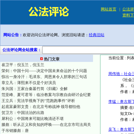
网站首页
|
公法评
资料下
网站公告：
欢迎访问公法评论网。浏览旧站请进：
经典旧站
公法评论网全站搜索：
当前位置 :
列
热门文章
崔卫平：倪玉兰，倪玉兰
荣剑：中国十问——决定中国未来命运的十个问题
周伟弛：社会
惊出一身冷汗：毛泽东、周恩来令人胆寒的三句话
《社会
章立凡：薄熙来不仅是个好演员
系， 《圣
朱兴国：王家台秦墓竹简《归藏》全解
作者：
范亚峰、夏可君等：临汾教案与宗教自由研讨会纪要
王立兵：宪法学视角下的“范跑跑事件”评析
李猛：奥古斯
起底富豪郭文贵：在北京号称战神 领导都怕他
摘要:
贺卫方：中国法治的出路
短文De 
犀利公：中国将来可能比晚清还不堪
作者：
滕彪：听从正义和良知的呼唤——在北京市司法局关
吴飞：奥古斯
于吊销滕彪：唐