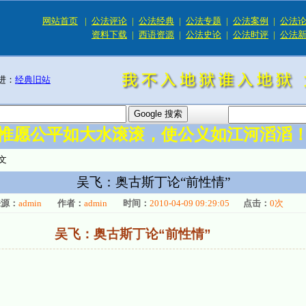
网站首页
|
公法评论
|
公法经典
|
公法专题
|
公法案例
|
公法
资料下载
|
西语资源
|
公法史论
|
公法时评
|
公法
进：
经典旧站
惟愿公平如大水滚滚，使公义如江河滔滔
文
吴飞：奥古斯丁论“前性情”
来源：
admin
作者：
admin
时间：
2010-04-09 09:29:05
点击：
0
次
吴飞：奥古斯丁论“前性情”