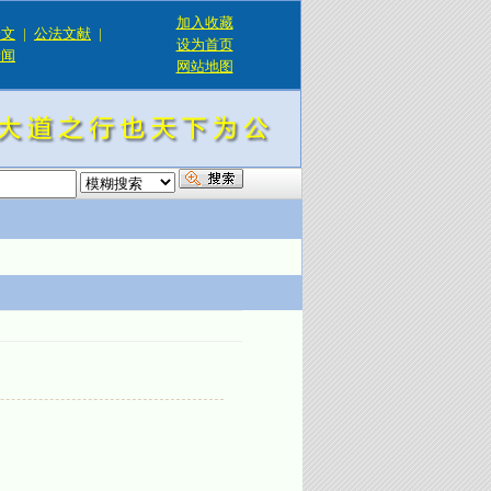
加入收藏
论文
|
公法文献
|
设为首页
新闻
网站地图
！