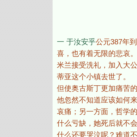
一
于汝安乎
公元387年
喜，也有着无限的悲哀
米兰接受洗礼，加入大
蒂亚这个小镇去世了。
但使奥古斯丁更加痛苦
他忽然不知道应该如何
哀痛；另一方面，哲学
什么亏缺，她死后就不
什么还要哭泣呢？难道