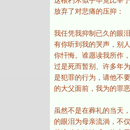
这根朽木似乎毕竟比宰
放弃了对悲痛的压抑：
我任凭我抑制已久的眼
有你听到我的哭声，别
你忏悔。谁愿读我所作
过是死而暂别、许多年
是犯罪的行为，请他不
的大父面前，我为的罪恶痛
虽然不是在葬礼的当天
的眼泪为母亲流淌，不