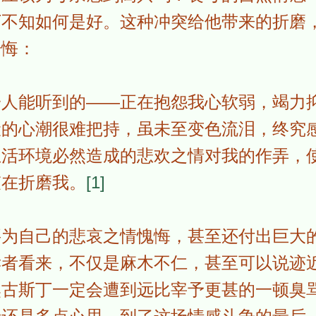
丁不知如何是好。这种冲突给他带来的折磨
忏悔：
一人能听到的――正在抱怨我心软弱，竭力
伏的心潮很难把持，虽未至变色流泪，终究
生活环境必然造成的悲欢之情对我的作弄，
哀在折磨我。
[1]
要为自己的悲哀之情愧悔，甚至还付出巨大
读者看来，不仅是麻木不仁，甚至可以说迹
奥古斯丁一定会遭到远比宰予更甚的一顿臭