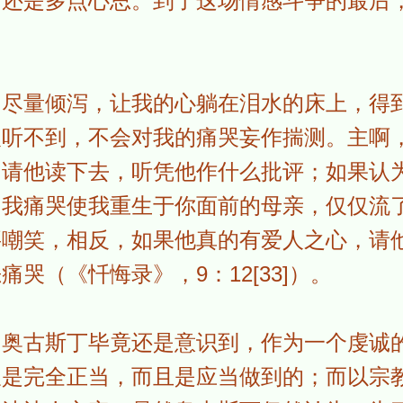
予还是多点心思。到了这场情感斗争的最后
泪尽量倾泻，让我的心躺在泪水的床上，得
人听不到，不会对我的痛哭妄作揣测。主啊
，请他读下去，听凭他作什么批评；如果认
为我痛哭使我重生于你面前的母亲，仅仅流
要嘲笑，相反，如果他真的有爱人之心，请
哭（《忏悔录》，9：12[33]）。
，奥古斯丁毕竟还是意识到，作为一个虔诚
仅是完全正当，而且是应当做到的；而以宗