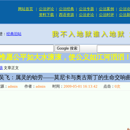
网站首页
|
公法评论
|
公法经典
|
公法专题
|
公法案例
|
公法
资料下载
|
西语资源
|
公法史论
|
公法时评
|
公法
进：
经典旧站
惟愿公平如大水滚滚，使公义如江河滔滔
题
文章正文
吴飞：属灵的劬劳――莫尼卡与奥古斯丁的生命交响
来源：
admin
作者：
admin
时间：
2009-05-01 16:13:42
点击：
0
次