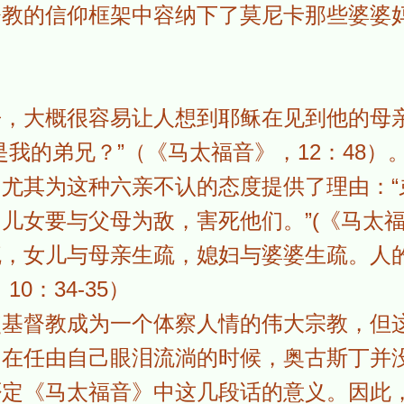
督教的信仰框架中容纳下了莫尼卡那些婆婆
争，大概很容易让人想到耶稣在见到他的母
是我的弟兄？”（《马太福音》，12：48）
尤其为这种六亲不认的态度提供了理由：“
女要与父母为敌，害死他们。”(《马太福音》
疏，女儿与母亲生疏，媳妇与婆婆生疏。人
0：34-35）
使基督教成为一个体察人情的伟大宗教，但
。在任由自己眼泪流淌的时候，奥古斯丁并
否定《马太福音》中这几段话的意义。因此