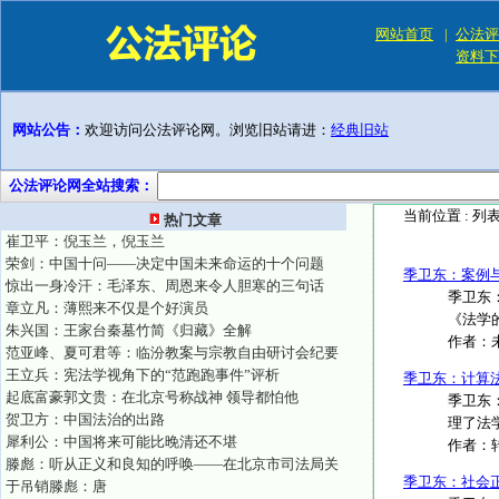
网站首页
|
公法评
资料下
网站公告：
欢迎访问公法评论网。浏览旧站请进：
经典旧站
公法评论网全站搜索：
当前位置 :
列
热门文章
崔卫平：倪玉兰，倪玉兰
荣剑：中国十问——决定中国未来命运的十个问题
季卫东：案例
惊出一身冷汗：毛泽东、周恩来令人胆寒的三句话
季卫东
章立凡：薄熙来不仅是个好演员
《法学
朱兴国：王家台秦墓竹简《归藏》全解
作者：
范亚峰、夏可君等：临汾教案与宗教自由研讨会纪要
王立兵：宪法学视角下的“范跑跑事件”评析
季卫东：计算
起底富豪郭文贵：在北京号称战神 领导都怕他
季卫东
贺卫方：中国法治的出路
理了法
犀利公：中国将来可能比晚清还不堪
作者：
滕彪：听从正义和良知的呼唤——在北京市司法局关
季卫东：社会
于吊销滕彪：唐