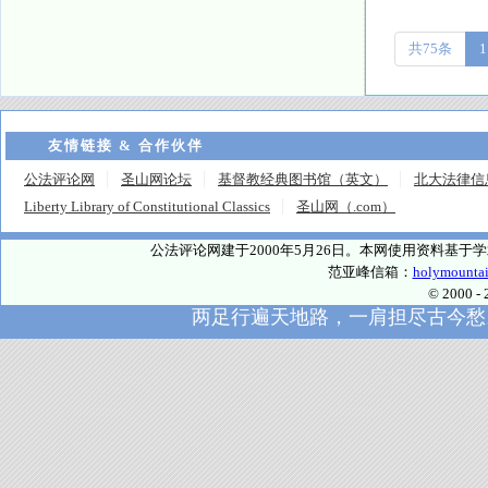
共75条
1
友情链接 & 合作伙伴
公法评论网
圣山网论坛
基督教经典图书馆（英文）
北大法律信
Liberty Library of Constitutional Classics
圣山网（.com）
公法评论网建于2000年5月26日。本网使用资料基
范亚峰信箱：
holymounta
© 2000
两足行遍天地路，一肩担尽古今愁