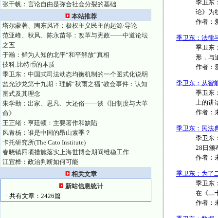
季卫东
张千帆：言论自由是弥合社会分裂的基础
论》为
本站推荐
作者：
塔尔蒙著、陶东风译：极权主义民主的起源·导论
范亚峰、秋风、陈永苗等：改革与宪政——中道论坛
季卫东：法律
之五
季卫东
于瀚：鲜为人知的北平“和平解放”真相
形，与
技科:比特币的本质
作者：
季卫东：中国式司法动态均衡机制的一个图式化说明
季卫东：从智
盐光沙龙第十九期：理解“秋雨之福”教会事件：认知
季卫东
图式及其理念
上的讲话
朱学勤：出家、思凡、大还俗——谈《旧制度与大革
作者：
命》
王正绪：亨廷顿：主要著作和缺陷
季卫东：民法
风青杨：谁是中国的昂山素季？
季卫东
卡托研究所(The Cato Institute)
28日颁
春晓镇四项措施落实上海世博会期间维稳工作
作者：
江宜桦：政治判断如何可能
季卫东：为了
相关文章
季卫东：
新站信息统计
在《二十一
· 共有文章：2426篇
作者：