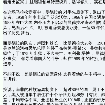
着走出监狱 并且继续领导转型谈判，活得够久， 实在
在这场马拉松竞赛中，曼德拉的 对手先后倒下，退出了
义者、1958年的南非总理 沃尔沃德，1966年在国会
1988年在巨大国 内外压力下启动与曼德拉秘密谈判的 
风，见面后不 久，8月被迫辞去总统职务。一位80 
出了历史 舞台。
而曼德拉的队友，卢图利酋长， 比曼德拉大20岁，196
是奥兰治河殖民地总理 的孙子布拉姆·费希尔，曼德拉的
癌症，于1975 年出狱，不久去世。奥利弗·塔博， 曼
外事实 上领导着非国大的斗争，却在1989 年的转折点
选举。
不能不说，是曼德拉的健康身体 支撑着他的斗争精神，
苦进程。
按说，南非的种族隔离制度下， 超过80%的国土属于不
人，黑人被迫集中居住在十个 班图斯坦和数目有限、缺
差，平均寿命不高。曼德拉 出生的1918年，正值西班