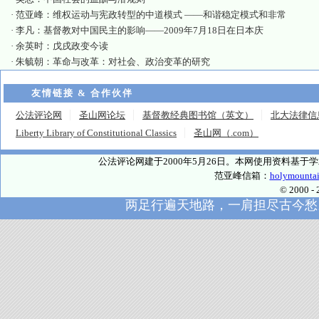
·
范亚峰：维权运动与宪政转型的中道模式 ——和谐稳定模式和非常
·
李凡：基督教对中国民主的影响——2009年7月18日在日本庆
·
余英时：戊戌政变今读
·
朱毓朝：革命与改革：对社会、政治变革的研究
友情链接 & 合作伙伴
公法评论网
圣山网论坛
基督教经典图书馆（英文）
北大法律信
Liberty Library of Constitutional Classics
圣山网（.com）
公法评论网建于2000年5月26日。本网使用资料基
范亚峰信箱：
holymounta
© 2000
两足行遍天地路，一肩担尽古今愁