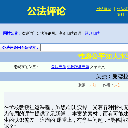
网站首页
|
公法评
资料下
网站公告：
欢迎访问公法评论网。浏览旧站请进：
经典旧站
公法评论网全站搜索：
惟愿公平如大水
您现在的位置 :
公法专题
宪政转型专题
文章正文
吴强：曼德拉
来源：
未知
作者：
未知
在学校教授社运课程，虽然难以 实操，受着各种限制无
为每周的课堂提供了最新鲜 、丰富的素材，而有可能建
生的认识偏差。这周的 课堂上，有学生问起，“曼德拉
呢？”