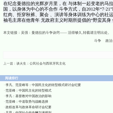
在纪念曼德拉的光辉岁月里，在 与体制一起变老的马拉
国，以身体为中心的不合作 斗争方式，自2012年“7·2
红肉、拒穿秋裤、聚会 、演讲等身体训练为中心的社运
袖毛主席在他青年 无政府主义时期所提倡的“野蛮其身
本文链接：
吴强：曼德拉的斗争诀窍—— 活得够久
,转载请注明出处。
斗争
政治
上一篇：
谈火生：公民社会与西班牙民主化
阅读排行
·
李凡、范亚峰等：中国民主化的转型模式研讨会纪要
·
范亚峰：中国民主化的转型模式
·
李凡：基督教对中国政治的影响
·
范亚峰：中道取势与战略选择
·
政权改革与政体革命研讨会纪要
·
吴思：中国社会的血酬与潜规则