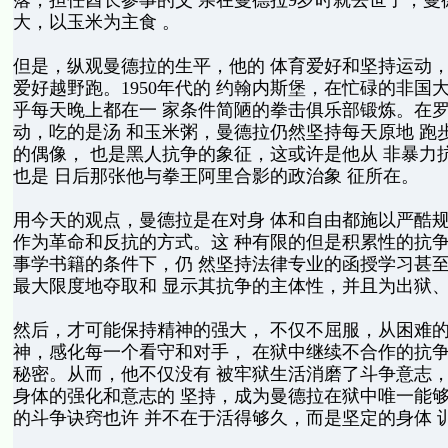
落，担任酋长参事的父 亲在曼德拉9岁时就去世了，曼
大，以玉米为主食 。
但是，纵观曼德拉的生平，他的 体育爱好和坚持运动，
爱好越野跑。1950年代的 约翰内斯堡，在忙碌的非国
乎每天晚上都在一 家条件简陋的拳击俱乐部锻炼。在罗
动，吃的是汤 和玉米粥，曼德拉仍然坚持每天原地 跑步4
的偶像， 也是黑人抗争的象征，这或许是他从 非暴力
也是 日后那张他与拳王阿里合影的政治象 征所在。
用今天的观点，曼德拉是在对身 体和自由都施以严酷规
作为革命和反抗的方式。这 种有限的但是积累性的抗争
事学书籍的条件下，仍 然坚持法律专业的函授学习甚至
最大限度地夺取和 显示其抗争的主体性，并且为出狱、
然后，才可能保持精神的强大， 不仅不屈服，从困难的
神，感化每一个看守和对手， 在狱中继续不合作的抗争
秘密。从而，他不仅没有 被牢狱生活消磨了斗争意志，
身体的强化和意志的 坚持，成为曼德拉在狱中唯一能够
的斗争诀窍也许 并不在于活得够久，而是坚定的身体 