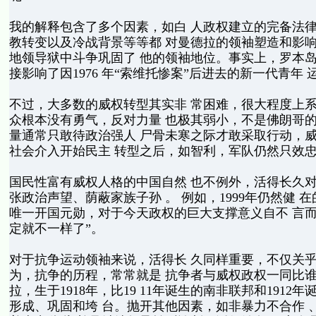
我的解释包含了多个因素，如白 人政权建立的完备法律
教转变以及冷战背景等等都 对曼德拉的领袖塑造和影响
地领导狱中斗争巩固了 他的领袖地位。事实上，罗本岛
接影响了因1976 年“索维托惨案”后进去的新一代青年 
不过，大多数的威权转型其实非 常困难，很大程度上系
众根本没有勇气，反对力量 也极其弱小，不是佛朗哥的
量通常只敢待政治强人 尸骨未寒之际才敢采取行动，威
社会介入开始民主 转型之后，如智利，军队仍然只效忠
国民性富有威权人格的中国自然 也不例外，活得长久对
张政治声望、荫蔽家族子孙 。 例如，1999年仍然健 
唯一开国元勋，对于今天政权的巨大支撑意义自不 言而
定就不一样了”。
对于抗争运动领袖来说，活得长 久同样重要，不仅关乎
为，抗争的历程，常常就是 抗争者与威权政权一同比谁
拉，生于1918年，比19 11年诞生的南非联邦和191
形成、巩固和垮 台。抛开其他因素，如非暴力不合作 