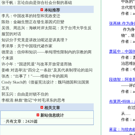
中医的
张千帆：言论自由是弥合社会分裂的基础
古代哲学
本站推荐
作者：
李凡：中国改革的转型和宪政变迁
陈劲：金融生態正在發生基因式巨變
张再林:作为
吴强、周志兴：海峡对岸太阳花：关于台湾大学生反
作为身
服贸的对话
物”，堪
知识分子究竟是讲政治呢还是讲真理？
作者：
李泽厚：关于中国现代诸作家
萧延中：中国
德里达：信仰和知识——单纯理性限制内的宗教的两
作者：
个来源
治思维的
许小年：“国进民退”与改革开放背道而驰
作者：
姜峰:对选举法“四分之一条款”及其代表制理论的追问
张杰：“出事了！”——维稳十年的困局
段德智：阿奎
Cindy Skach的《借鉴宪法设计：魏玛德国和法国第
——评白
五共
作者：
郭玉闪：自由是封锁不住的
李根清:林彪“散记”中对毛泽东的思考
布莱恩•特纳：
在过去
相关文章
从......
新站信息统计
作者：
· 共有文章：2426篇
蒋蓝：与绞肉