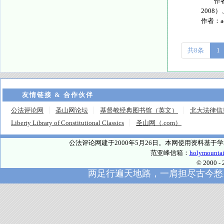
作者简
2008
作者：
共8条
1
友情链接 & 合作伙伴
公法评论网
圣山网论坛
基督教经典图书馆（英文）
北大法律信
Liberty Library of Constitutional Classics
圣山网（.com）
公法评论网建于2000年5月26日。本网使用资料基
范亚峰信箱：
holymounta
© 2000
两足行遍天地路，一肩担尽古今愁