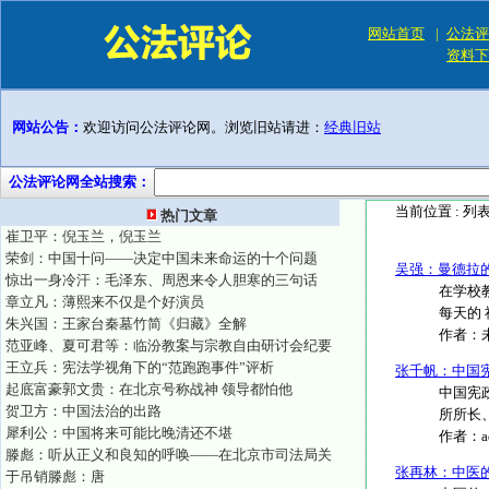
网站首页
|
公法评
资料下
网站公告：
欢迎访问公法评论网。浏览旧站请进：
经典旧站
公法评论网全站搜索：
当前位置 :
列
热门文章
崔卫平：倪玉兰，倪玉兰
荣剑：中国十问——决定中国未来命运的十个问题
吴强：曼德拉
惊出一身冷汗：毛泽东、周恩来令人胆寒的三句话
在学校
章立凡：薄熙来不仅是个好演员
每天的 
朱兴国：王家台秦墓竹简《归藏》全解
作者：
范亚峰、夏可君等：临汾教案与宗教自由研讨会纪要
王立兵：宪法学视角下的“范跑跑事件”评析
张千帆：中国
起底富豪郭文贵：在北京号称战神 领导都怕他
中国宪
贺卫方：中国法治的出路
所所长、
犀利公：中国将来可能比晚清还不堪
作者：
滕彪：听从正义和良知的呼唤——在北京市司法局关
张再林：中医
于吊销滕彪：唐