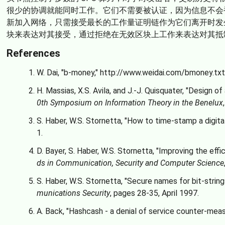
很少的协调就能同时工作。它们不需要被认证，因为信息不会
新加入网络，只需接受最长的工作量证明链作为它们离开时发生
块来表达对其接受，通过拒绝在无效区块上工作来表达对其抵
References
W. Dai, "b-money,"
http://www.weidai.com/bmoney.txt
H. Massias, X.S. Avila, and J.-J. Quisquater, "Design 
0th Symposium on Information Theory in the Benelux
S. Haber, W.S. Stornetta, "How to time-stamp a digita
1.
D. Bayer, S. Haber, W.S. Stornetta, "Improving the effic
ds in Communication, Security and Computer Science
S. Haber, W.S. Stornetta, "Secure names for bit-strings
munications Security
, pages 28-35, April 1997.
A. Back, "Hashcash - a denial of service counter-meas