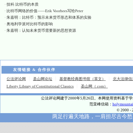
·
技科:比特币的本质
·
比特币网络的价值——Erik Voorhees写给Peter
·
朱嘉明：比特币：预示未来货币形态和体系的实验
·
奥地利学派对比特币的影响
·
朱嘉明：认知未来货币需要新的思想资源
友情链接 & 合作伙伴
公法评论网
圣山网论坛
基督教经典图书馆（英文）
北大法律信
Liberty Library of Constitutional Classics
圣山网（.com）
公法评论网建于2000年5月26日。本网使用资料基
范亚峰信箱：
holymounta
© 2000
两足行遍天地路，一肩担尽古今愁