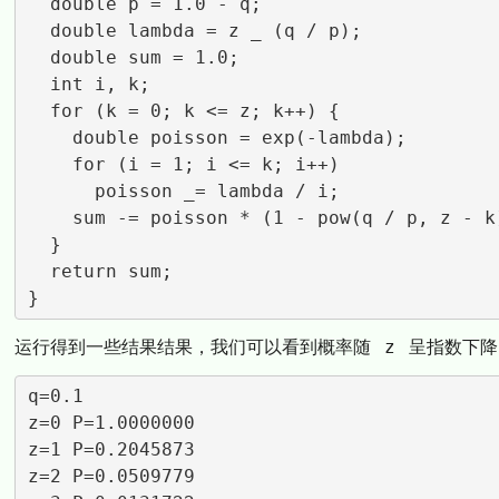
  double p = 1.0 - q;

  double lambda = z _ (q / p);

  double sum = 1.0;

  int i, k;

  for (k = 0; k <= z; k++) {

    double poisson = exp(-lambda);

    for (i = 1; i <= k; i++)

      poisson _= lambda / i;

    sum -= poisson * (1 - pow(q / p, z - k));

  }

  return sum;

运行得到一些结果结果，我们可以看到概率随
z
呈指数下降
q=0.1

z=0 P=1.0000000

z=1 P=0.2045873

z=2 P=0.0509779
