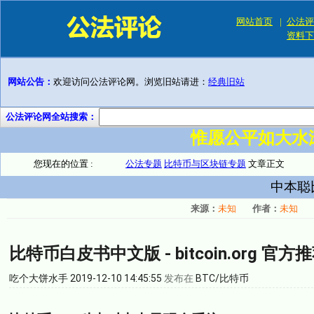
网站首页
|
公法评
资料下
网站公告：
欢迎访问公法评论网。浏览旧站请进：
经典旧站
公法评论网全站搜索：
惟愿公平如大水
您现在的位置 :
公法专题
比特币与区块链专题
文章正文
中本聪
来源：
未知
作者：
未知
比特币白皮书中文版 - bitcoin.org 官
吃个大饼
水手
2019-12-10 14:45:55
发布在
BTC/比特币