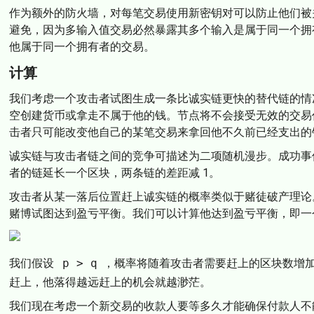
作为额外的防火墙，对每笔交易使用新密钥对可以防止他们被
避免，因为多输入值交易必然暴露其多个输入是属于同一个拥
他属于同一个拥有者的交易。
计算
我们考虑一个攻击者试图生成一条比诚实链更快的替代链的情
空创建货币或拿走不属于他的钱。节点将不会接受无效的交易
击者只可能改变他自己的某笔交易来拿回他不久前已经支出的
诚实链与攻击者链之间的竞争可描述为二项随机漫步。成功事
者的链延长一个区块，两条链的差距减 1。
攻击者从某一落后位置赶上诚实链的概率类似于赌徒破产理论
赌博试图达到盈亏平衡。我们可以计算他达到盈亏平衡，即一个
我们假设
p > q
，概率将随着攻击者需要赶上的区块数增加
赶上，他落得越远赶上的机会就越渺茫。
我们现在考虑一个新交易的收款人要等多久才能确保付款人不