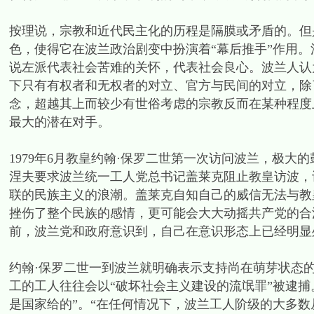
按理说，宗教和近代民主化的历程是隔膜或矛盾的。但
色，使得它在波兰政治剧变中扮演着“幕后推手”作用。
说左派代表社会苦难的关怀，代表社会良心。波兰人认
下只有有权者和无权者的对立、官方与民间的对立，除
念，超越其上而较少有世俗考虑的宗教反而在某种程度
最大的潜在对手。
1979年6月教皇约翰·保罗二世第一次访问波兰，极
涅夫要求波兰统一工人党总书记盖莱克阻止教皇访波，
联的民族主义的浪潮。盖莱克自知自己的威信无法与教
挫伤了整个民族的感情，更可能会大大动摇共产党的合
前，波兰党和政府意识到，自己在意识形态上已经明显
约翰·保罗二世一到波兰就明确表示支持尚在萌芽状态
工的工人往往会以“破坏社会主义建设的流氓罪”被逮
是国家给的”。“在任何情况下，波兰工人阶级的大多