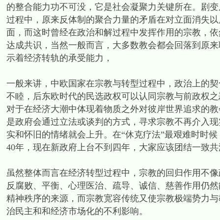
的整合能力功不可没，它是社会凝聚力关键所在。剧变后
过程中，原来反体制的聚合力量的矛盾在对立面消失以后
面，而这时曾经在政治和解过程中发挥作用的宗教，依
达成共识，当然一般而言，大多数教会都会回落到原来
示着经济转轨的承受能力，
一般来讲，中欧国家在宗教与转型过程中，政治上的契
不睦，后东欧时代的民选政权可以认同宗教与前政权之
对于在经济大潮中体现着物质之外对彼岸世界追求的教
是政府会通过立法或谈判的方式，寻求宗教不再介入现
实和怀旧的情绪就会上升。在“休克疗法”最艰难时时
40年，现在新政府上台不到四年，大家应该团结一致
虽然整体而言在经济转型过程中，宗教的回归作用不像
反腐败、平衡、心理医治、疏导、诚信、慈善作用仍然
精神秩序的来源，而宗教宽容传统又使宗教极端势力与
治民主和和经济市场化的不利影响。