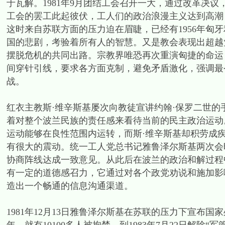
于瓦解。1981年9月团结工会召开一大，通过改革决
工会的罢工此起彼伏，工人们的政治浪漫主义达到高潮
这时来自苏联方面的压力迫在眉睫，已经有1956年匈牙
国的悲剧，考验着所有人的智慧。又是教会表现出超越
摆脱危机的共同出路。宗教界唯恐再次重演匈捷的命运
间穿针引线，要求各方面克制，避免矛盾激化，强调最
战。
红衣主教斯·维辛斯基屡次向教徒宣讲约翰·保罗二世
着对整个波兰民族的责任感来看待当前的民主政治运动
运动能够在良性范围内运转，而斯·维辛斯基却积劳成疾于
有很大的震动。统一工人党总书记雅鲁泽尔斯基两次会
协商阵线达成一致意见。从此后在波兰的政治和解过程
有一定的道德感召力，它通过对各个政党劝说和施加影
造出一个畅通的信息沟通渠道。
1981年12月13日雅鲁泽尔斯基在苏联的压力下宣布国