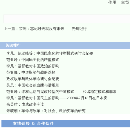
作用
转型
上一篇：
荣剑：忘记过去就没有未来——光州纪行
阅读排行
·
李凡、范亚峰等：中国民主化的转型模式研讨会纪要
·
范亚峰：中国民主化的转型模式
·
李凡：基督教对中国政治的影响
·
范亚峰：中道取势与战略选择
·
政权改革与政体革命研讨会纪要
·
吴思：中国社会的血酬与潜规则
·
范亚峰：维权运动与宪政转型的中道模式 ——和谐稳定模式和非常
·
李凡：基督教对中国民主的影响——2009年7月18日在日本庆
·
余英时：戊戌政变今读
·
朱毓朝：革命与改革：对社会、政治变革的研究
友情链接 & 合作伙伴