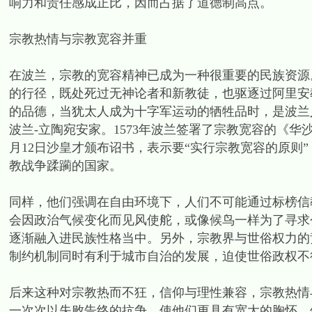
响力和责任感成正比，因而占据了道德制高点。
宗教热情与宗教宽容并重
在波兰，宗教的宽容精神已成为一种很重要的民族资源
的行径，既处死过无神论者和新教徒，也驱逐过阿里安
的品德，当犹太人成为十字军运动的牺牲品时，是波兰
波兰-立陶宛安家。1573年波兰签署了宗教宽容的《华沙
月12日沙皇才颁布诏书，表示要“实行宗教宽容的原则
教战争蹂躏的国家。
同样，他们强调在自由环境下，人们不可能通过标榜信
会因政治气候变化而见风使舵，或像候鸟一样为了寻求
逐渐融入进民族性格当中。另外，宗教界与世俗权力的
制约机制同时有利于城市自治的发展，迫使世俗政权不
后来这种对宗教热而不狂，信仰与理性兼容，宗教热情
一次次以失败告终的抗争，使他们更具有宽大的胸怀。