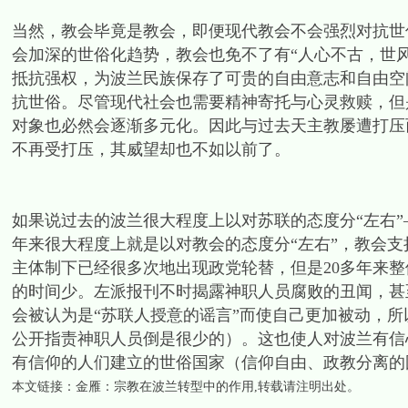
当然，教会毕竟是教会，即便现代教会不会强烈对抗世
会加深的世俗化趋势，教会也免不了有“人心不古，世
抵抗强权，为波兰民族保存了可贵的自由意志和自由空
抗世俗。尽管现代社会也需要精神寄托与心灵救赎，但
对象也必然会逐渐多元化。因此与过去天主教屡遭打压
不再受打压，其威望却也不如以前了。
如果说过去的波兰很大程度上以对苏联的态度分“左右”
年来很大程度上就是以对教会的态度分“左右”，教会
主体制下已经很多次地出现政党轮替，但是20多年来整
的时间少。左派报刊不时揭露神职人员腐败的丑闻，甚
会被认为是“苏联人授意的谣言”而使自己更加被动，
公开指责神职人员倒是很少的）。这也使人对波兰有信
有信仰的人们建立的世俗国家（信仰自由、政教分离的
本文链接：
金雁：宗教在波兰转型中的作用
,转载请注明出处。