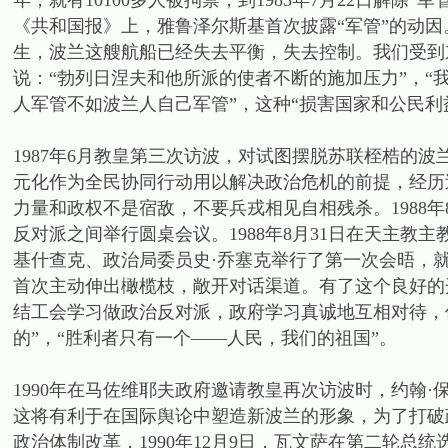
年，就有10100多人被拘禁，到1983年7月22日解除“
《共和国报》上，雅鲁泽尔斯基首次披露“军管”的动
生，波兰这艘航船已经失去平衡，失去控制。我们受到东
说：“勃列日涅夫和他所派的使者不断的施加压力”，“
人军管不如波兰人自己军管”，这种“损害国家和公民利
1987年6月教皇第三次访波，对试图摆脱苏联桎梏的
元化作为全民协同行动用以解决政治危机的前提，经历
力量和政权不是宿敌，不要兵戎相见自相残杀。1988
反对派之间举行圆桌会议。1988年8月31日在天主
基什查克、政治局委员史·乔塞克举行了第一次会晤，
首次主动伸出橄榄枝，敞开对话渠道。有了这个良好的
结工会学习做政治反对派，政府学习真诚地互相对待，
的”，“胜利者只有一个——人民，我们的祖国”。
1990年在马佐维耶夫政府邀请教皇再次访波时，约翰
这将有利于在国际舆论中塑造新波兰的形象，为了打破
政治体制改革，1990年12月9日，瓦文萨在第二轮总统