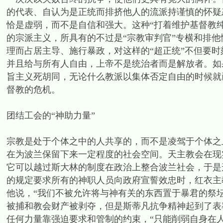
的代表、自认为是正统而排挤他人的流派持谨慎的怀疑
恰是虚弱，而不是自信和强大。这种“打着维护基督教
的宗派主义，所具有的不过是“宗教审判官”专横和排
理而占居主导、施行暴政，对这样的“超正统”不但要
并且给与所有人自由，上帝不是统治者而是解放者。如
旨主义死胡同，无论什么教派以集体否定自由的时候就
督教的危机。
团结工会的“神助力量”
宗教是处于个体之中的人共享的，而不是凌驾于个体之
在为波兰保留下来一定程度的社会空间。天主教会在现
它可以越过斯大林的制度在政治上整合波兰社会，于是形
的规定要求所有的神职人员向政府宣誓效忠时，红衣主
他说，“我们不被允许将与神有关的东西置于暴君的祭
被捕和教会财产被剥夺，但是斯蒂凡抗争精神起到了表
任何力量靠强迫要求和管制的约束，“只能削弱自身在人