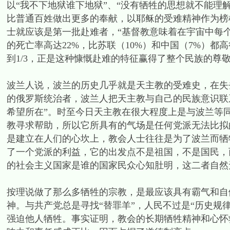
以“我不下地狱谁下地狱”、“没有牺牲的思想就不能理
比普通百姓做出更多的奉献，以耶稣的受难精神作为榜
士就应该是第一批赴难者，“基督教意味着在宇宙中每个
的死亡率高达22%，比苏联（10%）和中国（7%）
到1/3，正是这种慷慨赴难的特征赢得了整个民族的尊
波兰人说，波兰的历史几乎就是天主教的受难史，在失
的俄罗斯统治者，波兰人把天主教与自己的民族意识联
希望所在”。时至今日天主教在很大程度上是与波兰等
教寻求帮助，所以它所具有的气场是任何党派无法比拟
是建立在人们的心坎上，教会人士往往是为了波兰而牺
了一个党派的利益，它的出发点不是祖国，不是国民，
的社会主义国家是谁的国家民众心知肚明，这二者自然
按理说做了那么多牺牲的宗教，是最应该具有霸气和自
神。与共产党总是寻找“替罪羊”，人民不过是“历史规
强迫他人牺牲。事实证明，教会的长期牺牲精神和心怀