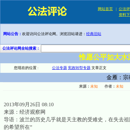
网站首页
|
公法评
资料下
网站公告：
欢迎访问公法评论网。浏览旧站请进：
经典旧站
公法评论网全站搜索：
惟愿公平如大水
您现在的位置 :
公法专题
宪政转型专题
文章正文
金雁：宗
来源：
未知
作者：
未知
2013年09月26日 08:10
来源：经济观察网
导语：波兰的历史几乎就是天主教的受难史，在失去祖
的希望所在”