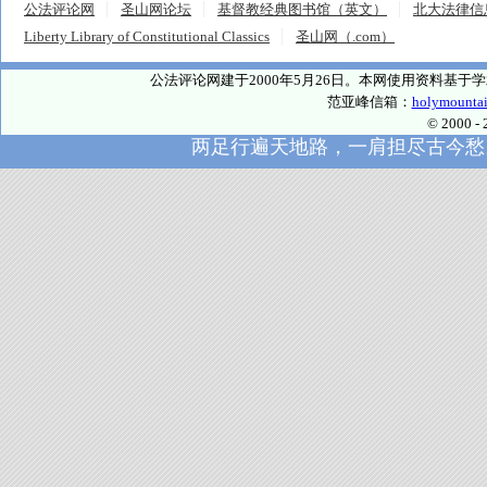
公法评论网
圣山网论坛
基督教经典图书馆（英文）
北大法律信
Liberty Library of Constitutional Classics
圣山网（.com）
公法评论网建于2000年5月26日。本网使用资料基
范亚峰信箱：
holymounta
© 2000
两足行遍天地路，一肩担尽古今愁