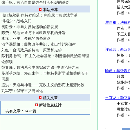
住房保
张千帆：言论自由是弥合社会分裂的基础
括人大
本站推荐
作者：
[德] 赫尔曼·康特罗维茨：萨维尼与历史法学派
博福尔：战略入门
瞿同祖：法律
黄卧云：非暴力反抗运动的新发展
作者：
陈赟：绝地天通与中国政教结构的开端
下三方面
李猛：亚里士多德的两条道路
作者：
清华课题组：凝聚改革共识，走出“转型陷阱”
许倬云：西汉
刘红：台湾政局的特点、原因和走势
标签： 
陈剩勇 徐珣：民主的社会基础：利普塞特政治发展理
作者：
论解读
范亚峰：政法系和中国宪政之路--中道论坛之三
顾肃：基督教
曼斯菲尔德、邓正来等：与施特劳斯学派相关的若干
顾肃 
问题
始终起着
盛洪：天道与神意——宪政主义的形而上起源比较
作者：
刘军宁：保守主义与国运
王京龙：独立
相关文章
王京龙
新站信息统计
母校读研
· 共有文章：2426篇
作者：