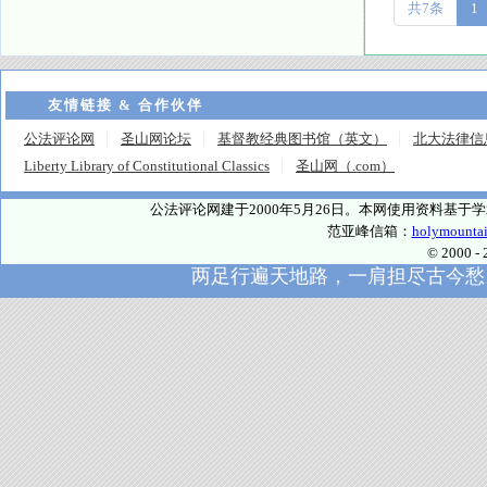
共7条
1
友情链接 & 合作伙伴
公法评论网
圣山网论坛
基督教经典图书馆（英文）
北大法律信
Liberty Library of Constitutional Classics
圣山网（.com）
公法评论网建于2000年5月26日。本网使用资料基
范亚峰信箱：
holymounta
© 2000
两足行遍天地路，一肩担尽古今愁