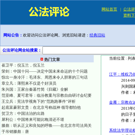
网站首页
|
公法评
资料下
网站公告：
欢迎访问公法评论网。浏览旧站请进：
经典旧站
公法评论网全站搜索：
当前位置 :
列
热门文章
崔卫平：倪玉兰，倪玉兰
荣剑：中国十问——决定中国未来命运的十个问题
江平：维权乃
惊出一身冷汗：毛泽东、周恩来令人胆寒的三句话
2014
章立凡：薄熙来不仅是个好演员
兴则国家
朱兴国：王家台秦墓竹简《归藏》全解
作者：
范亚峰、夏可君等：临汾教案与宗教自由研讨会纪要
王立兵：宪法学视角下的“范跑跑事件”评析
金雁：宗教在
起底富豪郭文贵：在北京号称战神 领导都怕他
2013
贺卫方：中国法治的出路
的日子里
犀利公：中国将来可能比晚清还不堪
作者：
滕彪：听从正义和良知的呼唤——在北京市司法局关
系统法学理论
于吊销滕彪：唐