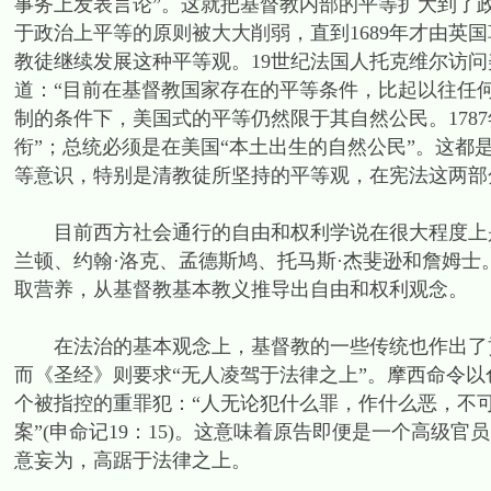
事务上发表言论”。这就把基督教内部的平等扩大到了政
于政治上平等的原则被大大削弱，直到1689年才由英
教徒继续发展这种平等观。19世纪法国人托克维尔访
道：“目前在基督教国家存在的平等条件，比起以往任
制的条件下，美国式的平等仍然限于其自然公民。178
衔”；总统必须是在美国“本土出生的自然公民”。这
等意识，特别是清教徒所坚持的平等观，在宪法这两部
目前西方社会通行的自由和权利学说在很大程度上是
兰顿、约翰·洛克、孟德斯鸠、托马斯·杰斐逊和詹姆士
取营养，从基督教基本教义推导出自由和权利观念。
在法治的基本观念上，基督教的一些传统也作出了贡
而《圣经》则要求“无人凌驾于法律之上”。摩西命令
个被指控的重罪犯：“人无论犯什么罪，作什么恶，不
案”(申命记19：15)。这意味着原告即便是一个高级
意妄为，高踞于法律之上。