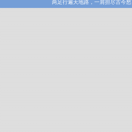
两足行遍天地路，一肩担尽古今愁