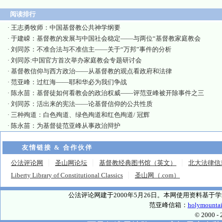
阅读排行
·
王志勇牧师：中国基督教公共神学纲要
·
于建嵘：基督教的发展与中国社会稳定——与两位“基督教家庭教会
·
刘同苏：不准合法与不准信主——关于“万邦”事件的分析
·
刘同苏:中国官方首次举办家庭教会专题研讨会
·
基督教信仰与西方政治——从基督教的观点看政府和法律
·
范亚峰：过红海——耶和华必为我们争战
·
陈永苗：基督徒如何看教会的政治权威——评范亚峰被开除事件之三
·
刘同苏：活出来的宪法——论基督信仰的公共性质
·
三种殉道：白色殉道、绿色殉道和红色殉道/ 冠辉
·
陈永苗：为基督徒范亚峰从事政治辩护
友情链接 & 合作伙伴
公法评论网
圣山网论坛
基督教经典图书馆（英文）
北大法律信
Liberty Library of Constitutional Classics
圣山网（.com）
公法评论网建于2000年5月26日。本网使用资料基
范亚峰信箱：
holymounta
© 2000