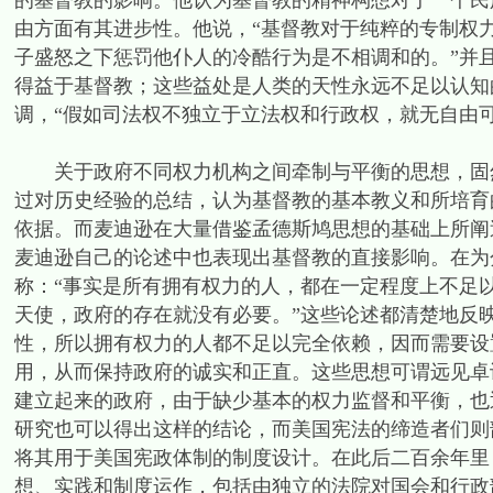
的基督教的影响。他认为基督教的精神构想对于一个民
由方面有其进步性。他说，“基督教对于纯粹的专制权
子盛怒之下惩罚他仆人的冷酷行为是不相调和的。”并
得益于基督教；这些益处是人类的天性永远不足以认知
调，“假如司法权不独立于立法权和行政权，就无自由可
关于政府不同权力机构之间牵制与平衡的思想，固然
过对历史经验的总结，认为基督教的基本教义和所培育
依据。而麦迪逊在大量借鉴孟德斯鸠思想的基础上所阐
麦迪逊自己的论述中也表现出基督教的直接影响。在为
称：“事实是所有拥有权力的人，都在一定程度上不足以
天使，政府的存在就没有必要。”这些论述都清楚地反
性，所以拥有权力的人都不足以完全依赖，因而需要设
用，从而保持政府的诚实和正直。这些思想可谓远见卓
建立起来的政府，由于缺少基本的权力监督和平衡，也
研究也可以得出这样的结论，而美国宪法的缔造者们则
将其用于美国宪政体制的制度设计。在此后二百余年里
想、实践和制度运作，包括由独立的法院对国会和行政