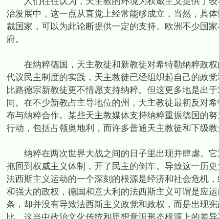
人们往往认为，天主教的环境为权威主义提供了较丰
治发展中，这一点从直觉上经常能够成立，当然，具体
裁国家，可以为此论断提供一定的支持。欧洲不少国家
府。
在纳粹德国，天主教徒和新教徒对希特勒纳粹政权的
代议民主制度的实践，天主教徒已经组织起自己的政党
比路德宗新教徒更不情愿支持纳粹。但这更多地是出于
同。在不少新教占主导地位的州，天主教徒最初反对希
布与纳粹合作。某些天主教媒体支持纳粹重振德国的努
行动，包括占领奥地利，而许多普通天主教徒和下级教
纳粹在两次世界大战之间的日子里出现并肆虐。它通
拖回到权威主义体制，开了民主的倒车。导致这一历史
法西斯主义运动的一个深刻的根源是经济和社会危机，
和强大的政权，德国和意大利的法西斯主义可谓是应运而
条，却并没有导致法西斯主义政党和政权，而是出现宪
比。这当中政治文化传统和思想意识形态根源上的差异