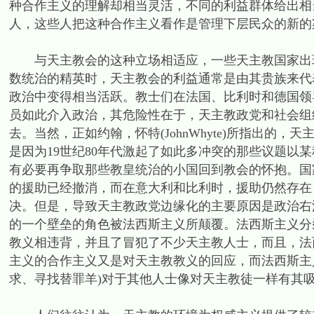
种合作主义的理解却相当灵活，不同的利益群体给出相
人，这些人把这种合作主义看作是管理下层民众的新的
与天主教会的这种立场相适应，一些天主教国家出现
数统治的精英时，天主教会的利益通常是由其贵族来代
政治中变得相当活跃。教士们在法国、比利时和德国领
员如此介入政治，其危险性在于，天主教政党和社会组
去。当然，正如约翰，怀特(JohnWhyte)所指出
是因为19世纪80年代激起了如此多冲突的那些议题以
有必要再争取那些教皇统治的小国回到教会的怀抱。国
的援助已经撤消，而在意大利和比利时，援助仍然存在
决。但是，导致天主教政党边缘化的主要原因是政治右
的一个壁垒的角色被法西斯主义所颠覆。法西斯主义分
教义相违背，并且了冒犯了不少天主教人士，而且，法
主义的合作主义又是对天主教教义的回应，而法西斯主
求、寻找替罪羊)对于其他人士像对天主教徒一样有其