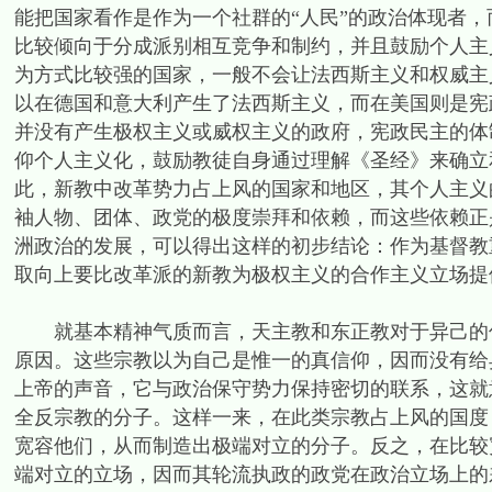
能把国家看作是作为一个社群的“人民”的政治体现者
比较倾向于分成派别相互竞争和制约，并且鼓励个人主
为方式比较强的国家，一般不会让法西斯主义和权威主
以在德国和意大利产生了法西斯主义，而在美国则是宪
并没有产生极权主义或威权主义的政府，宪政民主的体
仰个人主义化，鼓励教徒自身通过理解《圣经》来确立
此，新教中改革势力占上风的国家和地区，其个人主义
袖人物、团体、政党的极度崇拜和依赖，而这些依赖正
洲政治的发展，可以得出这样的初步结论：作为基督教
取向上要比改革派的新教为极权主义的合作主义立场提
就基本精神气质而言，天主教和东正教对于异己的信
原因。这些宗教以为自己是惟一的真信仰，因而没有给
上帝的声音，它与政治保守势力保持密切的联系，这就
全反宗教的分子。这样一来，在此类宗教占上风的国度
宽容他们，从而制造出极端对立的分子。反之，在比较
端对立的立场，因而其轮流执政的政党在政治立场上的