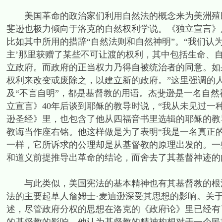
美国革命的政治家们利用自然法的概念来为美洲殖民
斐逊也极力倾向于洛克的自然权利学说。《独立宣言》
比如其中所用的措辞“自然法则和自然神明”。“我们认
主’那里获赠了某些不可让渡的权利，其中包括生命、
立政府。而政府的正当权力乃得自被统治者的同意。如
权利来改变或废除之，以建立新的政府。”这里强调的人
及“不言自明”，都是基督教的用语。杰斐逊是一名自
立宣言》40年后谈到耶稣的教导时说，“我从未见过一
逊圣经》里，也包含了他从四福音书里选辑的耶稣的教
教诲当作座右铭。他这样做是为了表明“我是一名真正
一样，它所诉求的公理却是从基督教的原理出发的。一
和道义前提推导出革命的结论，而舍去了其基督神迹的
与此类似，美国宪法的基本精神也有其基督教的根源
法的主要起草人詹姆士·麦迪逊深受其思想的影响。关
述，尽管政府分权的思想在洛克的《政府论》里已经有