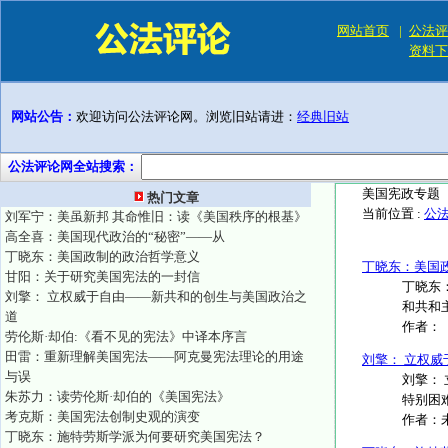
网站首页
|
公法评
资料下
网站公告：
欢迎访问公法评论网。浏览旧站请进：
经典旧站
公法评论网全站搜索：
美国宪政专题
热门文章
当前位置 :
公
刘军宁：美虽新邦 其命惟旧：读《美国秩序的根基》
高全喜：美国现代政治的“秘密”——从
丁晓东：美国政制的政治哲学意义
丁晓东：美国
甘阳：关于研究美国宪法的一封信
丁晓东
刘擎： 立权威于自由——新共和的创生与美国政治之
和共和主
道
作者：
劳伦斯·却伯:《看不见的宪法》中译本序言
田雷：重新理解美国宪法——阿克曼宪法理论的用途
刘擎： 立权
与误
刘擎：
朱苏力：读劳伦斯·却伯的《美国宪法》
特别困
考克斯：美国宪法创制史观的演变
作者：
丁晓东：施特劳斯学派为何要研究美国宪法？