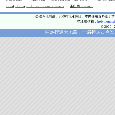
Liberty Library of Constitutional Classics
圣山网（.com）
公法评论网建于2000年5月26日。本网使用资料基
范亚峰信箱：
holymounta
© 2000
两足行遍天地路，一肩担尽古今愁