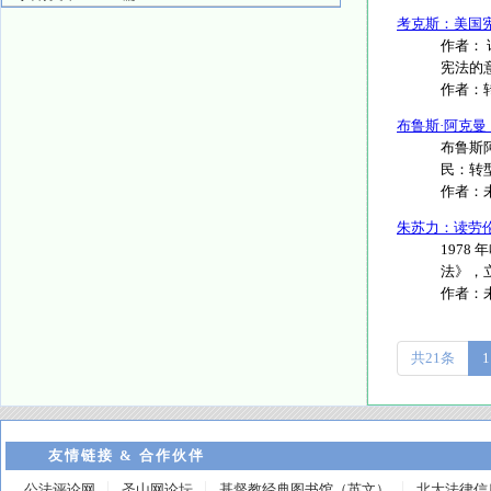
考克斯：美国
作者：
宪法的意
作者：
布鲁斯·阿克曼
布鲁斯
民：转型》
作者：
朱苏力：读劳
1978
法》，立
作者：
共21条
1
友情链接 & 合作伙伴
公法评论网
圣山网论坛
基督教经典图书馆（英文）
北大法律信