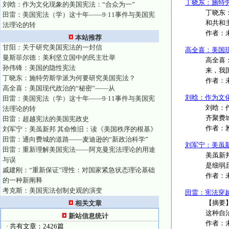
丁晓东：施特
刘晗：作为文化现象的美国宪法：“合众为一”
丁晓东：
田雷：美国宪法（学）这十年——9·11事件与美国宪
和共和主
法理论的转
作者：
本站推荐
甘阳：关于研究美国宪法的一封信
高全喜：美国现
曼斯菲尔德：美利坚立国中的民主壮举
高全喜
孙伟锋：美国的隐性宪法
来，我
丁晓东：施特劳斯学派为何要研究美国宪法？
作者：
高全喜：美国现代政治的“秘密”——从
刘晗：作为文
田雷：美国宪法（学）这十年——9·11事件与美国宪
刘晗：作
法理论的转
齐聚费城
田雷：超越宪法的美国宪政史
作者：
刘军宁：美虽新邦 其命惟旧：读《美国秩序的根基》
田雷：通向费城的道路——麦迪逊的“新政治科学”
刘军宁：美虽
田雷：重新理解美国宪法——阿克曼宪法理论的用途
美虽新
与误
是细弱且
戚建刚：“重新保证”理性：对国家紧急状态理论基础
作者：
的一种新阐释
考克斯：美国宪法创制史观的演变
田雷：宪法穿
【摘要
相关文章
这种自
新站信息统计
作者：
· 共有文章：2426篇