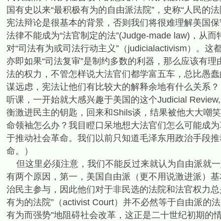
国有史以来“最积极有为的自由派法院”，史称“人民的法院”（
宪法辩论是很基本的背景，否则我们将很难理解美国保
法律不能成为“法官制定的法”(Judge-made law)，从而特
对“司法有为或司法行动主义”（judicialactivi
亦即如果“司法复审”是制约多数的利器，那么应该有
法的权力，不管怎样说大法官们都学富五车，总比愚蠢
谋远虑，宪法让他们有比较大的解释余地有什么关系？（
听课，一开始就大感兴趣于美国的这个Judicial Re
衡激进民主的钥匙，回来和Shils谈，结果被他大大
命领袖怎么办？我目瞪口呆地想大法官们怎么可能成为革
于推动社会革命。我们以前只知道毛泽东用政治手段推
命。）
但这里必须注意，我们不能反过来就认为自由派就一定主张“司法
有两个原因，第一，美国自由派（更不用说激进派）基
治民主参与，因此他们对于非民选的法院和法官权力总
有为的法院”（activist Court）并不必然等于
有为而强势”地阻碍社会改革，这正是二十世纪初期的