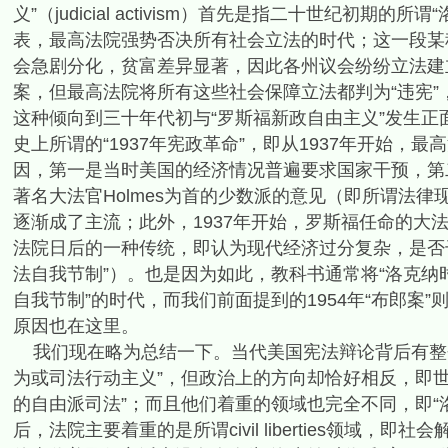
义”（judicial activism）首先是指二十世纪初期的所谓
表，最高法院强势否决所有社会立法的时代；这一段某
会急剧分化，贫富差异显著，因此各州议会纷纷立法建
案，但最高法院将所有这些社会保障立法都判为“违宪”
这种倾向到三十年代初与“罗斯福新政自由主义”发生
史上所谓的“1937年宪政革命”，即从1937年开始，
因，第一是当时美国的经济情况普遍要求国家干预，第
著名大法官Holmes为首的少数派的意见（即所谓法律现实
逐渐成了主流；此外，1937年开始，罗斯福任命的大法
法院日后的一种传统，即认为现代经济过分复杂，是否
法自我节制”）。也是因为如此，教科书通常将“洛克纳时代
自我节制”的时代，而我们前面提到的1954年“布郎案”
原因也在这里。
我们现在略为总结一下。当代美国宪法辩论背后有整
为或司法行动主义”，但政治上的方向却恰好相反，即世
的自由派司法”；而且他们着重的领域也完全不同，即“
后，法院主要着重的是所谓civil liberties领域