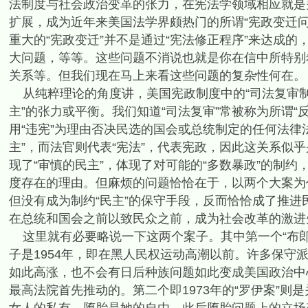
法制度与社会政治变革的张力，在宪法学领域相应就是
扩展，成为近年来美国法学界颇热门的所谓“宪政变迁问题”（co
重大的“宪政变迁”并不是通过“宪法修正程序”来达成
大问题，等等。这些问题不消说也就是你在信中所特别
关系等。但我们现在马上来看这些问题的复杂性何在。
从纯粹理论的角度讲，美国宪政制度中的“司法复审制度”(J
主”的张力或平衡。我们知道“司法复审”常被称为所谓“
用“违宪”为理由否决民选的国会或总统制定的任何法律
主”，而法官则代表“宪法”，代表宪政，因此这关系似
现了“审慎的民主”，体现了对可能的“多数暴政”的制
度存在的理由。但麻烦的问题恰恰在于，以两个大案为代
但没有成为制约“民主”的保守手段，反而恰恰成了推
在总统和国会之前以致民众之前，成为社会改革的激进
这里就有必要略说一下这两个案子。其中第一个“布郎
子是1954年，即在黑人民权运动高潮以前。许多保守
如此高涨，也不会有日后种族问题如此变成美国政治中
最高法院首先推动的。第二个即1973年的“罗伊案”