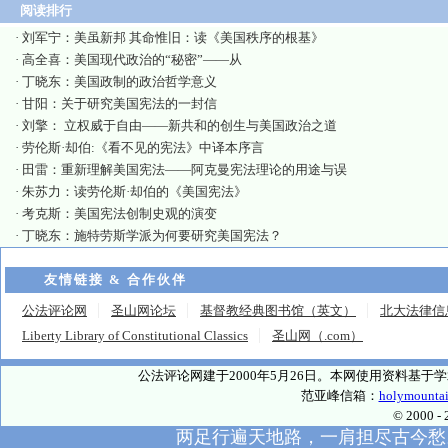
阅读排行
·
刘军宁：美虽新邦 其命惟旧：读《美国秩序的根基》
·
高全喜：美国现代政治的“秘密”——从
·
丁晓东：美国政制的政治哲学意义
·
甘阳：关于研究美国宪法的一封信
·
刘擎： 立权威于自由——新共和的创生与美国政治之道
·
劳伦斯·却伯:《看不见的宪法》中译本序言
·
田雷：重新理解美国宪法——阿克曼宪法理论的用途与误
·
朱苏力：读劳伦斯·却伯的《美国宪法》
·
考克斯：美国宪法创制史观的演变
·
丁晓东：施特劳斯学派为何要研究美国宪法？
友情链接 & 合作伙伴
公法评论网
圣山网论坛
基督教经典图书馆（英文）
北大法律信
Liberty Library of Constitutional Classics
圣山网（.com）
公法评论网建于2000年5月26日。本网使用资料基
范亚峰信箱：
holymounta
© 2000
两足行遍天地路，一肩担尽古今愁