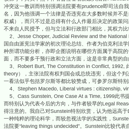
冲突这一教训而特别强调法院要有prudence即司法
名，因为他强调一个法律是否违宪在大多数时候并不是
权威），而只不过是总得有什么人作最后决定的政策问
不来自人民授予，但与立法和行政部门相比，其权力比
2、Jesse Choper, Judicial Review and the Na
国自由派宪法学家的初次理论总结、作者为伯克利法学
种所谓功能分析，亦即企图说明在哪些方面属于高院的
面，而不要多干预行政和立法方面，这是非常典型的自
3、Robert Burt, The Constitution in Confli
theory），主张法院有权判国会或总统违宪，但这
一看法似乎包括罗尔斯等都比较赞成，可参罗尔斯特别
4、Stephen Macedo, Liberal virtues : citizenship, virt
5、Cass Sunstein, One Case At a Tim
而特别认为代表今后的方向，与作者较早的Legal Reasoning
得注意的。我自己对Sunstein特别欣赏，认为他远高于D
一种纯粹的理论科学，而较忽视法学的实践性，Sunst
法院要“leaving things undecided”。Sun