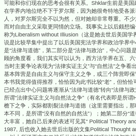
可能和你们现在的思考会很有关系。Shklar生前是
在学界内地位绝不下于罗尔斯，因为她很奇特地受各派
人，对罗尔斯完全不以为然，但对她却非常尊重。不少施
而对自由主义采取更同情的立场。我事实上以后颇想编
称为Liberalism without Illiusion（这是
说是比较早集中提出了以后美国宪法学界和政治学界中
是“法律与道德”，第二部分是“法律与政治”，中心问
顾的角度看，我们其实可以认为，西方法学界在五、六
当时主要争论表现为“法律实证主义”与“自然法”之争看
基本阵营是自由主义与保守主义之争，或三个阵营即保守
本书我觉得值得推荐，恰恰因为此书比较“老”，但恰
已经点出中心问题将逐渐从“法律与道德”转向“法律与政
所谓“法律实证主义与自然法之争”（有名代表即是所谓Ha
檐下之争，实际都割裂法律与道德（这里需要指出，那
本不同，是所谓“没有自然的自然法”）；她第二部分“
大丰富，她自己后来的表述可见其“ Political Theory and the 
1987, 后也收入她去世后出版的文集Political Thought and P