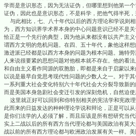
学而是意识形态，因为无法证伪，但哪里想到他第一个
证伪，因此也是意识形态，不是科学，把他气得半死，
与此相比，七、八十年代以后的西方理论和学说则相
为，西方知识界学术界本身的中心问题意识已经不是关
恰正是一个先行的典型，因为他从来都没有以共产主义
谓西方文明的危机问题。在四、五十年代，象他这样想
激进派已经都是以西方本身的问题为根本问题。施特劳
人来说很要紧的思想问题对他根本就不存在。他的看法
和自由主义看作同源的双胞胎，即都是来自于启蒙以来
以说是最早自觉思考现代性问题的少数人之一。对于其
一系列重大社会变化特别六十年代社会大分裂导致新的
而是美国本身急剧社会变迁引发的深刻危机，自然迫使
这里就正好可以回到和你特别相关的宪法学和宪政理
此而来的日益发达的种种理论学说和辩论，正是可以从
是你们法学的人必须了解，而且应该是所有想研究当代
实上二战以后的所有西方当代理论都与美国政治有莫大
战以前的所有西方理论都与欧洲政治发展有关一样。美