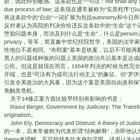
款，因此特别敏感。这条款也是一句话：nor shall any State deprive 
due process of law; 这条现在通常被称为“实质程序”(
将这条款中的“自由”一词扩展为包括autonomy和今日
反对者认为高院的判决恰恰违反这条款中的“生命”这个
堕胎问题本身，而涉及到什么是“生命”，什么是perso
privacy，等等，简直象中世纪经院哲学，美国的法
性地位不甚相同。“布郎案”基本是铁案，以后不可能
黑人的问题或种族的问题上美国的政治共识基本是达成
公民。但这是就现在而言，1954年判决的时候当然完
开端，也是“司法有为或司法行动主义”的象征。但“罗
引发全美政治的大风暴，因为这个案是美国自由派和保
免触发危机。
关于14修正案方面比较早特别有影响的书是：
Raoul Berger, Government by Judiciary: The Tr
originalism。
John Ely, Democracy and Distrust: A theory
的一本，后来常被称为代表所谓“结构解释”，亦即他认为
thems来理解，不可能就条款本身扣字眼。该书认为1