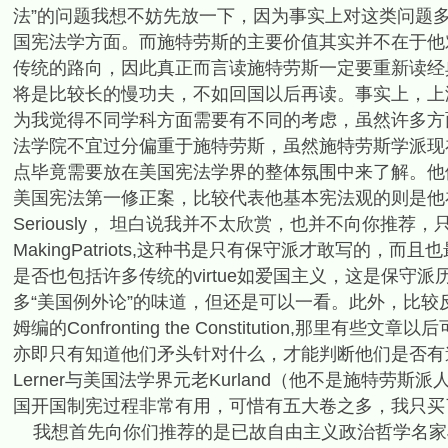
法”的问题我想不妨先放一下，因为事实上对这类问题多
国宪法学方面。而施特劳斯的主要价值其实并不在于他
传统的路向，因此真正而言读施特劳斯一定要重新读经
将是比较长的慢功夫，不如回国以后再读。事实上，上
为我觉得不同学科方面需要有不同的考虑，虽然许多方
法学院不宜过分偏重于施特劳斯，虽然施特劳斯学派现
点毕竟需要放在美国宪法学界的整体氛围中来了解。他们学派
美国宪法第一修正案，比较代表他基本宪法观的则是他在美国制宪二
Seriously， 坦白说我并不太欣赏，也并不向你推
MakingPatriots,这种书是只有保守派才敢写的
是否也包括许多传统的virtue如爱国主义，这是保守派
多“美国例外论”的味道，但还是可以一看。此外，比
姆编的Confronting the Constitution
亦即只有知道他们矛头针对什么，才能判断他们是否有道
Lerner与美国法学界元老Kurland（他不是施特劳斯派人）合编
国开国制宪过程非常有用，可惜有五大卷之多，我只买
我想首先向你们推荐的是已故自由主义政治哲学名家Judith 