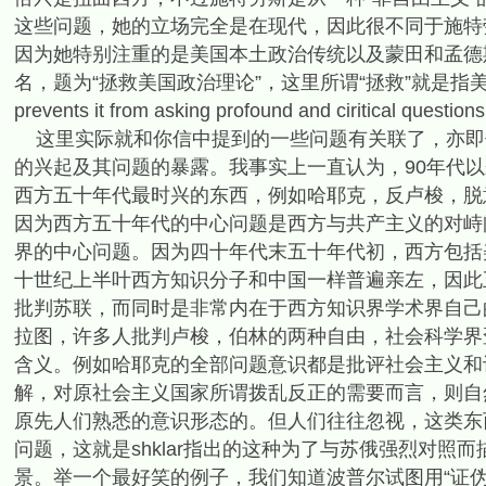
这些问题，她的立场完全是在现代，因此很不同于施特
因为她特别注重的是美国本土政治传统以及蒙田和孟德
名，题为“拯救美国政治理论”，这里所谓“拯救”就是指美国政治理
prevents it from asking profound and ciritical questi
这里实际就和你信中提到的一些问题有关联了，亦即你
的兴起及其问题的暴露。我事实上一直认为，90年代
西方五十年代最时兴的东西，例如哈耶克，反卢梭，脱
因为西方五十年代的中心问题是西方与共产主义的对峙
界的中心问题。因为四十年代末五十年代初，西方包括
十世纪上半叶西方知识分子和中国一样普遍亲左，因此
批判苏联，而同时是非常内在于西方知识界学术界自己
拉图，许多人批判卢梭，伯林的两种自由，社会科学界
含义。例如哈耶克的全部问题意识都是批评社会主义和
解，对原社会主义国家所谓拨乱反正的需要而言，则自
原先人们熟悉的意识形态的。但人们往往忽视，这类东
问题，这就是shklar指出的这种为了与苏俄强烈对照
景。举一个最好笑的例子，我们知道波普尔试图用“证