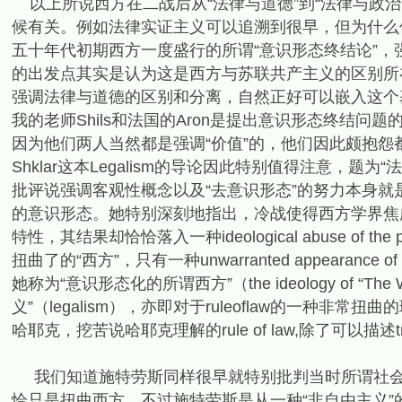
以上所说西方在二战后从“法律与道德”到“法律与政
候有关。例如法律实证主义可以追溯到很早，但为什么
五十年代初期西方一度盛行的所谓“意识形态终结论”，
的出发点其实是认为这是西方与苏联共产主义的区别所
强调法律与道德的区别和分离，自然正好可以嵌入这个
我的老师Shils和法国的Aron是提出意识形态终结
因为他们两人当然都是强调“价值”的，他们因此颇抱怨都是
Shklar这本Legalism的导论因此特别值得注意，
批评说强调客观性概念以及“去意识形态”的努力本身就
的意识形态。她特别深刻地指出，冷战使得西方学界焦虑地
特性，其结果却恰恰落入一种ideological abuse o
扭曲了的“西方”，只有一种unwarranted appearance of
她称为“意识形态化的所谓西方”（the ideology of 
义”（legalism），亦即对于ruleoflaw的一种
哈耶克，挖苦说哈耶克理解的rule of law,除了可以描述t
我们知道施特劳斯同样很早就特别批判当时所谓社会科
恰只是扭曲西方，不过施特劳斯是从一种“非自由主义”的