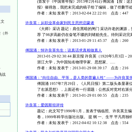
(首发于《中国青年报》2013年2月4日) 傅国涌 【按
报》催得急，我把未完成的稿子给了编辑，做了些删节处理，大
作者：
未知
发表于：
2013-02-04 22:22:01
点击：
447
人文
许良英：从职业革命家到民主思想启蒙者
《大师》采访 题记：肩住黑暗的闸门 采访许老的渊源
读（外
荐 了98岁高龄仍在奋笔不辍的刘绪贻先生。待到采访完刘老，
作者：
未知
发表于：
2013-01-29 11:45:37
点击：
260
傅国涌：悼许良英先生：说真话求真相做真人
2013-01-29 02:30:44 新京报 许良英（1920年5
浙江大学，为中国知名物理学家、思想家、......
作者：
未知
发表于：
2013-01-29 08:39:17
点击：
216
介
挑战
傅国涌：“向往自由、平等，是人类的普遍人性” ——为许良英
傅国涌 1957年7月29日，《人民日报》第二版头条显
了右派思想》，上面还有一行眉题：公然反对党对右派分子的反
作者：
未知
发表于：
2013-01-29 01:00:55
点击：
235
许良英：爱因斯坦评传
题记：此文写于1996年1月，发表于钱临照、许良英主
卷，1999年科学出版社出版。 提 纲 一、生平 平凡而独特的童
作者：
未知
发表于：
2012-04-02 10:12:38
点击：
554