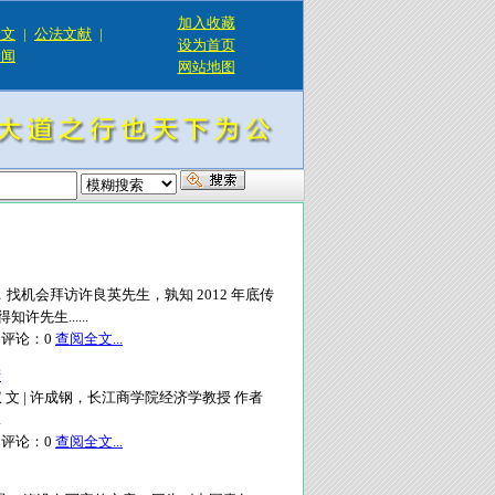
加入收藏
论文
|
公法文献
|
设为首页
新闻
网站地图
机会拜访许良英先生，孰知 2012 年底传
先生......
评论：
0
查阅全文...
产
文 | 许成钢，长江商学院经济学教授 作者
.
评论：
0
查阅全文...