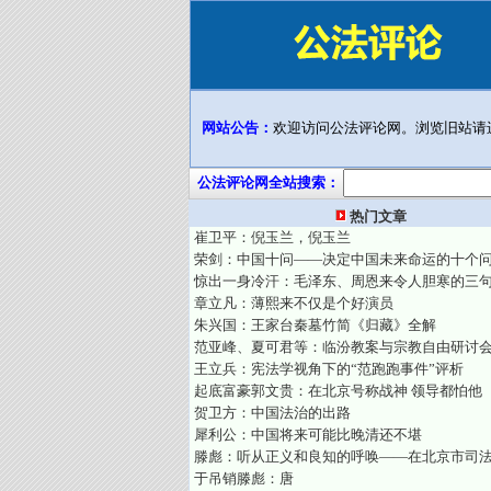
网站公告：
欢迎访问公法评论网。浏览旧站请
公法评论网全站搜索：
热门文章
崔卫平：倪玉兰，倪玉兰
荣剑：中国十问——决定中国未来命运的十个
惊出一身冷汗：毛泽东、周恩来令人胆寒的三
章立凡：薄熙来不仅是个好演员
朱兴国：王家台秦墓竹简《归藏》全解
范亚峰、夏可君等：临汾教案与宗教自由研讨
王立兵：宪法学视角下的“范跑跑事件”评析
起底富豪郭文贵：在北京号称战神 领导都怕他
贺卫方：中国法治的出路
犀利公：中国将来可能比晚清还不堪
滕彪：听从正义和良知的呼唤——在北京市司
于吊销滕彪：唐