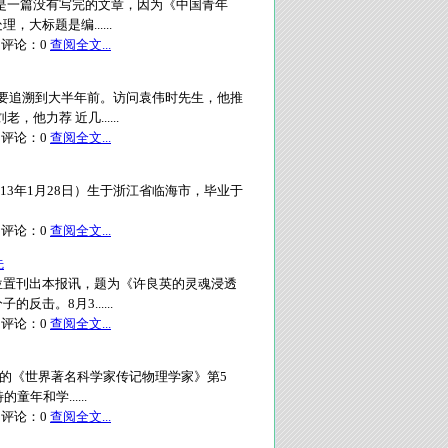
：这是一篇没有写完的文章，因为《中国青年
标题是编......
评论：
0
查阅全文...
，要追溯到大半年前。访问袁伟时先生，他推
他力荐 近几......
评论：
0
查阅全文...
月3日－2013年1月28日）生于浙江省临海市，毕业于
评论：
0
查阅全文...
先
著位置刊出本报讯，题为《许良英的灵魂浸透
击。8月3......
评论：
0
查阅全文...
编的《世界著名科学家传记物理学家》第5
年和学......
评论：
0
查阅全文...