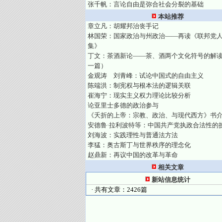
张千帆：言论自由是弥合社会分裂的基础
本站推荐
章立凡：胡耀邦治丧手记
林国荣：国家政治与州政治——再读《联邦党
集》
丁文：茶酒新论——茶、酒两个文化符号的解
一篇）
金观涛 刘青峰：试论中国式的自由主义
陈端洪：制宪权与根本法的逻辑关联
崔海宁：现实主义权力理论比较分析
论亚里士多德的政治参与
《夭折的上帝：宗教、政治、与现代西方》书
安德鲁·拉利波特等：中国共产党执政合法性的
刘海波：实践理性与普通法方法
李猛：奥古斯丁与世界秩序的理念化
赵鼎新：再议中国的改革与革命
相关文章
新站信息统计
· 共有文章：2426篇