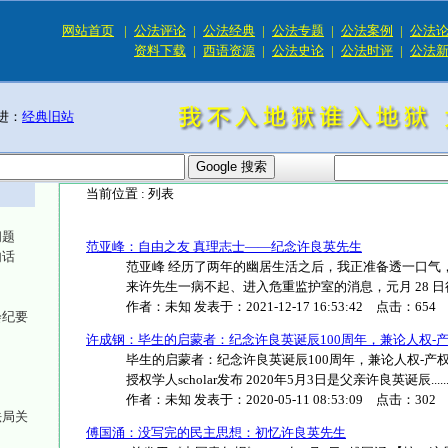
网站首页
|
公法评论
|
公法经典
|
公法专题
|
公法案例
|
公法
资料下载
|
西语资源
|
公法史论
|
公法时评
|
公法
进：
经典旧站
当前位置 :
列表
问题
范亚峰：自由之友 真理志士——纪念许良英先生
句话
范亚峰 经历了两年的幽居生活之后，我正准备透一口气，找
来许先生一病不起、进入危重监护室的消息，元月 28 日得知许
作者：
未知
发表于：
2021-12-17 16:53:42
点击：
654
会纪要
许成钢：毕生的启蒙者：纪念许良英诞辰100周年，兼论人权-
毕生的启蒙者：纪念许良英诞辰100周年，兼论人权-产权 
授权学人scholar发布 2020年5月3日是父亲许良英诞辰.....
作者：
未知
发表于：
2020-05-11 08:53:09
点击：
302
法局关
傅国涌：没写完的民主思想：初忆许良英先生