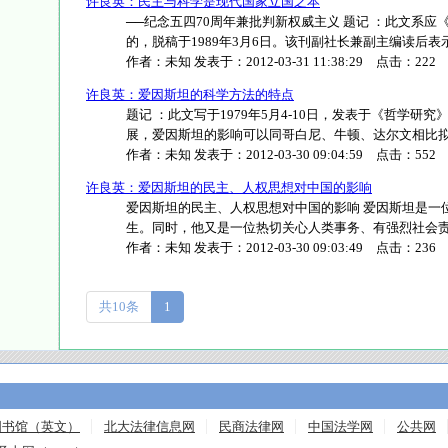
许良英：民主与科学是现代国家立国之本
──纪念五四70周年兼批判新权威主义 题记 ：此文系应
的，脱稿于1989年3月6日。该刊副社长兼副主编读后表示满意
作者：
未知
发表于：
2012-03-31 11:38:29
点击：
222
许良英：爱因斯坦的科学方法的特点
题记 ：此文写于1979年5月4-10日，发表于《哲学研究》
展，爱因斯坦的影响可以同哥白尼、牛顿、达尔文相比拟。举世
作者：
未知
发表于：
2012-03-30 09:04:59
点击：
552
许良英：爱因斯坦的民主、人权思想对中国的影响
爱因斯坦的民主、人权思想对中国的影响 爱因斯坦是一
生。同时，他又是一位热切关心人类事务、有强烈社会责任感
作者：
未知
发表于：
2012-03-30 09:03:49
点击：
236
共10条
1
图书馆（英文）
北大法律信息网
民商法律网
中国法学网
公共网