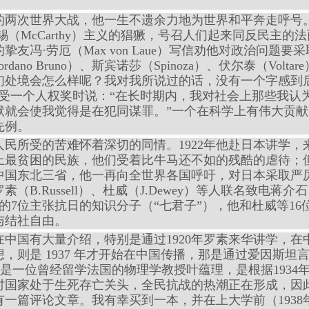
的两次世界大战，他一生不遗余力地为世界和平奔走呼号。
锡（McCarthy）主义的猖獗，号召人们起来同反民主的法
友冯·劳厄（Max von Laue）写信劝他对政治问题
no Bruno）、斯宾诺莎（Spinoza）、伏尔泰（Voltare
们处境会怎么样呢？我对我所说过的话，没有一个字感到
接受一个人权奖时说：“在长时期内，我对社会上那些我认
默就会使我觉得是在犯同谋罪。”一个在科学上有伟大贡
先例。
民所受的苦难怀着深切的同情。1922年他赴日本讲学，
上最贫困的民族，他们受着比牛马还不如的残酷的虐待；
中国东北三省，他一再向全世界各国呼吁，对日本采取严厉经
B.Russell）、杜威（J.Dewey）等人联名致电蒋介石
的7位主张抗日的知识分子（“七君子”），他和杜威等1
与结社自由。
始在中国有大量介绍，特别是通过1920年罗素来华讲学，
，则是 1937 年才开始在中国传播，那是通过爱因斯坦
是一位曾经留学法国的物理学教授叶蕴理，是根据1934
时国家处于生死存亡关头，全民抗战的热潮正在形成，因
一篇评论文章。我有幸买到一本，并在上大学前（1938