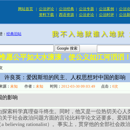
网站首页
|
公法评论
|
公法经典
|
公法专题
|
公法案例
|
公法
资料下载
|
西语资源
|
公法史论
|
公法时评
|
公法
进：
经典旧站
惟愿公平如大水滚滚，使公义如江河滔滔
文
许良英：爱因斯坦的民主、人权思想对中国的影响
来源：
未知
作者：
未知
时间：
2012-03-30 09:03:49
点击：
0
次
国的影响
为探索科学真理奋斗终生。同时，他又是一位热切关心人
的关于社会政治问题方面的言论比科学论文还要多。爱因
elieving rationalist）。事实上，贯穿他的全部