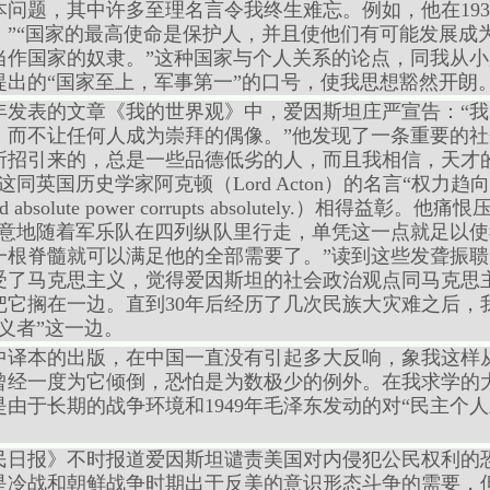
问题，其中许多至理名言令我终生难忘。例如，他在193
”“国家的最高使命是保护人，并且使他们有可能发展成为
当作国家的奴隶。”这种国家与个人关系的论点，同我从
出的“国家至上，军事第一”的口号，使我思想豁然开朗
0年发表的文章《我的世界观》中，爱因斯坦庄严宣告：“
，而不让任何人成为崇拜的偶像。”他发现了一条重要的社
所招引来的，总是一些品德低劣的人，而且我相信，天才
同英国历史学家阿克顿（Lord Acton）的名言“权力
t，and absolute power corrupts absolutely.）
得意地随着军乐队在四列纵队里行走，单凭这一点就足以
一根脊髓就可以满足他的全部需要了。”读到这些发聋振
受了马克思主义，觉得爱因斯坦的社会政治观点同马克思
把它搁在一边。直到30年后经历了几次民族大灾难之后，
义者”这一边。
中译本的出版，在中国一直没有引起多大反响，象我这样
曾经一度为它倾倒，恐怕是为数极少的例外。在我求学的
由于长期的战争环境和1949年毛泽东发动的对“民主个人
人民日报》不时报道爱因斯坦谴责美国对内侵犯公民权利的
是冷战和朝鲜战争时期出于反美的意识形态斗争的需要，