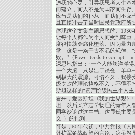
迪我的心灵，引导我思考人生基本
而建立，而人不是为国家而生存。
应当是我们的仆从，而我们不应
且直接冲击了当时国民党政府所提
体现这个文集主题思想的、193
让每个人都作为个人而受到尊重
度很快就会腐化堕落。因为暴力
承，这是一条千古不易的规律。”这
败。”（Power tends to corrup
深思地指出：“一个人能够洋洋
一个大脑，只是出于误会；单单
到极大的震撼。可惜不久，我接
级专政的理论格格不入，不得不
斯坦这样的“资产阶级民主个人主
看来，爱因斯坦《我的世界观》
坦，以后又立志学物理的青年人
同学谈论过这本书。这显然主要是
义”）的批判。
可是，50年代初，中共党报《
外扩军备战政策的言论，这虽然