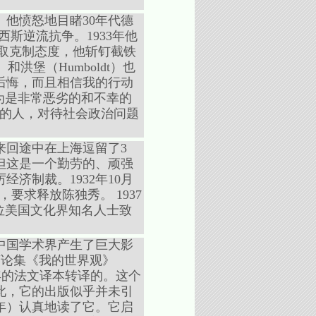
他愤怒地目睹30年代德
西斯逆流抗争。1933年他
要采取克制态度，他斩钉截铁
）和洪堡（Humboldt）也
后悔，而且相信我的行动
为是非常恶劣的和不幸的
献的人，对待社会政治问题
来回途中在上海逗留了3
但这是一个勤劳的、顽强
济制裁。1932年10月
，要求释放陈独秀。 1937
6位美国文化界知名人士致
在中国学术界产生了巨大影
言论集《我的世界观》
年的法文译本转译的。这个
此，它的出版似乎并未引
年）认真地读了它。它启