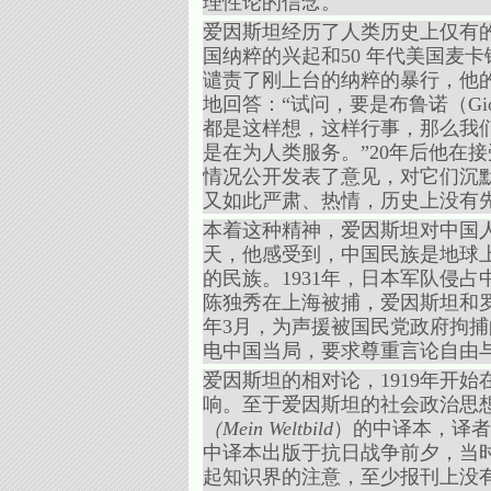
理性论的信念。
爱因斯坦经历了人类历史上仅有
国纳粹的兴起和50 年代美国麦卡
谴责了刚上台的纳粹的暴行，他的挚
地回答：“试问，要是布鲁诺（Giorda
都是这样想，这样行事，那么我
是在为人类服务。”20年后他在
情况公开发表了意见，对它们沉
又如此严肃、热情，历史上没有
本着这种精神，爱因斯坦对中国人
天，他感受到，中国民族是地球
的民族。1931年，日本军队侵占
陈独秀在上海被捕，爱因斯坦和罗素（
年3月，为声援被国民党政府拘捕
电中国当局，要求尊重言论自由
爱因斯坦的相对论，1919年开
响。至于爱因斯坦的社会政治思想
（
Mein Weltbild
）的中译本，译者
中译本出版于抗日战争前夕，当
起知识界的注意，至少报刊上没有