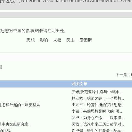
rican Association of the Advancement of 
权思想对中国的影响
,转载请注明出处。
思想
影响
人权
民主
爱因斯
题
下一篇：
相关文章
·
齐米娜:范亚峰中道与中华神...
·
林安梧：明清之际：一个思想...
是怎样升起的：延安整风
·
王湘平：论范仲淹的宗法思想...
·
李猛：韦伯思想是时代的“黑...
·
罗成：为身心立命——以李泽...
是中央文献研究室
·
吴戬：试论牟宗三历史哲学对...
的挑战
·
许成钢：毕生的启蒙者：纪念...