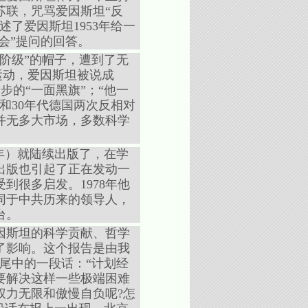
苏联，咒骂爱因斯坦“反
了爱因斯坦1953年给一
会”提问的回答。
阶级”的帽子，遭到了无
坦运动，爱因斯坦被说成
步的“一面黑旗”；“他一
和30年代德国两次反相对
并无多大市场，多数科学
2年）就陆续出版了，在学
出版也引起了正在发动一
到很多启发。1978年他
同于中共历来的领导人，
台。
爱因斯坦的科学贡献、哲学
了影响。这个报告是由我
结尾中的一段话：“计划经
要解决这样一些极端困难
权力无限和傲慢自负呢?怎