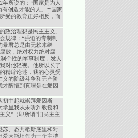
2年所说的：“国家是为人
有创造才能的人。”“国家
小所受的教育正好相反，而
。
我的政治理想是民主主义。
会规律：“强迫的专制制
的暴君总是由无赖来继
趋向腐败，绝对权力绝对腐
相得益彰。他痛恨压制个性的军事制度，发人
使我对他轻视。他所以长了
聩的精辟论述，我的心灵受
主义的阶级斗争和无产阶
我才醒悟到真理是在爱因
从初中起就崇拜爱因斯
大学里我从未听到教授和
主义”（即所谓“旧民主主
恐苏、恐共歇斯底里和对
但爱因斯坦作为一个主持