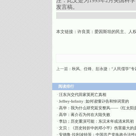
注：此文是为1995年2月美国科学协进会（Ame
发言稿。
本文链接：
许良英：爱因斯坦的民主、人
上一篇：
秋风、任锋、彭永捷：“人民儒学”专
阅读排行
·
汪东兴交代田家英死亡真相
·
Jeffrey-Infinity :如何读懂讣告和悼词里的
·
高华：我为什么研究延安整风——《红太阳
·
高华：蒋介石为何在大陆失败
·
李劼；历史重演可能：东汉末年或清末民初
·
文贝：《历史转折中的邓小平》伤害最大的
·
安德鲁·拉利波特等：中国共产党执政合法性