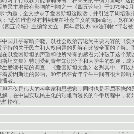
同时对于行政权力能够确保有一种民主的平衡力量呢?”这
单民主墙最有影响的刊物之一《四五论坛》于1979年2月
启示”为题，全文抄录了爱因斯坦这段话，并引述了周培源
：“恐怕谁也没有料到现在社会主义的实际命运，竟在3
《四五论坛》主编徐文立，两年后以办“非法刊物”罪名被判了
坦在中国几乎家喻户晓。以社会政治言论为主要内容的《爱
贯坚持的关于民主和人权问题的见解有比较全面的了解。
现在以爱因斯坦的声望和他所特有的感召力冲破了这个禁
因斯坦文集》特别受到青年知识分子和大学生的欢迎，成
学生爱读书籍的调查，《爱因斯坦文集》名列其中。可以想
在着爱因斯坦的影响。80年代在青年学生中间有很大影响
传播者。
斯坦不仅是伟大的科学家和思想家，同时也是不屈不挠的
见解，在中国实现民主化的艰难而漫长的斗争历程中，将
光辉榜样。