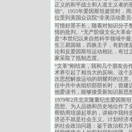
正义的和平战士和人道主义者的
动”。1955年爱因斯坦逝世时
位受到美国众议院“非美活动委员
可惜好景不长，随着对知识分子
情的批判。“无产阶级文化大革命”
是“本世纪以来自然科学领域中最
生三易国籍，四换主子，有奶便是
论和反爱因斯坦运动相比，有过
家采取了抵制态度。
“文革”刚结束，我和几个朋友合
术界引起了相当大的反响。这个
次思想解放运动的胡耀邦的注意。
任中共中央组织部部长时，曾建
他爱读书，能够接受新知识新思想
1979年2月北京隆重纪念爱因
思想、为人品德和历史地位作了
帮助周培源起草的，讲稿中我特意
济还不就是社会主义。计划经济
的社会政治问题：鉴于政治权力