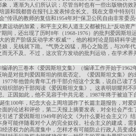
形象，逐渐为人们所认识；尽管当时也有一些出版物仿效
，周培源和我都曾在报刊上发表悼念长文。我在文章中特别引述
会”传讯的教师的复信和1954年对“保卫公民自由非常委员
整肃运动的加紧，和平主义和人道主义都被扣上“反动资产
期间，还出现了历时8年（1968-1976）的批判爱因斯
大的资产阶级反动学术‘权威’”，他的相对论是阻碍科学进
娘，见钱就下跪。”气势之凶猛，用心之险恶，与20年代
之而无不及。不过，这次官方发动的批判运动，在学术界
作编译的三卷本《爱因斯坦文集》（编译工作开始于196
反响是对批判爱因斯坦的彻底否定。《爱因斯坦文集》的
1977年他曾向青年工作干部介绍这个文集，说自己读了受
议组织部的干部阅读《爱因斯坦文集》。这表明胡耀邦不
。正因如此，他不见容于中共元老，1987年终于被迫下
斯坦诞生100年，纪念大会上周培源作了长篇主题报告，对
全面的论述和评价，第二天报上摘要发表，对全社会产生
引述了爱因斯坦1949年的论文《为什么要社会主义?》
本身可能伴随着对个人的完全奴役。社会主义的建成，需
和经济权力的高度集中，怎样才有可能防止行政人员变成