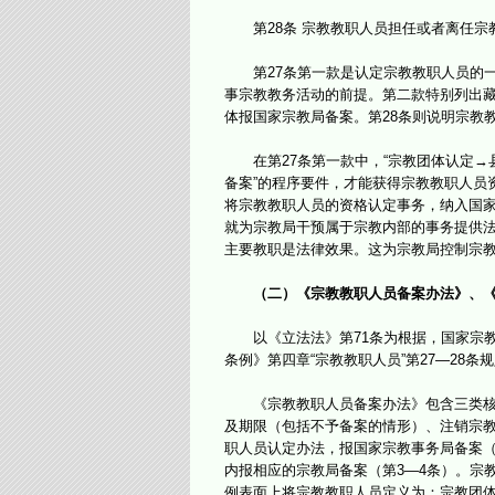
第28条 宗教教职人员担任或者离任宗
第27条第一款是认定宗教教职人员的一
事宗教教务活动的前提。第二款特别列出
体报国家宗教局备案。第28条则说明宗教
在第27条第一款中，“宗教团体认定→县
备案”的程序要件，才能获得宗教教职人员
将宗教教职人员的资格认定事务，纳入国
就为宗教局干预属于宗教内部的事务提供法
主要教职是法律效果。这为宗教局控制宗
（二）《宗教教职人员备案办法》、
以《立法法》第71条为根据，国家宗教
条例》第四章“宗教教职人员”第27—28
《宗教教职人员备案办法》包含三类核心
及期限（包括不予备案的情形）、注销宗教
职人员认定办法，报国家宗教事务局备案（
内报相应的宗教局备案（第3—4条）。宗
例表面上将宗教教职人员定义为：宗教团体