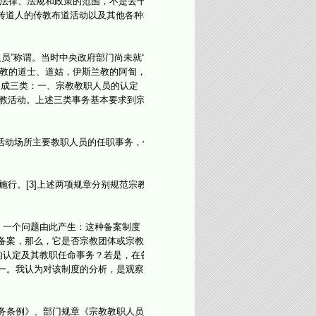
入法律、法规和政策的范围，不是去干
封传道人的传教布道活动以及其他各种非
员”称谓。当时中央政府部门尚未就“宗
道教的道士、道姑，伊斯兰教的阿訇，
本分成三类：一、宗教教职人员的认定
宗教活动。上述三类事务基本要求到宗
教活动场所主要教职人员的任职事务，作
行。[3]上述两项规章分别规范宗教
。一个问题由此产生：这种备案制度，
备案，那么，它是否宗教团体或宗教教
的认定及其教职任命事务？若是，在备
一。我认为对该制度的分析，是观察我
务条例》、部门规章《宗教教职人员备