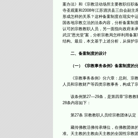
案办法》和《宗教活动场所主要教职任职备
寺圣观案和2008年江苏泗洪县三自会副
形成怎样的关系？这种备案制度在现实中运
国各地宗教立法的法条内容，分析备案制
认可的宗教教职人员，另一面指向政府未承
武汉“恩光堂”案，分析宗教局怎样利用备
结构。最后，本文基于上述分析，从保护
二、备案制度的设计
（一）《宗教事务条例》备案制度的
《宗教事务条例》分六章：总则、宗教团
人员和宗教财产等四类宗教事务，构成了宗
该条例第27—29条，是第四章“宗教教
28条内容如下：
第27条 宗教教职人员经宗教团体认定
藏传佛教活佛传承继位，在佛教团体的指
准。天主教的主教由天主教的全国性宗教