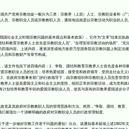
共产党将宗教信徒一般分为三类：宗教界（上层）人士、宗教职业者和（广
职人员、宗教职业人员或宗教教职人员，通俗地说就是以宗教活动为职业的人员
于我国社会主义时期宗教问题的基本观点和基本政策》。它作为“文革”结束后执
结和教育宗教界人士首先是宗教职业人员”、“合理安排宗教活动的场所”、“充分
的四项内容。上述内容，逐渐演变成地方政府乃至国务院在宗教问题上制定法
职人员和宗教财产等章节构成。
该文件包括下述四项内容：1、争取、团结和教育宗教界人士首先是各种宗教
安置宗教职业人员的生活；培养热爱祖国，接受党和政府领导，坚持走社会主义
2、在政府宗教事务部门的行政领导下，由宗教组织和宗教职业人员负责管理宗
宗教界人士提高爱国主义和社会主义的觉悟，组织正常的宗教活动，成为党和政
有计划培养和教育年轻的爱国宗教职业人员，使其与原有的宗教界爱国进步分
党及其政府对宗教教职人员的管理思路和方法。然而，“争取、团结、教育、
我们展现出一个清晰明确的政府对宗教职业人员的行政管理制度。
关于进一步做好宗教工作若干问题的通知》出台。该通知基本延续上述1982年文