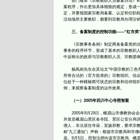
部门规章《宗教教职人员备案办法》和《
案程序，作出更加具体细致的规定，形成
定，并要报国家宗教局备案。认定和任职
活动场所主要教职，都要到宗教局办理注
三、备案制度的控制功能——“红市类
《宗教事务条例》制定两条备案类的法律
事务的程序环节，形成了基本的宗教教职
中反映出的政府与宗教教职人员、宗教团
杨凤岗先生在其论文“中国宗教的三色市
所有合法的（官方批准的）宗教组织、信众
位处于一种模棱两可状态的宗教和信仰组织
例，来观察备案制度的运作效果。
（一）2005年四川牛心寺照智案
2005年8月29日，峨眉山市佛教协会会
并发至峨眉山景区各寺院、景区公安分局洪
僧人，非法居住寺庙，宣扬邪教，要求宗教
称“九三通知”）声称：根据市宗教局和市
庙。9月5日，照智法师向该市宗教局、峨