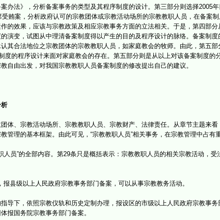
案办法》，分析备案事务的类型及其程序制度的设计。第三部分则选择2005年四
主席受贿案，分析政府认可的宗教团体或宗教活动场所的宗教教职人员，在备案
作的效果，应该与宗教政策及相应宗教事务方面的立法相关。于是，第四部分从宗教
度的演变，试图从中理清备案制度得以产生的目的及程序设计的脉络。备案制度
认其合法地位之宗教团体的宗教教职人员，如家庭教会的牧师。由此，第五部分选取
案制度的程序设计来面对家庭教会的存在。第五部分则是从以上对该备案制度的
宗教自由出发，对我国宗教教职人员备案制度的修改提出自己的建议。
分析
体、宗教活动场所、宗教教职人员、宗教财产、法律责任。从章节主题来看
教管理的基本框架。由此可见，“宗教教职人员”相关事务，在宗教管理中占有
职人员”的全部内容。第29条只是概括表示：宗教教职人员的相关宗教活动，受
，报县级以上人民政府宗教事务部门备案，可以从事宗教教务活动。
导下，依照宗教仪轨和历史定制办理，报设区的市级以上人民政府宗教事务
团体报国务院宗教事务部门备案。