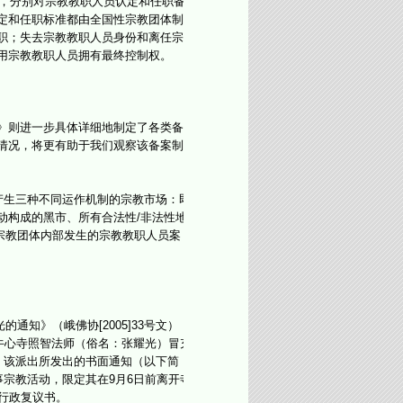
，分别对宗教教职人员认定和任职备
定和任职标准都由全国性宗教团体制
职；失去宗教教职人员身份和离任宗教
用宗教教职人员拥有最终控制权。
》则进一步具体详细地制定了各类备案
情况，将更有助于我们观察该备案制度
产生三种不同运作机制的宗教市场：即
动构成的黑市、所有合法性/非法性地
的宗教团体内部发生的宗教教职人员案
知》（峨佛协[2005]33号文），
牛心寺照智法师（俗名：张耀光）冒充
，该派出所发出的书面通知（以下简
宗教活动，限定其在9月6日前离开寺
行政复议书。