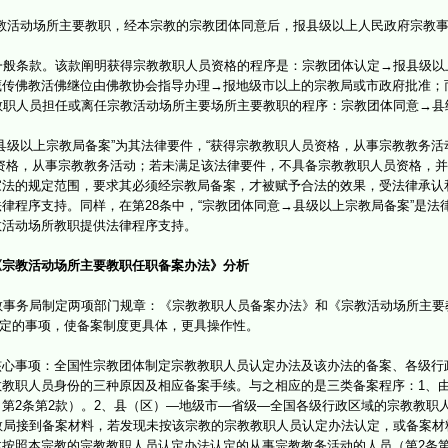
教活动场所主要教职，经本宗教的宗教团体同意后，报县级以上人民政府宗教事
般条款。该款阐明获得宗教教职人员资格的程序是：宗教团体认定→报县级以
藏传佛教活佛继位由佛教协会指导办理→报地级市以上的宗教局或市政府批准；
教职人员担任或离任宗教活动场所主要场所主要教职的程序：宗教团体同意→县
级以上宗教局备案”为其法律要件，“获得宗教教职人员资格，从事宗教教务活动
资格，从事宗教教务活动；若未满足该法律要件，不具备宗教教职人员资格，
家法的规定范围，要求其必须经宗教局备案，才被赋予合法的效果，受法律承认
律程序支持。同样，在第28条中，“宗教团体同意→县级以上宗教局备案”是法
教活动场所教职提供法律程序支持。
《宗教活动场所主要教职任职备案办法》分析
事务局制定两项部门规章：《宗教教职人员备案办法》和《宗教活动场所主要
条规定的事项，使备案制度更具体，更具操作性。
事项：全国性宗教团体制定宗教教职人员认定办法及该办法的备案、各级行政
教职人员身份的三种原因及相应备案手续。与之相应的是三类备案程序：1、
第2条第2款）。2、县（区）—地级市—省级—全国各级行政区域的宗教教职人
教局接到备案材料，若发现未按该宗教的宗教教职人员认定办法认定，或备案材
按照本宗教的宗教教职人员认定办法认定的从事宗教教务活动的人员（第2条第