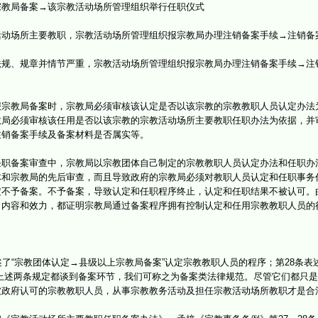
宗教局备案→该宗教活动场所管理组织举行任职仪式
场所主要教职，宗教活动场所管理组织报宗教局办理注销备案手续→注销备
、规章并情节严重，宗教活动场所管理组织报宗教局办理注销备案手续→注
教局备案时，宗教局必须审核该认定是否以该宗教的宗教教职人员认定办法
教局必须审核该任用是否以该宗教的宗教活动场所主要教职任职办法为依据，并
注销备案手续及备案材料是否属实等。
备案审查中，宗教局以宗教团体自己制定的宗教教职人员认定办法和任职办
体和宗教局的先后审查，而且导致政府的宗教局必须对教职人员认定和任职事务
定不予备案。不予备案，导致认定和任职程序终止，认定和任职结果不被认可。
、内容和效力，都证明宗教局通过备案程序拥有控制认定和任用宗教教职人员的
“宗教团体认定→县级以上宗教局备案”认定宗教教职人员的程序；第28条表述
上述两条规定都谈到备案环节，我们可称之为备案类法律规范。尽管它们都只
被政府认可的宗教教职人员，从事宗教教务活动及担任宗教活动场所教职才是合