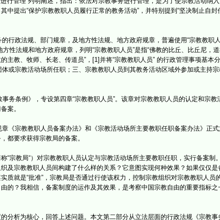
事务进行管理”列明阐述，指出：依法对宗教事务进行管理，是为了使宗教活动纳
其中提出“保护宗教教职人员履行正常的教务活动”，并特别提到“坚决制止自
的行政法规、部门规章，及地方性法规、地方政府规章，普遍使用“宗教教职人
地方性法规和地方政府规章，列明“宗教教职人员”是指“佛教的比丘、比丘尼，
主教、牧师、长老、传道员”，[1]并将“宗教教职人员” 的行政管理事项基
教团体或宗教活动场所任职；三、宗教教职人员到其教务活动区域外参加或主持
教事务条例》，专设第四章“宗教教职人员”。该章对宗教教职人员的认定和宗
门备案。
章《宗教教职人员备案办法》和《宗教活动场所主要教职任职备案办法》正式施
务，都要求获得宗教局的备案。
“宗教局“）对宗教教职人员认定与宗教活动场所主要教职任职，实行备案制
组织及宗教教职人员间构建了什么样的关系？它意图实现何种效果？如果仅仅是
实质就是“批准”，宗教局是否通过行使该权力，控制宗教组织对宗教教职人员
自由的？我相信，备案制度的运作及其效果，是考察中国宗教自由的重要指标之
分析为核心，回答上述问题。本文第二部分从立法层面的行政法规《宗教事