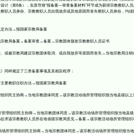
设计（第8条），实质导致“报备案—审查备案材料”环节成为获得宗教教职人员
教职人员身份、宗教教职人员自我放弃或其他原因而丧失教职人员身份，均须到
定办法→报国家宗教局备案
教局备案→备案审查→备案→宗教团体颁发宗教教职人员证书
或被宗教局建议宗教团体取消、或自我放弃等原因而丧失→当地宗教局注销
》同样规定了三类备案事项及其相应程序：
主要教职任职办法→报国家宗教局备案
织民主协商→当地宗教团体同意→该宗教活动场所管理组织报当地县级以上
所管理组织民主协商→当地宗教团体同意→该宗教活动场所管理组织报当地县级
局征求该宗教教职人员所在地省级宗教局意见→备案→该宗教活动场所管理组织
动场所管理组织民主协商→当地宗教团体同意→该宗教活动场所管理组织报当地