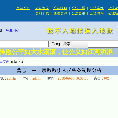
网站首页
|
公法评论
|
公法经典
|
公法专题
|
公法案例
|
公法
资料下载
|
西语资源
|
公法史论
|
公法时评
|
公法
进：
经典旧站
惟愿公平如大水滚滚，使公义如江河滔滔
由专题
文章正文
曹志：中国宗教教职人员备案制度分析
来源：
admin
作者：
admin
时间：
2010-09-06 16:30:06
点击：
0
次