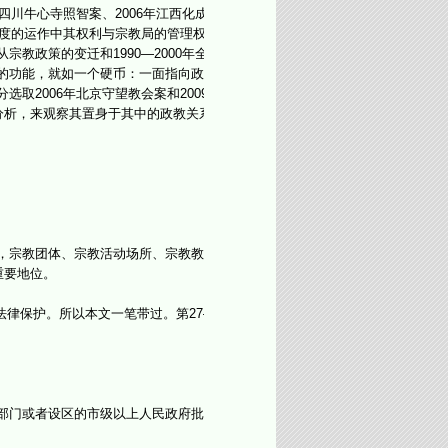
川牛心寺照智案、2006年江西化成
制度的运作中其权利与宗教局的管理权
政策的变迁和1990—2000年全
的功能，就如一个硬币：一面指向政府
2006年北京守望教会案和2009
分析，来观察其置身于其中的政教关系
，宗教团体、宗教活动场所、宗教教职
重要地位。
法律保护。所以本文一笔带过。第27—
部门或者设区的市级以上人民政府批