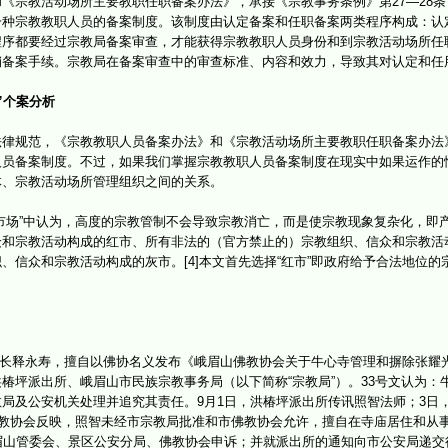
宗教活动场所主要教职任职备案办法》，承接《宗教事务条例》第27—28条
一种宗教教职人员的备案制度。该制度由认定备案和任职备案两类程序构成：认
程序都要经过宗教局备案审查，才能获得宗教教职人员身份和到宗教活动场所任
销备案手续。宗教局在备案审查中的审查标准、内容和效力，导致其对认定和任
”个案分析
规范，《宗教教职人员备案办法》和《宗教活动场所主要教职任职备案办法
人员备案制度。不过，如果我们掌握宗教教职人员备案制度在现实中如果运作的
体、宗教活动场所管理组织之间的关系。
场”中认为，高度的宗教管制不会导致宗教消亡，而是使宗教现象复杂化，即
和宗教活动构成的红市、所有非法的（官方禁止的）宗教组织、信众和宗教活
、信众和宗教活动构成的灰市。[4]本文首先选择“红市”即政府给予合法地位
长释永寿，擅自以佛协名义发布《峨眉山佛教协会关于牛心寺管理和摒除张耀光的通
椿坪派出所、峨眉山市民族宗教事务局（以下简称“宗教局”）。33号文认为：
局及公安机关处理并追究其责任。9月1日，洪椿坪派出所传讯照智法师；3日
佛教协会反映，照智未经市宗教局批准和市佛教协会允许，擅自在寺庙居住和从事
眉山管委会、景区公安分局、佛教协会申诉；并就派出所的通知向市公安局递交