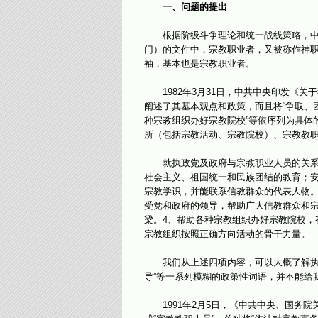
一、问题的提出
根据阶级斗争理论和统一战线策略，中国
门）的文件中，宗教职业者，又被称作神
袖，基本也是宗教职业者。
1982年3月31日，中共中央印发《关
阐述了其基本观点和政策，而且将“争取、团
种宗教组织办好宗教院校”等依序列为具体
所（包括宗教活动、宗教院校）、宗教教
就执政党及政府与宗教职业人员的关系，
社会主义、祖国统一和民族团结的教育；
宗教学识，并能联系信教群众的代表人物。
受党和政府的领导，帮助广大信教群众和
梁。4、帮助各种宗教组织办好宗教院校，
宗教组织按照正确方向活动的骨干力量。
我们从上述四项内容，可以大概了解执政
导”等一系列模糊的政策性词语，并不能给
1991年2月5日，《中共中央、国务院