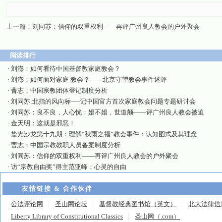
上一篇：
刘同苏：信仰的双重权利——再评广州良人教会的户外聚会
阅读排行
·
刘澎：如何看待中国基督教家庭教会？
·
刘澎：如何面对家庭 教会？——北京守望教会事件述评
·
曹志：中国宗教团体登记制度分析
·
刘同苏:北指的风向标──记中国官方首次家庭教会问题专题研讨会
·
刘同苏：良不良，人心恍；娼不娼，世道颠——评广州良人教会被迫
·
金天明：这就是邪恶！
·
盐光沙龙第十九期：理解“秋雨之福”教会事件：认知图式及其理念
·
曹志：中国宗教教职人员备案制度分析
·
刘同苏：信仰的双重权利——再评广州良人教会的户外聚会
·
访“宗教自由奖”得主范亚峰：心灵的自由
友情链接 & 合作伙伴
公法评论网
圣山网论坛
基督教经典图书馆（英文）
北大法律信
Liberty Library of Constitutional Classics
圣山网（.com）