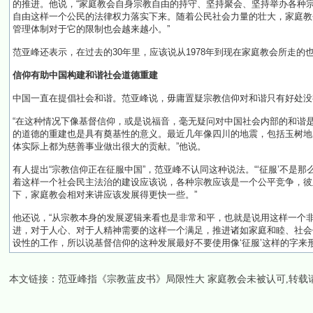
的推进。他说，“家庭教会自身宗教自由的持守、坚持聚会、坚持举办各种
自由这样一个公民的法律权力落实下来。随着公民社会力量的壮大，家庭教
管理体制对于它的限制也会越来越小。”
范亚峰还表示，在过去的30年里，应该说从1978年到现在家庭教会所走的
信仰有助中国构建和谐社会道德重建
中国一直在提倡社会和谐。范亚峰说，毋庸置疑宗教信仰对和谐只有好处没
“在这种情况下像基督信仰，或是说福音，毫无疑问对中国社会内部的和谐
的道德的重建也是具有奠基性的意义。最近几年像四川的地震，包括玉树地
体实际上都为慈善事业做出很大的贡献。”他说。
有人提出“宗教信仰正在征服中国”，范亚峰不认同这种说法。“‘征服’不是
着这样一个社会民主法治的建设应该说，各种宗教应该是一个公平竞争，彼
下，家庭教会相对来讲应该发展得更快一些。”
他还说，“从宗教本身的发展逻辑来看也是非常和平，也就是说用这样一个
进，对于人心、对于人精神需要的这样一个满足，推进诸如家庭和睦、社会
设性的工作，所以说基督信仰的这种发展最好不要使用像‘征服’这样的字来
本文链接：
范亚峰指《宗教蓝皮书》局限性大 家庭教会未被认可
,转载