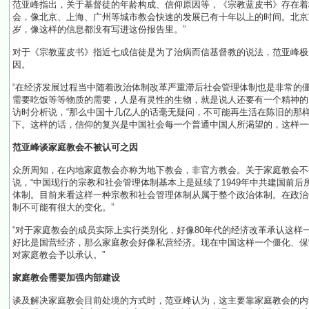
范亚峰指出，关于基督徒的年龄构成、信仰原因等，《宗教蓝皮书》存在着
会，像北京、上海、广州等城市教会快速的发展已有十年以上的时间。北京
岁，像这样的信息都没有写进这份报告里。”
对于《宗教蓝皮书》指近七成信徒是为了治病而信基督教的说法，范亚峰极力
因。
“在经济发展过程当中随着政治体制改革严重滞后社会管理体制也是非常的
需要吃饭等等物质的需要，人是有灵性的生物，就是说人还要有一个精神的
访时分析说，“那么中国十几亿人的话毫无疑问，不可能再生活在陈旧的那
下。这样的话，信仰的复兴是中国社会每一个普通中国人所渴望的，这样一
范亚峰谈家庭教会不被认可之因
众所周知，在内地家庭教会亦称为地下教会，非官方教会。关于家庭教会不
说，“中国现行的宗教和社会管理体制基本上是延续了1949年中共建国前
体制。目前来看这样一种宗教和社会管理体制从属于整个政治体制。在政治
制不可能有很大的变化。”
“对于家庭教会的成员实际上实行类别化，好像80年代的经济改革承认这样
好比是国营经济，那么家庭教会好像私营经济。现在中国这样一个僵化、保
对家庭教会予以承认。”
家庭教会需要加强内部建设
谈及解决家庭教会目前处境的方式时，范亚峰认为，这主要靠家庭教会的内