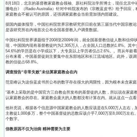
8月18日，北京的基督教家庭教会领袖、原社科院法学所博士，现任北京中
播电台》（Radio Australia）针对中科院发布的《宗教蓝皮书》给予
家庭教会不被认可的原因，还强调家庭教会当前需加强内部建设。
据国内媒体报导，中国社科院世界宗教研究所日前在第三届当代中国宗教论坛
是该研究所在内地首次公布全国基督教入户调查数据。
中国社科院世界课题组于2008至2009年间，就全国基督教信徒人数和信
现，中国国内现有基督教徒约为2,305万人，占全国人口总数的1.8%。其中女性
54.6%的学历是在小学或以下，大专及以上学历者仅占2.6%。。而从年龄看，
分布来看，中国基督徒则主要集中在东部地区和长江流域地区。此外，该调
教的信徒占68.8%。
调查报告“非常失败”未估算家庭教会在内
范亚峰认为这份蓝皮书所公布的数字存在很大的局限性，因为根本未含家庭教
“基本上采取的是中国官方三自教会所发布的基督徒的人数，所以说在家庭
认家庭教会的存在。家庭教会庞大的人数都没有计算在内。就从这点一点看
他补充说，根据各个信息源中国家庭教会的人数应该是在5,000万人左右，加
主教徒1,000多万，整个中国基督徒的总数应该介乎7,000万至8,000万
个数字。
信教原因不仅为治病 精神需要为主要