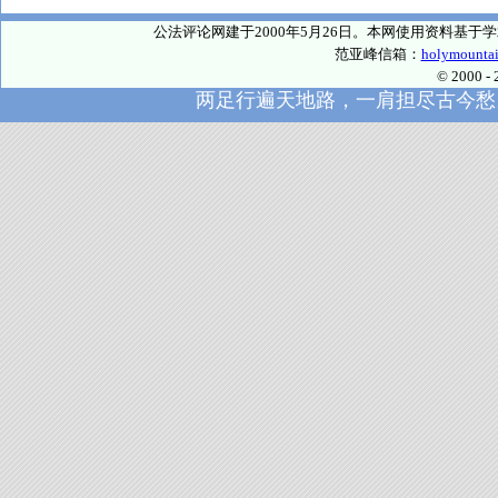
公法评论网建于2000年5月26日。本网使用资料基
范亚峰信箱：
holymounta
© 2000
两足行遍天地路，一肩担尽古今愁