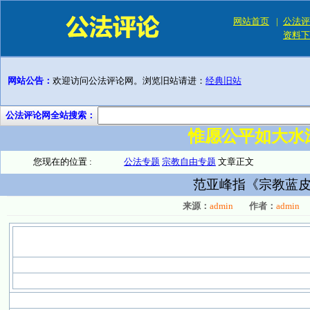
网站首页
|
公法评
资料下
网站公告：
欢迎访问公法评论网。浏览旧站请进：
经典旧站
公法评论网全站搜索：
惟愿公平如大水
您现在的位置 :
公法专题
宗教自由专题
文章正文
范亚峰指《宗教蓝皮
来源：
admin
作者：
admin