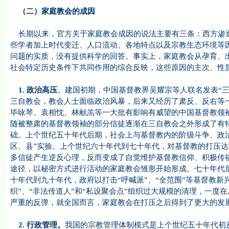
（二）家庭教会的成因
长期以来，官方关于家庭教会成因的说法主要有三条：西方渗透
些学者加上时代变迁、人口流动、各地特点以及宗教生态环境等
问题的实质，没有提供科学的回答。事实上，家庭教会从孕育、
社会特定历史条件下共同作用的综合反映，这些原因的主次、性
1. 政治高压
。建国初期，中国基督教界吴耀宗等人联名发表“
三自教会，教会人士面临政治风暴，后来又经历了肃反、反右等
毕咏琴、袁相忱、林献羔等一大批有影响有威望的中国基督教领
随被整肃的基督教领袖的部分信徒逐渐在三自教会之外形成了有
础。上个世纪五十年代后期，社会上与基督教内的阶级斗争、政
区、县”实验。上个世纪六十年代到七十年代，对基督教的打压
多信徒产生逆反心理，反而变成了自觉维护基督教信仰、积极传福
途径，以秘密方式进行活动的家庭教会雏形开始形成。七十年代
十年代到九十年代，政府以打击“呼喊派”、“全范围”等基督教
织”、“非法传道人”和“私设聚会点”组织过大规模的清理，一
严重的反弹，就全国而言，家庭教会在打压之后得到了更大的发
2. 行政管理。
我国的宗教管理体制模式是上个世纪五十年代初