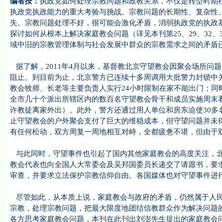
编者按：
执政党如何处理宗教问题和政教关系，不仅是转型时期
执政党执政能力的重大考验与挑战。宗教问题的长期性、复杂性
失。宗教问题处理不好，很可能会激化矛盾，消弱执政党的执政
探讨如何从根本上解决家庭教会问题（详见本刊第25、29、32
域中旧的宗教管理体制与社会发展中群众的宗教需求之间的矛盾
据了解，2011年4月以来，基督教北京守望教会因聚会场所问
阻止。到目前为止，北京警方已连续十多周调用大批警力封锁中关
教会牧师、长老等主要负责人实行24小时限制在家不能出门；同
全市几十个派出所辖区内的数百名守望教会骨干和成员实施周末看
许教徒离家外出）。此外，警方还通过用人单位和房东迫使30多
止守望教会的户外聚会支付了巨大的维稳成本，但守望问题并未
有任何松动，双方周复一周地相互对峙，全都疲惫不堪，但由于
与此同时，守望事件也引起了国内其他家庭教会的高度关注，北
教会代表也向全国人大常委会及吴邦国委员长递交了请愿书，要
审查，并要求立法保护宗教信仰自由。各国媒体也对守望事件进
尽管如此，从本质上说，家庭教会与政府的矛盾，仍然属于人民
宗教，处理宗教问题，把最大限度地团结信教群众作为解决问题
各方思考家庭教会问题，本刊在此刊出刘澎先生提出的家庭教会