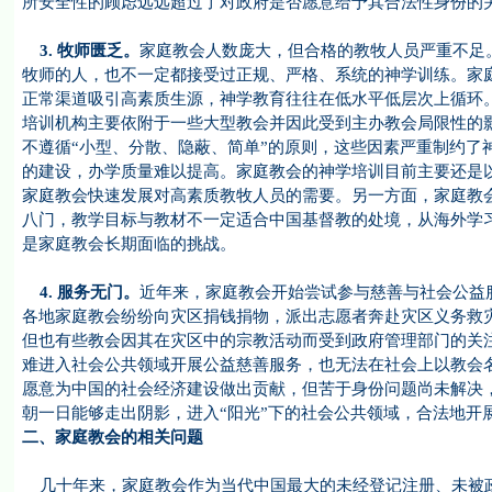
所安全性的顾虑远远超过了对政府是否愿意给予其合法性身份的
3.
牧师匮乏。
家庭教会人数庞大，但合格的教牧人员严重不足
牧师的人，也不一定都接受过正规、严格、系统的神学训练。家
正常渠道吸引高素质生源，神学教育往往在低水平低层次上循环
培训机构主要依附于一些大型教会并因此受到主办教会局限性的
不遵循“小型、分散、隐蔽、简单”的原则，这些因素严重制约了
的建设，办学质量难以提高。家庭教会的神学培训目前主要还是
家庭教会快速发展对高素质教牧人员的需要。另一方面，家庭教
八门，教学目标与教材不一定适合中国基督教的处境，从海外学
是家庭教会长期面临的挑战。
4.
服务无门。
近年来，家庭教会开始尝试参与慈善与社会公益
各地家庭教会纷纷向灾区捐钱捐物，派出志愿者奔赴灾区义务救
但也有些教会因其在灾区中的宗教活动而受到政府管理部门的关
难进入社会公共领域开展公益慈善服务，也无法在社会上以教会
愿意为中国的社会经济建设做出贡献，但苦于身份问题尚未解决
朝一日能够走出阴影，进入“阳光”下的社会公共领域，合法地开
二、家庭教会的相关问题
几十年来，家庭教会作为当代中国最大的未经登记注册、未被政