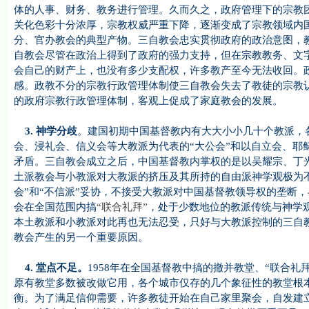
体的人事、财务、教务进行管理。久而久之，政府管理下的宗教
关化色彩十分浓厚，宗教权威严重下降，逐渐变成了宗教领域内国
分、官办教会的典型产物。三自教会忠实贯彻政府的政治意图，
自教会尽管在政治上得到了政府的强力支持，但在宗教教务、文
会自己的财产上，也没有多少支配权，许多教产至今无法收回。
感。政教不分的宗教行政管理体制使三自教会失去了教徒的宗教
的政府宗教行政管理体制，客观上促成了家庭教会的发展。
3. 神学分歧
。建国初期中国基督教内有大大小小几十个教派，
会、浸礼会、信义会等大教派为代表的“大公会”和以自立会、耶
矛盾。三自教会成立之后，中国基督教内掌权的是以吴耀宗、丁光
土派教会与小教派对大教派的挤压及其所持的自由派神学观极为不
会”和“不信派”妥协，不接受大教派对中国基督教领导权的垄断，
会在全国范围内搞
“联合礼拜”
，处于少数地位的教派传统与神学
本土教派和小教派对此再也无法忍受，只好与大教派控制的三自
教会产生的另一个重要原因。
4. 堂点不足。
1958年在全国基督教中搞的撤并教堂、“联合
原有教堂多数被改做它用，各个城市仅存的几个象征性的教堂根
衡。为了满足信仰需要，许多教徒开始在自己家里聚会，自发建立