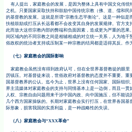
有人提出，家庭教会的发展，是因为整体上具有中国文化传统特
之机。只要国家采取扶持和鼓励中国传统宗教（佛、道、儒和民
的基督教的发展。这就是所谓“宗教生态平衡论”。这是一种似是
扶植鼓励或打压从长远看都不会改变其自身的发展规律。官方支
此而放大这些宗教内部的弊端和负面因素，造成更为严重的恶果。
间区域内的不同宗教之间是相辅相成的对立统一关系，人为地干
俗政权的统治者支持或压制某一种宗教的结局都是适得其反。作
（七）家庭教会的国际影响
家庭教会虽然没有得到政府认可，但在全世界基督教徒的眼里，
厉镇压。对基督徒来说，世俗政府对基督教的态度并不重要。重
国基督教界的公认。迄今为止，世界上没有任何国家、国际组织
界主流媒体对家庭教会的支持与同情基本上是一边倒，而且一贯
人权、宗教自由问题用来干涉中国内政、向中国施压，但不能说
几个西方国家操纵的。长期对家庭教会实行打压，在世界各国基
际形象，损害我国的实质利益，是一种战略性的失误。
（八）家庭教会与“XXX革命”