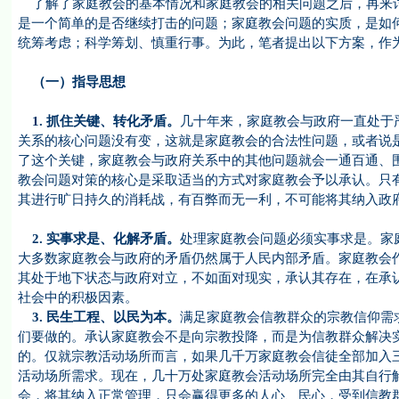
了解了家庭教会的基本情况和家庭教会的相关问题之后，再来讨
是一个简单的是否继续打击的问题；家庭教会问题的实质，是如
统筹考虑；科学筹划、慎重行事。为此，笔者提出以下方案，作
（一）指导思想
1.
抓住关键、转化矛盾。
几十年来，家庭教会与政府一直处于
关系的核心问题没有变，这就是家庭教会的合法性问题，或者说
了这个关键，家庭教会与政府关系中的其他问题就会一通百通、
教会问题对策的核心是采取适当的方式对家庭教会予以承认。只
其进行旷日持久的消耗战，有百弊而无一利，不可能将其纳入政
2.
实事求是、化解矛盾。
处理家庭教会问题必须实事求是。家
大多数家庭教会与政府的矛盾仍然属于人民内部矛盾。家庭教会
其处于地下状态与政府对立，不如面对现实，承认其存在，在承
社会中的积极因素。
3.
民生工程、以民为本。
满足家庭教会信教群众的宗教信仰需
们要做的。承认家庭教会不是向宗教投降，而是为信教群众解决
的。仅就宗教活动场所而言，如果几千万家庭教会信徒全部加入
活动场所需求。现在，几十万处家庭教会活动场所完全由其自行
会，将其纳入正常管理，只会赢得更多的人心、民心，受到信教