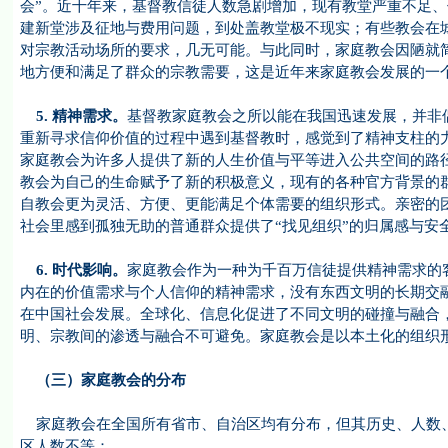
会”。近十年来，基督教信徒人数急剧增加，现有教堂严重不足
建新堂涉及征地与费用问题，到处盖教堂极不现实；有些教会在
对宗教活动场所的要求，几无可能。与此同时，家庭教会因陋就
地方便和满足了群众的宗教需要，这是近年来家庭教会发展的一
5. 精神需求。
基督教家庭教会之所以能在我国迅速发展，并非
重新寻求信仰价值的过程中遇到基督教时，感觉到了精神支柱的
家庭教会为许多人提供了新的人生价值与平等进入公共空间的路
教会为自己的生命赋予了新的积极意义，现有的各种官方背景的
自教会更为灵活、方便、更能满足个体需要的组织形式。亲密的
社会里感到孤独无助的普通群众提供了“找见组织”的归属感与安
6. 时代影响。
家庭教会作为一种为千百万信徒提供精神需求的
内在的价值需求与个人信仰的精神需求，没有东西文明的长期交
在中国社会发展。全球化、信息化促进了不同文明的碰撞与融合
明、宗教间的渗透与融合不可避免。家庭教会是以本土化的组织
（三）家庭教会的分布
家庭教会在全国所有省市、自治区均有分布，但其历史、人数、
区人数不等：