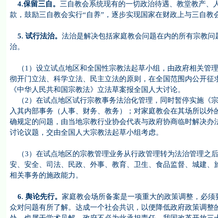
4
.保留三自。
三自教会系统现有的一切政治待遇、教堂教产、
款，鼓励三自教会实行“自养”，逐步实现国家在财政上与三自教
5.
试行法治。
法治是解决包括家庭教会问题在内的所有宗教问
治。
（1）设立试点地区和全国性宗教法起草小组，由政府相关管理
彻开门立法、科学立法、民主立法的原则，在全国范围内公开征
《中华人民共和国宗教法》立法草案报全国人大讨论。
（2）在试点地区试行宗教事务法治化管理，同时暂停实施《宗
入其内部事务（人事、财务、教务）；对家庭教会在其场所以外
确规定的问题，由当地宗教行业协会代表与政府协商临时解决办
讨论议题，交由全国人大宗教法起草小组考虑。
（3）在试点地区的宗教管理业务从行政管理转为法治管理之后
安、安全、司法、民政、外事、教育、卫生、食品监督、城建、
相关事务的施政能力。
6.
舆论先行。
家庭教会场所备案是一项重大的政策调整，必须
众对问题有所了解。达成一个社会共识，以便降低政府政策调整