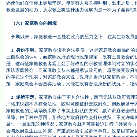
还使他们在信仰上更加坚定。即使有人被关押判刑，出来之后，
教会发展的动力，从宗教上将这种压力理解为是一种为了赢得“属
（六）家庭教会的困境
长期以来，家庭教会一直处在政府的压力之下，在其生存发展的
1.
身份不明。
家庭教会没有合法身份，这是家庭教会面临的的
三自教会的认可，而按照政府的现行政策规定，没有三自教会的
册，这就使家庭教会客观上处于与政府的宗教管理体制对立的状
承认家庭教会，但家庭教会从来都是承认政府的、愿意接受政府
的存在这个现实，对家庭教会来说，政府是否承认家庭教会，不
策，家庭教会不会放弃活动，只能在没有合法身份的状况下，继
2.
场所不定。
家庭教会由于不具合法性，因而无法从政府管理
严格来说都不具有合法性，随时可能被赶走或封杀。但政府基于
家庭教会的活动场所采取了事实上默认的方式，默许家庭教会或
保障。由于种种原因，某些地方政府往往会打破默契，不允许家
聚”。一旦出现这种情况，家庭教会就有可能被迫进行户外聚会
会与政府发生正面冲突，严重的还会引发群体事件。这是目前家