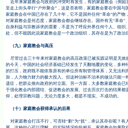
近年来家庭教会与政府的冲突时有发生，有的家庭教会（例如北
至走上街头举行“户外聚会”，这是否表明，家庭教会要在中国与
家庭教会在中国已存在了几十年，它不是国外任何“革命”的产物
对家庭教会是何态度，家庭教会都会继续存在。国外有无“革命”
自身利益与宗教诉求的需要，不是为了呼应外界任何个人、组织
处，但不能因此说家庭教会是一个政治组织，其存在是为了政治
（九）家庭教会与高压
尽管过去三十年来对家庭教会的高压政策已被实践证明是无效的
的今天，中国的社会经济基础已经发生了天翻地覆的变化，多种
的打压，政府既不能依靠原有的单位所有制管理体系，又无法利
加，人力物力财力的极大投入。但这种治标不治本的做法只能一
遗症，把群众推向政府的对立面。另一方面，大多数家庭教会已
于强化教会内部团结、促进教会的发展。过去历次打击的结果都
仰，处理宗教问题，无论力度多大，都是不现实、不成功的。
（十）家庭教会获得承认的后果
对家庭教会打压不行，可否转“剿”为“抚”，承认其存在呢？有
展。这种担心可以理解，但实际情况恰恰相反，家庭教会如果取得