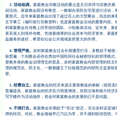
3.
活动低调。
家庭教会宗教活动的重点是主日崇拜与宗教庆典
训活动。家庭教会因没有教堂，一般都在居民住宅里进行活动，
重形式。近年来家庭教会出现了超过百人的大型聚会，但总的来
文字事工（编印发行宗教资料）也是家庭教会活动的重要内容。
村家庭教会在传教上经常组织团队、小组集体活动。近年来，家
甚至派人到境外传教。凭借着雄厚的社会资本与经济资本。家庭
益服务的途径，希望在社会公共领域发挥更大的作用。
4. 管理严格。
农村家庭教会过去长期遭受打压，多数处于秘密
较普遍，个别教会还存在类似中国民间社会秘密结社的管理模式
督教本身的教会治理理念的普及，农村家庭教会内部管理的民主
理的规范化、民主化，一般都建立了比较规范的内部民主监督机
督。
5. 经费自立。
家庭教会的经济来源主要靠教徒的奉献（按照圣
普遍提高，家庭教会的经济实力明显增强，东部沿海和南方经济
写字楼作为活动场所，资金对家庭教会的发展的已不是问题。
6.
不惧打击。
家庭教会长期处于“非法”状态，无论农村还是
押的经历。对此，教会领袖早已习以为常，并不感到惊讶恐惧。