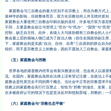
会，反而只能刺激家庭教会更快的发展。
家庭教会与三自教会的最大区别不在宗教上，而在办教方式上。
派神学的影响，但就整体而言，双方在宗教信仰上并无绝对差别
家庭教会大量使用三自教会印刷出版的圣经，许多地方双方基层
不同，主要是教会创立与管理上“官办”与“民办”、“国营”与“民
控制，缺乏自主性。此外，各级人大与政协都有三自教会的人士
教会最上层的领袖人物已成为了政治人物（担任全国政协副主席
下，家庭教会则是实践“自治、自传、自养”三自原则的群众自办
组织，而不是宗教意义上的教会，因此不愿加入三自教会。家庭教
（五）家庭教会与邪教
世界各地的基督教内经常会有新兴教派出现，也会有人以基督教
流。在国内，家庭教会虽然在法律上没有登记注册，在政治上不
庭教会是性质完全不同的两个概念。当社会中正常的宗教需求不
统教义的家庭教会实行打压禁止，恰恰为“邪教”的滋生、发展，
在未被政府认可的情况下也是坚决反对和抵制异端，邪教的；一
（六）家庭教会与“宗教生态平衡”