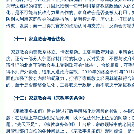
为守法遵纪的模范，并因此抵制一切想利用基督教搞政治的人的
化，是不可能与反政府力量合作的。家庭教会是否会被人利用，
防别人利用家庭教会的战略措施，是明智之举。历史上，打压是
传教、发展；而一旦得到官方的政治认可与支持后，反而会将精
（十一）家庭教会与合法化
家庭教会内部派别林立、情况复杂。主张与政府对话，申请合法身
度。还有一部分人宁愿保持目前的状态，反对妥协，不愿与政府有
请登记的北京守望教会并未受到政府的“优待”， 恰恰相反，守
得不到户外聚会，结果又遭政府驱散。2010年的洛桑事件与20
面也加强了教会内部的凝聚力，打消了家庭教会轻易就能获得合
的，至于是否能够合法化，主要取决于政府，而不取决于家庭教
（十二）家庭教会与《宗教事务条例》
《宗教事务条例》旨在通过行政手段强化对宗教的控制，在指导
题；在法理上存在违犯宪法原则、以下位法代行上位法的问题；
题，“先天不足”，《宗教事务条例》出台后，宗教领域中的老问
府管理部门面临的各种问题上，《宗教事务条例》形同虚设，是