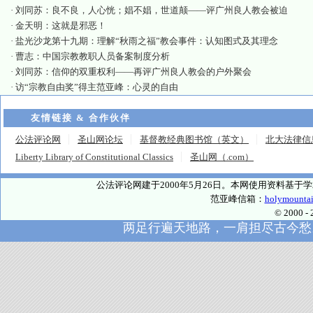
·
刘同苏：良不良，人心恍；娼不娼，世道颠——评广州良人教会被迫
·
金天明：这就是邪恶！
·
盐光沙龙第十九期：理解“秋雨之福”教会事件：认知图式及其理念
·
曹志：中国宗教教职人员备案制度分析
·
刘同苏：信仰的双重权利——再评广州良人教会的户外聚会
·
访“宗教自由奖”得主范亚峰：心灵的自由
友情链接 & 合作伙伴
公法评论网
圣山网论坛
基督教经典图书馆（英文）
北大法律信
Liberty Library of Constitutional Classics
圣山网（.com）
公法评论网建于2000年5月26日。本网使用资料基
范亚峰信箱：
holymounta
© 2000
两足行遍天地路，一肩担尽古今愁