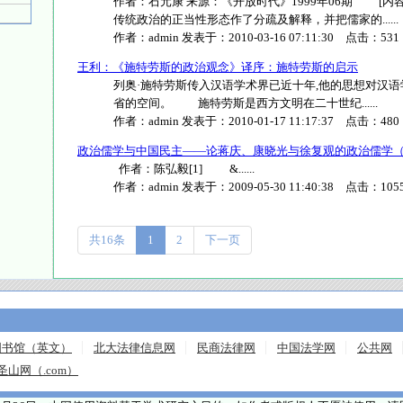
作者：石元康 来源：《开放时代》1999年06期 [内
传统政治的正当性形态作了分疏及解释，并把儒家的......
作者：
admin
发表于：
2010-03-16 07:11:30
点击：
531
王利：《施特劳斯的政治观念》译序：施特劳斯的启示
列奥·施特劳斯传入汉语学术界已近十年,他的思想对汉语
省的空间。 施特劳斯是西方文明在二十世纪......
作者：
admin
发表于：
2010-01-17 11:17:37
点击：
480
政治儒学与中国民主——论蒋庆、康晓光与徐复观的政治儒学
作者：陈弘毅[1] &......
作者：
admin
发表于：
2009-05-30 11:40:38
点击：
105
共16条
1
2
下一页
图书馆（英文）
北大法律信息网
民商法律网
中国法学网
公共网
圣山网（.com）