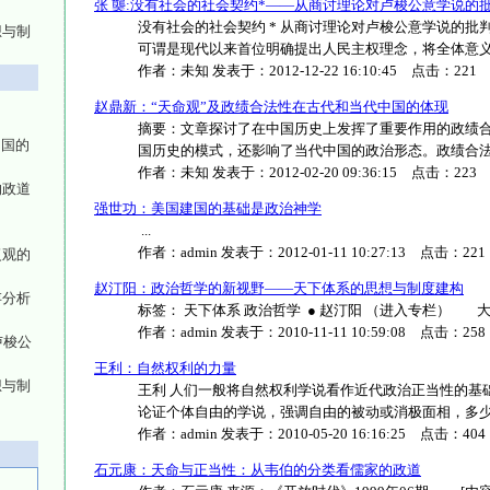
张 龑:没有社会的社会契约*——从商讨理论对卢梭公意学说的
没有社会的社会契约 * 从商讨理论对卢梭公意学说的批判性重
想与制
可谓是现代以来首位明确提出人民主权理念，将全体意义上的人
作者：
未知
发表于：
2012-12-22 16:10:45
点击：
221
赵鼎新：“天命观”及政绩合法性在古代和当代中国的体现
摘要：文章探讨了在中国历史上发挥了重要作用的政绩
中国的
国历史的模式，还影响了当代中国的政治形态。政绩合法性有
作者：
未知
发表于：
2012-02-20 09:36:15
点击：
223
的政道
强世功：美国建国的基础是政治神学
...
作者：
admin
发表于：
2012-01-11 10:27:13
点击：
221
复观的
赵汀阳：政治哲学的新视野——天下体系的思想与制度建构
存分析
标签： 天下体系 政治哲学 ● 赵汀阳 （进入专栏） 大家好
作者：
admin
发表于：
2010-11-11 10:59:08
点击：
258
卢梭公
王利：自然权利的力量
想与制
王利 人们一般将自然权利学说看作近代政治正当性的基
论证个体自由的学说，强调自由的被动或消极面相，多少忽视了
作者：
admin
发表于：
2010-05-20 16:16:25
点击：
404
石元康：天命与正当性：从韦伯的分类看儒家的政道