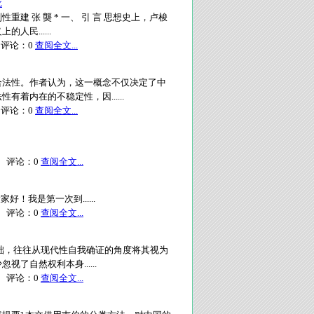
批
建 张 龑 * 一、 引 言 思想史上，卢梭
民......
评论：
0
查阅全文...
合法性。作者认为，这一概念不仅决定了中
着内在的不稳定性，因......
评论：
0
查阅全文...
评论：
0
查阅全文...
！我是第一次到......
评论：
0
查阅全文...
础，往往从现代性自我确证的角度将其视为
自然权利本身......
评论：
0
查阅全文...