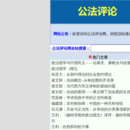
网站公告：
欢迎访问公法评论网。浏览旧站请
公法评论网全站搜索：
热门文章
政治儒学与中国民主——论蒋庆、康晓光与徐
政治儒学（陈弘
朱苏力：从契约理论到社会契约理论
谢文郁：自由概念--从柏拉图到齐克果
谢文郁：当代西方民主体制的基础问题
谢文郁：自由的困境——奥古斯丁自由观的生
范亚峰：寻求宪政中华的正当性根基
储建国：非对称协商：中国的一种共和传统
石元康：天命与正当性：从韦伯的分类看儒家
王利：《施特劳斯的政治观念》译序：施特劳
示
王利：自然权利的力量