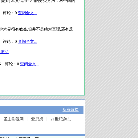
容提要] 本文借用韦伯的分类方法，对中国的
评论：
0
查阅全文...
学术界很有教益,但并不是绝对真理,还有反
评论：
0
查阅全文...
（陈弘
5
评论：
0
查阅全文...
所有链接
|
圣山影视网
爱思想
21世纪杂志