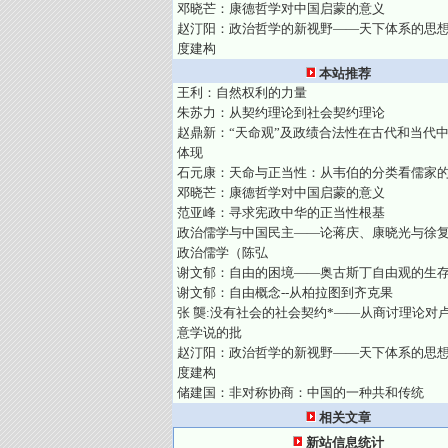
邓晓芒：康德哲学对中国启蒙的意义
赵汀阳：政治哲学的新视野——天下体系的思
度建构
本站推荐
王利：自然权利的力量
朱苏力：从契约理论到社会契约理论
赵鼎新：“天命观”及政绩合法性在古代和当代
体现
石元康：天命与正当性：从韦伯的分类看儒家
邓晓芒：康德哲学对中国启蒙的意义
范亚峰：寻求宪政中华的正当性根基
政治儒学与中国民主——论蒋庆、康晓光与徐
政治儒学（陈弘
谢文郁：自由的困境——奥古斯丁自由观的生
谢文郁：自由概念--从柏拉图到齐克果
张 龑:没有社会的社会契约*——从商讨理论对
意学说的批
赵汀阳：政治哲学的新视野——天下体系的思
度建构
储建国：非对称协商：中国的一种共和传统
相关文章
新站信息统计