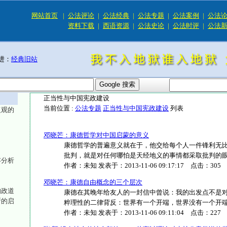
网站首页
|
公法评论
|
公法经典
|
公法专题
|
公法案例
|
公法
资料下载
|
西语资源
|
公法史论
|
公法时评
|
公法
进：
经典旧站
正当性与中国宪政建设
当前位置 :
公法专题
正当性与中国宪政建设
列表
复观的
邓晓芒：康德哲学对中国启蒙的意义
康德哲学的普遍意义就在于，他交给每个人一件锋利无
批判，就是对任何哪怕是天经地义的事情都采取批判的眼光，
存分析
作者：
未知
发表于：
2013-11-06 09:17:17
点击：
305
邓晓芒：康德自由概念的三个层次
的政道
康德在其晚年给友人的一封信中曾说：我的出发点不是
斯的启
粹理性的二律背反：世界有一个开端，世界没有一个开端，等
作者：
未知
发表于：
2013-11-06 09:11:04
点击：
227