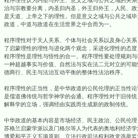
程序理性认为内圣与外王、意义之域与公共之域的关系
治与宗教要分离，内圣归内圣，外王归外王，人民、政
是天道、上帝之下的理性。但是意义之域与公共之域毕
政道，中道与政道在生活世界之中合而为一。
程序理性对于天人关系、个体与社会关系以及身心关系
了启蒙理性的理性与进化两个观念，采进化理性的态度
程序理性是理性与悟性的合一。程序理性要处理规则与
一种超越事实与价值、自然法与实在法二元对立的可能
德两行、民主与法治互动平衡的整体性法治秩序。
程序理性的正当性，是中华政道的公民伦理的正当性论
是儒道佛传统与哲学神学的会通。程序理性对于旧传统
解释学的立场，强调经由实践而生成新的政制传统。
中华政道的基本内容是市场经济、民主政治、公民伦理
苏格兰启蒙学派以及门格尔等人为代表的奥地利经济学
博爱和平正义五项原则、立法行政司法权利政党选举监