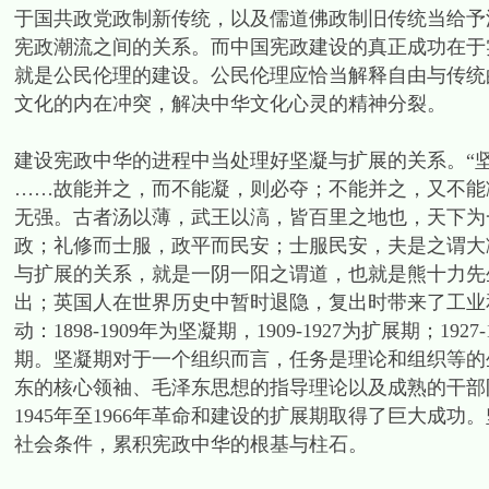
于国共政党政制新传统，以及儒道佛政制旧传统当给予
宪政潮流之间的关系。而中国宪政建设的真正成功在于
就是公民伦理的建设。公民伦理应恰当解释自由与传统
文化的内在冲突，解决中华文化心灵的精神分裂。
建设宪政中华的进程中当处理好坚凝与扩展的关系。“坚
……故能并之，而不能凝，则必夺；不能并之，又不能
无强。古者汤以薄，武王以滈，皆百里之地也，天下为
政；礼修而士服，政平而民安；士服民安，夫是之谓大
与扩展的关系，就是一阴一阳之谓道，也就是熊十力先
出；英国人在世界历史中暂时退隐，复出时带来了工业
动：1898-1909年为坚凝期，1909-1927为扩展期；19
期。坚凝期对于一个组织而言，任务是理论和组织等的生长
东的核心领袖、毛泽东思想的指导理论以及成熟的干部
1945年至1966年革命和建设的扩展期取得了巨大成
社会条件，累积宪政中华的根基与柱石。