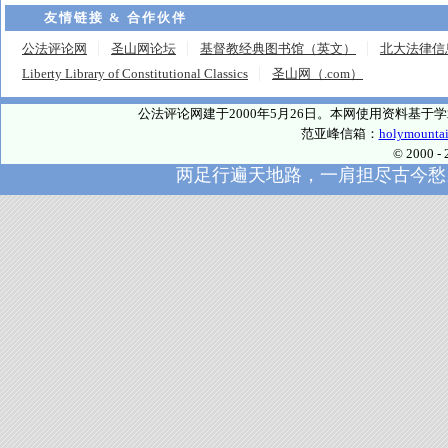
友情链接 & 合作伙伴
公法评论网
圣山网论坛
基督教经典图书馆（英文）
北大法律信
Liberty Library of Constitutional Classics
圣山网（.com）
公法评论网建于2000年5月26日。本网使用资料基
范亚峰信箱：
holymounta
© 2000
两足行遍天地路，一肩担尽古今愁