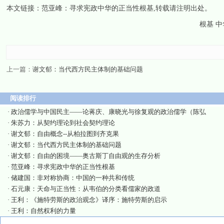
本文链接：
范亚峰：寻求宪政中华的正当性根基
,转载请注明出处。
根基 中
上一篇：
谢文郁：当代西方民主体制的基础问题
阅读排行
·
政治儒学与中国民主——论蒋庆、康晓光与徐复观的政治儒学（陈弘
·
朱苏力：从契约理论到社会契约理论
·
谢文郁：自由概念--从柏拉图到齐克果
·
谢文郁：当代西方民主体制的基础问题
·
谢文郁：自由的困境——奥古斯丁自由观的生存分析
·
范亚峰：寻求宪政中华的正当性根基
·
储建国：非对称协商：中国的一种共和传统
·
石元康：天命与正当性：从韦伯的分类看儒家的政道
·
王利：《施特劳斯的政治观念》译序：施特劳斯的启示
·
王利：自然权利的力量