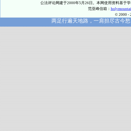
公法评论网建于2000年5月26日。本网使用资料基
范亚峰信箱：
holymounta
© 2000
两足行遍天地路，一肩担尽古今愁