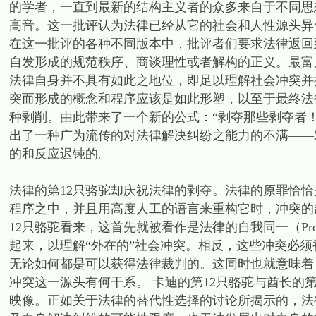
的学者，一直到最新的结构主义者的众多来自于不同思
高音。这一批评认为法律已经从它的社会和人性源头异
在这一批评的各种不同版本中，批评者们要求法律返回
自发形成的规范秩序、商谈理性或者解构的正义。最富启发
法律自身并不具有如此之地位，即足以理解社会冲突并
突而形成的概念和程序应该是如此形塑，以至于最终法
种剥削。由此带来了一个新的公式：“剥夺那些剥夺者！将冲
出了一种广为流传的对法律解决纠纷之能力的不满——
的和反应迟钝的。
法律的第12只骆驼却庆祝法律的剥夺。法律的原罪恰
程序之中，并且用高度人工的语言来重构它时，冲突的
12只骆驼看来，这首先就被看作是法律的自我同一（Propr
起来，以理解“外在的”社会冲突。相反，这些冲突必
无论如何都是可以获得法律裁判的。这同时也就意味着，司法裁
冲突这一源头有何干系。 卡迪的第12只骆驼与酋长的
映像。正如关于法律的替代性选择的讨论所揭示的，法