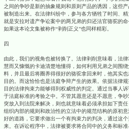
之间的争吵是新的抽象规则和原则产品的诱因，这些产
被制造出来。在法律纠纷中，参与各方牺牲了时间、精
就是安拉对遗产争讼案中的两兄弟的归还法官骆驼的命
如果这本论文集被称作“剥削正义”也同样精彩。
四
由此，我们的视角也被转换了。法律剥削意味着，法律
慧而又慷慨的卡迪清楚地懂得，如何利用兄弟之间围绕
料，并且最后将圈养得很好的骆驼拿回来时，他其实也
目的。而这恰恰也是法庭争辩产生的效果。依据法律规
目的法律拘束力能够得到权威性的判定。通过当事人诉
于法庭标准的考验之中。不管其愿意还是不愿意，争吵
突放入到法院来解决，则也就意味着必须承担如下责任
组织内部的规则和政治性的立法中的规范结构的原初意
好的道路，它要求做出一个有拘束力的判决，通过这个
来。在诉讼程序中，法律被要求将合同中的义务和标准