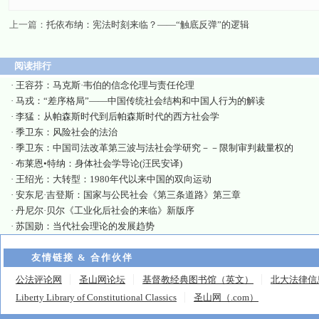
上一篇：
托依布纳：宪法时刻来临？——“触底反弹”的逻辑
阅读排行
·
王容芬：马克斯·韦伯的信念伦理与责任伦理
·
马戎：“差序格局”——中国传统社会结构和中国人行为的解读
·
李猛：从帕森斯时代到后帕森斯时代的西方社会学
·
季卫东：风险社会的法治
·
季卫东：中国司法改革第三波与法社会学研究－－限制审判裁量权的
·
布莱恩•特纳：身体社会学导论(汪民安译)
·
王绍光：大转型：1980年代以来中国的双向运动
·
安东尼·吉登斯：国家与公民社会《第三条道路》第三章
·
丹尼尔·贝尔《工业化后社会的来临》新版序
·
苏国勋：当代社会理论的发展趋势
友情链接 & 合作伙伴
公法评论网
圣山网论坛
基督教经典图书馆（英文）
北大法律信
Liberty Library of Constitutional Classics
圣山网（.com）