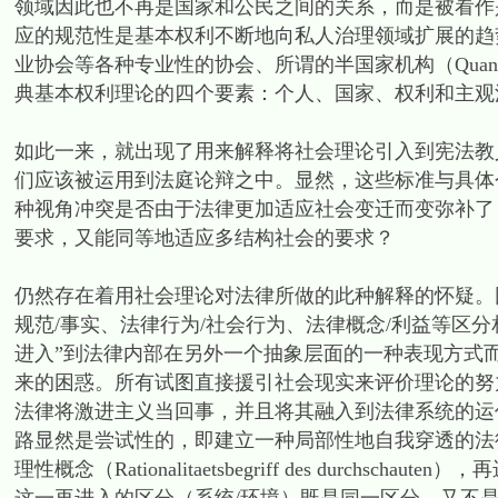
领域因此也不再是国家和公民之间的关系，而是被看作
应的规范性是基本权利不断地向私人治理领域扩展的趋
业协会等各种专业性的协会、所谓的半国家机构（Qua
典基本权利理论的四个要素：个人、国家、权利和主观
如此一来，就出现了用来解释将社会理论引入到宪法教
们应该被运用到法庭论辩之中。显然，这些标准与具体
种视角冲突是否由于法律更加适应社会变迁而变弥补了
要求，又能同等地适应多结构社会的要求？
仍然存在着用社会理论对法律所做的此种解释的怀疑。
规范/事实、法律行为/社会行为、法律概念/利益等区分
进入”到法律内部在另外一个抽象层面的一种表现方式
来的困惑。所有试图直接援引社会现实来评价理论的努
法律将激进主义当回事，并且将其融入到法律系统的运
路显然是尝试性的，即建立一种局部性地自我穿透的法
理性概念（Rationalitaetsbegriff des durchschauten），