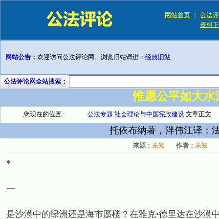
网站首页
|
公法评
资料下
网站公告：
欢迎访问公法评论网。浏览旧站请进：
经典旧站
公法评论网全站搜索：
惟愿公平如大水
您现在的位置 :
公法专题
社会理论与中国宪政建设
文章正文
托依布纳著，泮伟江译：法
来源：
未知
作者：
未知
*
一
是沙漠中的绿洲还是海市蜃楼？在雅克•德里达在沙漠