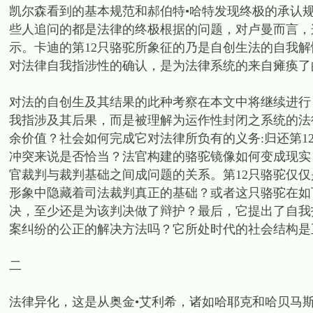
凯尔森看到的基本规范和郝伯特•哈特发现终极的承认
些人追问的都是法律的终极根据的问题，对卢曼而言，
示。卡迪的第12只骆驼所象征的乃是自创生法的自我
对法律自我指涉性的确认，是为法律系统的来自瘫痪了
对法的自创生及其结果的此种考察在本文中将继续进行
我指涉及其后果，而是被理解为运作性封闭之系统的法
余价值？社会如何完成它对法律所负有的义务:归还第1
冲突来说是否恰当？法官构建的骆驼镜像如何变成现实
官裁判与裁判基础之间成问题的关系。第12只骆驼仅
形象中隐藏着司法裁判真正的基础？或者这只骆驼在如
决，至少还是为该判决做了辩护？最后，它提出了自我
案纠纷的公正的解决方法吗？它所处时代的社会结构是
二
法律异化，这是从奥金•艾利希，诸如哈耶克和哈贝马