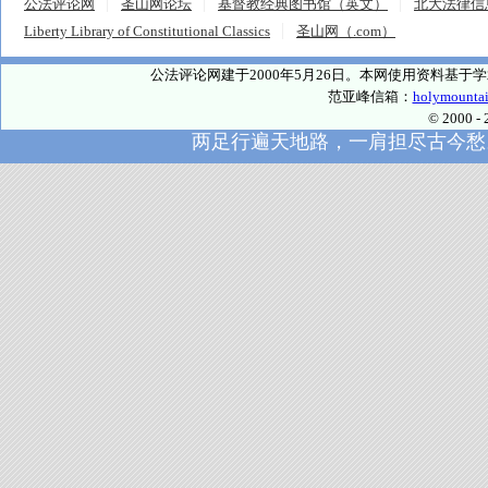
公法评论网
圣山网论坛
基督教经典图书馆（英文）
北大法律信
Liberty Library of Constitutional Classics
圣山网（.com）
公法评论网建于2000年5月26日。本网使用资料基
范亚峰信箱：
holymounta
© 2000
两足行遍天地路，一肩担尽古今愁