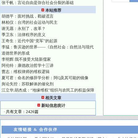
张千帆：言论自由是弥合社会分裂的基础
本站推荐
胡德平：面对挑战，戳破谎言
林柏仪：台湾的社会运动与民主
谢无愿：永别了，改革？
季卫东：法律程序的意义
王奇生：近代中国“党军”的起源
李猛：鲁滨逊的世界——《自然社会：自然法与现代
道德世界的形成
李明辉:我不接受大陆新儒家
阿伦特：康德政治哲学十三讲
曹志：维权律师的维权逻辑
夏可君：命名的修辞学分析：阿Q及其可能的镜像
舆论失控：苏联解体的催化剂
江立华,胡杰成：“地缘维权”组织与农民工的权益保障
相关文章
新站信息统计
· 共有文章：2426篇
友情链接 & 合作伙伴