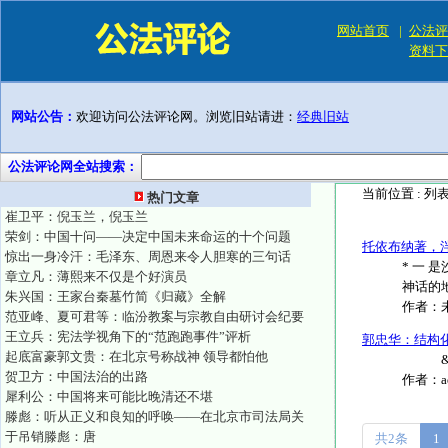
网站首页
|
公法评
资料下
网站公告：
欢迎访问公法评论网。浏览旧站请进：
经典旧站
公法评论网全站搜索：
当前位置 :
列
热门文章
崔卫平：倪玉兰，倪玉兰
荣剑：中国十问——决定中国未来命运的十个问题
托依布纳著，
惊出一身冷汗：毛泽东、周恩来令人胆寒的三句话
* 一
章立凡：薄熙来不仅是个好演员
神话的
朱兴国：王家台秦墓竹简《归藏》全解
作者：
范亚峰、夏可君等：临汾教案与宗教自由研讨会纪要
王立兵：宪法学视角下的“范跑跑事件”评析
郭忠华：结构
起底富豪郭文贵：在北京号称战神 领导都怕他
&n..
贺卫方：中国法治的出路
作者：
犀利公：中国将来可能比晚清还不堪
滕彪：听从正义和良知的呼唤——在北京市司法局关
于吊销滕彪：唐
共2条
1