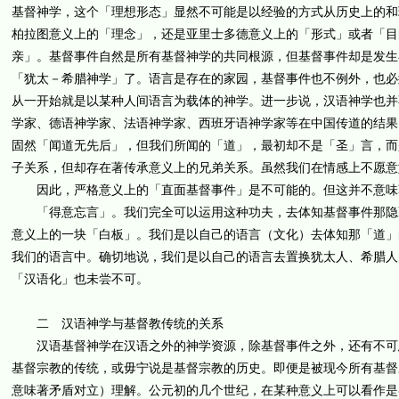
基督神学，这个「理想形态」显然不可能是以经验的方式从历史上的和
柏拉图意义上的「理念」，还是亚里士多德意义上的「形式」或者「目
亲」。基督事件自然是所有基督神学的共同根源，但基督事件却是发生
「犹太－希腊神学」了。语言是存在的家园，基督事件也不例外，也必
从一开始就是以某种人间语言为载体的神学。进一步说，汉语神学也并
学家、德语神学家、法语神学家、西班牙语神学家等在中国传道的结果
固然「闻道无先后」，但我们所闻的「道」，最初却不是「圣」言，而
子关系，但却存在著传承意义上的兄弟关系。虽然我们在情感上不愿意
因此，严格意义上的「直面基督事件」是不可能的。但这并不意味著
「得意忘言」。我们完全可以运用这种功夫，去体知基督事件那隐藏
意义上的一块「白板」。我们是以自己的语言（文化）去体知那「道」
我们的语言中。确切地说，我们是以自己的语言去置换犹太人、希腊人
「汉语化」也未尝不可。
二 汉语神学与基督教传统的关系
汉语基督神学在汉语之外的神学资源，除基督事件之外，还有不可忽
基督宗教的传统，或毋宁说是基督宗教的历史。即便是被现今所有基督
意味著矛盾对立）理解。公元初的几个世纪，在某种意义上可以看作是