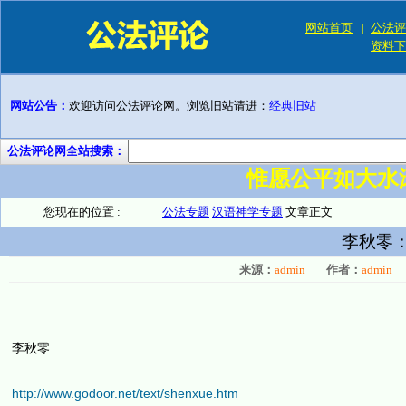
网站首页
|
公法评
资料下
网站公告：
欢迎访问公法评论网。浏览旧站请进：
经典旧站
公法评论网全站搜索：
惟愿公平如大水
您现在的位置 :
公法专题
汉语神学专题
文章正文
李秋零
来源：
admin
作者：
admin
李秋零
http://www.godoor.net/text/shenxue.htm