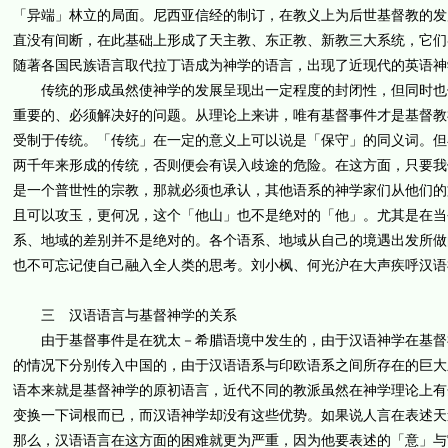
「异端」林立的局面。尼西亚信经的制订，在教义上为后世基督教的发
直没有间断，在此基础上形成了天主教、东正教、新教三大系统，它们
随著各国民族语言取代拉丁语成为神学的语言，出现了近现代的英语神
传统的形成虽然使神学的发展呈现出一定程度的封闭性，但同时也保
重要的、必须解决好的问题。从理论上来讲，唯有基督事件才是基督教
受制于传统。「传统」在一定的意义上可以说是「保守」的同义词。但
两千年来形成的传统，否则便会有误入歧途的危险。在这方面，只要我
是一个普世性的宗教，那就必须也承认，其他语系的神学家们从他们的
且可以攻玉，更何况，这个「他山」也不是绝对的「他」。尤其是在当
系、地域的差别并不是绝对的。各个语系、地域从自己的境遇出发所做
也不可忘记使自己融入全人类的思考。刘小枫、何光沪在大声疾呼汉语
三 汉语语言与基督神学的关系
由于基督事件是在犹太－希腊语境中发生的，由于汉语神学在基督神
的情况下分别传入中国的，由于汉语语系与印欧语系之间所存在的巨大
语本来就是基督神学的原初语言，近代不同的教派虽然在神学理论上有
变换一下词根而已，而汉语神学却没有这些优势。如果说人言在表述天
那么，汉语语言在这方面的困难就更为严重，因为他要表述的「意」与