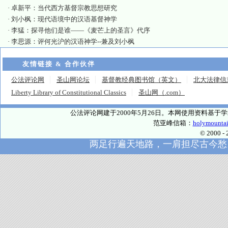
·
卓新平：当代西方基督宗教思想研究
·
刘小枫：现代语境中的汉语基督神学
·
李猛：探寻他们是谁——《麦芒上的圣言》代序
·
李思源：评何光沪的汉语神学--兼及刘小枫
友情链接 & 合作伙伴
公法评论网
圣山网论坛
基督教经典图书馆（英文）
北大法律信
Liberty Library of Constitutional Classics
圣山网（.com）
公法评论网建于2000年5月26日。本网使用资料基
范亚峰信箱：
holymounta
© 2000
两足行遍天地路，一肩担尽古今愁