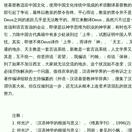
使基督教适应中国文化，使用中国文化传统中现成的术语翻译基督教的
部引起了争论，最终以教皇的禁令告终。平心而论，教皇的禁令并不是
Deus之间的差距几乎是无法敉平的。用它来翻译Deus，虽然只不
造诣和语言造诣的会众，即便是以神学思维为职业的神学家，有时也不
引，力陈中国古代典籍中有多少处谈到过「上帝」，试图证明中国人早
忧。其实，即便不将Deus译作「上帝」，而译作「神」、「天主」
通的地步。天主教是一套言说系统，新教是一套言说系统，人文学界又
其是，互不统一。你坚持说「若望」，我偏说「约翰」；你说「保禄」
到了如果不加注西文，大家就无法交流的地步。这个状况如不改变，汉
必须尽快解决的一个问题。值得庆幸的是，汉语神学界的一些有识之士
著作编译组联合主持编纂的《外语－汉语基督教神学辞典》，搜集了汉
谓功莫大矣。但仅仅做到这一步，还无法从根本上改变术语混乱的状况
努力。
注释：
1. 何光沪，〈汉语神学的根据与意义〉，《维真学刊》，1996(2)
2. 何光沪，〈汉语神学的根据与意义〉，同前；参见刘小枫，〈现代