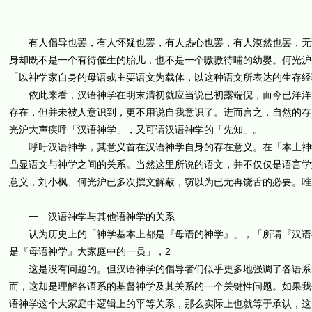
有人倡导也罢，有人怀疑也罢，有人热心也罢，有人漠然也罢，无论
身却既不是一个有待催生的胎儿，也不是一个嗷嗷待哺的幼婴。何光沪
「以神学家自身的母语或主要语文为载体，以这种语文所表达的生存经
依此来看，汉语神学在明末清初就应当说已初露端倪，而今已洋洋大
存在，但并未被人意识到，更不用说自我意识了。进而言之，自然的存
光沪大声疾呼「汉语神学」，又可谓汉语神学的「先知」。
呼吁汉语神学，其意义首在汉语神学自身的存在意义。在「本土神学
凸显语文与神学之间的关系。当然这里所说的语文，并不仅仅是语言学
意义，刘小枫、何光沪已多次撰文解蔽，窃以为已无再饶舌的必要。唯
一 汉语神学与其他语神学的关系
认为历史上的「神学基本上都是『母语的神学』」，「所谓『汉语神
是『母语神学』大家庭中的一员」，2
这是没有问题的。但汉语神学的倡导者们似乎更多地强调了各语系的
而，这却是理解各语系的基督神学及其关系的一个关键性问题。如果我
语神学这个大家庭中逻辑上的平等关系，那么实际上也就等于承认，这