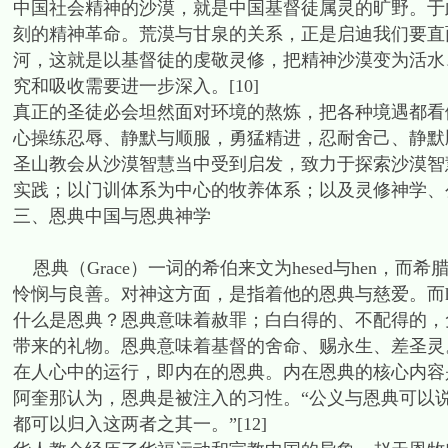
中国社会精神的沙漠，就是中国基督徒属灵的旷野。于
刻的精神革命。荒漠与甘泉的关系，正是启迪我们要直
河，这就是以基督徒的虔敬灵修，把精神沙漠变为活水
究和吸收需要进一步深入。[10]
真正的圣徒必会坦然面对环境的熬炼，把各种境遇都看
心操练忍辱、静默与顺服，勇猛精进，忍耐舍己、静默
圣山教会从沙漠智慧当中受到启发，致力于探索沙漠智
实践；以门训体系为中心的牧养体系；以及灵修神学、
三、恩典中国与恩典神学
恩典（Grace）一词的希伯来文为hesed与hen，而希腊文为c
怜悯与良善。对神这方面，是指着他的恩典与慈爱。而he
什么是恩典？恩典意味着赦罪；白白得的、不配得的，
带来的礼物。恩典意味着基督的舍命、赐永生、差圣灵
在人心中的运行，即内在的恩典。内在恩典的核心内容
阿奎那认为，恩典是被注入的习性。“公义与恩典可以
都可以归入这两者之其一。”[12]