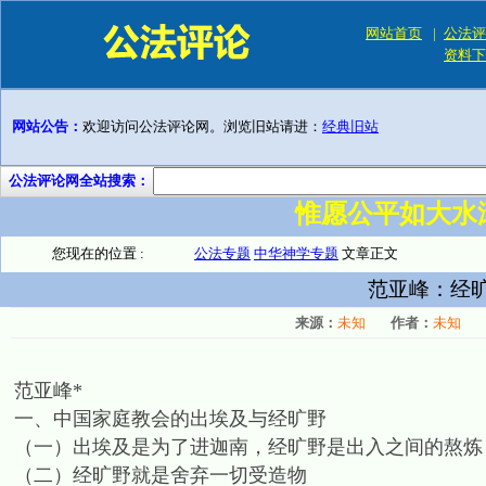
网站首页
|
公法评
资料下
网站公告：
欢迎访问公法评论网。浏览旧站请进：
经典旧站
公法评论网全站搜索：
惟愿公平如大水
您现在的位置 :
公法专题
中华神学专题
文章正文
范亚峰：经
来源：
未知
作者：
未知
范亚峰*
一、中国家庭教会的出埃及与经旷野
（一）出埃及是为了进迦南，经旷野是出入之间的熬炼
（二）经旷野就是舍弃一切受造物