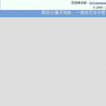
范亚峰信箱：
holymounta
© 2000
两足行遍天地路，一肩担尽古今愁