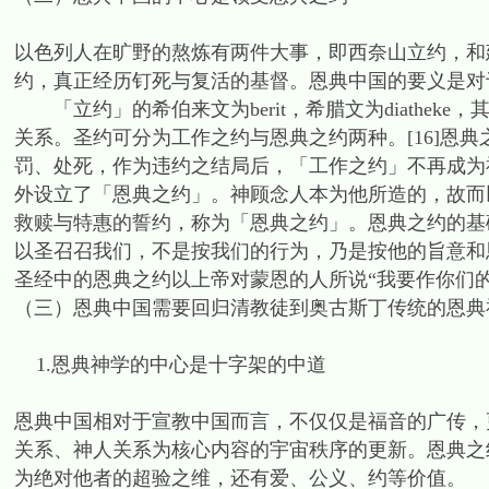
以色列人在旷野的熬炼有两件大事，即西奈山立约，和
约，真正经历钉死与复活的基督。恩典中国的要义是对
「立约」的希伯来文为berit，希腊文为diatheke，其
关系。圣约可分为工作之约与恩典之约两种。[16]恩
罚、处死，作为违约之结局后，「工作之约」不再成为
外设立了「恩典之约」。神顾念人本为他所造的，故而
救赎与特惠的誓约，称为「恩典之约」。恩典之约的基
以圣召召我们，不是按我们的行为，乃是按他的旨意和恩
圣经中的恩典之约以上帝对蒙恩的人所说“我要作你们
（三）恩典中国需要回归清教徒到奥古斯丁传统的恩典
1.恩典神学的中心是十字架的中道
恩典中国相对于宣教中国而言，不仅仅是福音的广传，
关系、神人关系为核心内容的宇宙秩序的更新。恩典之
为绝对他者的超验之维，还有爱、公义、约等价值。