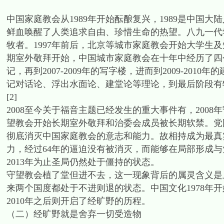
中国家庭教会从1989年开始酝酿复兴，1989是中国
鲜血唤醒了人类追求自由、珍惜生命的热望。八九一代
牧者。1997年前后，北京等城市家庭教会开始大学生及知
期室外敬拜开始，中国城市家庭教会在十年中经历了四个焦点的
记，再到2007-2009年的写字楼，进而到2009-20
记对话论、浮出水面论、建堂论等理论，到最后阶段有
[2]
2008至今关于福音主题已经发生的重大事件有，2008年
望教会开始长期室外敬拜和治委会成员被长期软禁。党国
彻底消灭中国家庭教会的意志和能力。故相持成为最真
力，经过64年的逼迫没有被消灭，而能够在局部形成
2013年为止圣局仍然处于僵持的状态。
守望教会植了堂但进不去，这一现象背后的属灵含义是
来两个国度都处于不进则退的状态。中国文化1978年开
2010年之后则开启了经旷野的历程。
（二）经旷野就是舍弃一切受造物