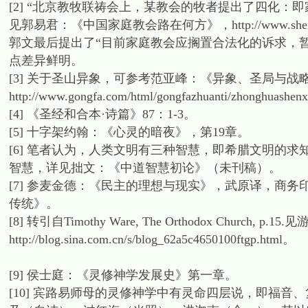
[2] “北京教牧联祷会上，某教会的牧者提出了四化：
见郭易君：《中国家庭教会路在何方》，http://www.shengshan.org
郭文最后提出了“目前家庭教会应搁置合法化的诉求，
点差异鲜明。
[3] 关于圣山异象，可参考范亚峰：《异象、圣局与战略
http://www.gongfa.com/html/gongfazhuanti/zhonghuashen
[4] 《圣经和合本·诗篇》87：1-3。
[5] 十字架约翰：《心灵的暗夜》，第19章。
[6] 笔者认为，人类文明有三种智慧，即希腊文明的
智慧，详见拙文：《中道智慧初论》（未刊稿）。
[7] 参麦金德：《民主的理想与现实》，武原译，商务
传统》。
[8] 转引自Timothy Ware, The Orthodox Ch
http://blog.sina.com.cn/s/blog_62a5c4650100ftgp.html。
[9] 侯士庭：《灵修神学发展史》第一章。
[10] 宾路易师母的灵修神学中有灵命四层说，即福