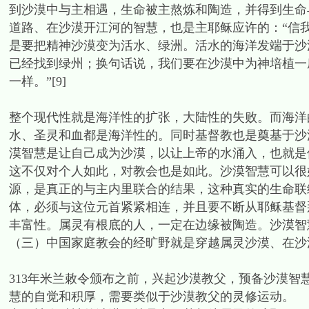
到沙漠中与主相遇，生命被主熬炼和陶造，并得到生命
道路、在沙漠开江河的智慧，也是主耶稣应许的：“信
是要把精神沙漠变为活水、绿洲。活水的海洋发端于沙
已经找到绿州；换句话说，我们要在沙漠中为神培植一
一样。”[9]
整个现代性就是海洋性的扩张，大陆性的失败。而海洋
水、圣灵和血都是海洋性的。同时基督教也是奠基于沙
漠智慧是让自己成为沙漠，以让上帝的水涌入，也就是
这不仅对个人如此，对教会也是如此。沙漠智慧可以很
源，是真正的与主内里联合的结果，这种真实的生命联
体，必须与这位元首紧紧相连，并且要不断从耶稣基督
丰富性。属灵有根底的人，一定在边缘被陶造。沙漠智
（三）中国家庭教会的经旷野就是穿越属灵沙漠、在沙
313年米兰敕令颁布之前，兴起沙漠教父，预备沙漠
慧的自觉和积厚，需要类似于沙漠教父的灵修运动。