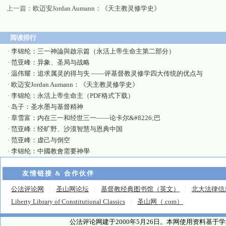
上一篇：
欧迈安Jordan Aumann：《天主教灵修学史》
阅读排行
·
李锦纶：三一神論與啟示篇（永活上帝生命主第二部分）
·
范亚峰：异象、圣局与战略
·
温伟耀：追求属灵的得与失 ——评基督教灵修学四大传统的优点与
·
欧迈安Jordan Aumann：《天主教灵修学史》
·
李锦纶：永活上帝生命主（PDF格式下载）
·
岛子：圣水墨与基督精神
·
章雪富：内在三一和经世三一——论卡尔&#8226;巴
·
范亚峰：经旷野、沙漠智慧与恩典中国
·
范亚峰：虚己与倒空
·
李锦纶：中國教會需要神學
友情链接 & 合作伙伴
公法评论网
圣山网论坛
基督教经典图书馆（英文）
北大法律信
Liberty Library of Constitutional Classics
圣山网（.com）
公法评论网建于2000年5月26日。本网使用资料基