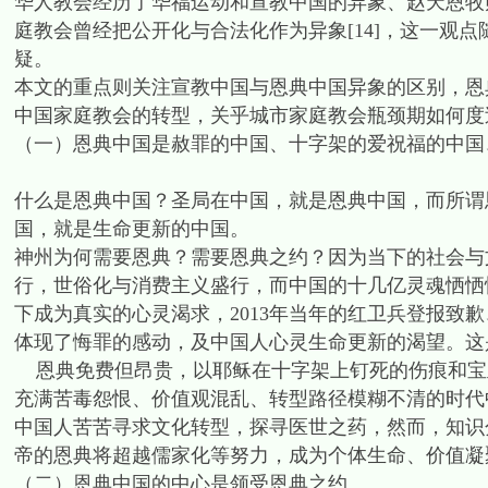
华人教会经历了华福运动和宣教中国的异象、赵天恩牧师
庭教会曾经把公开化与合法化作为异象[14]，这一观
疑。
本文的重点则关注宣教中国与恩典中国异象的区别，恩
中国家庭教会的转型，关乎城市家庭教会瓶颈期如何度
（一）恩典中国是赦罪的中国、十字架的爱祝福的中国
什么是恩典中国？圣局在中国，就是恩典中国，而所谓
国，就是生命更新的中国。
神州为何需要恩典？需要恩典之约？因为当下的社会与
行，世俗化与消费主义盛行，而中国的十几亿灵魂恓恓
下成为真实的心灵渴求，2013年当年的红卫兵登报致歉
体现了悔罪的感动，及中国人心灵生命更新的渴望。这
恩典免费但昂贵，以耶稣在十字架上钉死的伤痕和宝
充满苦毒怨恨、价值观混乱、转型路径模糊不清的时代
中国人苦苦寻求文化转型，探寻医世之药，然而，知识
帝的恩典将超越儒家化等努力，成为个体生命、价值凝
（二）恩典中国的中心是领受恩典之约