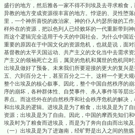
盛行的地方，然后雅各一家不得不到埃及去寻求粮食，
异教的地方变成资源很丰富的地方。悖逆的、灵性堕落
里，一个神所喜悦的政治家、神的仆人约瑟所做的工作
样外在的资源，把以色列人已经败坏的一代重新带到神
而这个逻辑完全适用于今天的中国社会。为什么中国近
重要的原因在于中国文化的资源危机，也就是说，面对
基督教的太平天国运动、共产主义的文化当中去需求资
产主义的领袖死亡之后，属灵的危机和属世的危机同时
出埃及做好了预备。未来我们所要迎接的更大的复兴是
五、六到百分之十，甚至百分之二十。这样一个更大规
整个出埃及的核心叙事。因此，整个中国自然秩序的崩
序的崩坏，各种群体性、自焚事件、杀人事件等等层出
界点。而这些外在的自然秩序和社会秩序危机的解决，
和出埃及的逻辑。进埃及是为了粮食，出埃及是为了自
资源；出埃及是为了自由。因此，中国的摩西先知们和
埃及时为了粮食而进埃及，而是为了奔向自由而出埃及
（一）出埃及是为了进迦南，经旷野是出入之间的熬炼