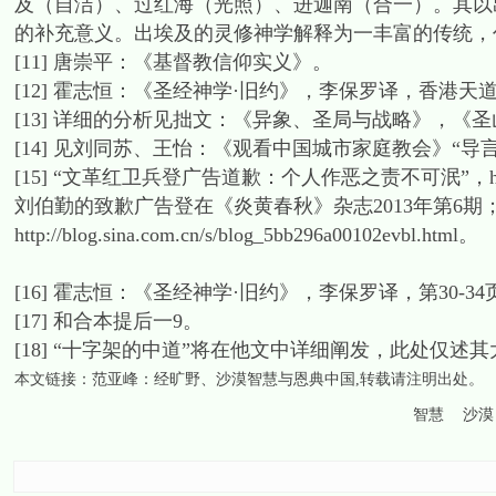
及（自洁）、过红海（光照）、进迦南（合一）。其以
的补充意义。出埃及的灵修神学解释为一丰富的传统，
[11] 唐崇平：《基督教信仰实义》。
[12] 霍志恒：《圣经神学·旧约》，李保罗译，香港天道
[13] 详细的分析见拙文：《异象、圣局与战略》，《
[14] 见刘同苏、王怡：《观看中国城市家庭教会》“导言”
[15] “文革红卫兵登广告道歉：个人作恶之责不可泯”，http://news.si
刘伯勤的致歉广告登在《炎黄春秋》杂志2013年第6期
http://blog.sina.com.cn/s/blog_5bb296a00102evbl.html。
[16] 霍志恒：《圣经神学·旧约》，李保罗译，第30-3
[17] 和合本提后一9。
[18] “十字架的中道”将在他文中详细阐发，此处仅述
本文链接：
范亚峰：经旷野、沙漠智慧与恩典中国
,转载请注明出处。
智慧
沙漠