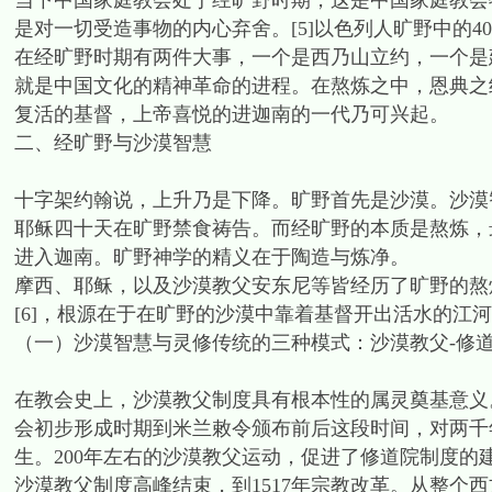
当下中国家庭教会处于经旷野时期，这是中国家庭教会
是对一切受造事物的内心弃舍。[5]以色列人旷野中的
在经旷野时期有两件大事，一个是西乃山立约，一个是
就是中国文化的精神革命的进程。在熬炼之中，恩典之
复活的基督，上帝喜悦的进迦南的一代乃可兴起。
二、经旷野与沙漠智慧
十字架约翰说，上升乃是下降。旷野首先是沙漠。沙漠
耶稣四十天在旷野禁食祷告。而经旷野的本质是熬炼，
进入迦南。旷野神学的精义在于陶造与炼净。
摩西、耶稣，以及沙漠教父安东尼等皆经历了旷野的熬
[6]，根源在于在旷野的沙漠中靠着基督开出活水的江
（一）沙漠智慧与灵修传统的三种模式：沙漠教父-修道
在教会史上，沙漠教父制度具有根本性的属灵奠基意义
会初步形成时期到米兰敕令颁布前后这段时间，对两千
生。200年左右的沙漠教父运动，促进了修道院制度的
沙漠教父制度高峰结束，到1517年宗教改革。从整个