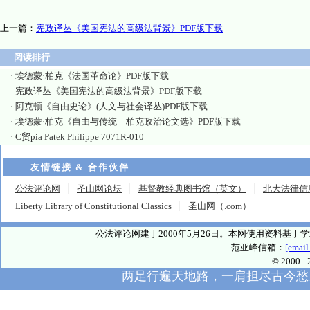
上一篇：
宪政译丛《美国宪法的高级法背景》PDF版下载
阅读排行
·
埃德蒙·柏克《法国革命论》PDF版下载
·
宪政译丛《美国宪法的高级法背景》PDF版下载
·
阿克顿《自由史论》(人文与社会译丛)PDF版下载
·
埃德蒙·柏克《自由与传统—柏克政治论文选》PDF版下载
·
C贸pia Patek Philippe 7071R-010
友情链接 & 合作伙伴
公法评论网
圣山网论坛
基督教经典图书馆（英文）
北大法律信
Liberty Library of Constitutional Classics
圣山网（.com）
公法评论网建于2000年5月26日。本网使用资料基
范亚峰信箱：
[email
© 2000
两足行遍天地路，一肩担尽古今愁