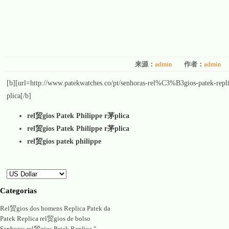
来源：
admin
作者：
admin
[b][url=http://www.patekwatches.co/pt/senhoras-rel%C3%B3gios-patek-replica
plica
[/b]
rel贸gios Patek Philippe r茅plica
rel贸gios Patek Philippe r茅plica
rel贸gios patek philippe
Categorias
Rel贸gios dos homens Replica Patek da
Patek Replica rel贸gios de bolso
Senhoras rel贸gios Patek Replica "