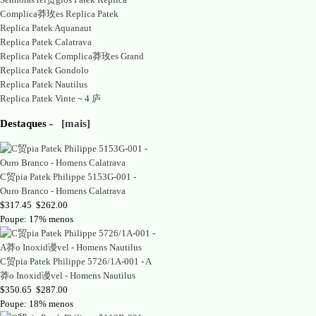
Complica莽玫es Replica Patek
Replica Patek Aquanaut
Replica Patek Calatrava
Replica Patek Complica莽玫es Grand
Replica Patek Gondolo
Replica Patek Nautilus
Replica Patek Vinte ~ 4 庐
Destaques -
[mais]
C贸pia Patek Philippe 5153G-001 -
Ouro Branco - Homens Calatrava
$317.45
$262.00
Poupe: 17% menos
C贸pia Patek Philippe 5726/1A-001 - A
莽o Inoxid谩vel - Homens Nautilus
$350.65
$287.00
Poupe: 18% menos