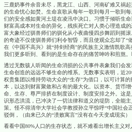
三鹿奶事件余音未尽，黑龙江、山西、河南矿难又祸起
的生命忧心如焚。生命哀歌从每年一歌到每月一歌到每
们的安全感如黄河土堤在凌汛中决口。习惯于倾听生命
财富高成本对生命的异化，残疾死亡对人类心理造成的
富大象经过驯兽师们的驯化从小夜曲慢四步舞蹈到摇滚
的奇迹不仅使驯兽师们利令智昏，而且使观众忘却了“
在《中国不高兴》就“持剑经商”的民族主义激情凯歌
我们更多听到、看到的是生命存在的痛苦呻吟和煎熬。
透过无数骇人听闻的生命消损的公共事件表象我们会发
生命创造的远远不够生命的维系。无数事实表明，近20
权贵集团以维持劳动大众的“生存”为借口，以可计算
本，以达到财富聚敛和占有的最大化。以资本、货币增
命、生存、尊严排挤在制度设计、制度安排之外。这是
识形态洪流，已冲决了一切法律和道义的堤防，全能主义
策。怪不得清华大学社会学教授孙立平惊呼“中国社会
驳倒，（由来已久的“溃败寓言”没有在今天变成现实
看看中国80%人口的生存状态，就不难看出增长主义对