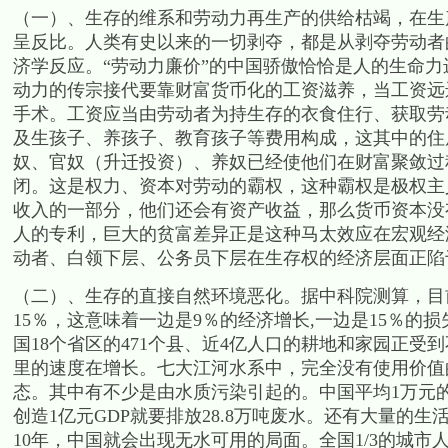
（一）、生存的维系和劳动力再生产的供给枯竭，在生
呈反比。人类有史以来的一切剥夺，都是从剥夺劳动者
济学反应。“劳动力廉价”的中国骄傲恰恰是人的生命力
动力的传宗接代要靠财富货币化的工资滋养，当工资远
手术。工资应当由劳动者为持生存的衣食住行、获取劳
及生孩子、养孩子、教育孩子等费用构成，这其中的住
奴、官奴（升迁投资）、养奴已经使他们在财富聚敛过
闭。这是权力、资本对劳动的霸权，这种霸权是极权主
收入的一部分，他们还会有资产收益，那么货币资本没
人的专利，巨大的贫富差异正是这种马太效应在宏观经
动者、白领下层、公务员下层在生存权的经济层面正陷
（二）、生存的直接自然环境恶化。据中科院测算，目
15％，这意味着一边是9％的经济增长,一边是15％的损
国18个省区的471个县、近4亿人口的耕地和家园正
里的速度在增长。七大江河水系中，完全没有使用价值的水
态。其中有不少是由水质污染引起的。中国平均1万元的
创造1亿元GDP就要排放28.8万吨废水。还有大量的
10年，中国就会出现无水可用的局面。全国1/3的城市