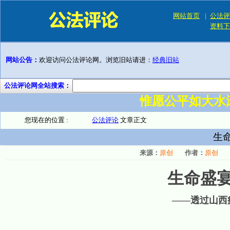
网站首页
|
公法评
资料下
网站公告：
欢迎访问公法评论网。浏览旧站请进：
经典旧站
公法评论网全站搜索：
惟愿公平如大水
您现在的位置 :
公法评论
文章正文
生
来源：
原创
作者：
原创
生命盛
——透过山西