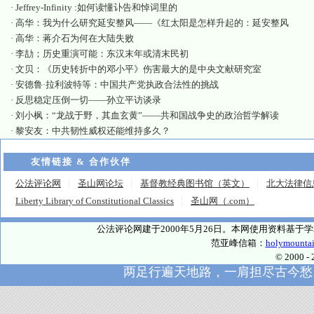
·
Jeffrey-Infinity :如何读懂讣告和悼词里的
·
高华：我为什么研究延安整风——《红太阳是怎样升起的：延安整风
·
高华：蒋介石为何在大陆失败
·
李劼；历史重演可能：东汉末年或清末民初
·
文贝：《历史转折中的邓小平》伤害最大的是中央文献研究室
·
安德鲁·拉利波特等：中国共产党执政合法性的挑战
·
反思稳定压倒一切——孙立平访谈录
·
刘小枫：“龙战于野，其血玄黄”——共和国战争史的政治哲学解读
·
黎安友：中共韧性威权还能维持多久？
友情链接 & 合作伙伴
公法评论网
圣山网论坛
基督教经典图书馆（英文）
北大法律信
Liberty Library of Constitutional Classics
圣山网（.com）
公法评论网建于2000年5月26日。本网使用资料基
范亚峰信箱：
holymounta
© 2000
两足行遍天地路，一肩担尽古今愁