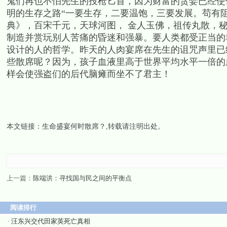
鬼们再也不怕先生的投枪匕首，因为财富的贪婪已经使
明的生存之路“一要生存，二要温饱，三要发展。苟有
典》，百宋千元，天球河图， 金人玉佛，祖传丸散，秘
制造并赏玩别人苦痛的昏迷和强暴。要人类都受正当的
设计的人的哲学。昨天的人肉宴席在先生的诅咒声里已
些散席呢？因为，孩子血液里高于世界平均水平一倍的
样会使强盗们的后代脑瘫而坐不了君主！
本文链接：
生命盛宴何时散席？
,转载请注明出处。
上一篇：
陈端洪：寻找国与民之间的平衡点
阅读排行
·
汪东兴交代田家英死亡真相