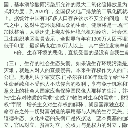
国，基本消除酸雨污染所允许的最大二氧化硫排放量为12
式和力度，到2020年，全国仅火电厂排放的二氧化硫就
上。据统计中国有3亿多人口存在饮水不安全的问题，
气之中，这对生态环境和民众的生命、健康将是一场严
加以整治，人类历史上突发性环境危机对经济、社会体
卫生组织地区官員表示，全世界每年有1300万人因环境
低于印度，最起码也在200万人以上。其中癌症发病率连年
——6倍。生存环境的恶化，直接受害的是没有自我生
（三）、生存的社会生态失衡。如果说生存环境污染是
灾难，就是人对人的直接侵害。本来生存权作为人的自
公理。奥地利法学家安东.门格尔在1886年就最早给“
生命延续和不受他人不法侵害的权利，享有免于饥寒和
意义上的社会人国家应当保障国民像人那样的生活，并
把“生存对物质的需求”变成了“物资对生存的需求”，
权”字眼，增长主义对生存权的解释，就是国家独立权
命存在之外一切财富创造的享用都与人民的生存无关。
道德生态、文化生态的失衡正是依据这一蓝本奠基的伽
立，官民对立、贫富对立、公权力与是权力的对立，隐