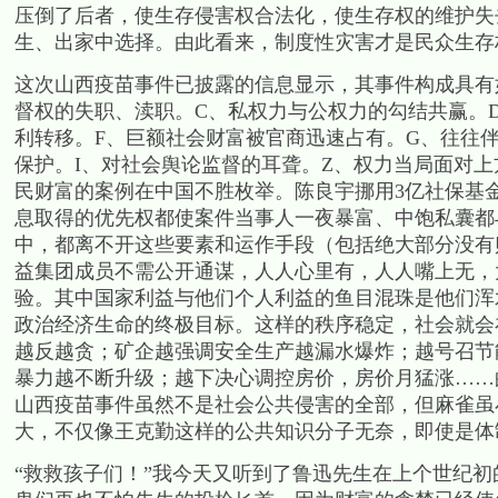
压倒了后者，使生存侵害权合法化，使生存权的维护失
生、出家中选择。由此看来，制度性灾害才是民众生存
这次山西疫苗事件已披露的信息显示，其事件构成具有
督权的失职、渎职。C、私权力与公权力的勾结共赢。
利转移。F、巨额社会财富被官商迅速占有。G、往往
保护。I、对社会舆论监督的耳聋。Z、权力当局面对
民财富的案例在中国不胜枚举。陈良宇挪用3亿社保基
息取得的优先权都使案件当事人一夜暴富、中饱私囊都
中，都离不开这些要素和运作手段（包括绝大部分没有
益集团成员不需公开通谋，人人心里有，人人嘴上无，
验。其中国家利益与他们个人利益的鱼目混珠是他们浑
政治经济生命的终极目标。这样的秩序稳定，社会就会
越反越贪；矿企越强调安全生产越漏水爆炸；越号召节
暴力越不断升级；越下决心调控房价，房价月猛涨……
山西疫苗事件虽然不是社会公共侵害的全部，但麻雀虽
大，不仅像王克勤这样的公共知识分子无奈，即使是体
“救救孩子们！”我今天又听到了鲁迅先生在上个世纪