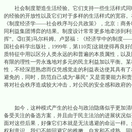
社会制度塑造生活经验。它们支持一些生活样式同时
的经验的开放性以及它们对于多样的生活样式的宽容。在
《制度经济学——社会秩序与公共政策》，北京：商务印
同利益集团博弈的结果。制度设计常常更多地牵涉到利
挥”。③[[英]马尔科姆。卢瑟福：《经济学中的制度
国社会科学出版社，1999年，第110页]这就使得再
质特征中用以区分人类永远的和普遍的本质属性，以及
有限的理性一劳永逸地对多元的民主利益加以平衡。某
性，不经深思熟虑而仅凭感觉走的利益表达使其具有了
避免的，同时，防范自己成为“暴民” 又是需要能力和
将对社会秩序造成较大冲击，对公民的安全感和政府的
如今，这种模式产生的社会与政治隐痛似乎更加清晰
备受关注的备选方案，并且由于民主法治的进展状况似
面对这些后果，好像它们本就是无法逃避的命运一样。
权利意识。我们不能回避它的稚嫩、自发和不成熟，同