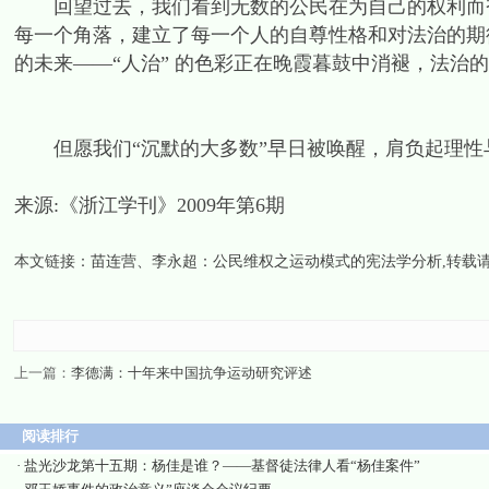
回望过去，我们看到无数的公民在为自己的权利而奋
每一个角落，建立了每一个人的自尊性格和对法治的期
的未来——“人治” 的色彩正在晚霞暮鼓中消褪，法治
但愿我们“沉默的大多数”早日被唤醒，肩负起理性
来源:《浙江学刊》2009年第6期
本文链接：
苗连营、李永超：公民维权之运动模式的宪法学分析
,转载
上一篇：
李德满：十年来中国抗争运动研究评述
阅读排行
·
盐光沙龙第十五期：杨佳是谁？——基督徒法律人看“杨佳案件”