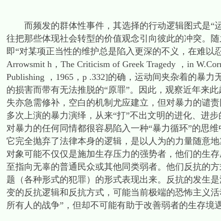
而频发的群体性事件，其选择的行动逻辑图式是“运
往把那些体现社会转型的价值观念引向彼此的冲突。随
即“对某项正当性的维护总是陷入更深的不义，在难以忍受
Arrowsmit h，The Criticism of Greek Tragedy ，in W.Co
Publishing ，1965，p .332]的确，运动间
的损害而带有无法推脱的“原罪”。因此，观察近年来
失亦急需修补，空白的机制尤应建立，但对暴力的谴责
多次上演的暴力演绎，从来“打”不出文明的进化、进
对暴力的任何同情都很容易陷入一种“暴力循环”的思
它完全抛弃了法律本身的逻辑，是以人为的力量随意地
对象可能不仅仅是施加生存压力的强势者，他们的生存
至指向无辜的普通民众或其他同类弱者。他们反抗的方
题（各种形式的犯罪）的形式表现出来。反抗的发生是
变的反抗逻辑和反抗方式，可能当前极端的恐怖主义活
所有人的战争”，但却不可能有助于改善弱者的生存境