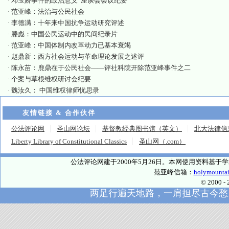
·
邓玉娇事件的政治意义”座谈会会议纪要
·
范亚峰：法治与公民社会
·
李德满：十年来中国抗争运动研究评述
·
滕彪：中国公民运动中的民间纪录片
·
范亚峰：中国体制内改革动力已基本衰竭
·
赵鼎新：西方社会运动与革命理论发展之述评
·
陈永苗：鹿鼎在于公民社会——评社科院开除范亚峰事件之二
·
个案与草根维权研讨会纪要
·
魏汝久： 中国维权律师忧思录
友情链接 & 合作伙伴
公法评论网
圣山网论坛
基督教经典图书馆（英文）
北大法律信
Liberty Library of Constitutional Classics
圣山网（.com）
公法评论网建于2000年5月26日。本网使用资料基
范亚峰信箱：
holymounta
© 2000
两足行遍天地路，一肩担尽古今愁