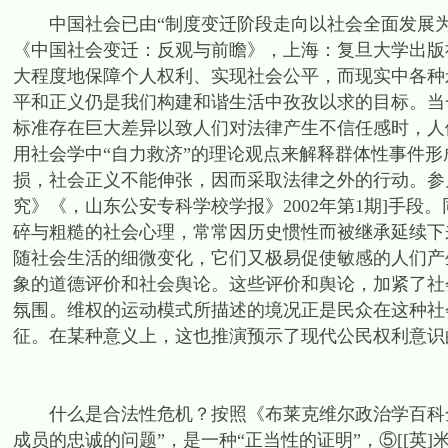
中国社会已由“制度变迁阶段走向以社会全面发展为特
《中国社会变迁：反观与前瞻》，上海：复旦大学出版社
大程度地保障个人权利、实现社会公平，而现实中各种
平和正义仍是我们构建和谐生活中孜孜以求的目标。当
标准存在巨大差异以致人们对法律产生不信任感时，人们
用社会学中“自力救济”的理论观点来解释群体性事件形
损，社会正义不能伸张，因而采取法律之外的行动。参
究》《，山东公安专科学校学报》2002年第1期]手
碎与粗糙的社会心理，常常因历史惯性而被继承延续下
随社会生活的细微变化，它们又极易促使敏感的人们产
象的道德评价和社会舆论。这些评价和舆论，加紧了社
氛围。维权的运动模式所描述的境况正是民众在这种社
征。在某种意义上，这也推演预示了现代公民权利意识
什么是合法性危机？按照《布莱克维尔政治学百科全书
成员的忠诚的问题”，是一种“正当性的证明”，⑤[[