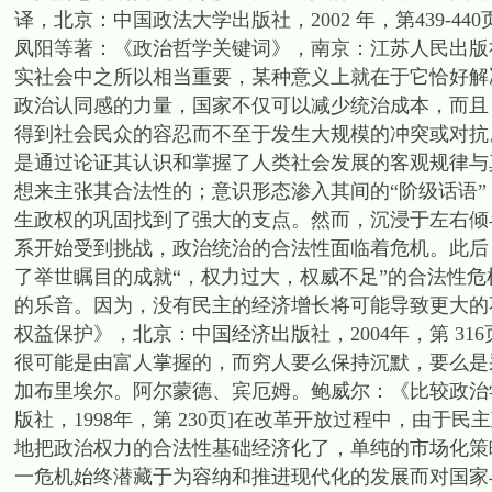
译，北京：中国政法大学出版社，2002 年，第439-4
凤阳等著：《政治哲学关键词》，南京：江苏人民出版社，2
实社会中之所以相当重要，某种意义上就在于它恰好解
政治认同感的力量，国家不仅可以减少统治成本，而且
得到社会民众的容忍而不至于发生大规模的冲突或对抗
是通过论证其认识和掌握了人类社会发展的客观规律与
想来主张其合法性的；意识形态渗入其间的“阶级话语
生政权的巩固找到了强大的支点。然而，沉浸于左右倾
系开始受到挑战，政治统治的合法性面临着危机。此后
了举世瞩目的成就“，权力过大，权威不足”的合法性
的乐音。因为，没有民主的经济增长将可能导致更大的
权益保护》，北京：中国经济出版社，2004年，第 3
很可能是由富人掌握的，而穷人要么保持沉默，要么是采
加布里埃尔。阿尔蒙德、宾厄姆。鲍威尔：《比较政治
版社，1998年，第 230页]在改革开放过程中，由
地把政治权力的合法性基础经济化了，单纯的市场化策
一危机始终潜藏于为容纳和推进现代化的发展而对国家