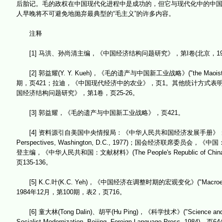
后胎记。毛的政权在中国现代化进程中是成功的，但它与现代化中的中
人早晚将不可避免地抛弃最典型的“毛主义”的许多内容。
注释
[1] 马洪、孙尚清主编，《中国经济结构问题研究》，第I卷(北京，198
[2] 郭益耀(Y. Y. Kueh)，《毛的遗产与中国新工业战略》("the Maoist Legacy
期，页421；拉迪，《中国现代经济中的农业》，页1。其他统计方式表
国经济结构问题研究》，第1卷，页25-26。
[3] 郭益耀，《毛的遗产与中国新工业战略》，页421。
[4] 资料源引自美国中央情报局：《中华人民共和国经济发展手册》；美国商业部，《中
Perspectives, Washington, D.C., 1977)；国会经济联席委员会，《中国：经 济
登主编，《中华人民共和国：文献材料》(The People's Republic of China: A Doc
页135-136。
[5] K.C.叶(K.C. Yeh)，《中国经济在调整时期的宏观变化》("Macroeconomic 
1984年12月，第100期，表2，页716。
[6] 童大林(Tong Dalin)、胡平(Hu Ping)，《科学技术》("Science a
Socialist Modernization, Beijing, Foreign Language Press, 1984)，页6