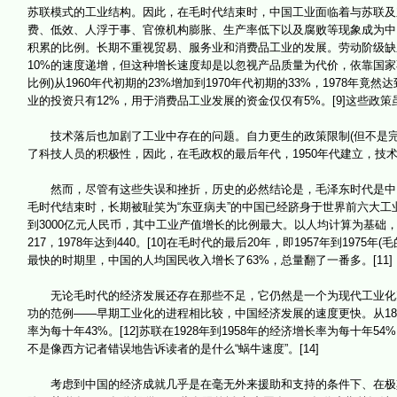
苏联模式的工业结构。因此，在毛时代结束时，中国工业面临着与苏联及
费、低效、人浮于事、官僚机构膨胀、生产率低下以及腐败等现象成为中
积累的比例。长期不重视贸易、服务业和消费品工业的发展。劳动阶级缺乏
10%的速度递增，但这种增长速度却是以忽视产品质量为代价，依靠国
比例)从1960年代初期的23%增加到1970年代初期的33%，1978年
业的投资只有12%，用于消费品工业发展的资金仅仅有5%。[9]这些
技术落后也加剧了工业中存在的问题。自力更生的政策限制(但不是完
了科技人员的积极性，因此，在毛政权的最后年代，1950年代建立，技
然而，尽管有这些失误和挫折，历史的必然结论是，毛泽东时代是中国现
毛时代结束时，长期被耻笑为“东亚病夫”的中国已经跻身于世界前六大工业国
到3000亿元人民币，其中工业产值增长的比例最大。以人均计算为基础，国民收入
217，1978年达到440。[10]在毛时代的最后20年，即1957年到1
最快的时期里，中国的人均国民收入增长了63%，总量翻了一番多。[11]
无论毛时代的经济发展还存在那些不足，它仍然是一个为现代工业化奠
功的范例——早期工业化的进程相比较，中国经济发展的速度更快。从1880
率为每十年43%。[12]苏联在1928年到1958年的经济增长率为每十年5
不是像西方记者错误地告诉读者的是什么“蜗牛速度”。[14]
考虑到中国的经济成就几乎是在毫无外来援助和支持的条件下、在极其