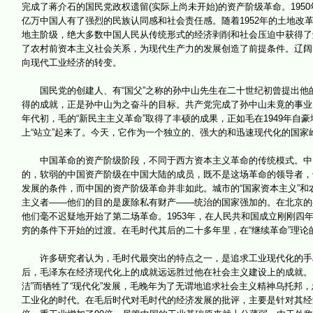
完成了蒋介石的国民党政权遗留(实际上尚未开始)的资产阶级革命。19
亿万中国人有了强烈的民族认同感和社会责任感。随着1952年的土地
地主阶级，绝大多数中国人民从传统形式的经济剥削和社会压迫中获得了
了农村前资本主义社会关系，为现代生产力的发展创造了前提条件。辽阔
向现代工业经济的转变。
国民党的创建人、有“国父”之称的孙中山先生在二十世纪初曾提出他的
得的成就，正是孙中山为之奋斗的目标。共产党完成了孙中山未竟的事业
年代初，毛的“新民主主义革命”取得了丰硕的成果，正如毛在1949年自
上“站立”起来了。今天，它作为一个独立的、强大的和迅速现代化的国家
中国革命的资产阶级阶段，不同于西方资本主义革命的传统模式。中国
的，软弱的中国资产阶级在中国大陆的成员，既不是这场革命的领导者，
发展的条件，而中国的资产阶级革命并非如此。城市的“国家资本主义”
主义者——他们的目的是废除私有财产——统治的国家强加的。在北京的
他们毫不迟疑地开始了第二场革命。1953年，在人民共和国成立刚刚四
穷的条件下开始的过渡。在毛时代其后的二十多年里，在“继续革命”理
许多研究者认为，毛时代最突出的特点之一，是追求工业现代化的手段
后，毛泽东在经济现代化上的成就远远胜过他在社会主义建设上的成就。
洁”而牺牲了“现代化”发展，毛晚年为了无谓地追求社会主义精神乌托邦
工业化的时代。在毛后时代对毛时代的经济发展的批评，主要是针对其经