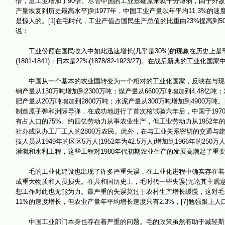
倍，重工业增加了90倍。尽管中国的工业基础原来就十分薄弱，由于外敌
产量恢复到历史最高水平)到1977年，中国工业产量以年平均11.3%
是惊人的。[1]在毛时代，工业产值占国民生产总值的比重由23%提高到5
说：
工业份额在国民收入中如此迅速增长(几乎是30%)的现象在历史上是罕
(1801-1841)；日本是22%(1878/82-1923/27)。在战后新典
中国从一个基本的农业国转变为一个相对的工业化国家，反映在与现代化相
钢产量从130万吨增加到2300万吨；煤产量从6600万吨增加到4.48亿吨
肥产量从20万吨增加到2800万吨；水泥产量从300万吨增加到4900万
制造原子弹和洲际导弹，在成功地进行了首次核试验六年后，中国于19
有占人口的75%、约四亿劳动力从事农业生产，但工业劳动力从1952年的
社办或队办工厂工人的2800万农民。此外，在与工业关系密切的交通与建
技人员从1949年的区区5万人(1952年为42.5万人)增加到1966年的25
灌溉和水利工程，这些工程对1980年代初期农业生产的发展高潮起了重
毛的工业化建设也出现了许多严重失误，在工业化进程中确实存在着毛的
成重大物质和人员损失。在共和国历史上，毛时代一些失误(无论其主观
想工作对此也无能为力。最严重的失误莫过于农村生产增长缓慢，这对毛
11%的速度增长，但农业产量年平均增长速度只有2.3%，[7]勉强跟上
中国工业部门本身也存在着严重的问题。毛的政策虽然有助于减轻斯大林