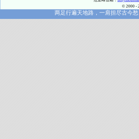
© 2000
两足行遍天地路，一肩担尽古今愁