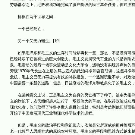
劳动群众之上。毛政权成功地完成了资产阶级的民主革命任务，但它没有
徘徊在两个世界之间，
一个已经死亡，
另一个又无力诞生。[19]
如果毛泽东和毛主义的生存时间能够再长一些，那么，不是没有可能打
已经耗尽了它曾有过的巨大创造力。毛主义发展现代工业的方式是剥削
泉。毛发动的最后一场群众运动是文化大革命，运动没有实现其声称的
旁观1970年代发生在上层的拜占庭式的政治斗争和宫庭阴谋，这些斗
危机，毛主义已无力再提供有效的补救措施。一个逐渐玩世不恭、对政
中国需要一条新的道路，但是，日益衰老的毛泽东和教条化了的毛主义
在某种意义上说，正是毛主义为自身的灭亡播下了种子。被奉为指导思
义的旗帜下，农民组织起来进行了一场最伟大的革命。在取得政治成功
现代化者，他们取得了许多令世人瞩目的成就，特别是考虑到他们所面
开始了中国发展现代工业和现代科学技术的进程。
但是，毛主义的政治手段和意识形态，依然是它所形成的那种落后环境
老一代领导人思维方式的原始农村环境。毛主义的手段和思维方式越来