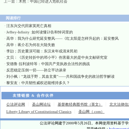
上一篇：
木然：中国已经进入危机社会
阅读排行
·
汪东兴交代田家英死亡真相
·
Jeffrey-Infinity :如何读懂讣告和悼词里的
·
高华：我为什么研究延安整风——《红太阳是怎样升起的：延安整风
·
高华：蒋介石为何在大陆失败
·
李劼；历史重演可能：东汉末年或清末民初
·
文贝：《历史转折中的邓小平》伤害最大的是中央文献研究室
·
安德鲁·拉利波特等：中国共产党执政合法性的挑战
·
反思稳定压倒一切——孙立平访谈录
·
刘小枫：“龙战于野，其血玄黄”——共和国战争史的政治哲学解读
·
黎安友：中共韧性威权还能维持多久？
友情链接 & 合作伙伴
公法评论网
圣山网论坛
基督教经典图书馆（英文）
北大法律信
Liberty Library of Constitutional Classics
圣山网（.com）
公法评论网建于2000年5月26日。本网使用资料基
范亚峰信箱：
holymounta