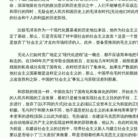
命，深深地留在当代的政治意识和历史意识之中，人们不能够也不应该忘
和罪行的同时，无疑会把人民共和国历史上的毛泽东时代(无论他们对此
的社会和个人的利益的历史阶段。
比较毛泽东作为一个现代化奠基者的历史地位来说，他作为社会主义社
定了基础，那么，它是否实现了对中国社会的社会主义改造？这是一个曾
是放弃了“社会主义”才走向市场经济的人。此外，曾备受推崇的毛主义的
无论人们如何宽广地定义“现代化进程”这一概念，都不应该简单地把
标志的。在1949年共产党夺取全国政权后，在短短几年时间里，就彻底
残留的私有成分实现了国有化，农村经济实行了集体化。如果生产数据的公有
他社会主义国家都是这样定义社会主义的，那么，中国早在毛时代初期就
义改造胜利之际，中国的“社会主义”事实上与苏联没差到那裹。
和苏联的情况一样，中国在实行了国有化和集体化的同时，开始全力以
的人民共和国的工业发展，最初只是被当做实现社会主义目的的手段，工
步进行，放弃了(以不同的方式)社会主义必须以工业资本主义为前提的
积极。毛与列宁和斯大林不同，他不愿意把社会主义的未来单纯寄希望于
本变革的进程(实际上以此为前提)。毛告诫说：在建设马克思所说的物
会自动地保证共产主义的实现这种简单的苏联教条，他认为，在此时此地
为前提，在建设社会主义的过程中，培养社会主义新人与建立社会主义技
要以是否缩小了“三大差别”来衡量，即是否朝着经典马克思主义提出的