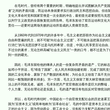
在毛时代，曾经有两个重要的时期，明确地提出并试图解决共产党国家
者”之间的矛盾问题，而运动本身就要求实行政治民主和思想自由。但在
文化大革命对党和国家官僚是一次全面的冲击，最初曾允诺要按照马克
以列宁主义政党的全面恢复统治而告终。毛泽东发动了双百运动和文化
责任——还要对这两场失败的运动所造成的人类痛苦负责。
从1960年代到1970年代的许多年中，毛主义者把苏联作为社会主义
自由和普遍的民主，就不可能“向社会主义过渡”，不可能永远把落后的
行消亡”的马克思旧梦不过是乌托邦希望，但是，中国人民享受言论自由
不过分的素求，无论怎样高喊“社会主义民主”一类的口号，都不过是为
到一丝的曙光。
因此：毛泽东留给他的继承人的是一份复杂而矛盾的遗产，它的标志是
如邓小平所说，毛“缔造了国家”，在人民共和国创建初期，完成了国民
国的工业化革命，废除了生产数据的私有制，为社会主义创造了虽不充分
间比一般预期的要长得多)。另一方面，毛主义又保留了斯大林官僚政治
治上的不同政见者。诚然，毛泽东把共产党官僚政治看作是巨大的弊端
个人力量。无论在理论还是实践上，毛的遗产都没有包括反对官僚统治
所以，在毛时代终结时，中国处在一个由官僚支配社会的历史迷雾王国
国为“后资本主义”或简单地称为“后革命社会”。毛的中国不是资本主义
正的社会主义，因为劳动群众，即工农大众，没有权力支配产品和他们