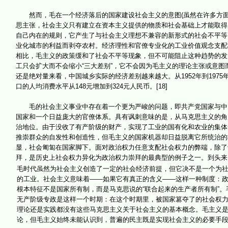
然而，毛在一个经济落后的国家建设社会主义的意图(虽然在许多方面
思主张，社会主义只有建立在资本主义提供的物质和社会基础上才能取得
自己内在的规则，它产生了与社会主义理想不兼容的新形式的社会不平等
业化城市的利益而剥夺农村。经济理性和官僚专业化的工业价值观念支配
相比，毛主义的政策缓和了社会不平等现象，但不可能阻止这种趋势的发
工只会扩大而不会缩小“三大差别”，它不会因为毛主义的理论主张或意图
还是绝对量来看，中国城乡实际的经济差别越来越大。从1952年到1975
口的人均消费水平从148元增加到324元人民币。[18]
毛的社会主义事业中存在着一个更为严峻的问题，即共产党国家与中国社
国家和一个日益庞大的官僚体系。具有讽刺意味的是，从马克思主义的角度
治地位。由于没收了有产阶级的财产，实现了工业的国有化和农业的集体
推崇群众的自发性和创造性，但毛主义的国家机器却日益脱离它所统治的
显，社会匍匐在国家脚下。面对政治权力任意支配社会权力的弊端，除了
拜，是历史上社会权力异化为政治权力崇拜的最典型的例子之一。到头来
毛时代虽然为社会主义创造了一定的社会经济前提，但它决不是一个为
的工业。社会主义意味着——如果它有真正的含义——这样一种制度：
根本特征不是国家所有制，而是马克思说的“联合起来的生产者所有制”。
无产阶级专政是这样一个时期：在这个时期里，被国家篡夺了的社会权力
理论还是实践都没有这些马克思主义关于社会主义的基本概念。毛主义是
论，但毛主义始终未能认识到，普遍的民主既是实现社会主义的必要手