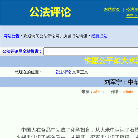
网站首页
|
公法评
资料下
网站公告：
欢迎访问公法评论网。浏览旧站请进：
经典旧站
公法评论网全站搜索：
惟愿公平如大水
您现在的位置 :
公法评论
文章正文
刘军宁：中
来源：
admin
作者：
admin
中国人在食品中完成了化学扫盲，从大米中认识了石
火锅里认识了福尔马林，从银耳、蜜枣里认识了硫磺，