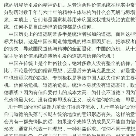
统的坍塌所引发的精神危机。尽管这两种价值系统在现实中常
分别历时数千年与六十年的精神主体结构为什么会瓦解与坍塌
泉。本质上，它们都是国家机器用来巩固政权维持统治的宣教
统。任何不是自由选择的信仰都是伪信仰。
中国历史上的道德纲常多半是统治者强加的道德。而且这些
标兵楷模。这是中国长期道德危机的根本原因所在。把掌权者
的丧失，导致国民道德与精神的全面退化。中国的危机，从十
家主导的价值系统崩溃所引发的道德与信仰的危机！
中国在传统上是个世俗社会，绝对多数人没有整全的信仰。
比，不论是传统的儒家思想，还是后来的马克思主义，都是世
中也难觅宗教的踪影。专制极权是导致中国人缺失信仰的主要
机、信仰的危机、道德的危机。统治本身就没有道德基础，政
德底线？因为有信仰要付出的成本太高；为什么不道德？因为
代价将最大化。没有信仰即没有正义。没有信仰的社会，即是
几千年旧的信仰被暴力革命打得落花流水，几十年的疑似信
仰与道德的失落与长期占统治地位的意识形态有关。这样的意
会真有一群先锋队的话，如果这个先锋队的成员又不能自由信
形态，通常只代表一种理想，一种利益诉求。信仰不同于理想