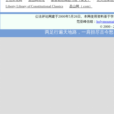
Liberty Library of Constitutional Classics
圣山网（.com）
公法评论网建于2000年5月26日。本网使用资料基
范亚峰信箱：
holymounta
© 2000
两足行遍天地路，一肩担尽古今愁