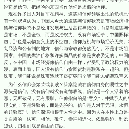
也不同于科学。任何主义只要一旦被宣称为是科学，就不具有
说它是信仰。把经验的东西当作信仰是虚假的信仰。
现在许多国人对目前在精神、道德和信仰领域出现的危机已
有一种观点认为，中国人今天的道德与信仰状态是市场经济和
德与信仰状态不是经济发展与生活富裕导致的，而是对道德与
是市场，不是金钱，而是政治权力。没有市场经济，中国照样
虚，那也是动物意义上的不空虚。信仰危机与市场经济无关。
划经济和公有制的地方，信仰与宗教都荡然无存。不是市场阻
国家。中国的燃油价格和许多商品的价格是发改委定的，中国
反，在中国，市场经济像信仰自由一样，都受到了政治权力的
漠。表面上看，国人没有信仰与贪图货利是联系在一起的。但
珠宝，我们能说是珠宝造就了盗窃犯吗？我们能以销毁珠宝来
为什么信仰会繁荣或衰败？答案隐藏在信仰自身的属性之中
源头是信仰。没有信仰就没有道德底线。信仰是一个人活着的
忌，无所敬畏，无有廉耻。信仰指向的是“意义”，并赋予人
现实的；不是经验的，而是先验的。信仰是人对于无限、永恒
的超验真理。信仰深深植根于人性之中。因为人在本性上总是
觉自愿的、认可、相信、敬仰、崇拜和追求。依靠强迫、利诱
短缺，归根到底是自由的短缺。