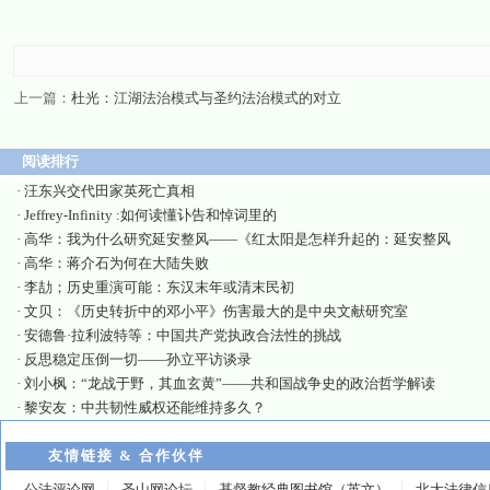
上一篇：
杜光：江湖法治模式与圣约法治模式的对立
阅读排行
·
汪东兴交代田家英死亡真相
·
Jeffrey-Infinity :如何读懂讣告和悼词里的
·
高华：我为什么研究延安整风——《红太阳是怎样升起的：延安整风
·
高华：蒋介石为何在大陆失败
·
李劼；历史重演可能：东汉末年或清末民初
·
文贝：《历史转折中的邓小平》伤害最大的是中央文献研究室
·
安德鲁·拉利波特等：中国共产党执政合法性的挑战
·
反思稳定压倒一切——孙立平访谈录
·
刘小枫：“龙战于野，其血玄黄”——共和国战争史的政治哲学解读
·
黎安友：中共韧性威权还能维持多久？
友情链接 & 合作伙伴
公法评论网
圣山网论坛
基督教经典图书馆（英文）
北大法律信