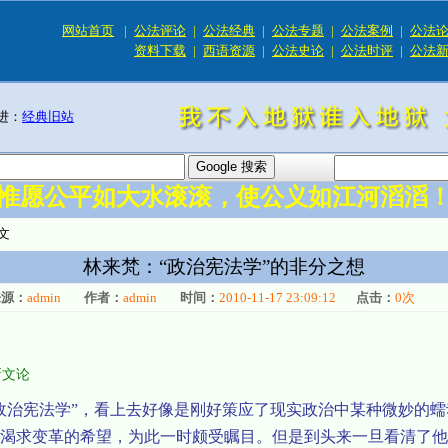
网站首页
|
公法评论
|
公法经典
|
公法专题
|
公法案例
|
公法
资料下载
|
西语资源
|
公法史论
|
公法时评
|
公法
进：
经典旧站
惟愿公平如大水滚滚，使公义如江河滔滔
文
林来梵：“政治宪法学”的非分之想
来源：
admin
作者：
admin
时间：
2010-11-17 23:09:12
点击：
0
次
新文论
政治宪法学”，看上去好像是刚好策应了现实政治中某种微妙的
渴求变革的希望，为此一时颇受瞩目。但是到头来一旦看清了他