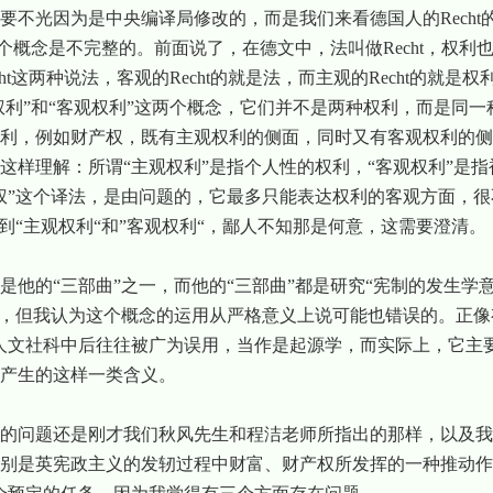
要不光因为是中央编译局修改的，而是我们来看德国人的
Recht
”这个概念是不完整的。前面说了，在德文中，法叫做
Recht
，权利
ht
这两种说法，客观的
Recht
的就是法，而主观的
Recht
的就是权
权利”和“客观权利”这两个概念，它们并不是两种权利，而是同
利，例如财产权，既有主观权利的侧面，同时又有客观权利的侧
这样理解：所谓“主观权利”是指个人性的权利，“客观权利”是
权”这个译法，是由问题的，它最多只能表达权利的客观方面，
到“主观权利“和”客观权利“，鄙人不知那是何意，这需要澄清。
是他的“三部曲”之一，而他的“三部曲”都是研究“宪制的发生学
念，但我认为这个概念的运用从严格意义上说可能也错误的。正像
人文社科中后往往被广为误用，当作是起源学，而实际上，它主
产生的这样一类含义。
的问题还是刚才我们秋风先生和程洁老师所指出的那样，以及我
别是英宪政主义的发轫过程中财富、财产权所发挥的一种推动作