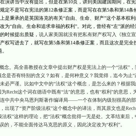
在演讲当中没有提出，但是在第
10
页，讲到美国建国期间，在宪
规定不是写在宪法的第
12
条修正案，而是写在在第
5
条和第
14
条
上是秉承的是英国洛克的有关“自由、生命、财产”这个基本权
改为“自由、生命和追求幸福的权利”。对此，曾经有“左”派的经
的时候提出质疑，
说人家美国就没有把私有财产权写入《独立宣
产权写进去了，就写在第
5
条和第
14
条修正案，而且这次是完全
题。
个概念。高全喜教授在文章中提出财产权是宪法上的一个“法权”，
个概念是否有特别的含义？如有，是何种意义？我觉得，迄今为止“
未必严谨。比如中文中的“法权”这个概念，是怎么来的？根据
因为
Recht
这个词在德语中既有“法”的意思，也有“权利”的意思，
连中共中央马恩列斯著作编译局——一个在体制内级别很高的部
，出现了“资产阶级法权”这个概念中的译法，而其原文也是
Rech
级法权”这样的理论，把“法权”概念批得一无是处。文革结束后，
错误的，不能全面传达马克思的原义，因此决定改为“权利”。