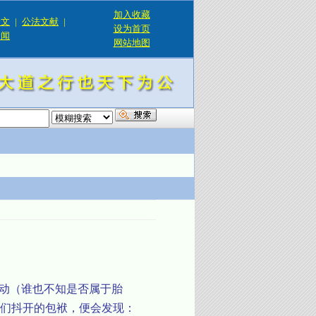
加入收藏
论文
|
公法文献
|
设为首页
新闻
网站地图
！
蠕动（谁也不知是否属于胎
们抖开的包袱，便会发现：