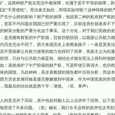
权”，这两种财产权在宪法中都保障，但属于是不平等的保障，其
规定“不受侵犯”。宪法条文如此，而现实如何呢？这种特殊的财
产生什么样的影响？财产权的保障，包括第二种的私有财产权的
，贫富不均问题在我国已经严重出现了，目前连房价就老杀不下
的财富分配的严重分化这个事实。这个分化，对于我们宪政的发
：是否拥有财富的中产阶级，目前仍然软弱，以致跟公共权力相
代历史完全不同了。西方各国历史上有两条路子：一条是英美法
其不受国家公共权力侵害的能力也得到了培养，宪政主义为此蓬
软弱，只好与公共权力相妥协、相结合才能在宪法上得到对他财
如：虽然保护了中产阶级的财产权，可是即使它再强大，也仍然
殊的国情。凡此种种，高全喜教授的报告都中没有分析，而这本
西方历史发展经验直接完整嫁接到中国来，作为中国宪政的所谓
，我最后的结论就是两个字：谨慎。（笑、掌声）
人的意见作了回应，其中包括对鄙人以上点评作了回答。以下是
”地澄清了许多问题。（笑）确实，我们今天这样的批评也太苛刻
草之中的一份报告有点儿苛求。但是，（面对高全喜教授），说