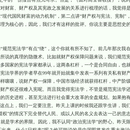
度对财富、财产权及其宪政之发展的关系进行梳理的话，我觉得
“现代国民财富的动力机制”，第二点讲“财产权与宪法、宪制”
梳理为核心的，因此，我们才有这样的批评。你说主要是思想史
“规范宪法学”有点“绕”，这个你就有所不知了。前几年那次我
斯所说的真理的隐微术。比如就财产权保障问题来说，我们规范
许多国家的宪法学家都承认，这两条杠杆，一个是合同自由，也
，宪法学界的学者早在
99
年就开始就集中发表一系列有关私有财
这样嚷嚷，说财产权一保障，中国市场经济就获得杠杆，中产阶
年财产权还很难入宪呢。而且我觉得宪法学，不管是规范宪法学
生的历史进程，甚至无法进行社会重大改革的全盘规划。如果抱
在这点上，我们一定要注意。昨天上课的时候我还跟学生讲，我
授权”的情况下完全替代人民、或以人民的名义去表达一己的意
就是学术的界限。因此，我不认同“政治宪法学”的野心。昨天
不出来。什么“日程表”呢？他可能说的是中国即将发生重大政