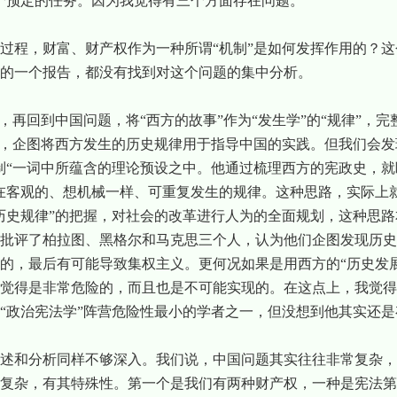
个预定的任务。因为我觉得有三个方面存在问题。
过程，财富、财产权作为一种所谓“机制”是如何发挥作用的？
的一个报告，都没有找到对这个问题的集中分析。
，再回到中国问题，将“西方的故事”作为“发生学”的“规律”，
心，企图将西方发生的历史规律用于指导中国的实践。但我们会
制“一词中所蕴含的理论预设之中。他通过梳理西方的宪政史，就
在客观的、想机械一样、可重复发生的规律。这种思路，实际上
历史规律”的把握，对社会的改革进行人为的全面规划，这种思
批评了柏拉图、黑格尔和马克思三个人，认为他们企图发现历史
的，最后有可能导致集权主义。更何况如果是用西方的“历史发
觉得是非常危险的，而且也是不可能实现的。在这点上，我觉得
“政治宪法学”阵营危险性最小的学者之一，但没想到他其实还
述和分析同样不够深入。我们说，中国问题其实往往非常复杂，
复杂，有其特殊性。第一个是我们有两种财产权，一种是宪法第