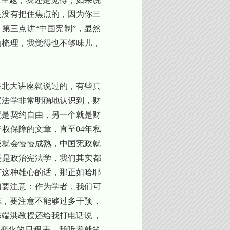
是没有把住焦点的，因为你三
，第三点讲“中国宪制”，显然
的梳理，我觉得也不够味儿，
在北大讲座就说过的，有些真
宪法学非常明确地认识到，财
就是契约自由，另一个就是财
产权保障的文章，直至
04
年私
级就会慢慢成熟，中国宪政就
还是政治宪法学，我们其实都
有这种雄心的话，那正如哈耶
们要注意：作为学者，我们可
志，要注意不能够过多干预，
陈端洪教授还给我打电话说，
治变化的日程表。我听着就笑