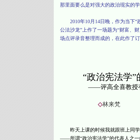
那里面要么是对强大的政治现实的学
2010
年
10
月
14
日晚
，作为当下“
公法沙龙”上作了一场题为“财富、
场点评录音整理而成的，在此作了订
“政治宪法学
——评高全喜教授
◇
林来梵
昨天上课的时候我就跟班上同学
——所谓“政治宪法学”的代表人之