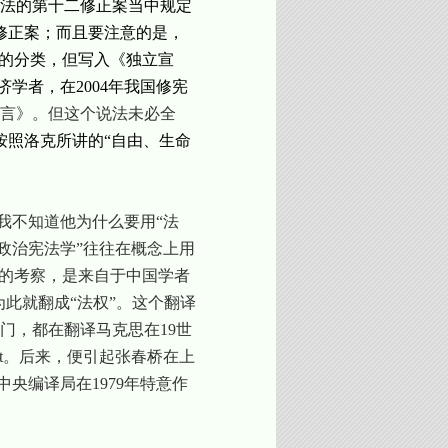
法的第十二修正案当中规定
修正案；而且要注意的是，
利的分类，但写入《独立宣
济学者，在
2004
年我国修宪
言》。但这个说法未必全
按照洛克所讲的“自由、生命
我不知道他为什么要用“法
政治宪法学”往往在概念上用
我的考察，是来自于中国学者
为此就翻成“法权”。这个翻译
门，都在翻译马克思在
19
世
t
。后来，便引起张春桥在上
中央编译局在
1979
年特意作