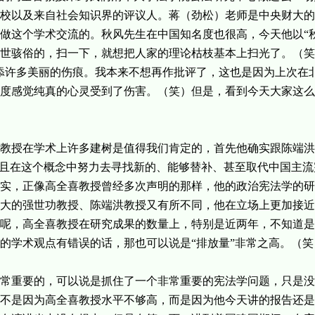
校以及来自社会知识界的评议人。蒋（劲松）老师是中央财大的
做这个学术交流的。秋风先生在中国知名度也很高，今天他以“
世骇俗的，扫一下，就想把人家的理论枯枝基本上扫光了。（笑
添许多美丽的伤痕。我本来不想再作批评了，这也是因为上次在北
度感觉纯真的心灵受到了伤害。（笑）但是，看到今天大家这么
教授在学术上许多建树是值得我们肯定的，首先他确实跟陈端洪
并且在这个概念中努力去寻找新的、能够替补、甚至取代中国主
实，正像高全喜教授曾经多次声明的那样，他的政治宪法学的研
大的强世功教授、陈端洪教授又有所不同，他在立场上更加接近
呢，高全喜教授在研究成果的数量上，特别是近两年，不知道是
的学术观点有错误的话，那也可以说是“排放量”非常之高。（笑
常重要的，可以说是抓住了一个非常重要的宪法学问题，只是没
不是因为高全喜教授水平不够高，而是因为他今天讲的报告还是