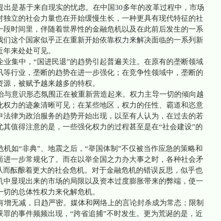
出是基于来自现实的忧虑。在中国30多年的改革过程中，市场
对独立的社会力量也在开始缓慢生长，一种更具有现代特征的社
一段时间里，伴随着世界性的金融危机以及在此前后发生的一系
我们这个国家似乎正在重新开始依靠权力来解决面临的一系列新
近年来处处可见。
业集中，“国进民退”的趋势引起普遍关注。在原有的垄断领域
讯等行业，垄断的趋势在进一步强化；在竞争性领域中，垄断的
资源，被赋予越来越多的特权。
与意识形态氛围正在被重新营造起来。权力主导一切的倾向越
化权力的迹象清晰可见；在某些地区，权力的任性、霸道和恣意
申法律为政治服务的趋势开始出现，以至有人认为，在过去的若
尤其值得注意的是，一些强化权力的过程甚至是在“社会建设”的
机如“非典”、地震之后，“举国体制”不仅被当作应急的策略和
而进一步常规化了。而在以举全国之力办大事之时，各种社会矛
，从而酝酿着更大的社会危机。对于金融危机的错误反思，似乎也
机中显现出来的市场的局限以及资本过度膨胀带来的弊端，使一
一切的总体性权力来化解危机。
增无减，日趋严密。媒体和网络上的言论封杀成为常态；限制
获罪的事件频频出现，“跨省追捕”不时发生。更为荒诞的是，近