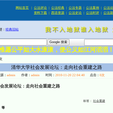
网站首页
|
公法评论
|
公法经典
|
公法专题
|
公法案例
|
公法
资料下载
|
西语资源
|
公法史论
|
公法时评
|
公法
进：
经典旧站
惟愿公平如大水滚滚，使公义如江河滔滔
文
清华大学社会发展论坛：走向社会重建之路
来源：
admin
作者：
admin
时间：
2010-11-20 22:04:40
点击：
0
次
会发展论坛：走向社会重建之路
标签：
社会重建
）
等