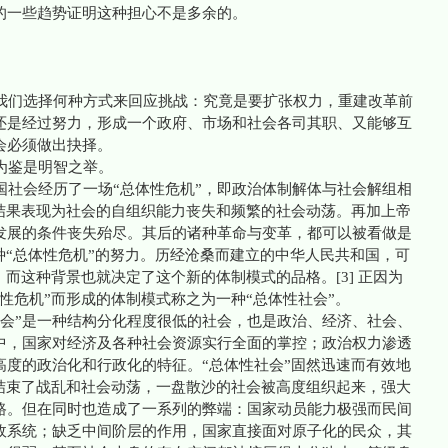
的一些趋势证明这种担心不是多余的。
们选择何种方式来回应挑战：究竟是要扩张权力，重建改革前
还是经过努力，形成一个政府、市场和社会各司其职、又能够互
会必须做出抉择。
为鉴是明智之举。
社会经历了一场“总体性危机”，即政治体制解体与社会解组相
终结果表现为社会的自组织能力丧失和频繁的社会动荡。再加上帝
发展的条件丧失殆尽。其后的诸种革命与变革，都可以被看做是
种“总体性危机”的努力。历经沧桑而建立的中华人民共和国，可
。而这种背景也就决定了这个新的体制模式的品格。[3] 正因为
性危机”而形成的体制模式称之为一种“总体性社会”。
会”是一种结构分化程度很低的社会，也是政治、经济、社会、
中，国家对经济及各种社会资源实行全面的掌控；政治权力渗透
高度的政治化和行政化的特征。“总体性社会”固然迅速而有效地
，结束了战乱和社会动荡，一盘散沙的社会被高度组织起来，强大
路。但在同时也造成了一系列的弊端：国家动员能力极强而民间
政系统；缺乏中间阶层的作用，国家直接面对原子化的民众，其