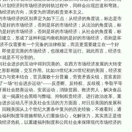
从计划经济到市场经济的转轨过程中，同样会出现岔道和弯路。
场经济的方向，演变为所谓的权贵资本主义。
市场经济的区别界定为如下三点：从经济的角度说，标志是市
的是好的市场经济，否则是坏的市场经济；从法治的角度说，标
的是好的市场经济，否则是坏的市场经济；从社会的角度看，标
否建立，形成了这种利益均衡机制的是好的市场经济，否则是坏
场经济不仅需要有一个完备的法律框架，而且更需要建立在一个好
，即使是完善的市场经济，也很难正常运行。就此而言，经济生
本就是不可分割的。
社会进步的互动中得到完善的。在西方市场经济发展的大转变
之形影相随，交互作用。比如19世纪末20世纪初的美国，经济发
权力与资本结合，官员腐败十分普遍，劳资矛盾尖锐，贫富差距
兴起了一场“社会进步运动”——反垄断、反特权、反歧视；争取平等
开展社会慈善运动、安居运动，消除贫困、救济穷人，解决食品
。这一揭露社会黑暗与弊端、抑制权贵经济、进行政治改革、重
会进步运动几乎涉及社会生活的方方面面，对日后美国的发展和
。回顾美国从上个世纪大萧条中复兴的历史经验，不难看到，通
会福利制度等措施帮助人们重振信心，化解张力，其实质正是借
脱经济危机，以重建福利制度和公民社会来保障现代市场经济的