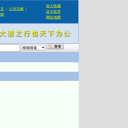
加入收藏
论文
|
公法文献
|
设为首页
新闻
网站地图
！