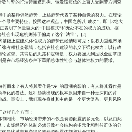
针砭时弊的打油诗而遭刑拘、转发该短信的上百人受到警方调查
中的某种偶然趋势，上述趋势代表了某种自觉的努力。在理论
一个最主要特征。按照这种观点，中国之所以“成功”，即“比绝大
正表明了体量巨大的“中国模式”和无处不在的权力的成功。据
社会出现危机则缘于偏离了这个“法宝”。[2]
基础上重建总体性权力的趋势已经清晰可见：以权力重组市场
扩张占领社会领域，包括在社会建设的名义下强化权力；以行政
舆论监督。其背后的思路和逻辑是，权力要强大到足以全面掌控
则是在市场经济条件下重蹈总体性社会与总体性权力的覆辙。
何而来？有人将其看作是“左”的思潮的影响，有人将其看作是
简单化的看法。这种趋势出现的根本原因来自一种更深刻的背
挑战。事实上，我们现在身处其中的是一个更为复杂、更具风险
。
于这样几个方面：
制相比，市场经济带来的不仅是资源配置的多元化，以及由此
且，市场经济的体制必然导致社会结构的多元化和利益群体的分
对的是比过去复杂得多的资源配置体制和社会结构；