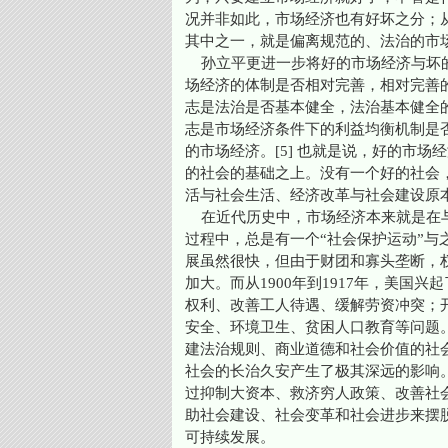
况并非如此，市场经济也有好坏之分；
其中之一，就是偏离规范的、法治的市
孙立平更进一步将好的市场经济与坏的
场经济的体制是否相对完善，相对完善
志是法治是否基本健全，法治基本健全
志是市场经济条件下的利益均衡机制是
的市场经济。[5] 也就是说，好的市
的社会的基础之上。没有一个好的社会
活与社会生活、经济改革与社会建设原
在近代历史中，市场经济本来就是在与
过程中，总是有一个“社会保护运动”与
展虽然很快，但由于财团和寡头垄断，
加大。而从1900年到1917年，美国
权利、改善工人待遇、缓解劳资冲突；
安全、环境卫生、贫困人口教育等问题
建法治规则、商业道德和社会价值的社
社会的长治久安产生了极其深远的影响
过抑制大资本、救济穷人政策、改善社
助社会建设、社会变革和社会进步来摆
可持续发展。