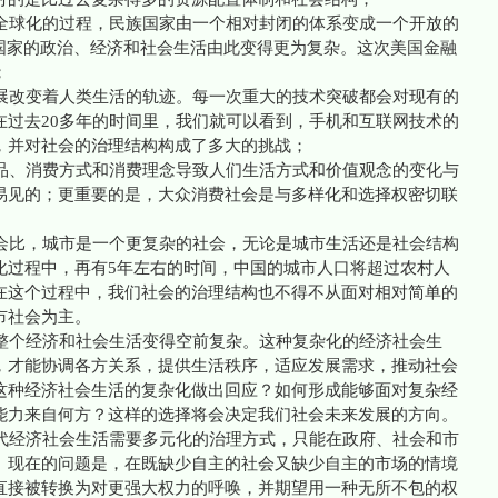
球化的过程，民族国家由一个相对封闭的体系变成一个开放的
个国家的政治、经济和社会生活由此变得更为复杂。这次美国金融
；
改变着人类生活的轨迹。每一次重大的技术突破都会对现有的
在过去20多年的时间里，我们就可以看到，手机和互联网技术的
，并对社会的治理结构构成了多大的挑战；
、消费方式和消费理念导致人们生活方式和价值观念的变化与
易见的；更重要的是，大众消费社会是与多样化和选择权密切联
比，城市是一个更复杂的社会，无论是城市生活还是社会结构
化过程中，再有5年左右的时间，中国的城市人口将超过农村人
在这个过程中，我们社会的治理结构也不得不从面对相对简单的
市社会为主。
个经济和社会生活变得空前复杂。这种复杂化的经济社会生
，才能协调各方关系，提供生活秩序，适应发展需求，推动社会
这种经济社会生活的复杂化做出回应？如何形成能够面对复杂经
能力来自何方？这样的选择将会决定我们社会未来发展的方向。
经济社会生活需要多元化的治理方式，只能在政府、社会和市
。现在的问题是，在既缺少自主的社会又缺少自主的市场的情境
直接被转换为对更强大权力的呼唤，并期望用一种无所不包的权