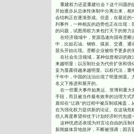
重建权力还是重建社会？这个问题的提
开始逐步从总体性体制中分离出来，相
会结构正在逐渐形成。但是，在最近的
列事件，一种相反的趋势也正在出现：
的问题，试图用权力来包打天下的努力
在经济领域中，资源迅速向国有垄断企
中，比如石油、钢铁、煤炭、交通、通
苗头开始出现。垄断企业被给予更多的
在社会生活领域，某种似曾相识的政治
来越明显；以压制社会为代价扩张和强
妄为显露得越来越明显。以权代法，重
干年中，中国的法治出现了明显倒退。
名义下推进和展开的。
在一些重大事件如奥运、世博和重大危
手段，而且被当作最有效率的治理方式
盾却在“让路”的过程中被压制或掩盖
在为强化权力提供新的论证。在这场危
些人再度希望仰仗于计划经济时代包揽
这种忧虑还表现为对言论自由的压制有
新闻媒体异地批评，不断被强调；因言