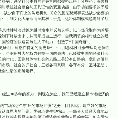
力很弱，甚至社会本身的存在空间都被挤压得十分狭小；等级身
同时承担社会整合与工具理性的双重功能，由于功能要求的矛盾
应；缺少自下而上的沟通机制, 民众的意见凝聚和表达缺少必要的
而生，到文化大革命而至其极，于是，这种体制模式也走到了尽
总体性社会难以为继时发生的必然选择。以市场化取向为首要
控制下释放出来，从而形成自主运行、自我调节的相对独立的经
国经济的快速发展注入了动力，创造了“中国奇迹”。
历史证明，虽然在特定的历史条件下，用总体性社会来应对总体性
下，企图用独大的权力包揽一切的做法，已经被中国的经济社会
天的时代，回到总体性社会的老路上是没有出路的。我们该做的
归市场，社会的归社会，三者各司其职，各守本分，互补互助，
社会生活的正确选择。
经过30多年的努力，到现在为止，我们已经建立起市场经济的
市场经济”与“坏的市场经济”之分。[4] 因此，建立好的市场
该认真思考的问题。吴敬琏先生曾指出，一部分人曾经天真地认
什么样的市场经济都能保证经济的繁荣和人民的幸福。但实际情