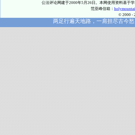
公法评论网建于2000年5月26日。本网使用资料基
范亚峰信箱：
holymounta
© 2000
两足行遍天地路，一肩担尽古今愁