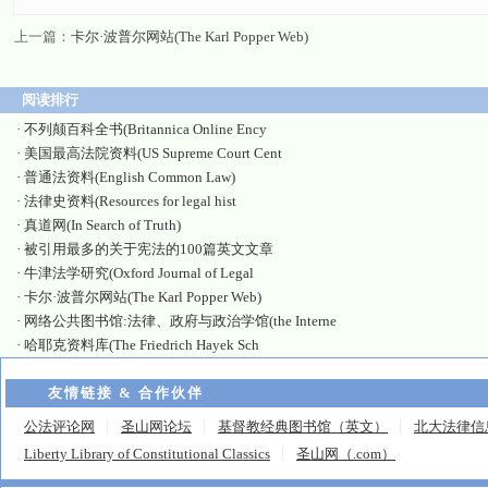
上一篇：
卡尔·波普尔网站(The Karl Popper Web)
阅读排行
·
不列颠百科全书(Britannica Online Ency
·
美国最高法院资料(US Supreme Court Cent
·
普通法资料(English Common Law)
·
法律史资料(Resources for legal hist
·
真道网(In Search of Truth)
·
被引用最多的关于宪法的100篇英文文章
·
牛津法学研究(Oxford Journal of Legal
·
卡尔·波普尔网站(The Karl Popper Web)
·
网络公共图书馆:法律、政府与政治学馆(the Interne
·
哈耶克资料库(The Friedrich Hayek Sch
友情链接 & 合作伙伴
公法评论网
圣山网论坛
基督教经典图书馆（英文）
北大法律信
Liberty Library of Constitutional Classics
圣山网（.com）