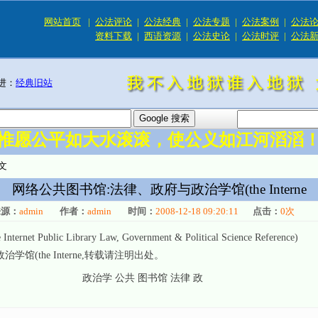
网站首页
|
公法评论
|
公法经典
|
公法专题
|
公法案例
|
公法
资料下载
|
西语资源
|
公法史论
|
公法时评
|
公法
进：
经典旧站
惟愿公平如大水滚滚，使公义如江河滔滔
文
网络公共图书馆:法律、政府与政治学馆(the Interne
来源：
admin
作者：
admin
时间：
2008-12-18 09:20:11
点击：
0
次
lic Library Law, Government & Political Science Reference)
(the Interne
,转载请注明出处。
政治学 公共 图书馆 法律 政