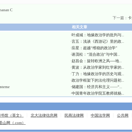
anan C
下一篇：
卡
相关文章
·
叶成城：地缘政治学的批判与...
·
言五：浅谈《西游记》里的政...
·
应星：超越“维稳的政治学”
·
谢茂松：“混合政治”与中国...
·
赵昌会：旋转欧洲之风──地...
·
黄波：从政治学家到红学家的...
·
丁力：地缘政治学的历史与观...
·
政治学框架下的法伦理问题初...
erne
·
储建国：经济共和主义——“...
·
中国青年政治学院五教师就杨...
图书馆（英文）
北大法律信息网
民商法律网
中国法学网
公共网
圣山网（.com）