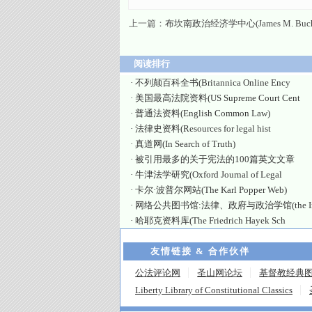
上一篇：
布坎南政治经济学中心(James M. Buch
阅读排行
·
不列颠百科全书(Britannica Online Ency
·
美国最高法院资料(US Supreme Court Cent
·
普通法资料(English Common Law)
·
法律史资料(Resources for legal hist
·
真道网(In Search of Truth)
·
被引用最多的关于宪法的100篇英文文章
·
牛津法学研究(Oxford Journal of Legal
·
卡尔·波普尔网站(The Karl Popper Web)
·
网络公共图书馆:法律、政府与政治学馆(the Int
·
哈耶克资料库(The Friedrich Hayek Sch
友情链接 & 合作伙伴
公法评论网
圣山网论坛
基督教经典
Liberty Library of Constitutional Classics