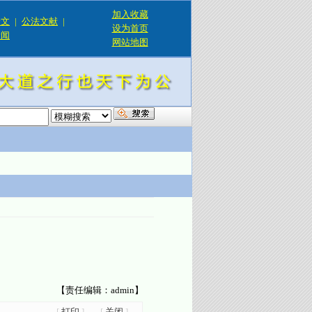
加入收藏
论文
|
公法文献
|
设为首页
新闻
网站地图
！
【责任编辑：admin】
[
打印
]
[
关闭
]