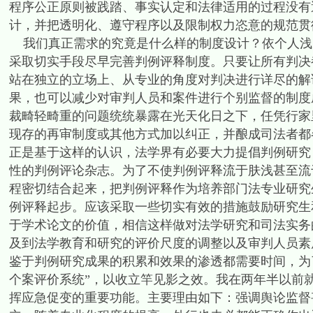
程序公正原则被践踏、事实认定和法律适用的过程没有
计，并把透明化、遵守程序以及限制权力恣意的规范贯
我们真正需求的究竟是什么样的制度设计？依个人浅
采取切实手段尽早完善判例评释制度。只要让所有判决
站在独立的立场上、从专业的角度对判决进行详尽的解
果，也可以减少对审判人员和案件进行个别监督的制度
裁畸轻畸重的问题统统暴露在光天化日之下，任凭行家
现存的再审制度或其他方式加以纠正，并酿成司法者都
正是基于这样的认识，法学界有必要大力提倡判例研究
性的判例评论杂志。为了不使判例评释流于肤浅甚至流
程密切结合起来，把判例评释作为培养部门法专业研究
例评释起步。应该采取一些切实有效的措施鼓励研究生
于学术论文的价值，相信这样做对法学研究和司法实务
及到法学教育和研究的评价尺度的调整以及审判人员素
鉴于判例研究成果的积累和效果的渗透都需要时间，为
个案评价系统”，以收立竿见影之效。我在两年半以前
挥应急促变的重要功能。主要理由如下：强调舆论监督