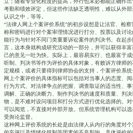
立；随着专业化程度的提高，外行也未必都能正确作出
考勤和绩效评定，但这些作法缺乏透明性，难以从外部
认识之中，等等。
“法律人网上个案评价系统”的初步设想是让法官、检
称和密码进行对个案审理情况进行打分、投票以及讨论
能行为与针对不同门类重要诉讼案件的判决书。在起步
言，这本身就构成研究活动的一部分，并可以获得丰富
己的意见一吐为快。实际上，最容易实行、也最富于成
听制、判决书等作为评价的具体对象，有败诉方律师的
定规模，或者只要得到律师协会的支持，个案评价系统
网上个案评价的具体指标可以包括对当事人的态度、阅
行为方式、对法律争点的把握、调查取证的适当性、事
调解、正确的决断力、制作判决书的速度和质量、判决
物，是不难对设问项目和打分方式进行优化选择的。对
可以阅览，不直接对外部开放。但系统管理机构可以选
受舆论监督。
这种网上评价系统的长处是由法律人从内行的角度对个
的妄评以及情绪化抵制等因素的不良影响。具体评价的