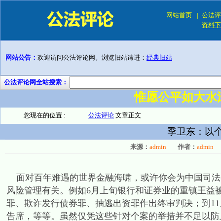
网站首页
|
公法评
资料下
网站公告：
欢迎访问公法评论网。浏览旧站请进：
经典旧站
公法评论网全站搜索：
惟愿公平如大水
您现在的位置 :
公法评论
文章正文
季卫东：以
来源：
admin
作者：
admin
面对百年难遇的世界金融海啸，或许你会为中国司法界
风险管理有关。例如6月上旬银行和证券业的重镇王益
罪、欺诈发行债券罪、抽逃出资罪作出终审判决；到1
告席，等等。虽然仅凭这些针对个案的举措并不足以防