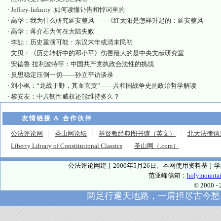
·
Jeffrey-Infinity :如何读懂讣告和悼词里的
·
高华：我为什么研究延安整风——《红太阳是怎样升起的：延安整风
·
高华：蒋介石为何在大陆失败
·
李劼；历史重演可能：东汉末年或清末民初
·
文贝：《历史转折中的邓小平》伤害最大的是中央文献研究室
·
安德鲁·拉利波特等：中国共产党执政合法性的挑战
·
反思稳定压倒一切——孙立平访谈录
·
刘小枫：“龙战于野，其血玄黄”——共和国战争史的政治哲学解读
·
黎安友：中共韧性威权还能维持多久？
友情链接 & 合作伙伴
公法评论网
圣山网论坛
基督教经典图书馆（英文）
北大法律信
Liberty Library of Constitutional Classics
圣山网（.com）
公法评论网建于2000年5月26日。本网使用资料基
范亚峰信箱：
holymounta
© 2000
两足行遍天地路，一肩担尽古今愁