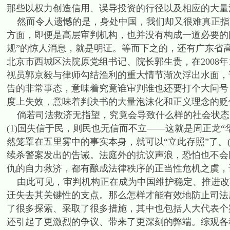
那些以权力创造信用、误导投资的行径以及相应的大量
然而令人遗憾的是，身处中国，我们却又很难真正指
方面，即便是高层审判机构，也并没有构成一道必要的
规”的惊人消息，就是明证。等而下之的，还有广东省
北京市西城区法院原党组书记、院长郭生贵，在2008
视员郭京毅与律师勾结渔利的重大情节渐次浮出水面，
告的非常事态，意味着究竟谁审判谁也还要打个大问号
度上失效，意味着判决书的大量泡沫化和正义理念的贬
倘若司法救济无指望，究竟会导致什么样的社会状态
(1)国失信于民，则民也无信而不立――这就是周正龙
然笼罩在五里雾中的事实本身，就可以“立此存照”了。
续杀警案发出的告诫。法庭外的抗议声浪，恐怕也不会因
仇的自力救济，都有酿成法律秩序的正当性危机之虞，
由此可见，审判机构正在成为中国维护稳定、推进改
迁失去其关键性的支点。那么怎样才能有效地防止司法腐
了很多探索、采取了很多措施，其中也包括人大代表个
还引起了更激烈的争议、带来了更深刻的弊端。综观各