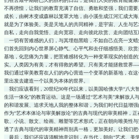
们在苦难中期盼已久的胜利的日出，是我们人类的教育能健康
不再徬惶，让我们的教育充满了自信、勇敢和坚强，我们需要
成长，由树木变成森林以笼罩大地，由小溪生成江河汇成大海
就是为了体验美。美是天地人的共同精神，是宇宙、人生与艺
自私，走向自我觉悟、走向宽容、走向彼此欣赏、走向团结互
一切有苦难感的人们，与其埋怨黑暗，不如自己点亮一支蜡
们首先回到内心世界屏心静气、心平气和去仔细感悟美、欣赏
基地，化悲痛为力量，把苦难感转化为一种变革现实的创造的
实。人类因为有美，才有得救的希望。只有美才能拯救世界--
我们通过审美教育在人们的内心营造一个变革的新基地，在这
里出发去建造一个以美为本体的世界。
我们应该看到，20世纪90年代以来，以美国哈佛大学“八大
生活一体化”的教育运动。这是一场通过“艺术与美”来解放人
的和谐发展、追求天地人我的整体和谐，为我们时代日益增强
作为“艺术本体论与审美解放论”的古典与现代的审美精神，
歌、小说、散文、绘画、雕塑等艺术形式，正在朝向唯美性与
透了古典与现代的审美精神而别具一格，更加美好。让我们把
最后，我们还应该清醒地意识到，在当代，朝向“艺术、美学