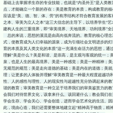
基础上去掌握求生存的专业技能，也就是“内圣外王”是人类教育的
点，才能确立一个新的存在：美是教育的本质，构成教育的核
应该是“美、德、智、体、劳”的有序结构才符合教育发展的客
之本、审美为立人之本”这三大信念的主导下，以培养学生“艺
建构人生的三重境界，即“审美境界、天地境界、功利境界”全
总的来说，思想的溪流是由高向低奔流的。教育的核心理念
式，使教育成为人们幸福的源泉，成为引领社会文明进步的灯
育的本质及其人类文化的本质”这一充满生命活力的思想，通
理解“美是什么？美是和谐、是崇高，是主观与客观的统一；
泉，也是人生的最高境界。美是一种感觉；美是一种精神；美
无规范的规范；美是走向道德的基础；美是内在的道德；美就
理；让更多的人体验并理解“审美教育是一种最大程度超越功
性、人的感性与理性、人的现实性与超越性充分协调起来的教
谐的教育；审美教育是一种立足于培养我们的审美鉴赏力的教
会我们对待世界文化，该拿来什么、该回避什么；教会我们在
学会生存、学会关心、学会创造，进而学会艺术化的生活。因
此，境由心造，我们还需要整体地建立起“精神高于物质，精