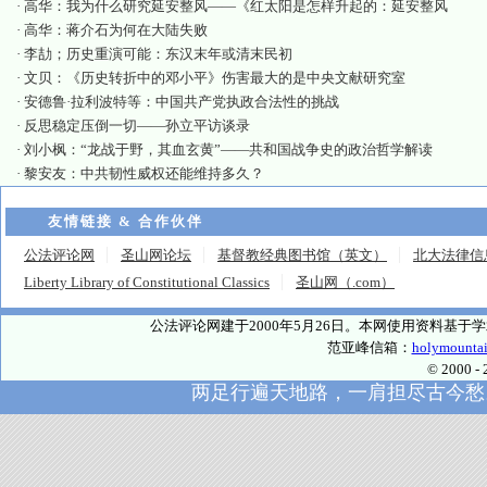
·
高华：我为什么研究延安整风——《红太阳是怎样升起的：延安整风
·
高华：蒋介石为何在大陆失败
·
李劼；历史重演可能：东汉末年或清末民初
·
文贝：《历史转折中的邓小平》伤害最大的是中央文献研究室
·
安德鲁·拉利波特等：中国共产党执政合法性的挑战
·
反思稳定压倒一切——孙立平访谈录
·
刘小枫：“龙战于野，其血玄黄”——共和国战争史的政治哲学解读
·
黎安友：中共韧性威权还能维持多久？
友情链接 & 合作伙伴
公法评论网
圣山网论坛
基督教经典图书馆（英文）
北大法律信
Liberty Library of Constitutional Classics
圣山网（.com）
公法评论网建于2000年5月26日。本网使用资料基
范亚峰信箱：
holymounta
© 2000
两足行遍天地路，一肩担尽古今愁