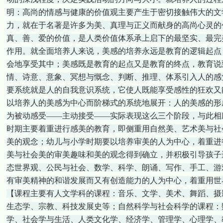
明：高尚的情感与健康的价值观主要产生于密切接触伟大的文
力，就在于名著是许多为美、真理与正义而献身的高尚心灵的
真、善、爱的价值，是人类价值体系承上启下的最坚实、最完
作用。就全面培养人来说，美感的培养永远是教育的逻辑起点
会地享受其中；美感既是教育的起点又是教育的终点，教育说
情、诗意、意象、冥想与慨念、判断、推理、体系引入人的感
要系统就是人的自我意识系统，它使人既能享受感性的狂欢又能
以培养人的美感为中心而阶梯式的系统地展开：人的美感的形
为被动感受——主动接受——实际表现这么三个阶段，与此相
时期主要着重进行感美的教育，即侧重用自然美、艺术美与社
美的观念；幼儿与小学时期要以培养审美的人为中心，着重进
美与社会美的审美趣味和美的观念得到确立，并积极引导孩子
态世界观、公民与社会、数学、科学、朗诵、写作、手工、游
有审美精神的和谐发展而又有创造能力的人为中心，着重用世
【课程主要有人文学科的课程：音乐、文学、美术、舞蹈、摄
生态学、宗教、科技发展史等；自然科学与社会科学的课程：
学、社会学与生活、人类文化学、经济学、管理学、心理学、