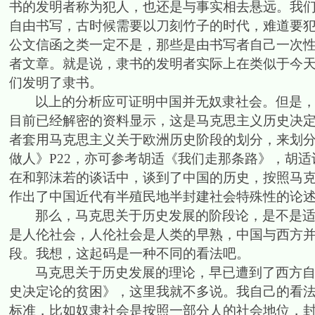
书的发明者称为犯人，也还是与事实相去悬远。我
自由书写，古时候需要以刀刻竹子的时代，难道要
公文信函之类一定不是，那些是由书写者自己一次
者文章。就是说，隶书的发明者实际上在类似于今
们发明了隶书。
以上的分析应可证明中国并无奴隶社会。但是
目前已经解密的资料显示，这是马克思主义历史决
者套用马克思主义关于欧洲历史阶段的划分，来划
做人》
P22
，亦可参考胡适《我们走那条路》，胡适
在和郭沫若的谈话中，谈到了中国的历史，按照马
作出了中国近代有半殖民地半封建社会特殊性的论
那么，马克思关于历史发展的阶段论，是不是
是人伦社会，人伦社会是人类的早熟，中国与西方
段。我想，这起码是一种不同的看法吧。
马克思关于历史发展的理论，早已遭到了西方自
史决定论的贫困》，这里我就不多说。我自己的看
标准，比如奴隶社会是按照一部分人的社会地位，