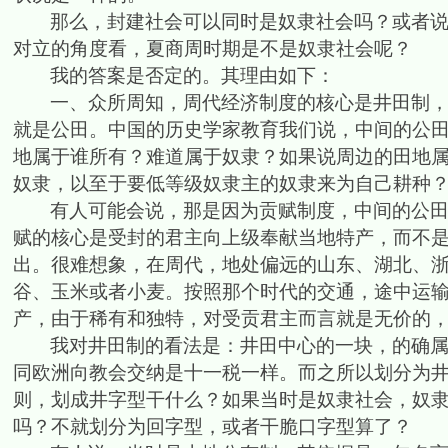
那么，封建社会可以同时是奴隶社会吗？或者
对立的角度看，夏商周时期是不是奴隶社会呢？
我的答案是否定的。其理由如下：
一、众所周知，周代经济制度的核心是井田制
就是公田。中国的历史学家教育我们说，中间的公
地属于谁所有？难道属于奴隶？如果说周边的田地
奴隶，以至于要低等级奴隶主的奴隶来为自己耕种
有人可能会说，那是因为贡赋制度，中间的公
赋的核心是受
封的
君主向上级奉献当地特产，而不
出。很难想象，在周代，地处偏远的山东、湖北、
谷、玉米或者小麦。按照那个时代的交通，途中运
产，由于稀有和独特，对受
贡
君主而言就是无价的
我对井田制的看法是：井田中心的一块，的确
同欧洲向教会交纳是十一税一样。而之所以划分为
则，划成井字型干什么？如果当时是奴隶社会，奴
吗？不就划分为回字型，或者干脆口字型算了？