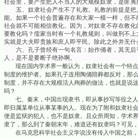
社会里，要产生把人不当人的大规模奴隶，是匪夷
五、奴隶社会产生不了礼教。礼教的前提是把
能。如果一个社会普遍存在和大家一模一样，但不
社会就不可能相信教化。因为，对奴隶不存在教化
要教化吗？儒家当时有一个礼教规则，叫做刑不上
实就是大夫即贵族和庶人即平民。除此之外并无什
六、孔子曾经有一句名言：始作俑者，其无后
人，是不是要断子绝孙啊。
现在国内学术界一般认为，奴隶社会有一个特
制度的维护者。如果孔子连用陶俑陪葬都反对，那
制度，并不存在大规模活人殉葬的做法，也就是说
吗？
七、秦末，中国出现隶书，即从事抄写等役之
即归属某单位从事某事的人。现在为了附和奴隶社
便是监狱的犯人，也不是奴隶。且众所周知，学术
隶了，那么到了秦朝末年，难道还有奴隶吗？可见
在马克思科学社会主义学说没有传入中国之前