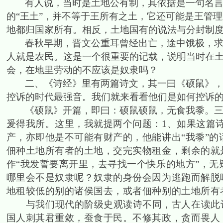
有人说，当时是土地公有制，其依据是一句名
的“王土”，并不等于王所有之土，它还可能是王管
地都归国家所有。相反，土地国有的说法与分封制
春秋早期，晋文公重耳曾经出亡，途中饿极，求食
人就是农民。这是一个很重要的记载，说明当时在
会，在地里劳动的不应该是奴隶吗？
二、《诗经》里有两篇诗文，其一曰《硕鼠》
控诉的时代最强音。我们就来看看他们是如何控诉
《硕鼠》开篇，即曰：硕鼠硕鼠，无食我黍。
爰得我所。这里，我就提两个问题：
1
、如果这篇
产，亦即他是不可能有财产的，他能讲出“我黍”
佃种土地所有者的土地，交完实物租金，剩余的就是
作“我发誓要离开里，去寻找一个快乐的地方”，
哪里会不是奴隶呢？奴隶的身份会因为逃跑而解脱
地租较低的别的诸侯国去，或者佃种别的土地所有
与我们现代的阶级史观读诗不同，古人在读此
国人刺其君重敛，蚕食于民。不修其政，贪而畏人