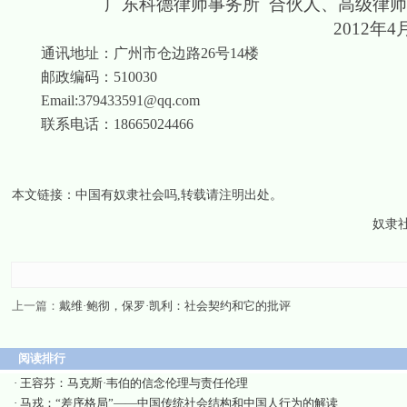
广东科德律师事务所
合伙人、高级律
2012
年
4
通讯地址：广州市仓边路
26
号
14
楼
邮政编码：
510030
Email:
379433591@qq.com
联系电话：
18665024466
本文链接：
中国有奴隶社会吗
,转载请注明出处。
奴隶社
上一篇：
戴维·鲍彻，保罗·凯利：社会契约和它的批评
阅读排行
·
王容芬：马克斯·韦伯的信念伦理与责任伦理
·
马戎：“差序格局”——中国传统社会结构和中国人行为的解读