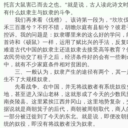
托言大鼠害己而去之也。”就是说，古人读此诗文
有什么奴隶主与奴隶的斗争。
我们再来看《伐檀》。该诗第一段为，“
坎坎
禾三百廛兮？不狩不猎，胡瞻尔庭有县貆兮？彼君
控诉。我的问题是：奴隶哪里来的这么好的学问，
首诗和《硕鼠》一样，运用了赋比兴的手法，反复
难道古代中国的奴隶主还送奴隶去接受高等教育？
农民劳动交了租子之后，经济条件好的会有一些剩
中，就有不少家庭条件相对贫困的。
三、一般认为，奴隶产生的途径有两个，其一
生不了大规模奴隶。
先看战争。在中国，并无将战败者有系统奴役
地，甚至进入深山老林，这就形成了今天的少数民
南炎陵县。这里紧挨江西井冈山，这里地势复杂，
据说就是商朝箕子的后代，商朝被周朝取代，商人
一部分被迁徙到了今天的东北。就是说，即便改朝
统的奴役，即没有将战败者没为奴隶。