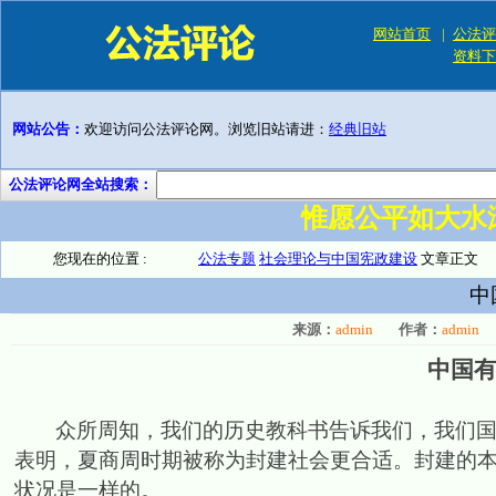
网站首页
|
公法评
资料下
网站公告：
欢迎访问公法评论网。浏览旧站请进：
经典旧站
公法评论网全站搜索：
惟愿公平如大水
您现在的位置 :
公法专题
社会理论与中国宪政建设
文章正文
中
来源：
admin
作者：
admin
中国
众所周知，我们的历史教科书告诉我们，我们
表明，夏商周时期被称为封建社会更合适。封建的
状况是一样的。