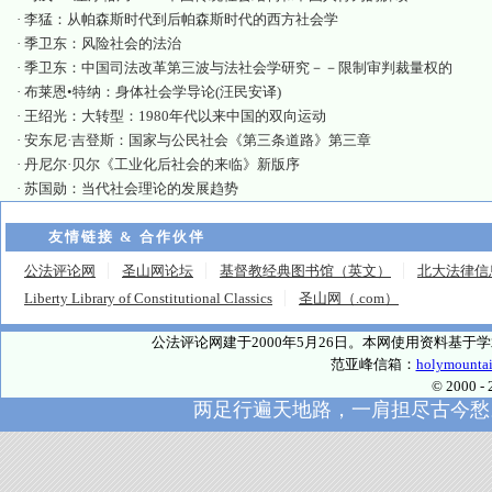
·
李猛：从帕森斯时代到后帕森斯时代的西方社会学
·
季卫东：风险社会的法治
·
季卫东：中国司法改革第三波与法社会学研究－－限制审判裁量权的
·
布莱恩•特纳：身体社会学导论(汪民安译)
·
王绍光：大转型：1980年代以来中国的双向运动
·
安东尼·吉登斯：国家与公民社会《第三条道路》第三章
·
丹尼尔·贝尔《工业化后社会的来临》新版序
·
苏国勋：当代社会理论的发展趋势
友情链接 & 合作伙伴
公法评论网
圣山网论坛
基督教经典图书馆（英文）
北大法律信
Liberty Library of Constitutional Classics
圣山网（.com）
公法评论网建于2000年5月26日。本网使用资料基
范亚峰信箱：
holymounta
© 2000
两足行遍天地路，一肩担尽古今愁