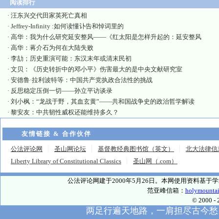
阅读排行
·
汪东兴交代田家英死亡真相
·
Jeffrey-Infinity :如何读懂讣告和悼词里的
·
高华：我为什么研究延安整风——《红太阳是怎样升起的：延安整风
·
高华：蒋介石为何在大陆失败
·
李劼；历史重演可能：东汉末年或清末民初
·
文贝：《历史转折中的邓小平》伤害最大的是中央文献研究室
·
安德鲁·拉利波特等：中国共产党执政合法性的挑战
·
反思稳定压倒一切——孙立平访谈录
·
刘小枫：“龙战于野，其血玄黄”——共和国战争史的政治哲学解读
·
黎安友：中共韧性威权还能维持多久？
友情链接 & 合作伙伴
公法评论网
圣山网论坛
基督教经典图书馆（英文）
北大法律信
Liberty Library of Constitutional Classics
圣山网（.com）
公法评论网建于2000年5月26日。本网使用资料基
范亚峰信箱：
holymounta
© 2000
两足行遍天地路，一肩担尽古今愁