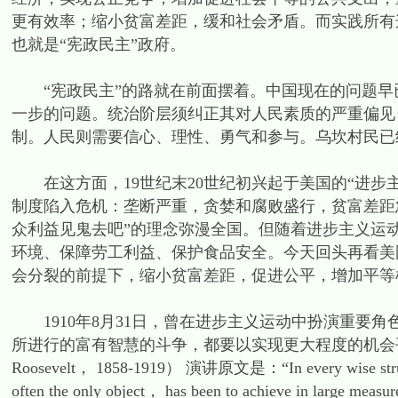
更有效率；缩小贫富差距，缓和社会矛盾。而实践所有
也就是“宪政民主”政府。
“宪政民主”的路就在前面摆着。中国现在的问题早
一步的问题。统治阶层须纠正其对人民素质的严重偏见
制。人民则需要信心、理性、勇气和参与。乌坎村民已
在这方面，19世纪末20世纪初兴起于美国的“进步
制度陷入危机：垄断严重，贪婪和腐败盛行，贫富差距
众利益见鬼去吧”的理念弥漫全国。但随着进步主义运
环境、保障劳工利益、保护食品安全。今天回头再看美
会分裂的前提下，缩小贫富差距，促进公平，增加平等
1910年8月31日，曾在进步主义运动中扮演重要
所进行的富有智慧的斗争，都要以实现更大程度的机会平等作
Roosevelt， 1858-1919） 演讲原文是：“In every wise struggl
often the only object， has been to achieve in la