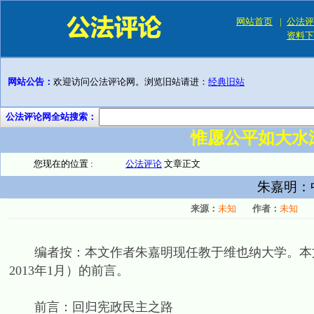
网站首页
|
公法评
资料下
网站公告：
欢迎访问公法评论网。浏览旧站请进：
经典旧站
公法评论网全站搜索：
惟愿公平如大水
您现在的位置 :
公法评论
文章正文
朱嘉明：
来源：
未知
作者：
未知
编者按：本文作者朱嘉明现任教于维也纳大学。本文
2013年1月）的前言。
前言：回归宪政民主之路