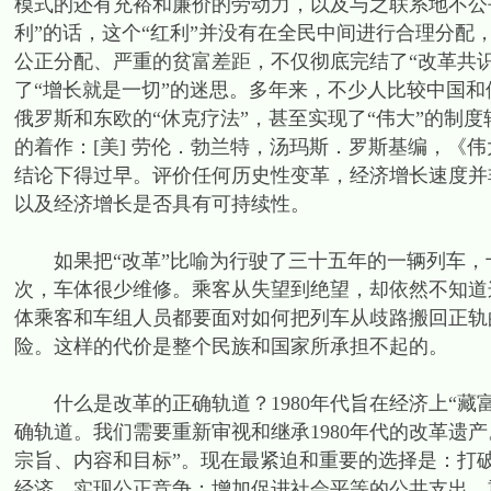
模式的还有充裕和廉价的劳动力，以及与之联系地不公
利”的话，这个“红利”并没有在全民中间进行合理分
公正分配、严重的贫富差距，不仅彻底完结了“改革共
了“增长就是一切”的迷思。多年来，不少人比较中国和
俄罗斯和东欧的“休克疗法”，甚至实现了“伟大”的制
的着作：[美] 劳伦．勃兰特，汤玛斯．罗斯基编，《伟大
结论下得过早。评价任何历史性变革，经济增长速度并
以及经济增长是否具有可持续性。
如果把“改革”比喻为行驶了三十五年的一辆列车，
次，车体很少维修。乘客从失望到绝望，却依然不知道
体乘客和车组人员都要面对如何把列车从歧路搬回正轨
险。这样的代价是整个民族和国家所承担不起的。
什么是改革的正确轨道？1980年代旨在经济上“藏富
确轨道。我们需要重新审视和继承1980年代的改革遗
宗旨、内容和目标”。现在最紧迫和重要的选择是：打
经济，实现公正竞争；增加促进社会平等的公共支出，