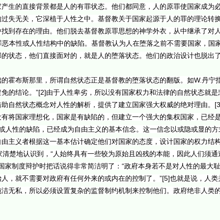
产生的直接背景都是人的有罪状态。他们都同意，人的原罪使国家成为必要
的过失无关，它深植于人性之中。基督教关于国家起源于人的罪的理论转
找到存在的理由。他们脱去基督教原罪思想的神学外衣，从中继承了对人
的罪恶本性或人性结构中的缺陷。基督教认为人在堕落之前不需要国家，国
邪的状态，他们直接面对的，就是人的堕落状态。他们的政治设计也脱出
的霍布斯那里，所谓自然状态正是基督教的堕落状态的翻版。如W.丹宁指
免的结论。”[2]由于人性卑劣，所以没有国家权力和法律的自然状态就
助自然状态概念对人性的解析，提供了建立国家强大权威的绝对理由。[3
没有将国家理想化，国家是有缺陷的，但建立一个强大的集权国家，已经
性或人性的缺陷，已经成为自由主义的基本信念。这一信念以或隐或显的方
自由主义者根据这一基本估计确定他们对国家的态度，设计国家的权力结
家清楚地认识到，“人始终具有一些较为原始且凶残的本能，因此人们须通
计的国家制度辩护时把话说得非常简洁明了：“政府本身若不是对人性的最大
人，就不需要对政府有任何外来的或内在的控制了。”[5]也就是说，人
纯洁无私，所以必须设置复杂的监督制约机制来控制他们。政府绝非人类