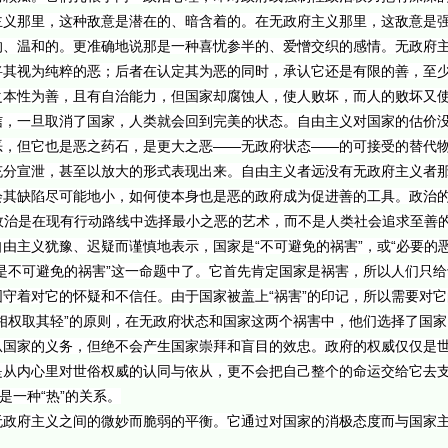
主义那里，这种敌意是潜在的、暗含着的。在无政府主义那里，这敌意是
的、温和的。更准确地说那是一种喜忧参半的、爱憎交织的感情。无政府
将其视为纯粹的恶；后者在认定其为恶的同时，承认它还是有限的善，至
之本性为善，且有自治能力，但国家却腐蚀人，使人败坏，而人的败坏又
信，一旦取消了国家，人类就会回到完美的状态。自由主义对国家的估价
恶，但它也是恶之药石，是更大之恶——无政府状态——的可接受的替代
充分宣泄，甚至以放大的形式表现出来。自由主义者远没有无政府主义者
其缺陷尽可能地小，如何使本身也是恶的政府成为促进善的工具。政治的
“政治是在现有行动路线中选择最小之恶的艺术，而不是人类社会追求至善
主义犹豫、迟疑而谨慎地表示，国家是“不可避免的祸害”，或“必要的恶”
是不可避免的祸害”这一命题中了。它首先肯定国家是祸害，所以人们只
守着对它的怀疑和不信任。由于国家被盖上“祸害”的印记，所以需要对
相权取其轻”的原则，在无政府状态和国家这两个祸害中，他们选择了国
从国家的义务，但绝不会产生国家崇拜和盲目的效忠。政府的权威仅仅是
是从内心里对世俗权威的认同与依从，更不会把自己整个的命运交给它去
是一种“热”的关系。
无政府主义之间的微妙而脆弱的平衡。它通过对国家的消极态度而与国家