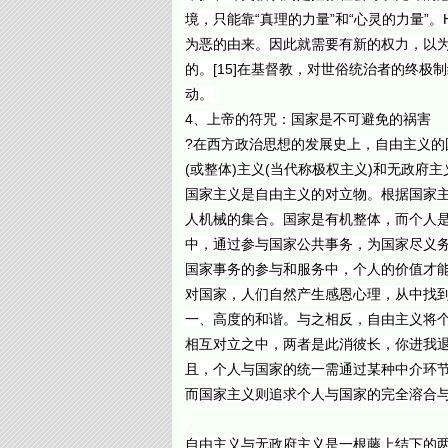
境，只能靠“真理的力量”和“心灵的力量
为恶的由来。因此就需要有新的权力，以
的。[15]在基督教，对世俗统治者的终
动。
4、上帝的符咒：国家是不可避免的祸害
?在西方政治思想的发展史上，自由主义
(或整体)主义(当代称极权主义)和无政
国家主义是自由主义的对立物。根据国家主
人机械的集合。国家是有机整体，而个人
中，通过参与国家公共事务，为国家尽义
国家事务的参与和服务中，个人的价值才
对国家，人们自然产生感恩心理，从中找
一、高度的和谐。与之相反，自由主义将
相互对立之中，两者是此消彼长，你进我
且，个人与国家的统一需通过某种中介环节
而国家主义则追求个人与国家的完全溶合
自由主义与无政府主义是一根藤上结下的