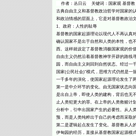
作者：丛日云 关键词：国家观 基督教
古典自由主义和基督教政治哲学对国家的
和政治情感的层面上，它是对基督教政治
1、政府：人性的耻辱
基督教的国家起源理论以现代人不再认真对
确认国家不是出于自然和人类的本性，也
西。这样就设定了基督教消极国家观的价
自由主义仍然沿着基督教神学开辟的路线
园，而自由主义则回到自然状态。经过一千
国家(公民社会)”模式，思维方式仍然是
一千多年的演化，使国家起源理论发生了
第一是中介环节的变化。由无国家状态向
是出自上帝，即使人类的建构，背后也无
止人类犯更大的罪。在上帝的人类救赎计
分析中，引申出国家产生的必要性。从人
预，而是人类纯粹出于自己的考虑而采取
第二是逻辑起点发生了变化。基督教从人的
伊甸园的经历，直接从基督教国家起源模