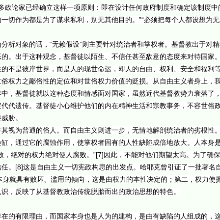
许多政论家已经确立这样一项原则：即在设计任何政府制度和确定该制度中
一切作为都是为了谋求私利，别无其他目的。”“必须把每个人都设想为
分析对象的话，“无赖假设”则主要针对统治者和掌权者。基督教出于对
恶的。出于这种观念，基督徒以陌生、不信任甚至敌意的态度来对待国家
注的不是彼岸世界，而是人的现世命运，即人的自由、权利、安全和福利
世俗权力之鄙俗性的定位和对世俗权力价值的贬损。从自由主义者身上，
年中，基督徒就以这种态度和情感面对国家，虽然近代基督教势力衰落了
淀代代遗传。基督徒小心维护他们的内在精神生活和宗教事务，不容世俗
要威胁。
将其视为普通的俗人。而自由主义则进一步，无情地解剖统治者的劣根性
染缸，通过它的腐蚀作用，使掌权者固有的人性缺陷成倍地放大。人本身
败，绝对的权力绝对使人腐败。”[7]因此，不能对他们期望太高。为了确
任。[8]这是自由主义一切宪政构思的出发点。哈耶克曾引证了一批著名
力本身就具有败坏、滥用的倾向，这是由权力的本性决定的；第二，权力使
认识，反映了从基督教政治传统脱胎而出的政治思想的特色。
存在的有限理由，而国家本身也是人为的建构，是由有缺陷的人组成的，