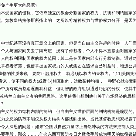
免产生更大的恶呢?
活不受国家的侵扰，它依靠独立的教会分割国家的权力，抗衡和制约国家
能。如教皇格拉修斯所指出的，之所以将精神权力与世俗权力分开，是因
，中世纪甚至没有真正意义上的国家。但是当自由主义兴起的时候，人们
，个人与国家间失去了隔离层，没有了仲裁者，个人不得不直接面对国家
个人的权利限制国家的权力范围；其二是在国家内部实行分权制衡。通过
止掌权者堕落，也使掌握国家权力的人或集团在追求自己利益时，增进公
事物的性质来说，要防止滥用权力，就必须以权力约束权力。”[11]美国
他们看来，使不同的权力(或野心)相互制约，达致某种均衡，一种野心就会
会中所有成员都追逐自我利益，但明智的政府组织通过巧妙的分权，使其
这是苏格兰自由主义者的共同思路。这里使我们想到他们关于市场经济的思
?
由主义的权力结构内部的制约，但自由主义世俗层面的制约机制是脆弱的
权力之恶的防范不能仅从权力结构内部找到出路。当代基督教思想家揭露
令人深思的问题：如果“企图以自然力量防止自然冲动的方法来控制人类
要手段，那么，……什么东西可预防今日之拯救手段成为明天的奴役锁链呢?