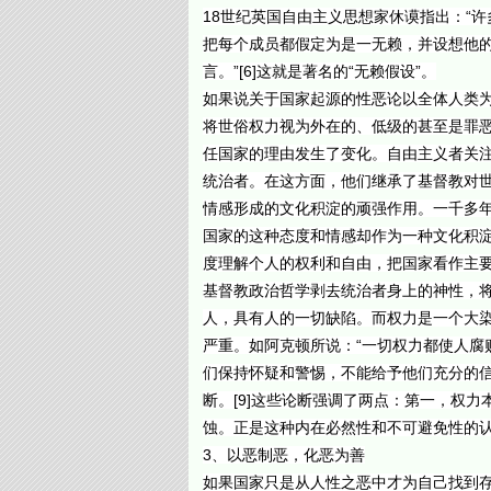
18世纪英国自由主义思想家休谟指出：“
把每个成员都假定为是一无赖，并设想他的
言。”[6]这就是著名的“无赖假设”。
如果说关于国家起源的性恶论以全体人类为
将世俗权力视为外在的、低级的甚至是罪
任国家的理由发生了变化。自由主义者关
统治者。在这方面，他们继承了基督教对
情感形成的文化积淀的顽强作用。一千多
国家的这种态度和情感却作为一种文化积
度理解个人的权利和自由，把国家看作主
基督教政治哲学剥去统治者身上的神性，
人，具有人的一切缺陷。而权力是一个大
严重。如阿克顿所说：“一切权力都使人腐
们保持怀疑和警惕，不能给予他们充分的信
断。[9]这些论断强调了两点：第一，权
蚀。正是这种内在必然性和不可避免性的
3、以恶制恶，化恶为善
如果国家只是从人性之恶中才为自己找到