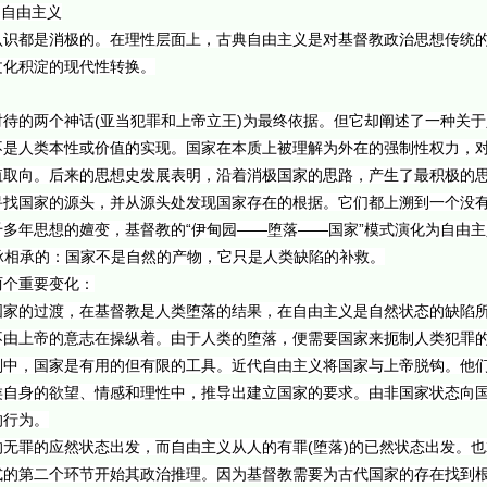
 自由主义
认识都是消极的。在理性层面上，古典自由主义是对基督教政治思想传统
文化积淀的现代性转换。
待的两个神话(亚当犯罪和上帝立王)为最终依据。但它却阐述了一种关
不是人类本性或价值的实现。国家在本质上被理解为外在的强制性权力，
值取向。后来的思想史发展表明，沿着消极国家的思路，产生了最积极的
寻找国家的源头，并从源头处发现国家存在的根据。它们都上溯到一个没
多年思想的嬗变，基督教的“伊甸园——堕落——国家”模式演化为自由主
一脉相承的：国家不是自然的产物，它只是人类缺陷的补救。
两个重要变化：
国家的过渡，在基督教是人类堕落的结果，在自由主义是自然状态的缺陷
不由上帝的意志在操纵着。由于人类的堕落，便需要国家来扼制人类犯罪
划中，国家是有用的但有限的工具。近代自由主义将国家与上帝脱钩。他
类自身的欲望、情感和理性中，推导出建立国家的要求。由非国家状态向
的行为。
无罪的应然状态出发，而自由主义从人的有罪(堕落)的已然状态出发。
式的第二个环节开始其政治推理。因为基督教需要为古代国家的存在找到