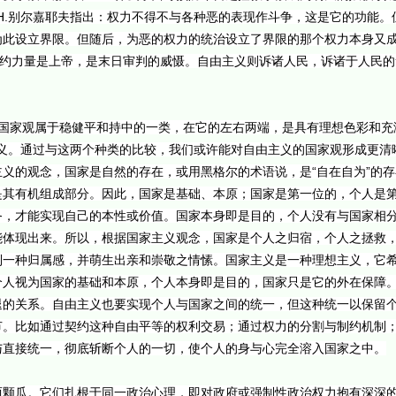
”。H.别尔嘉耶夫指出：权力不得不与各种恶的表现作斗争，这是它的功能
为此设立界限。但随后，为恶的权力的统治设立了界限的那个权力本身又
极制约力量是上帝，是末日审判的威慑。自由主义则诉诸人民，诉诸于人民
的国家观属于稳健平和持中的一类，在它的左右两端，是具有理想色彩和充
府主义。通过与这两个种类的比较，我们或许能对自由主义的国家观形成更清
义的观念，国家是自然的存在，或用黑格尔的术语说，是“自在自为”的
是其有机组成部分。因此，国家是基础、本原；国家是第一位的，个人是
务，才能实现自己的本性或价值。国家本身即是目的，个人没有与国家相
能体现出来。所以，根据国家主义观念，国家是个人之归宿，个人之拯救
到一种归属感，并萌生出亲和崇敬之情愫。国家主义是一种理想主义，它
个人视为国家的基础和本原，个人本身即是目的，国家只是它的外在保障
退的关系。自由主义也要实现个人与国家之间的统一，但这种统一以保留
。比如通过契约这种自由平等的权利交易；通过权力的分割与制约机制；
与直接统一，彻底斩断个人的一切，使个人的身与心完全溶入国家之中。
两颗瓜。它们扎根于同一政治心理，即对政府或强制性政治权力抱有深深