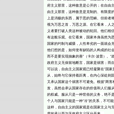
府主义那里，这种敌意是公开的；在自由
由主义那里，这种敌意是克制的、有限度
上是消极的东西，属于恶的范畴。但前者
视为万恶之首，万恶之源。在它看来，人
义者要打破人类这种被动的轮回。他们相
有这般乐观。在它看来，国家本身虽然为
国家的约制与威慑，人性卑劣的一面就会
他们想的是，如何使有缺陷的人构成的社会
而不是要实现抽象的善”（卡尔·波普）。
政府主义无保留地断言，国家是祸害；而自由
可以说，自由主义国家观已经凝聚在“国家
从，始终与它保持着距离，在内心深处则固
又承认国家这个祸害不可避免。根据“两害
发，虽然会承认国家存在的价值和人们服
的权威。服从只是一种世俗的义务，绝不
个人与国家只能是一种“冷”的关系，不可能
这样，自由主义的国家观是在国家主义与
度的承认而与无政府主义区分开来。