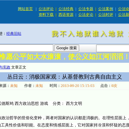
网站首页
|
公法评论
|
公法经典
|
公法专题
|
公法案例
|
公法
资料下载
|
西语资源
|
公法史论
|
公法时评
|
公法
进：
经典旧站
惟愿公平如大水滚滚，使公义如江河滔滔
与宪政
文章正文
丛日云：消极国家观：从基督教到古典自由主义
来源：
未知
作者：
未知
时间：
2013-09-20 15:15:03
点击：
0
次
孟德斯鸠 西方政治思想 游戏 分类： 西方文明
政治哲学的世俗化变种，两者对国家的认识都是消极的。在理性层面上
的工具性价值和职能。在态度和情感层面上，它对国家持冷漠和怀疑的态