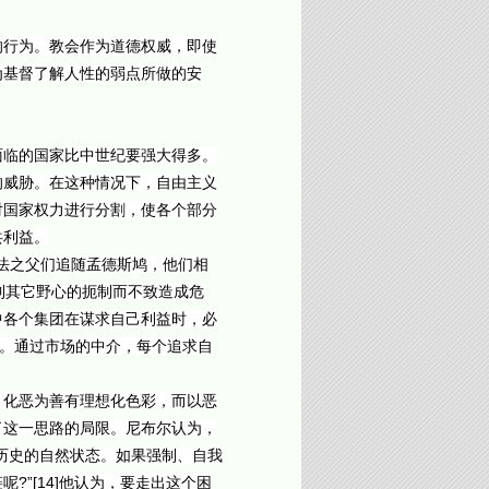
的行为。教会作为道德权威，即使
为基督了解人性的弱点所做的安
面临的国家比中世纪要强大得多。
的威胁。在这种情况下，自由主义
对国家权力进行分割，使各个部分
共利益。
宪法之父们追随孟德斯鸠，他们相
受到其它野心的扼制而不致造成危
中各个集团在谋求自己利益时，必
想。通过市场的中介，每个追求自
。化恶为善有理想化色彩，而以恶
了这一思路的局限。尼布尔认为，
历史的自然状态。如果强制、自我
”[14]他认为，要走出这个困