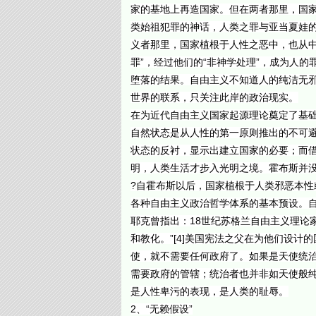
家的基地上再造国家。但在两者那里，国家
类始祖犯罪的神话，人类之罪与亚当夏娃
义者那里，国家植根于人性之恶中，也从中
罪”，经过他们的“非神学处理”，成为人
堕落的结果。自由主义不知道人的纯洁无
世界的联系，只关注此岸的政治现实。
在为近代自由主义国家起源理论奠定了基础
自然状态是从人性的第一原则推出的不可避
状态的反衬，显示出建立国家的必要；而借
明，人类生活才步入光明之境。霍布斯并
?自霍布斯以后，国家植根于人类邪恶本
各种自由主义政治哲学体系的基本预设。
耶克曾指出：18世纪苏格兰自由主义理论
和教化。”[4]美国宪法之父在为他们设
使，就不需要任何政府了。如果是天使统治
需要政府的管辖；统治者也并非如天使般
是人性卑污的表现，是人类的耻辱。
2、“无赖假设”