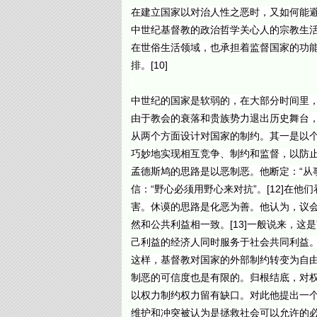
在建立国家以对治人性之恶时，又如何能避
中世纪基督教的政治哲学关心人的宗教生
在世俗生活领域，也承担着监督国家的功
排。[10]
中世纪的国家是软弱的，在大部分时间里
由于教会的衰落和贵族势力退出历史舞台
从两个方面设计对国家的制约。其一是以
巧妙地实现相互竞争、制约和监督，以防
孟德斯鸠的思路是以恶制恶。他断定：“从
信：“野心必须用野心来对抗”。[12]在
害。休谟的思路是化恶为善。他认为，议
然和公共利益相一致。[13]一般说来，
己利益的经济人同时服务于社会共同利益。
这样，基督教对国家的外部制约转变为自
制恶的可信度也是有限的。归根结底，对
以权力制约权力留有缺口。对此他提出一个
维护和冲突被认为是拯救社会可以允许的必