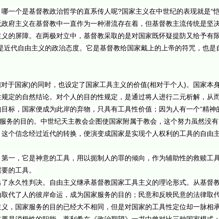
哪一个是基督教政治哲学的直系传人呢?国家主义在中世纪的表现就是“恺
无政府主义在基督教中一直作为一种潜流存在着，但基督教主流传统是坚
义的屏障。在两极对立中，基督教采取的是对国家既怀疑提防又给予有限
是近代自由主义的政治态度。它是基督教给国家戴上的上帝的符咒，也是
相对于国家)的同时，也设定了国家工具主义的价值(相对于个人)。国家本
性规定的自然结论。对个人的目的性规定，是通过将人进行二元析解，从
目标，国家便成为此岸的弃物，只具有工具性价值；因为人有一个“精神
为之服务的目的。中世纪天主教会企图使国家附属于教会，这个努力虽然没
。这个信念经过近代的转换，便演变成国家是实现个人权利的工具的自由
：第一，它是神意的工具，用以扼制人的罪的倾向，作为辅助性的救赎工
需要的工具。
出了永久性判决。自由主义继承基督教国家工具主义的理论形式。从基督
由取代了人的彼岸命运，成为国家服务的目的；民意和反映民意的法律取
主义，国家服务的目的已经大不相同，但是对国家的工具性定位却一脉相