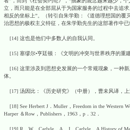
者”，而到《社会契约论》，“抽象的观念越来越少，
立，而只能是在全部屈从于为国家服务的过程中去追求
相反的坐标上”。（转引自朱学勤：《道德理想国的覆灭
治思想的极权主义特征，在朱学勤先生的这部著作中已
[14] 这也是他们中多数人的自我认同。
[15] 塞缪尔•亨廷顿：《文明的冲突与世界秩序的重建
[16] 这里涉及到思想史发展的一个常规现象，一种
体。
[17] 汤因比：《历史研究》（中册），曹未风译，上海人
[18] See Herbert J．Muller，Freedom in the Western W
Harper ＆Row，Publishers，1963，p．32．
[19] R．W．Carlyle，A．J．Carlyle，A History of Mediev