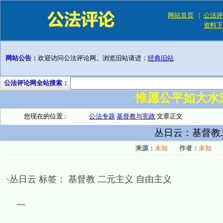
网站首页
|
公法评
资料下
网站公告：
欢迎访问公法评论网。浏览旧站请进：
经典旧站
公法评论网全站搜索：
惟愿公平如大水
您现在的位置 :
公法专题
基督教与宪政
文章正文
丛日云：基督教
来源：
未知
作者：
未知
·丛日云 标签： 基督教 二元主义 自由主义
一