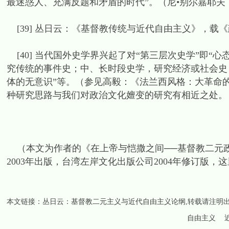
最迷惑人、充满反题和矛盾的时代”。（尼•别尔嘉耶夫：
[39] 丛日云：《基督教传统与近代自由主义》，载《政
[40] 当代国外史学界兴起了对“第三层次史学”即“
究传统的事件史；中、长时段史学，研究经济或社会史
体的无意识”等。（参见高毅：《法兰西风格：大革命的政
种研究思路与我们对政治文化嬗变的研究有相近之处。
（本文为作者的《在上帝与恺撒之间──基督教二元政
2003年出版，台湾左岸文化出版公司2004年修订版
本文链接：
丛日云：基督教二元主义与近代自由主义论纲
,转载请注明
自由主义