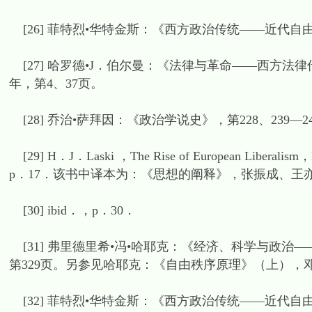
[26] 菲特烈•华特金斯：《西方政治传统——近代自
[27] 哈罗德•J．伯尔曼：《法律与革命——西方法
年，第4、37页。
[28] 乔治•萨拜因：《政治学说史》，第228、239—2
[29] H．J．Laski ，The Rise of European Liberalism，N
p．17．该书中译本为：《思想的阐释》，张振成、王亦
[30] ibid．，p．30．
[31] 弗里德里希•冯•哈耶克：《经济、科学与政治
第329页。另参见哈耶克：《自由秩序原理》（上），邓正
[32] 菲特烈•华特金斯：《西方政治传统——近代自