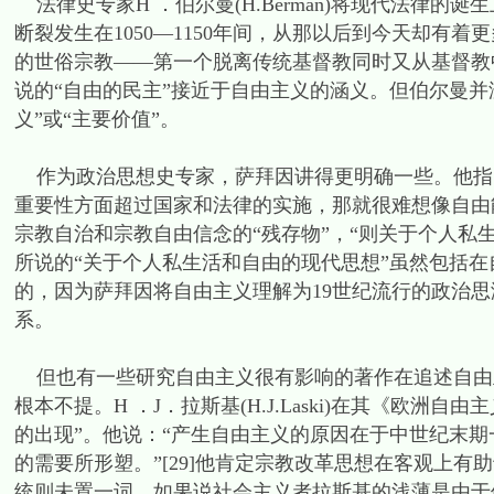
法律史专家H ．伯尔曼(H.Berman)将现代法律的
断裂发生在1050—1150年间，从那以后到今天却有
的世俗宗教——第一个脱离传统基督教同时又从基督教中
说的“自由的民主”接近于自由主义的涵义。但伯尔曼并
义”或“主要价值”。
作为政治思想史专家，萨拜因讲得更明确一些。他指
重要性方面超过国家和法律的实施，那就很难想像自由
宗教自治和宗教自由信念的“残存物”，“则关于个人私生
所说的“关于个人私生活和自由的现代思想”虽然包括
的，因为萨拜因将自由主义理解为19世纪流行的政治
系。
但也有一些研究自由主义很有影响的著作在追述自由
根本不提。H ．J．拉斯基(H.J.Laski)在其《欧
的出现”。他说：“产生自由主义的原因在于中世纪末
的需要所形塑。”[29]他肯定宗教改革思想在客观上有
统则未置一词。如果说社会主义者拉斯基的浅薄是由于