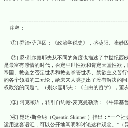
---------------------------------------------------------------------
注释：
[①] 乔治•萨拜因：《政治学说史》，盛葵阳、崔妙因译
[②] 尼•别尔嘉耶夫从不同的角度也描述了中世纪西
是最富有感情的时代，否定尘世性欲和肯定天堂性欲，
帝国、教会之否定世界和教会掌管世界、禁欲主义苦行
的各个领域的二元论，给未来人类提出了没有解决的问
权政治的问题”。（别尔嘉耶夫：《自由的哲学》，董友译
[③] 阿克顿语，转引自约翰•麦克曼勒斯：《牛津基督
[④] 昆廷•斯金纳（Quentin Skinner ）指
运用这套语汇，可以公开地阐明和讨论这种观念。”（