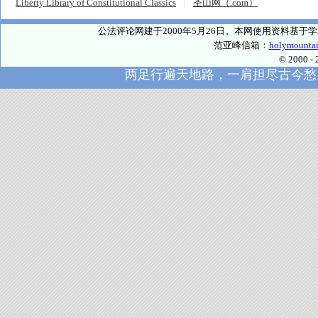
Liberty Library of Constitutional Classics
圣山网（.com）
公法评论网建于2000年5月26日。本网使用资料基
范亚峰信箱：
holymounta
© 2000
两足行遍天地路，一肩担尽古今愁