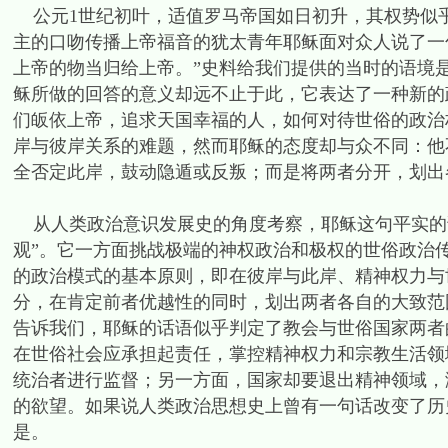
公元1世纪初叶，适值罗马帝国如日初升，其权势似
主的口吻传播上帝福音的犹太青年耶稣面对众人说了一
上帝的物当归给上帝。”史料给我们提供的当时的语境
稣所做的回答的意义却远不止于此，它表达了一种新的
们皈依上帝，追求天国幸福的人，如何对待世俗的政治
岸与彼岸关系的难题，然而耶稣的态度却与众不同：他
全否定此岸，鼓动隐遁或反叛；而是将两者分开，划出
从人类政治意识发展史的角度考察，耶稣这句平实的
观”。它一方面挑战极端的神权政治和极权的世俗政治
的政治模式的基本原则，即在彼岸与此岸、精神权力与
分，在肯定前者优越性的同时，划出两者各自的大致范
告诉我们，耶稣的话语似乎判定了教会与世俗国家两者
在世俗社会应承担起责任，掌控精神权力和宗教生活领
统治者进行监督；另一方面，国家却要退出精神领域，
的欲望。如果说人类政治思想史上曾有一句话改变了历
是。