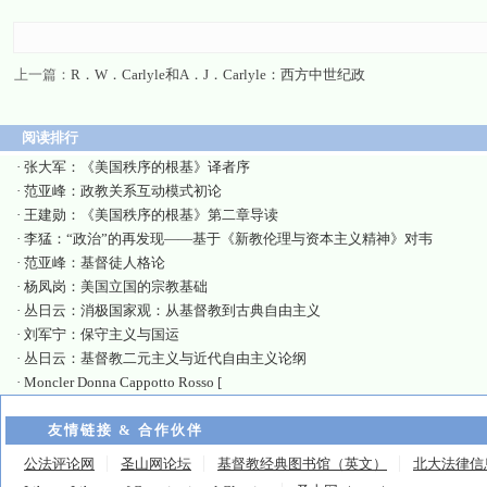
上一篇：
R．W．Carlyle和A．J．Carlyle：西方中世纪政
阅读排行
·
张大军：《美国秩序的根基》译者序
·
范亚峰：政教关系互动模式初论
·
王建勋：《美国秩序的根基》第二章导读
·
李猛：“政治”的再发现——基于《新教伦理与资本主义精神》对韦
·
范亚峰：基督徒人格论
·
杨凤岗：美国立国的宗教基础
·
丛日云：消极国家观：从基督教到古典自由主义
·
刘军宁：保守主义与国运
·
丛日云：基督教二元主义与近代自由主义论纲
·
Moncler Donna Cappotto Rosso [
友情链接 & 合作伙伴
公法评论网
圣山网论坛
基督教经典图书馆（英文）
北大法律信