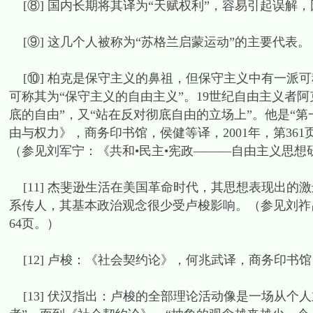
[⑧] 国内长期将其译为“天赋权利”，容易引起误解，因为
[⑨] 这几个人被称为“苏格兰启蒙运动”的主要代表。
[⑩] 柏克是保守主义的鼻祖，但保守主义中有一派可
可称其为“保守主义的自由主义”。19世纪自由主义者阿
底的自由”，又“站在反对彻底自由的立场上”。他是“
由与权力》，商务印书馆，侯健等译，2001年，第36
（参见刘军宁：《共和•民主•宪政———自由主义思想研究
[11] 杰斐逊生活在美国革命时代，其思想表现出的
系传人，其基本政治观念很少受卢梭影响。（参见刘祚昌
64页。）
[12] 卢梭：《社会契约论》，何兆武译，商务印书馆，
[13] 伏汉指出：卢梭的全部理论活动像是一场从个