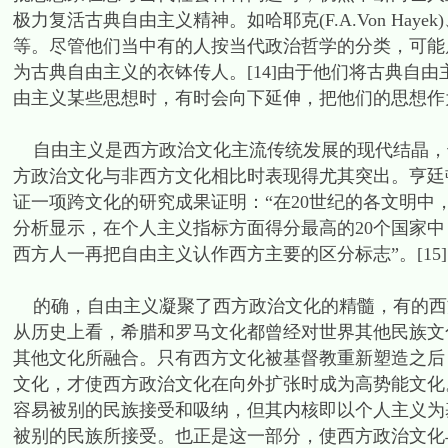
极力复活古典自由主义精神。如哈耶克(F.A.Von Hayek)、波普(K.P
等。尽管他们当中有的人按当代政治哲学的分类，可能
为古典自由主义的衣钵传人。[14]由于他们将古典自
由主义某些思想时，有时会向下延伸，把他们的思想作
自由主义是西方政治文化主流传统发展的现代结晶，
方政治文化与非西方文化相比时表现得尤其突出。亨廷顿(S.
证一项跨文化的研究成果证明：“在20世纪的各文明中
分析显示，在个人主义指标方面得分最高的20个国家
西方人一再把自由主义认作西方主要的区分标志”。[15]
的确，自由主义凝聚了西方政治文化的精髓，有的西
从历史上看，希腊和罗马文化都曾经对世界其他民族文
其他文化所融合。只有西方文化被基督教重新塑造之后
文化，才使西方政治文化在向外扩张时成为高势能文化
容易被别的民族接受和吸纳，但其内核即以个人主义为
被别的民族所接受。也正是这一部分，使西方政治文化