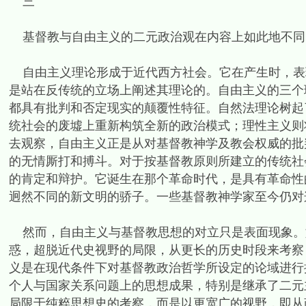
三
基督教与自由主义的二元政治观在内容上如此地不同
自由主义理论形成于近代西方社会。它在产生时，表
是站在反传统的立场上阐述其理论的。自由主义的三个
都具有批判和否定现实的颠覆性特征。自然法理论树起
统社会的废墟上重新构筑全新的政治模式；理性主义则
去观察，自由主义正是从对基督教神学及教会权威的批
的无情厮打和搏斗。对于按基督教原则所建立的传统社
的肯定和辩护。它诞生在那个革命时代，是具有革命性
迥然不同的新文明的骄子。一些基督教神学家至今仍对
然而，自由主义与基督教思想的对立只是表面现象。
惑，超脱近代史视野的局限，从更长的历史时段来考察
义是在现代条件下对基督教政治哲学所设定的论域进行
个人与国家关系问题上的思想成果，特别是继承了二元
局限于纯粹思想史的考察，而是以更宽广的视野，即从