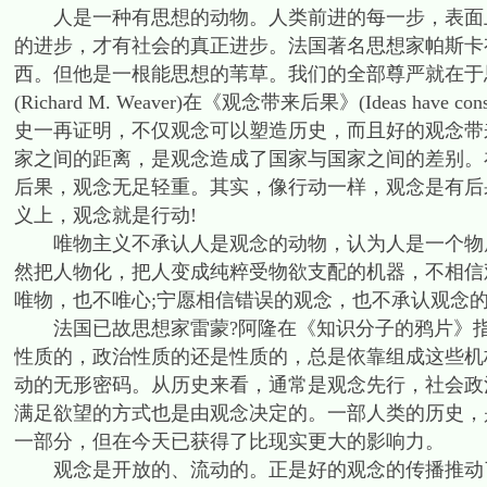
人是一种有思想的动物。人类前进的每一步，表面上
的进步，才有社会的真正进步。法国著名思想家帕斯卡
西。但他是一根能思想的苇草。我们的全部尊严就在于思
(Richard M. Weaver)在《观念带来后果》(Ideas h
史一再证明，不仅观念可以塑造历史，而且好的观念带
家之间的距离，是观念造成了国家与国家之间的差别。
后果，观念无足轻重。其实，像行动一样，观念是有后
义上，观念就是行动!
唯物主义不承认人是观念的动物，认为人是一个物质
然把人物化，把人变成纯粹受物欲支配的机器，不相信
唯物，也不唯心;宁愿相信错误的观念，也不承认观念
法国已故思想家雷蒙?阿隆在《知识分子的鸦片》指
性质的，政治性质的还是性质的，总是依靠组成这些机
动的无形密码。从历史来看，通常是观念先行，社会政
满足欲望的方式也是由观念决定的。一部人类的历史，
一部分，但在今天已获得了比现实更大的影响力。
观念是开放的、流动的。正是好的观念的传播推动了