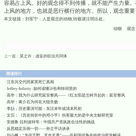
容易占上风。好的观念得不到传播，就不能产生力量。
上风的地方，也就是恶行横行的地方。所以，观念重要
本文链接：
刘军宁：人是观念的动物
,转载请注明出处。
动物
观念
上一篇：
莫之许：虚妄的职业共同体
阅读排行
·
汪东兴交代田家英死亡真相
·
Jeffrey-Infinity :如何读懂讣告和悼词里的
·
高华：我为什么研究延安整风——《红太阳是怎样升起的：延安整风
·
高华：蒋介石为何在大陆失败
·
李劼；历史重演可能：东汉末年或清末民初
·
文贝：《历史转折中的邓小平》伤害最大的是中央文献研究室
·
安德鲁·拉利波特等：中国共产党执政合法性的挑战
·
反思稳定压倒一切——孙立平访谈录
·
刘小枫：“龙战于野，其血玄黄”——共和国战争史的政治哲学解读