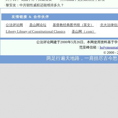
·
黎安友：中共韧性威权还能维持多久？
友情链接 & 合作伙伴
公法评论网
圣山网论坛
基督教经典图书馆（英文）
北大法律信
Liberty Library of Constitutional Classics
圣山网（.com）
公法评论网建于2000年5月26日。本网使用资料基
范亚峰信箱：
holymounta
© 2000
两足行遍天地路，一肩担尽古今愁