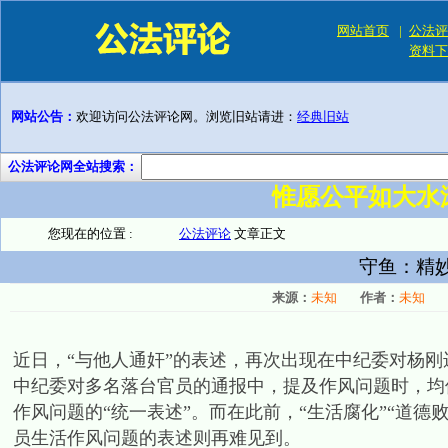
网站首页
|
公法评
资料下
网站公告：
欢迎访问公法评论网。浏览旧站请进：
经典旧站
公法评论网全站搜索：
惟愿公平如大水
您现在的位置 :
公法评论
文章正文
守鱼：精妙
来源：
未知
作者：
未知
近日，“与他人通奸”的表述，再次出现在中纪委对杨
中纪委对多名落台官员的通报中，提及作风问题时，均
作风问题的“统一表述”。而在此前，“生活腐化”“道德败
员生活作风问题的表述则再难见到。