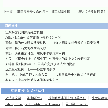
上一篇：
“哪里是安身立命的乐土，哪里就是中国”——唐奖汉学奖首届得主
阅读排行
·
汪东兴交代田家英死亡真相
·
Jeffrey-Infinity :如何读懂讣告和悼词里的
·
高华：我为什么研究延安整风——《红太阳是怎样升起的：延安整风
·
高华：蒋介石为何在大陆失败
·
李劼；历史重演可能：东汉末年或清末民初
·
文贝：《历史转折中的邓小平》伤害最大的是中央文献研究室
·
安德鲁·拉利波特等：中国共产党执政合法性的挑战
·
反思稳定压倒一切——孙立平访谈录
·
刘小枫：“龙战于野，其血玄黄”——共和国战争史的政治哲学解读
·
黎安友：中共韧性威权还能维持多久？
友情链接 & 合作伙伴
公法评论网
圣山网论坛
基督教经典图书馆（英文）
北大法律信
Liberty Library of Constitutional Classics
圣山网（.com）