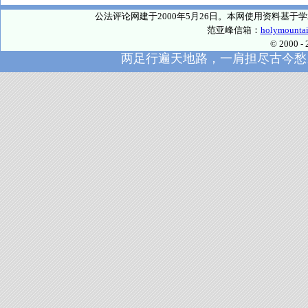
公法评论网建于2000年5月26日。本网使用资料基
范亚峰信箱：
holymounta
© 2000
两足行遍天地路，一肩担尽古今愁