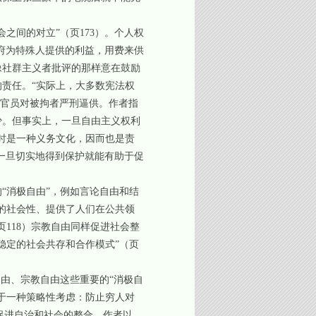
之间的对立”（页173）。个人权
政府为特殊人提供的利益，用费来供
像社群主义者批评的那样意在鼓励
责任。“实际上，大多数宪法权
的官员对被拘者严刑逼供。作者指
少。但事实上，一旦自由主义权利
时是一种义务文化，因而也是责
利一旦切实地得到保护就能有助于促
“消极自由”，例如言论自由和结
的社会性、提供了人们在公共领
118）宗教自由同样促进社会整
稳定的社会共存和合作模式”（页
由、宗教自由这些重要的“消极自
于一种策略性考虑：防止穷人对
促进自治和社会的整合。作者以