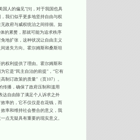
美国人的偏见”
[9]
，对于我国也具
因，我们似乎更多地坚持自由与权
在无政府与威权统治之间徘徊。如
同体的累赘，那就可能为追求秩序
避免地扩张，这种状况让自由主义
之间迷失方向。霍尔姆斯和桑斯坦
要的权利提供了理由。霍尔姆斯和
它是“民主自治的前提”，“它有
制订政策的质量”（页107）。
的传播，确保了政府压制和滥用
表达自由除了满足个人诉求之外
有效率的，它不仅仅是在花钱，而
、效率和维持社会整合的意义，我
这一点无疑具有重要的现实意义。