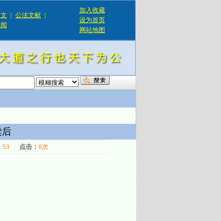
加入收藏
论文
|
公法文献
|
设为首页
新闻
网站地图
！
读后
1:53
点击：
0
次