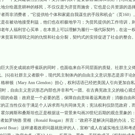
部土地分给愿意耕种的移民，不仅仅是为济贫而施舍，它也是公共资源的选
者而非消费者，“它提供给个体和家庭自我谋生的手段和机会”（页160
仅是在被动地接受利益，他们也在积极地学习；为贫民提供的工作培训，
和老年人福利甘心买单，在本质上可以理解为履行一项代际契约，在这一
带来贫富和强弱之间的仇恨和社会分裂，契约式的安排促进了社会的整合
巨大历史成就欢呼雀跃的同时，也面临来自不同层面的质疑。社群主义倚
战。
[6]
在社群主义者眼中，现代民主制体内的自由主义意识形态是原子论
顿（Mary Ann Glendon）担心，权利话语已经把美国人引向更加
同时，自由主义意识形态内部也并非和气一团。在古典宪政主义的核心观
蒂固的命题：政府是一个必要的恶，保障自由意味着远离政府；消极自由
它的正当性仅在于满足个人诉求而与共同体无关；宪法权利仅防范政府，
霍尔姆斯和桑斯坦也正是根据这一背景来勾画20世纪后期的观念景象的
如罗纳德·里根（Ronald Reagan）所言：“政府不是解决问题的办法
波阿斯（David Boaz）这样逮着政府问题就批评的人，宣称“成人在诚实地生