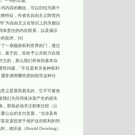
本》一书的主题。
本书内容的概括，可以归结为两个
权衡特征，作者在自由主义阵营内
本书“为自由主义在智识上的失败以
同体责任的内在联系，以及揭示
外的批评。
[8]
开了一扇窥探权利世界的门，透过
能，基于此，应给予公共权力在现
对立的，那么我们所有的基本自
度性问题，“不仅是有关各种权利
。通常调用哪些原则指导这种分
的意义是显而易见的，它不可避免
使我们为共同体决策产生的损失
免，那就必须关注权衡过程（公
重公众的支付意愿，“当涉及有
财富应该投资于保护这些权利的判
（Ronald Dworking）