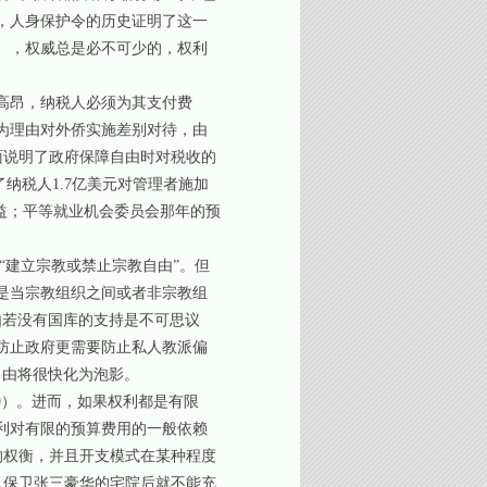
，人身保护令的历史证明了这一
），权威总是必不可少的，权利
高昂，纳税人必须为其支付费
为理由对外侨实施差别对待，由
面说明了政府保障自由时对税收的
纳税人1.7亿美元对管理者施加
益；平等就业机会委员会那年的预
“建立宗教或禁止宗教自由”。但
是当宗教组织之间或者非宗教组
由若没有国库的支持是不可思议
防止政府更需要防止私人教派偏
自由将很快化为泡影。
9）。进而，如果权利都是有限
利对有限的预算费用的一般依赖
的权衡，并且开支模式在某种程度
队保卫张三豪华的宅院后就不能充