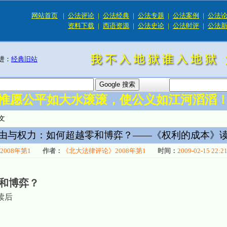
网站首页
|
公法评论
|
公法经典
|
公法专题
|
公法案例
|
公法
资料下载
|
西语资源
|
公法史论
|
公法时评
|
公法
进：
经典旧站
惟愿公平如大水滚滚，使公义如江河滔滔
文
由与权力：如何超越零和博弈？——《权利的成本》
008年第1
作者：
《北大法律评论》2008年第1
时间：
2009-02-15 22:2
和博弈？
读后