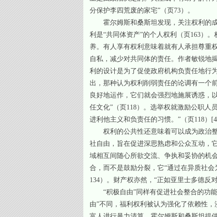
分保护李四荒废的家宅”（页73）。
霍尔姆斯和桑斯坦发现，关注权利的成
利是“共同体资产”的个人权利（页163
养。有人享有权利意味着就有人承担尊重
自私，减少对共同体的责任。作者敏锐地
利的设计是为了促使政府机构负责任地行为。
出，那种认为权利削弱责任的论调有一个
良好地运作，它们就会强烈地施展诱惑，
任文化”（页118）。选举权就激励公职
进利他主义和负责任的习惯。”（页118）
[4
权利的公共性还意味着可以成为政治整
社自由，旨在促进深思熟虑和公众互动，
域相互间随心所欲交流、争执和妥协的机会
合，而不是鼓励分裂，它“通过在异质社会
134）。财产权亦然，“正如亚里士多德反
“积极自由”同样有促进社会整合的功
由”不同，福利权利被认为强化了依赖性
富人进行暴力清算。霍尔姆斯和桑斯坦提