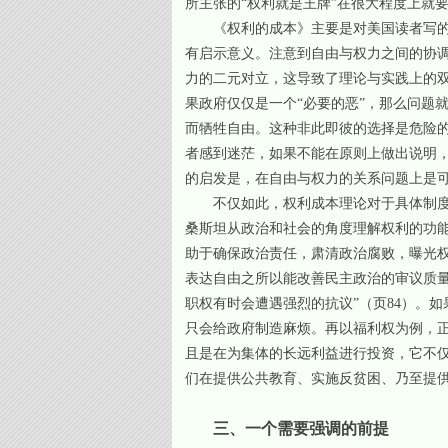
所主张的“权利就是王牌”在很大程度上就要让位
《权利的成本》主要是对美国读者写的
有启示意义。注意到自由与权力之间的协
力的二元对立，这导致了理论与实践上的
果政府仅仅是一个“必要的恶”，那么问题
而牺牲自由。这种非此即彼的选择是危险
者感到迷茫，如果不能在原则上做出说明
的启发是，在自由与权力的关系问题上是
不仅如此，权利成本理论对于具体制
桑斯坦从政治和社会的角度理解权利的功能
助于确保政治责任，肃清政治腐败，曝光权
表达自由之所以能改善民主政治的审议质
职权有时会遭遇强烈的抗议”（页84）。
只会给政府制造麻烦。再以福利权为例，
且是在为集体的长远利益进行投资，它不
们在提供公共教育、实施反贫困、乃至提
三、一个需要强调的前提