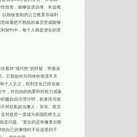
择性投资，能够促进自律、长远规
）。以税收资助的公立教育等福利
则意味着把不熟练的雇员变成能够
权利契约中，每个人都是潜在的受
。
仗着对“现代性”的怀疑，带着浓
的，它鼓励对共同体价值漠不关
自私和个人主义，权利文化已经在政
念中，对自由的热爱和对权力戒备
和积极自由泾渭分明，前者排斥政
而不对抗私的当事人；等等。简言
：反对政府一度成为美国民粹主义
，它就是问题。”更近的还有像查尔斯
活和考虑他自己的事情时不应该受到干