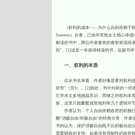
《权利的成本——为什么自由依赖于税》一
Sunstein）合著，已由毕竞悦女士精
耐读的书中，两位作者素有的睿智表现得淋
拒”。
[1]
这是一本值得精读的书，这篇书评
一、权利的本质
仅从书名来看，作者好像是要对权利
研究”（页9）。
[2]
因此，书中列举的一些
它并未太多地挑战常识，而继之对权利本
炼，这里只能删繁就简地列举几个逻辑环
作者认为，个人自由依赖政府的积极行
翻“消极自由/积极自由”的经典分类，作
书则认为，保护消极自由既不比积极自由
需要财政的支持。如果没有强制性的政府