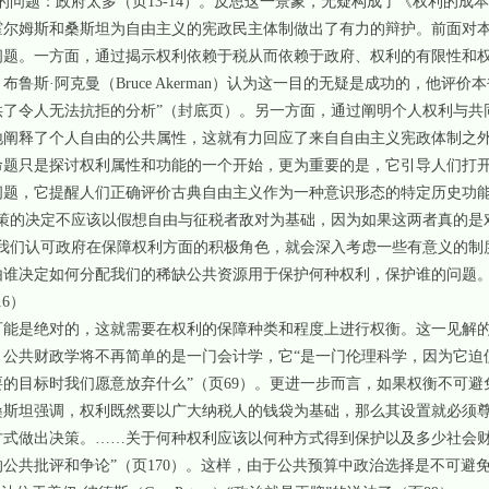
的问题：政府太多（页13-14）。反思这一景象，无疑构成了《权利的成
霍尔姆斯和桑斯坦为自由主义的宪政民主体制做出了有力的辩护。前面对
问题。一方面，通过揭示权利依赖于税从而依赖于政府、权利的有限性和
斯·阿克曼（Bruce Akerman）认为这一目的无疑是成功的，他评价
供了令人无法抗拒的分析”（封底页）。另一方面，通过阐明个人权利与共
地阐释了个人自由的公共属性，这就有力回应了来自自由主义宪政体制之
命题只是探讨权利属性和功能的一个开始，更为重要的是，它引导人们打
问题，它提醒人们正确评价古典自由主义作为一种意识形态的特定历史功
政策的决定不应该以假想自由与征税者敌对为基础，因为如果这两者真的是
旦我们认可政府在保障权利方面的积极角色，就会深入考虑一些有意义的制
由谁决定如何分配我们的稀缺公共资源用于保护何种权利，保护谁的问题
6）
可能是绝对的，这就需要在权利的保障种类和程度上进行权衡。这一见解
。公共财政学将不再简单的是一门会计学，它“是一门伦理科学，因为它迫
的目标时我们愿意放弃什么”（页69）。更进一步而言，如果权衡不可避
桑斯坦强调，权利既然要以广大纳税人的钱袋为基础，那么其设置就必须尊
方式做出决策。……关于何种权利应该以何种方式得到保护以及多少社会
批评和争论”（页170）。这样，由于公共预算中政治选择是不可避免的，德沃金