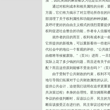
预”，因此美国的麻烦被认为也是众所周知
通过对权利成本和相关属性的分析，
方面，它们有力揭示了对立理论所存在的
部清理了关于权利属性和功能的种种误解。布鲁
及呼吁更好的自由主义模式的强烈需要提
权利促进社会整合的功能，作者令人信服
就作者的目的而言，权利有成本这一
它所提供的新视角，可以重新看待一些老
代社会中的地位一个客观的评价。“公共
由都将等候被废除。”（页16）进而，一
实际上花了多少钱的问题，而且还有关于
配？而且这些原则能够不受攻击吗？”（页1
由于受制于公共财政的约束，权利不
地引导我们拓展对于公共财政属性的认识
提供公共会计，迫使我们说明在追求更重要
共决策过程）本身的合理性。霍尔姆斯和
争议的价值判断时，应该以公开、民主的
断应该接受正在进行的、民主审议过程中的公共