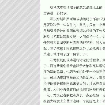
权利成本理论昭示的意义是理论上的
需要进一步揭示。
霍尔姆斯和桑斯坦成功阐明了“自由依
是要取决于一些条件的。首先，只有一个
员和引导分散的共同体资源以精细的工作应
利益（尤其是宗教立场）之间保持中立，
任何势力集团垄断对真理的解释权、对人
配，除了依赖于民意控制之外，还取决于
关注，就体现了这一要求。
[10]
在对权利的成本进行讨论的过程中，
了，而这些概念曾经盘踞于政治和宪法理
度的深刻见识，也因为他们处于一个特定
由、司法约束对官员施加的政治压力，事
治理论都是根据问题来提出的，那么在自
领域，人们不再像古典政治思想家那样关
一点，对失业者的救济期长一点还是短一
在很大程度上立基于这样一个前提之上：