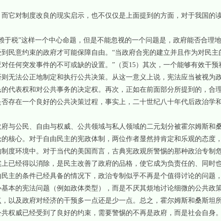
，而它对制度改良的现实启示，也不仅仅是上面提到的方面，对于我国的
赖于税”这样一个中心命题，但是不能忽视的一个问题是，政府能否合理
受到民意约束的政府才可能保障自由。“当政府合宪的建立并且作为对民主
对任何突发事件的不可或缺的设置。”（页15）其次，一个能够有效干预
否则无法公正地制定和执行公共决策。从这一意义上说，宪法应当被视为
民的代表权和对公共事务的决定权。再次，正如在前面部分所提到的，合
是否存在一个良好的公共决策过程，事实上，二十世纪八十年代后政治学
政府与公民、自由与权威、公共领域与私人领域的二元划分被霍尔姆斯和
论的核心。对于自由民主的宪政体制，两位作者显然持肯定和乐观的态度
的制度环境中。对于当代的美国而言，古典宪政观所警惕的那种政治专制
实上已经得以消除，是民主改善了政府的品格，使它成为负责任的、同时
由民主的条件已经具备的情况下，政治专制似乎不再是个值得讨论的问题
心基本的宪法问题（例如政体类型），而是不厌其烦地讨论细微的公共政
点，以及政府对经济的干预多一点还是少一点。总之，霍尔姆斯和桑斯坦
公共权威已经受到了良好的约束，需要警惕的不再是政府，而是社会自身