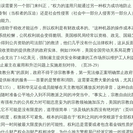
错误需要另一个部门来纠正，“权力的滥用只能通过另一种权力成功地防止
治专制（当权者的压迫）还是社会性侵害（社会中一部分人侵害另一部分人
的能力。
须借助于税收才能运作，所以权利是有财政成本的。“这种机器的操作成本
法系统松懈，公民权利就会变得脆弱。美国移民局经常以资格、政见、国籍
会得到公共资助的司法部门的救济，他们几乎没有什么法律权利，这从反
收资助的提供救济的政府实体。例如1996年，美国全国劳动关系局花费了
会支出了3.6亿美元，强制雇主提供安全和健康的工作场所以维护工人利
禁止雇主在雇用和升迁问题上实施差别对待。（页28-29）
“政教分离”的原则，政府不得干涉宗教事务，第一宪法修正案明确禁止政府
织提供标准的服务——首要的是警察和消防。这需要花费大量的金钱，尤其
页135）。耶和华见证会成员能够在天主教地区播放反对的录音，这种自
须随时准备公平地介入到不同教派之间的冲突当中。“事实上，宗教自由比
果没有强有力的公共权力对可能恣意妄为的宗教领袖施加压力，美国的宗教
它不可能是没有限度的，道理很简单：“涉及钱的东西没有绝对的”（页6
和程度，权衡就不可避免。根本的问题在于“权利之间的冲突根源于全部权
在同一时间被最大限度执行的可能性。权利总是需要或者包含着金钱性质
为什么财产权会与财产权相冲突，为什么地方警察局已经派它唯一的巡逻