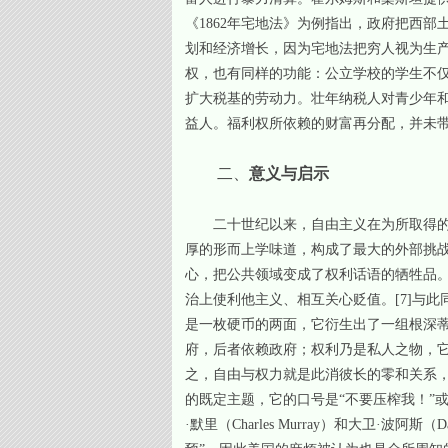
《1862年宅地法》为例指出，政府把西
划和经济增长，因为宅地法把穷人视为生产
权，也有同样的功能：公立学校的学生不
扩大税基的劳动力。壮年纳税人对青少年
益人。福利权所依赖的财富再分配，并未
二、
意义与启示
二十世纪以来，自由主义在为所取得的
厚的形而上学味道，构成了最大的外部挑
心，把公共领域变成了权利话语的牺牲品。格林
治上使利他主义、相互关心贬值。
[7]
与此
是一枚硬币的两面，它衍生出了一组根深
府，后者依赖政府；权利乃是私人之物，
之，自由与权力就是此消彼长的零和关系，
的既定主题，它的口号是“不要压榨我！”或者
·默里（Charles Murray）和大卫·