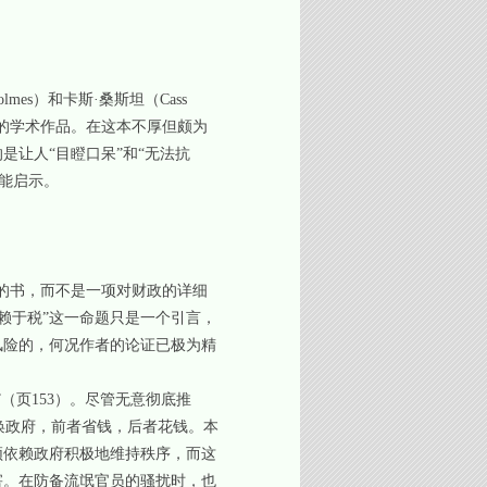
es）和卡斯·桑斯坦（Cass
迎的学术作品。在这本不厚但颇为
让人“目瞪口呆”和“无法抗
能启示。
的书，而不是一项对财政的详细
赖于税”这一命题只是一个引言，
风险的，何况作者的论证已极为精
（页153）。尽管无意彻底推
唤政府，前者省钱，后者花钱。本
须依赖政府积极地维持秩序，而这
害。在防备流氓官员的骚扰时，也