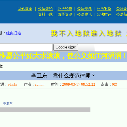
网站首页
|
公法评论
|
公法经典
|
公法专题
|
公法案例
|
公法
资料下载
|
西语资源
|
公法史论
|
公法时评
|
公法
进：
经典旧站
惟愿公平如大水滚滚，使公义如江河滔滔
文
季卫东：靠什么规范律师？
来源：
admin
作者：
admin
时间：
2009-03-17 08:52:22
点击：
0
次
季卫东