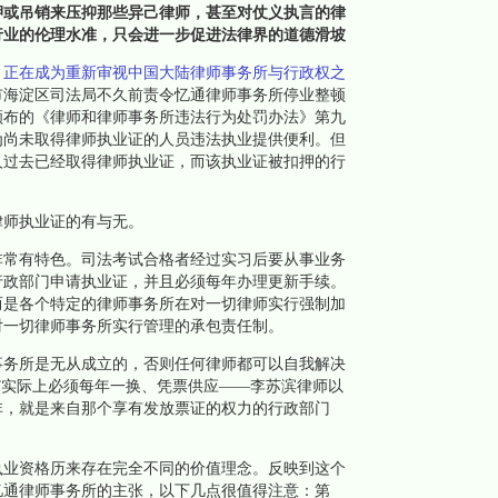
或吊销来压抑那些异己律师，甚至对仗义执言的律
行业的伦理水准，只会进一步促进法律界的道德滑坡
，正在成为重新审视中国大陆律师事务所与行政权之
市海淀区司法局不久前责令忆通律师事务所停业整顿
年颁布的《律师和律师事务所违法行为处罚办法》第九
为尚未取得律师执业证的人员违法执业提供便利。但
人过去已经取得律师执业证，而该执业证被扣押的行
师执业证的有与无。
常有特色。司法考试合格者经过实习后要从事业务
行政部门申请执业证，并且必须每年办理更新手续。
而是各个特定的律师事务所在对一切律师实行强制加
对一切律师事务所实行管理的承包责任制。
务所是无从成立的，否则任何律师都可以自我解决
”实际上必须每年一换、凭票供应——李苏滨律师以
非，就是来自那个享有发放票证的权力的行政部门
业资格历来存在完全不同的价值理念。反映到这个
忆通律师事务所的主张，以下几点很值得注意：第