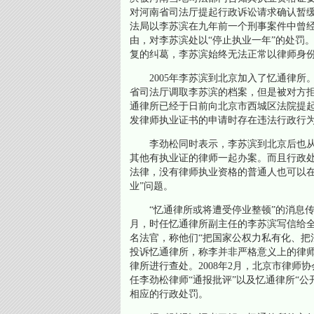
对河南省司法厅提起行政诉讼请求确认暂缓
法局以李苏滨在九年前一个刑事案件中曾
由，对李苏滨处以“停止执业一年”的处罚
复的纠葛，李苏滨始终无法正常以律师身
2005年李苏滨到北京加入了忆通律所
省司法厅调取李苏滨的档案，但是被对方
通律所已经于日前向北京市西城区法院提
发律师执业证书的申请时存在违法行政行为，
李劲松同时表示，李苏滨到北京后也从
其他有执业证的律师一起办案。而且行政
法律，没有律师执业资格的普通人也可以在
业”问题。
“忆通律所或将遭受停业整顿”的消息传出
月，时任忆通律所副主任的李苏滨写信给
名法官，称他们“把国家公权力私有化、把
投诉忆通律所，称李并非严格意义上的律师
律所进行查处。2008年2月，北京市律
任李劲松律师“通报批评”以及忆通律所“
相应的行政处罚。