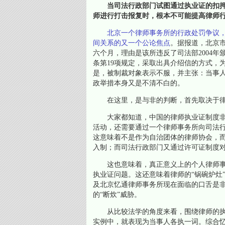
当司法行政部门试图通过执业证的扣押
师进行打击报复时，根本不可能提高律师
北京一个律师事务所的行政处罚争议
间关系的又一个公论焦点
。据报道，北京
六个月，理由是该所违反了司法部2004
条第19项规定，采取出具介绍信的方式，
是，被制裁对象表示不服，并主张：当事
政举措本身又是不清不白的。
在这里，是与非的判断，首先取决于律
大家都知道，中国的律师执业证制度非
活动，还需要通过一个律师事务所向司法
这意味着不是作为自治团体的律师协会，
入制；而司法行政部门又通过许可证制度
这也意味着，真正意义上的个人律师事
执业证问题。这还意味着律师的“锅碗炉灶
及北京忆通律师事务所现在面临的口舌是
的“断炊”威胁。
从比较法学的角度来看，围绕律师的执
实例中，就表现为当事人各执一词。综合