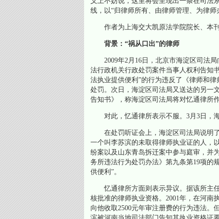
义上不妨说，这里将会呈现出一条在司法
线，以“归律师所有、由律师管理、为律师
作者为上海交大凯原法学院院长、本刊
背景：
“祸从口出”的律师
2009年2月16日，北京市海淀区司
法行政机关行政处罚案件当事人权利告知书
法执业提供便利”的行为违反了《律师和律
处罚。次日，海淀区司法局又送达的另一
告知书》，称海淀区司法局将对忆通律所作
对此，忆通律所表示不服。3月3日，海
在处罚听证会上，海淀区司法局说明了
一个叫李苏滨的未取得律师执业证的人，
纷案以及山东青岛拆迁案中参与庭审，并
务所违法行为处罚办法》第九条第19项的
供便利”。
忆通律所方面则表示异议。据该所主任
核批准的律师执业资格。2001年，在河
向他收取2500元年审注册费的行为违法。
滨被河南当地司法部门告知其执业资格证要