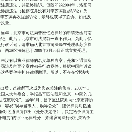
注册违法，并最终胜诉。但随即的2004年，洛阳司
经涉嫌违法（检察院并没有对李苏滨提起诉讼）为
。李苏滨再次提起诉讼，最终也获得了胜诉。如此反
份执业。
。当年，北京市司法局曾应忆通律所的申请致函河南
拒绝。此后，北京市司法局就一直不作为。为此，忆
起行政诉讼，请求确认北京市司法局在处理李苏滨换
西城区法院已于2009年2月26日正式立案受理。
来没有以执业律师的名义单独办案，是和忆通律所
处罚涉及的两个案件都是行政案件，根据中国的诉讼
这些案件中担任律师助理。所以，不存在“违法执
后，该律所再次成为舆论关注的焦点。2007年1
全国人大常委会，举报昌平区法院和北京一中院的几
法院流氓化”。当年6月，昌平区法院则向北京市律协
，容易“误导当事人，误导公众”，建议律协对忆通
师协会对忆通律所作出《处分决定书》，决定给予律所主
公开谴责”的行业纪律处分，并建议司法行政机关给予