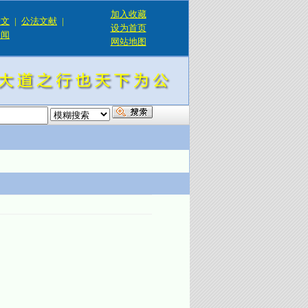
加入收藏
论文
|
公法文献
|
设为首页
新闻
网站地图
！