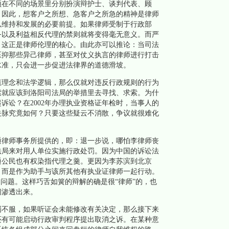
须在不同的场景里分别扮演辩护士、谈判代表、顾
。因此，想客户之所想、急客户之所急的精神是律师
以维持和发展的必要前提。如果律师受制于行政部
务以及利益相反代理的禁则就将变得毫无意义。而严
，这正是律师伦理的核心。由此亦可以推论：当司法
压抑那些异己律师，甚至对仗义执言的律师进行打击
水准，只会进一步促进法律界的道德滑坡。
理念和法学逻辑，那么仅就对违反行政规则的行为
索就应该到洛阳司法局的举措里去寻找、求索。为什
起诉讼？在2002年办理执业资格证年检时，当事人的
去脉究竟如何？只要这些疑云不消散，争议就很难化
律师事务所提供的，即：退一步说，哪怕李律师丧
法局来对用人单位实施行政处罚。因为中国的诉讼法
通公民也有权染指代理之羹。更因为李苏滨到北京
，而是作为助手与该所其他有执业证律师一起行动。
的问题。这样巧舌如簧的辩解的确是很“律师”的，也
间渗透出来。
不服，如果听证会未能修改有关决定，那么接下来
还有可能启动行政审判程序提出取消之诉。在某种意