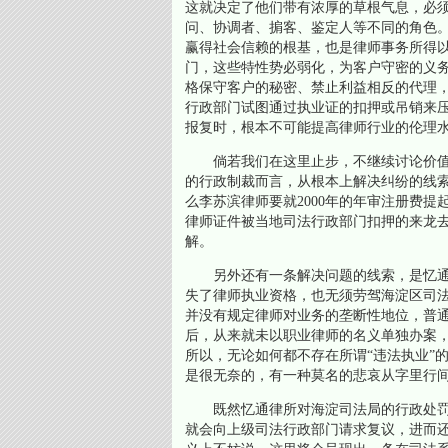
这就决定了他们带有浓厚的草根气息，必
问、协调者、掮客、鉴定人等不同的角色
赢得社会信赖的根基，也是律师事务所得
门，这些特性势必弱化，为客户守密的义
格保守客户的秘密、禁止利益相反的代理
行政部门试图通过执业证的扣押或吊销来
报复时，根本不可能提高律师行业的伦理
倘若我们在这里止步，不继续讨论价值
的行政制裁而言，从根本上解决纠纷的线
么李苏滨律师要就2000年的年审注册费提
律师证件被当地司法行政部门扣押的来龙
解。
另外还有一条解决问题的线索，是忆通
失了律师执业资格，也无须劳驾海淀区司
并没有规定律师对业务的垄断性地位，普
后，从来就未以职业律师的名义单独办案
所以，无论如何都不存在所谓“违法执业”
是很无奈的，有一种莫名的悲哀从字里行
既然忆通律所对海淀司法局的行政处罚
就会向上级司法行政部门请求复议，进而