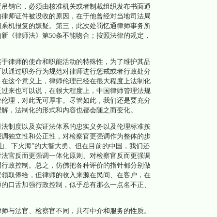
要吊销它，必须由核准机关或者制裁组织发布书面通
的律师证件被没收的原因，在于他曾经对当地司法局
门乘机报复的嫌疑。第三，此次处罚忆通律师事务所
的新《律师法》第50条不能吻合；按照法律的规定，
于律师的使命和职能活动的特殊性，为了维护其品
可以通过职务行为规范对律师进行惩戒或者行政处分
。在这个意义上，律师伦理已经在很大程度上法制化
反过来也可以说，在很大程度上，中国律师管理法规
业伦理，对此无可厚非。尽管如此，我们还是要充分
理解，法制化的形式和内容也都会随之而变化。
法制度以及实证法体系的忠实义务以及伦理标准按
强调独立性和公正性，对检察官更强调作为整体的步
山、下火海”的大智大勇。但在目前的中国，我们还
对法官反而更强调一体化原则、对检察官反而更强调
调行政控制。总之，仿佛把各种评价的指针都分别做
家领取俸给，但律师的收入来源在民间、在客户，在
师的口舌加强行政控制，似乎总有那么一点名不正、
师与法官、检察官不同，具有中介和服务的性质。