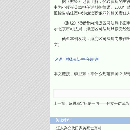
据《财经》记者了解，忆通律所的主任李劲
中为小贩崔英杰担任过辩护律师。2008年
报控告杨佳案中涉嫌渎职犯罪的相关责任
《财经》记者曾向海淀区司法局书面申请
示北京市司法局，海淀区司法局只接受经过
截至本刊发稿，海淀区司法局尚未作出对
文）
来源：财经杂志2009年第6期
本文链接：
季卫东：靠什么规范律师？
,
上一篇：
反思稳定压倒一切——孙立平访谈录
阅读排行
·
汪东兴交代田家英死亡真相