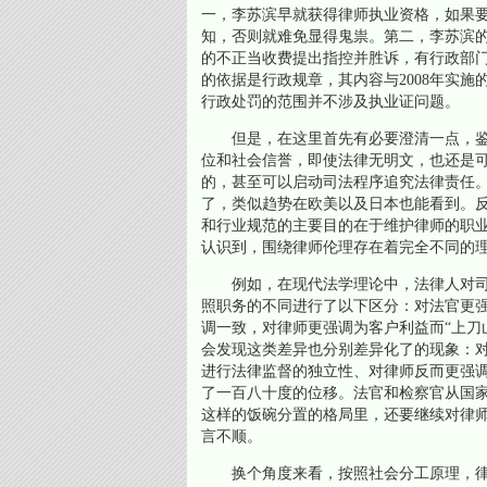
一，李苏滨早就获得律师执业资格，如果
知，否则就难免显得鬼祟。第二，李苏滨
的不正当收费提出指控并胜诉，有行政部
的依据是行政规章，其内容与2008年实施
行政处罚的范围并不涉及执业证问题。
但是，在这里首先有必要澄清一点，鉴
位和社会信誉，即使法律无明文，也还是
的，甚至可以启动司法程序追究法律责任
了，类似趋势在欧美以及日本也能看到。
和行业规范的主要目的在于维护律师的职
认识到，围绕律师伦理存在着完全不同的
例如，在现代法学理论中，法律人对司
照职务的不同进行了以下区分：对法官更
调一致，对律师更强调为客户利益而“上刀
会发现这类差异也分别差异化了的现象：
进行法律监督的独立性、对律师反而更强
了一百八十度的位移。法官和检察官从国
这样的饭碗分置的格局里，还要继续对律
言不顺。
换个角度来看，按照社会分工原理，律