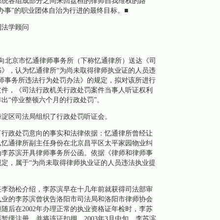
系统各组成部分之间来回盘桓的律师自我维权的路
办事”的职业团体自治为行进的最终目标。■
法学顾问
法局向北京市忆通律师事务所（下称忆通律所）送达《司
》，认为忆通律所“为尚未取得律师执业证的人员违
师事务所违法行为处罚办法》的规定，拟对该所进行
文件，《司法行政机关行政处罚案件当事人听证权利
出“停业整顿六个月的行政处罚”。
淀区司法局组织了行政处罚听证会。
行政处罚意向的事实和法律依据：忆通律所曾经让
以忆通律所副主任身份在北京昌平区太平家园物业纠
为李苏滨开具律师事务所公函。依据《律师和律师事
规定，属于“为尚未取得律师执业证的人员违法执业提
李劲松介绍，李苏滨早在十几年前就获得司法部审
南执业的李苏滨曾状告洛阳市司法局和洛阳市律师协会
但随后在2002年办理正常的执业资格证年检时，李苏
暂缓注册，并将该证扣押。2003年3月中旬，李苏滨