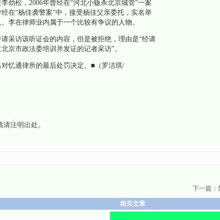
松，2006年曾经在“河北小贩杀北京城管”一案
曾经在“杨佳袭警案”中，接受杨佳父亲委托，实名举
人。李在律师业内属于一个比较有争议的人物。
采访该听证会的内容，但是被拒绝，理由是“经请
北京市政法委培训并发证的记者采访”。
忆通律所的最后处罚决定。■（罗洁琪/
转载请注明出处。
下一篇：
相关文章