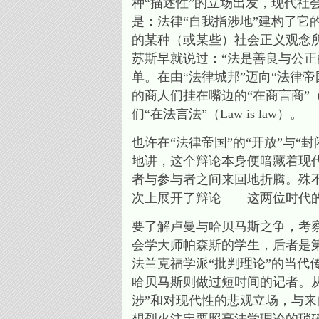
种“描述性”的立场出发，现代
是：法律“自我指涉地”建构了它
的某种（或某些）社会正义观念
苏斯早就说过：“法是善良与公
单。在由“法律城邦”迈向“法律
的商人们挂在嘴边的“在商言商”（Bus
们“在法言法”（Law is law）。
也许在“法律帝国”的“开放”与“
地讲，这个辩论本身便暗藏着现代
者与参与者之间来回地折腾。殊
次上展开了辩论——这两位时代
要了解卢曼与哈贝马斯之争，考
会学大师帕森斯的学生，后者是
法兰克福学派“批判理论”的当代
哈贝马斯则做过短时间的记者。从
涉”和对现代性的悲观立场，与