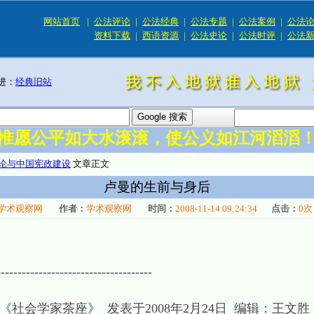
网站首页
|
公法评论
|
公法经典
|
公法专题
|
公法案例
|
公法
资料下载
|
西语资源
|
公法史论
|
公法时评
|
公法
进：
经典旧站
惟愿公平如大水滚滚，使公义如江河滔滔
论与中国宪政建设
文章正文
卢曼的生前与身后
学术观察网
作者：
学术观察网
时间：
2008-11-14 09:24:34
点击：
0
次
-------------------------------------
社会学家茶座》 发表于2008年2月24日 编辑：王文胜