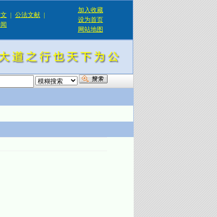
加入收藏
论文
|
公法文献
|
设为首页
新闻
网站地图
！