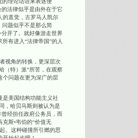
髦的理论话语来表述便
会的法律似乎是由外在于它
人的直觉，古罗马人凯尔
，问题似乎不是那么简
令分开了。就好像游走世界
”要求所有进入“法律帝国”的人
参与者视角的转换，更深层次
哈（特）派”所苦，在观察
这个问题在更为深广的层
曼是美国结构功能主义社
同，哈贝马斯则被认为是
年曾经担任政府公务员，而
克斯•韦伯的“价值无
一起。这种碰撞所引燃的思