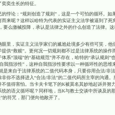
了奕奕生长的特征。
已的悖论：“规则创造了规则”，这是一个可怕的循环。如
何而来呢？这样以哈特为代表的实证主义法学被逼到了死
”，要么缴械投降，承认是法律之外的什么创造了法律。
纳眼里，实证主义法学家们的尴尬处境多少有些可笑，他
提供“救赎”。更何况一切规则都不过是法律系统的操作
体系“顶端”的“基础规范”并不存在，哈特的“承认规则”
自我指涉性”，这种自我指涉性要求以一种循环性的思维来
本就是来自于法律系统的二值代码本身，只要你用合法/非
非你不选择进入“合法/非法”的二值代码所主宰的沟通
并不值得害怕。当卡夫卡笔下的K被莫名其妙地起诉并努
系统的语义循环呢？同样地，当K与教士交谈中所谈及的
法”的符咒，那门便向他敞开了。