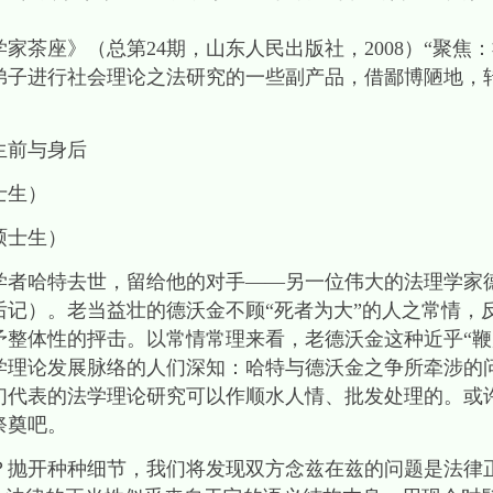
家茶座》（总第24期，山东人民出版社，2008）“聚焦
弟子进行社会理论之法研究的一些副产品，借鄙博陋地，
生前与身后
士生）
硕士生）
的学者哈特去世，留给他的对手——另一位伟大的法理学家
记）。老当益壮的德沃金不顾“死者为大”的人之常情，反
予整体性的抨击。以常情常理来看，老德沃金这种近乎“鞭
学理论发展脉络的人们深知：哈特与德沃金之争所牵涉的
们代表的法学理论研究可以作顺水人情、批发处理的。或
祭奠吧。
？抛开种种细节，我们将发现双方念兹在兹的问题是法律