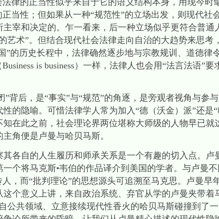
社会法律的正当性似乎来自于它的语义结构本身，用现今时
的正当性；但如果从一种“规范性”的立场出发，则现代社
所主宰和决定的。乍一看来，后一种立场似乎更符合普通
正的艺术”。但结合现代社会法律走向自治的大趋势来思考
帝国”的历史长程中，法律确然逐步地与宗教规训、道德律
iness is business）一样，法律人也会用“法言法语
封闭”背后，是“事实”与“规范”的角逐，是旁观者视角与
性的隐喻。可惜法律学人常为加入“德（沃金）派”还是“
不知在此之前，社会理论界两位堪称大师级的人物早已就
的主角便是卢曼与哈贝马斯。
察其各自的人生履历和师承关系是一个有趣的切入点。卢
第一个将马克斯•韦伯的作品译介到美国的学者。与卢曼不
传人，而“批判理论”的思想源头可追溯至马克思。卢曼早
这个意义上讲，来自政治系统、弃官从学的卢曼夹带着马
来自公共领域、立意接续现代性香火的哈贝马斯碰撞到了