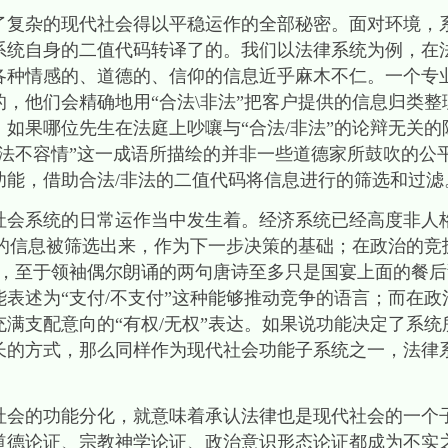
了复杂的现代社会得以平稳运作的全部秘密。面对环境，系
系统自身的二值代码转译了的。我们以法律系统为例，在
各种情感的、道德的、信仰的信息近乎麻木不仁。一个专
，他们会精确地用“合法\非法”把客户提供的信息归类
如果哪位先生在法庭上吵嚷与“合法/非法”的论辩无关
“法不容情”这一成语所描绘的并非一些道德家所鼓吹的公
功能，借助合法/非法的二值代码将信息进行的筛选和过滤
社会系统的日常运作当中发生着。经济系统已经高度非人
”的信息被筛选出来，作为下一步决策的基础；在政治的竞
注，至于领袖偶尔朗诵的两句唐诗至多只是国宴上面的餐
表述为“支付/不支付”这种能够推动竞争的语言；而在
满支配意向的“有权/无权”表达。如果说功能决定了系
长的方式，那么同样作为现代社会功能子系统之一，法律
社会的功能分化，就意味着承认法律也是现代社会的一个
道德论证、宗教神学论证、政治意识形态论证都成为不实