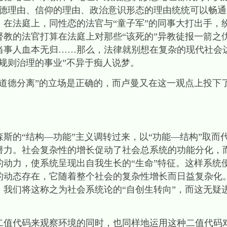
道德理由、信仰的理由、政治意识形态的理由统统可以畅
：在法庭上，同性恋的法官与“童子军”的同事大打出手，
督教的法官打算在法庭上对那些“该死的”异教徒报一箭之
当事人血本无归……那么，法律就别想在复杂的现代社会
规则治理的事业”不异于痴人说梦。
与道德分离”的立场是正确的，而卢曼又在这一观点上投下
斯的“结构—功能”主义调转过来，以“功能—结构”取而
潜力。社会复杂性的增长促动了社会总系统的功能分化，
的动力，使系统呈现出自我生长的“生命”特征。这样系统
的动态存在，它随着整个社会的复杂性增长而日益复杂化。
，我们将这称之为社会系统论的“自创生转向”，而这无疑
二值代码来观察环境的同时，也同样地运用这种二值代码对