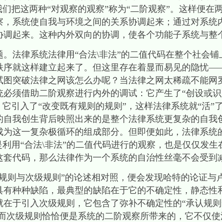
我们把这两种“对观察的观察”称为“二阶观察”。这样便在
察，系统使自我与环境之间的关系协调起来；通过对系统
协调起来。这种内外双向的协调，使各个功能子系统与整
。法律系统法律用“合法\非法”的二值代码在整个社会
秩序就这样建立起来了。但这里存在着显而易见的隐忧—
试图突破法律之网该怎么办呢？当法律之网太稀疏不能网
统必须借助二阶观察进行内外的调试：它产生了“创设或识
，它引入了“改变既有规则的规则”，这样法律系统就“活”
的自我创生背后映照出来的是整个法律系统更复杂的自我
成为这一复杂极循环的组成部分。但即便如此，法律系统
是利用“合法\非法”的二值代码进行的观察，也是仅仅发
这套代码，那么法律作为一个系统的自治性丝毫不会受到
级规则与次级规则”的论述相对照，便会发现哈特的论证与
具有种种缺陷，最典型的缺陷在于它的不确定性，静态性
在于引入次级规则，它包含了弥补不确定性的“承认规则
。而次级规则恰恰便是系统的二阶观察所带来的，它不仅