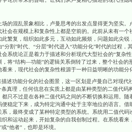
碎争论所带来的昏暗。让我们从卢曼精心描述的现代性隐
上场的混乱景象相比，卢曼思考的出发点显得更为坚实。
代社会在规模上和复杂性上都是空前的。此前从未有一个
如此繁复，组织如此多元，互动如此频烦，问题如此尖锐
“分割”时代、“分层”时代进入“功能分化”时代的过程，
社会系统论正是着力于描述和分析现代大型社会的“复杂性
训，将“结构—功能”的逻辑关系倒转了过来，整个社会的
他看来，现代社会的复杂性根源于一种日益明晰的功能分
”来描述功能分化的社会图景，这一区划是卢曼自己对现代
样一条真理，任何信息在实质上都是由某种类型的二值代码
，都只不过是在各种二值代码之间的不断切换和运用。随
码便稳定下来，成为特定沟通中处于主宰地位的语言。借
关系，最终变成了某种特定类型的系统。系统用二值代码
组织和运动起来，开始复杂的自我创制过程。在系统看来
”或“他者”，也即是环境。